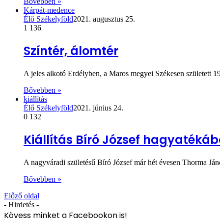
Bővebben »
Kárpát-medence
Élő Székelyföld
2021. augusztus 25.
1
136
Színtér, álomtér
A jeles alkotó Erdélyben, a Maros megyei Székesen született 
Bővebben »
kiállítás
Élő Székelyföld
2021. június 24.
0
132
Kiállítás Bíró József hagyatékáb
A nagyváradi születésű Bíró József már hét évesen Thorma Ján
Bővebben »
Előző oldal
- Hirdetés -
Kövess minket a Facebookon is!