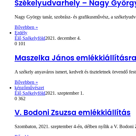
Székelyudvarhely – Nagy György
Nagy György tanár, szobrász- és grafikusművész, a székelyudvar
Bővebben »
Erdély
Élő Székelyföld
2021. december 4.
0
101
Maszelka János emlékkiállításr
A székely anyaváros ismert, kedvelt és tiszteletnek örvend
Bővebben »
képzőművészet
Élő Székelyföld
2021. szeptember 1.
0
362
V. Bodoni Zsuzsa emlékkiállítás
Szombaton, 2021. szeptember 4-én, délben nyílik a V. Bodoni Z