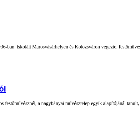
1936-ban, iskoláit Marosvásárhelyen és Kolozsváron végezte, festőmű
ól
os festőművésznél, a nagybányai művésztelep egyik alapítójánál tanult