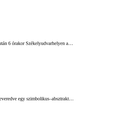
délután 6 órakor Székelyudvarhelyen a…
 keveredve egy szimbolikus–absztrakt…