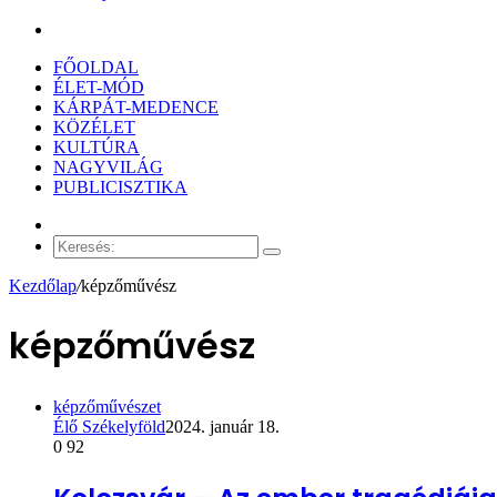
Keresés:
FŐOLDAL
ÉLET-MÓD
KÁRPÁT-MEDENCE
KÖZÉLET
KULTÚRA
NAGYVILÁG
PUBLICISZTIKA
Véletlen
cikk
Keresés:
Kezdőlap
/
képzőművész
képzőművész
képzőművészet
Élő Székelyföld
2024. január 18.
0
92