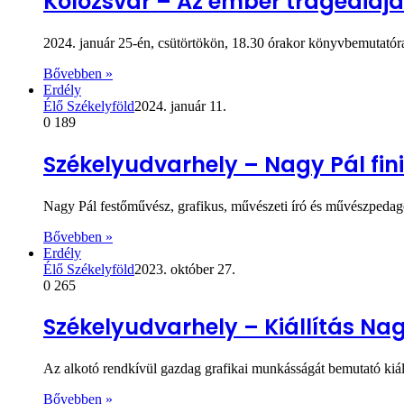
Kolozsvár – Az ember tragédiája
2024. január 25-én, csütörtökön, 18.30 órakor könyvbemutató
Bővebben »
Erdély
Élő Székelyföld
2024. január 11.
0
189
Székelyudvarhely – Nagy Pál fin
Nagy Pál festőművész, grafikus, művészeti író és művészpedagó
Bővebben »
Erdély
Élő Székelyföld
2023. október 27.
0
265
Székelyudvarhely – Kiállítás Nag
Az alkotó rendkívül gazdag grafikai munkásságát bemutató ki
Bővebben »