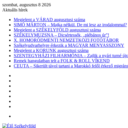
szombat, augusztus 8 2026
Aktuális hírek
Megjelent a VÁRAD augusztusi száma
SIMÓ MÁRTON – Majka nélkül. De mi lesz az irodalommal?
Megjelent a SZÉKELYFÖLD augusztusi száma
SZÉKELYMUZSNA – Dicsértessék, „plébános úr”!
X. HOMORÓDMENTI NEMZETKÖZI FOTÓTÁBOR
Székelyudvarhelyre érkezik a MAGYAR MENYASSZONY
Megjelent a KORUNK augusztusi száma
SZENTEGYHÁZI FILHARMÓNIA – Zajlik a nyári turné újra
Remek hangulatban telt a FOLK & ROLL VÍKEND
CEUTA – Sikerült távol tartani a Marokkó felől érkező migr
Facebook
X
YouTube
Instagram
Belépés
Véletlen
cikk
Oldalsáv
Menü