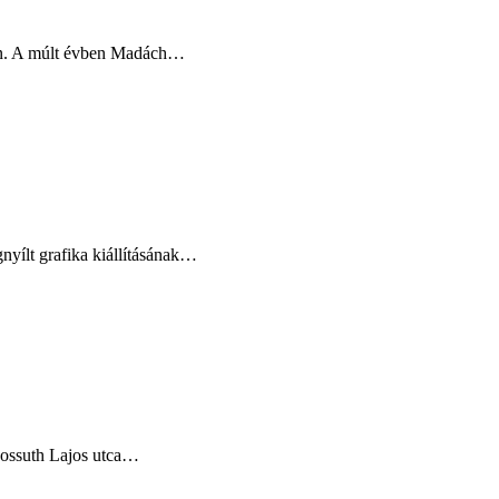
ban. A múlt évben Madách…
nyílt grafika kiállításának…
Kossuth Lajos utca…