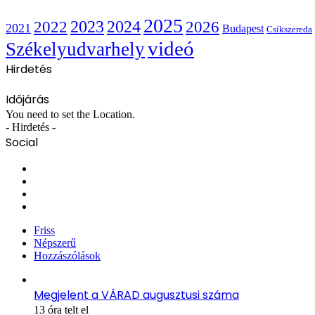
2025
2022
2023
2024
2026
2021
Budapest
Csíkszereda
videó
Székelyudvarhely
Hirdetés
Időjárás
You need to set the Location.
- Hirdetés -
Social
Facebook
X
YouTube
Instagram
Friss
Népszerű
Hozzászólások
Megjelent a VÁRAD augusztusi száma
13 óra telt el