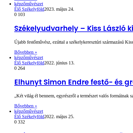
képzőművészet
Élő Székelyföld
2023. május 24.
0
103
Székelyudvarhely – Kiss László ki
Újabb festőművész, ezúttal a székelykeresztúri származású Kiss
Bővebben »
képzőművészet
Élő Székelyföld
2022. június 13.
0
264
Elhunyt Simon Endre festő- és g
„Két világ él bennem, egyrészről a természet valós formáinak
Bővebben »
képzőművészet
Élő Székelyföld
2022. május 25.
0
332