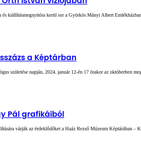
 Orth István víziójában
ra és kiállításmegnyitóra kerül sor a Györkös Mányi Albert Emlékház
isszázs a Képtárban
gus születése napján, 2024. január 12-én 17 órakor az októberben meg
y Pál grafikáiból
állítására várják az érdeklődőket a Haáz Rezső Múzeum Képtárában – 