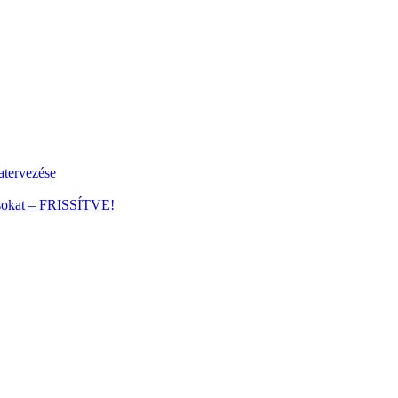
tervezése
ánsokat – FRISSÍTVE!