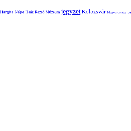
jegyzet
Kolozsvár
Hargita Népe
Haáz Rezső Múzeum
pu
Magyarország