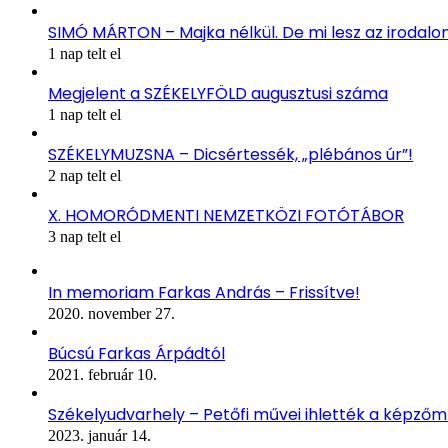
SIMÓ MÁRTON – Majka nélkül. De mi lesz az irodal
1 nap telt el
Megjelent a SZÉKELYFÖLD augusztusi száma
1 nap telt el
SZÉKELYMUZSNA – Dicsértessék, „plébános úr”!
2 nap telt el
X. HOMORÓDMENTI NEMZETKÖZI FOTÓTÁBOR
3 nap telt el
In memoriam Farkas András – Frissítve!
2020. november 27.
Búcsú Farkas Árpádtól
2021. február 10.
Székelyudvarhely – Petőfi művei ihlették a képző
2023. január 14.