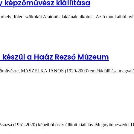
 képzőművész kiállítása
helyi főtéri szökőkút Aratónő alakjának alkotója. Az ő munkáiból nyíl
a készül a Haáz Rezső Múzeum
ő festőművésze, MASZELKA JÁNOS (1929-2003) emlékkiállítása megvaló
suzsa (1951-2020) képeiből ősszeállított kiállítás. Megnyitóbeszédet 