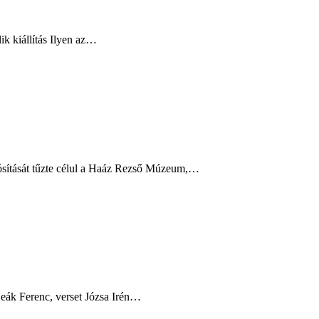
ik kiállítás Ilyen az…
sítását tűzte célul a Haáz Rezső Múzeum,…
Deák Ferenc, verset Józsa Irén…