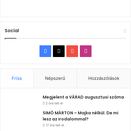
Social
Facebook
X
YouTube
Instagram
Friss
Népszerű
Hozzászólások
Megjelent a VÁRAD augusztusi száma
2 óra telt el
SIMÓ MÁRTON – Majka nélkül. De mi
lesz az irodalommal?
17 óra telt el