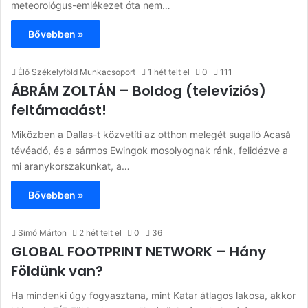
meteorológus-emlékezet óta nem…
Bővebben »
Élő Székelyföld Munkacsoport
1 hét telt el
0
111
ÁBRÁM ZOLTÁN – Boldog (televíziós)
feltámadást!
Miközben a Dallas-t közvetíti az otthon melegét sugalló Acasă
tévéadó, és a sármos Ewingok mosolyognak ránk, felidézve a
mi aranykorszakunkat, a…
Bővebben »
Simó Márton
2 hét telt el
0
36
GLOBAL FOOTPRINT NETWORK – Hány
Földünk van?
Ha mindenki úgy fogyasztana, mint Katar átlagos lakosa, akkor