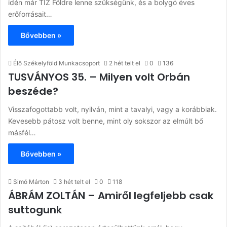
idén már TÍZ Földre lenne szükségünk, és a bolygó éves
erőforrásait…
Bővebben »
Élő Székelyföld Munkacsoport
2 hét telt el
0
136
TUSVÁNYOS 35. – Milyen volt Orbán
beszéde?
Visszafogottabb volt, nyilván, mint a tavalyi, vagy a korábbiak.
Kevesebb pátosz volt benne, mint oly sokszor az elmúlt bő
másfél…
Bővebben »
Simó Márton
3 hét telt el
0
118
ÁBRÁM ZOLTÁN – Amiről legfeljebb csak
suttogunk