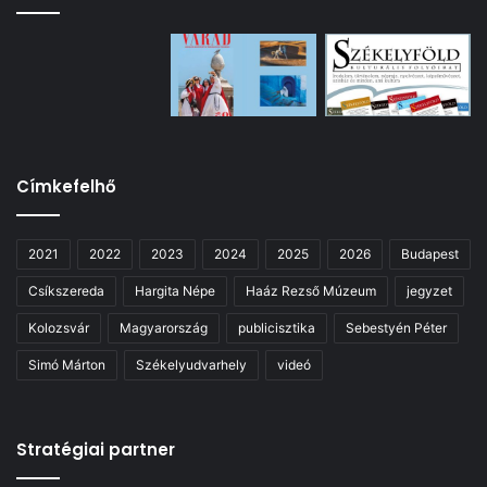
Címkefelhő
2021
2022
2023
2024
2025
2026
Budapest
Csíkszereda
Hargita Népe
Haáz Rezső Múzeum
jegyzet
Kolozsvár
Magyarország
publicisztika
Sebestyén Péter
Simó Márton
Székelyudvarhely
videó
Stratégiai partner