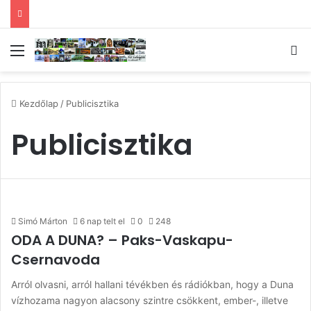
Menü
Ke
Kezdőlap
/
Publicisztika
Publicisztika
Simó Márton
6 nap telt el
0
248
ODA A DUNA? – Paks-Vaskapu-
Csernavoda
Arról olvasni, arról hallani tévékben és rádiókban, hogy a Duna
vízhozama nagyon alacsony szintre csökkent, ember-, illetve