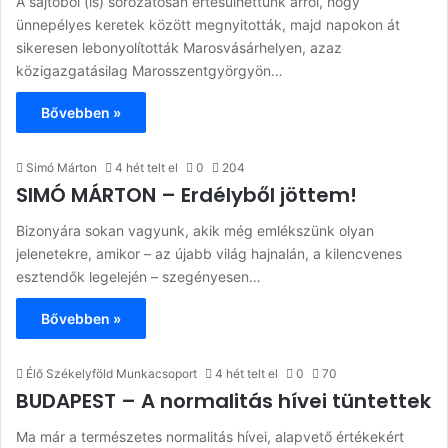
A sajtóból (is) sorozatosan értesülhettünk arról, hogy
ünnepélyes keretek között megnyitották, majd napokon át
sikeresen lebonyolították Marosvásárhelyen, azaz
közigazgatásilag Marosszentgyörgyön…
Bővebben »
Simó Márton
4 hét telt el
0
204
SIMÓ MÁRTON – Erdélyből jöttem!
Bizonyára sokan vagyunk, akik még emlékszünk olyan
jelenetekre, amikor – az újabb világ hajnalán, a kilencvenes
esztendők legelején – szegényesen…
Bővebben »
Élő Székelyföld Munkacsoport
4 hét telt el
0
70
BUDAPEST – A normalitás hívei tüntettek
Ma már a természetes normalitás hívei, alapvető értékekért