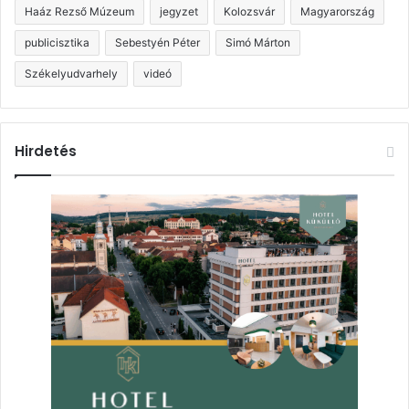
Haáz Rezső Múzeum
jegyzet
Kolozsvár
Magyarország
publicisztika
Sebestyén Péter
Simó Márton
Székelyudvarhely
videó
Hirdetés