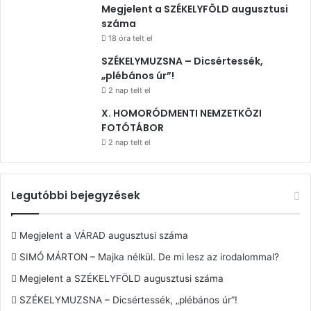
Megjelent a SZÉKELYFÖLD augusztusi
száma
18 óra telt el
SZÉKELYMUZSNA – Dicsértessék,
„plébános úr”!
2 nap telt el
X. HOMORÓDMENTI NEMZETKÖZI
FOTÓTÁBOR
2 nap telt el
Legutóbbi bejegyzések
Megjelent a VÁRAD augusztusi száma
SIMÓ MÁRTON – Majka nélkül. De mi lesz az irodalommal?
Megjelent a SZÉKELYFÖLD augusztusi száma
SZÉKELYMUZSNA – Dicsértessék, „plébános úr”!