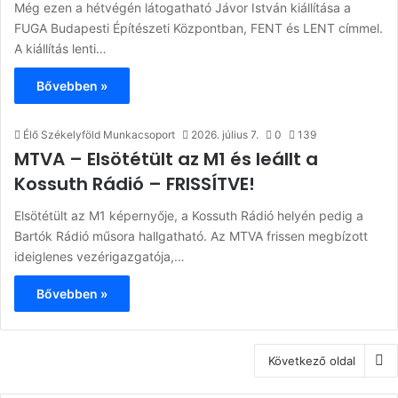
Még ezen a hétvégén látogatható Jávor István kiállítása a
FUGA Budapesti Építészeti Központban, FENT és LENT címmel.
A kiállítás lenti…
Bővebben »
Élő Székelyföld Munkacsoport
2026. július 7.
0
139
MTVA – Elsötétült az M1 és leállt a
Kossuth Rádió – FRISSÍTVE!
Elsötétült az M1 képernyője, a Kossuth Rádió helyén pedig a
Bartók Rádió műsora hallgatható. Az MTVA frissen megbízott
ideiglenes vezérigazgatója,…
Bővebben »
Következő oldal