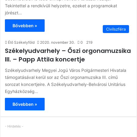
Tekintettel a rendkívüli helyzetre, ezeket a programokat
jórészt…
Bővebben »
Civilszféra
Élő Székelyföld
2020. november 30.
0
219
Székelyudvarhely – Őszi orgonamuzsika
III. – Papp Attila koncertje
Székelyudvarhely Megyei Jogú Város Polgármesteri Hivatala
támogatásával kerül sor az Őszi orgonamuzsika III. című
sorozat koncertjeire. A Székelyudvarhely-Belvárosi Unitárius
Egyházközség…
Bővebben »
- Hirdetés -