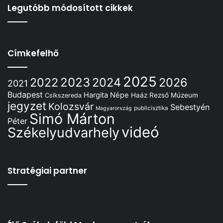
Legutóbb módosított cikkek
Címkefelhő
2025
2022
2023
2024
2026
2021
Budapest
Hargita Népe
Haáz Rezső Múzeum
Csíkszereda
jegyzet
Kolozsvár
Sebestyén
publicisztika
Magyarország
Simó Márton
Péter
videó
Székelyudvarhely
Stratégiai partner