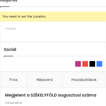
Időjárás
You need to set the Location.
- Hirdetés -
Social
Instagram
YouTube
X
Fac
Friss
Népszerű
Hozzászólások
Megjelent a SZÉKELYFÖLD augusztusi száma
6 óra telt el