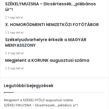
SZÉKELYMUZSNA – Dicsértessék, „plébános
úr”!
1 nap telt el
X. HOMORÓDMENTI NEMZETKÖZI FOTÓTÁBOR
2 nap telt el
Székelyudvarhelyre érkezik a MAGYAR
MENYASSZONY
3 nap telt el
Megjelent a KORUNK augusztusi száma
3 nap telt el
Legutóbbi bejegyzések
Megjelent a SZÉKELYFÖLD augusztusi száma
SZÉKELYMUZSNA – Dicsértessék, „plébános úr”!