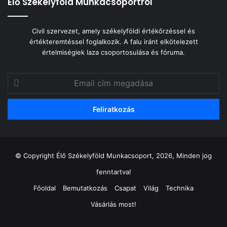
Élő Székelyföld Munkacsoportról
Civil szervezet, amely székelyföldi értékőrzéssel és
értékteremtéssel foglalkozik. A falu iránt elkötelezett
értelmiségiek laza csoportosulása és fóruma.
Email
cím
megadása
© Copyright Élő Székelyföld Munkacsoport, 2026, Minden jog
fenntartva!
Főoldal
Bemutatkozás
Csapat
Világ
Technika
Vásárlás most!