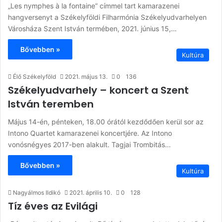
„Les nymphes à la fontaine” címmel tart kamarazenei
hangversenyt a Székelyföldi Filharmónia Székelyudvarhelyen
Városháza Szent István termében, 2021. június 15,…
Bővebben »
Kultúra
Élő Székelyföld
2021. május 13.
0
136
Székelyudvarhely – koncert a Szent
István teremben
Május 14-én, pénteken, 18.00 órától kezdődően kerül sor az
Intono Quartet kamarazenei koncertjére. Az Intono
vonósnégyes 2017-ben alakult. Tagjai Trombitás…
Bővebben »
Kultúra
Nagyálmos Ildikó
2021. április 10.
0
128
Tíz éves az Evilági