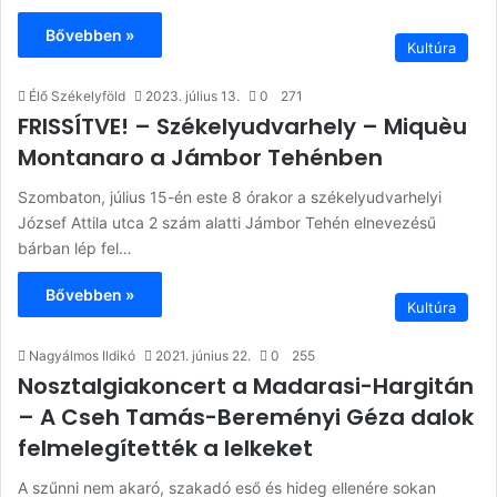
Bővebben »
Kultúra
Élő Székelyföld
2023. július 13.
0
271
FRISSÍTVE! – Székelyudvarhely – Miquèu
Montanaro a Jámbor Tehénben
Szombaton, július 15-én este 8 órakor a székelyudvarhelyi
József Attila utca 2 szám alatti Jámbor Tehén elnevezésű
bárban lép fel…
Bővebben »
Kultúra
Nagyálmos Ildikó
2021. június 22.
0
255
Nosztalgiakoncert a Madarasi-Hargitán
– A Cseh Tamás-Bereményi Géza dalok
felmelegítették a lelkeket
A szűnni nem akaró, szakadó eső és hideg ellenére sokan