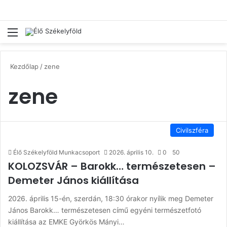
Menü
Ke
Kezdőlap
/
zene
zene
Civilszféra
Élő Székelyföld Munkacsoport
2026. április 10.
0
50
KOLOZSVÁR – Barokk… természetesen –
Demeter János kiállítása
2026. április 15-én, szerdán, 18:30 órakor nyílik meg Demeter
János Barokk… természetesen című egyéni természetfotó
kiállítása az EMKE Györkös Mányi…