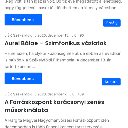
„Rég volt, s tán igaz is volt. Bő tíz éve megadatott a lehetőség,
hogy függetlenül másoktól dönthettem arról, mely városban…
Bővebben »
Erdély
Élő Székelyföld
2020. december 15.
0
90
Aurel Bălae – Szimfonikus vázlatok
Ha nehezen, ha olykor közönség nélkül, de ebben az évadban
is működik a Székelyföldi Filharmónia. A december 13-án
tartott koncert…
Bővebben »
Kultúra
Élő Székelyföld
2020. december 7.
0
109
A Forrásközpont karácsonyi zenés
műsorkínálata
A Hargita Megyei Hagyományőrzési Forrásközpont idén
decemberben is több ünnepi koncert társszervezője.