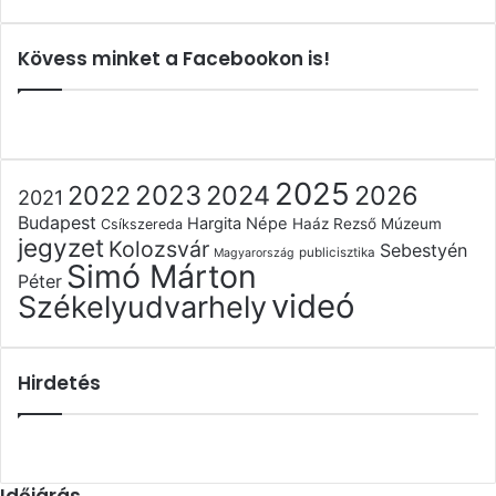
Kövess minket a Facebookon is!
2025
2022
2023
2024
2026
2021
Budapest
Hargita Népe
Haáz Rezső Múzeum
Csíkszereda
jegyzet
Kolozsvár
Sebestyén
publicisztika
Magyarország
Simó Márton
Péter
videó
Székelyudvarhely
Hirdetés