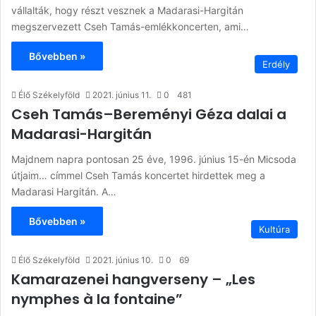
vállalták, hogy részt vesznek a Madarasi-Hargitán
megszervezett Cseh Tamás-emlékkoncerten, ami…
Bővebben »
Erdély
Élő Székelyföld
2021. június 11.
0
481
Cseh Tamás–Bereményi Géza dalai a
Madarasi-Hargitán
Majdnem napra pontosan 25 éve, 1996. június 15-én Micsoda
útjaim… címmel Cseh Tamás koncertet hirdettek meg a
Madarasi Hargitán. A…
Bővebben »
Kultúra
Élő Székelyföld
2021. június 10.
0
69
Kamarazenei hangverseny – „Les
nymphes à la fontaine”