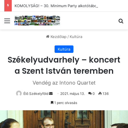
KOMOLYSÁG! – 30. Minimum Party alkotótábor és szakmai fórum
Menü
Ke
Kezdőlap
/
Kultúra
Kultúra
Székelyudvarhely – koncert
a Szent István teremben
Vendég az Intono Quartet
Send
Élő Székelyföld
2021. május 13.
0
136
an
1 perc olvasás
email