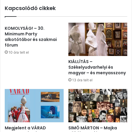
Kapcsolódó cikkek
KOMOLYSÁG! – 30.
Minimum Party
alkotótábor és szakmai
fórum
10 óra telt el
KIÁLLÍTÁS –
Székelyudvarhelyi és
magyar – és menyasszony
13 óra telt el
Megjelent a VÁRAD
SIMÓ MÁRTON – Majka