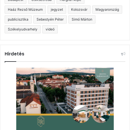
Haáz Rezső Múzeum
jegyzet
Kolozsvár
Magyarország
publicisztika
Sebestyén Péter
Simó Márton
Székelyudvarhely
videó
Hirdetés