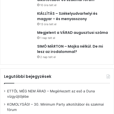
10 óra telt el
KIÁLLÍTÁS – Székelyudvarhelyi és
magyar – és menyasszony
13 óra telt el
Megjelent a VÁRAD augusztusi száma
1 nap telt el
SIMÓ MÁRTON – Majka nélkül. De mi
lesz az irodalommal?
2 nap telt el
Legutóbbi bejegyzések
ETTŐL MÉG NEM ÁRAD – Megérkezett az eső a Duna
vízgyűjtőjébe
KOMOLYSÁG! – 30. Minimum Party alkotótábor és szakmai
fórum