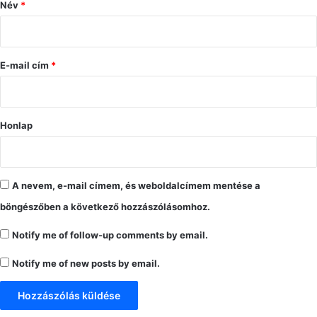
ó
Név
*
l
á
s
E-mail cím
*
*
Honlap
A nevem, e-mail címem, és weboldalcímem mentése a
böngészőben a következő hozzászólásomhoz.
Notify me of follow-up comments by email.
Notify me of new posts by email.