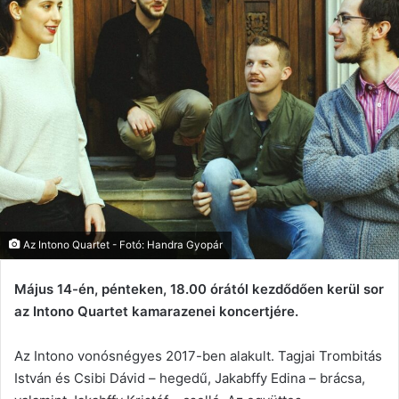
Az Intono Quartet - Fotó: Handra Gyopár
Május 14-én, pénteken, 18.00 órától kezdődően kerül sor
az Intono Quartet kamarazenei koncertjére.
Az Intono vonósnégyes 2017-ben alakult. Tagjai Trombitás
István és Csibi Dávid – hegedű, Jakabffy Edina – brácsa,