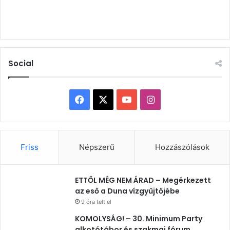
Social
Facebook
X
YouTube
Instagram
Friss
Népszerű
Hozzászólások
ETTŐL MÉG NEM ÁRAD – Megérkezett
az eső a Duna vízgyűjtőjébe
9 óra telt el
KOMOLYSÁG! – 30. Minimum Party
alkotótábor és szakmai fórum