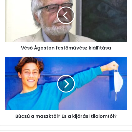
festőművész
kiállítása
Véső Ágoston festőművész kiállítása
Búcsú
a
maszktól?
És
a
kijárási
tilalomtól?
Búcsú a maszktól? És a kijárási tilalomtól?