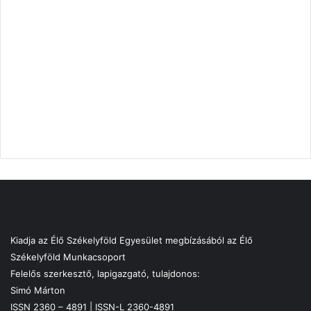
Kiadja az Élő Székelyföld Egyesület megbízásából az Élő
Székelyföld Munkacsoport
Felelős szerkesztő, lapigazgató, tulajdonos:
Simó Márton
ISSN 2360 – 4891 | ISSN-L 2360-4891