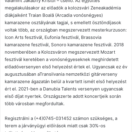
valamint Jakabffy Kristóf – cselló. Az együttes
megalakulásakor az előadók a kolozsvári Zeneakadémia
diákjaiként Traian Boală (Arcadia vonósnégyes)
kamarazene osztályának tagjai, s emellett ösztöndíjasok
voltak több, az országban megszervezett mesterkurzuson:
Icon Arts fesztivál, Eufonia fesztivál, Brassovia
kamarazene fesztivál, Sonoro kamarazene fesztivál. 2018
novemberében a Kolozsváron megszervezett Mozart
fesztivál keretében a vonósnégyeseknek meghirdetett
előadóversenyen első helyezést értek el. Ugyancsak ez év
augusztusában aTransilvania nemzetközi gitárverseny
kamarazene ágazatán belül a kvartett ismét első helyezést
ért el. 2021-ben a Danubia Talents versenyen ugyancsak
első díjat nyertek. Országszerte adott koncertjeik során
több városban megfordultak.
Regisztrálni a (+4)0745-031452 számon szükséges, a
terem a járványügyi előírások miatt csak 30%-os