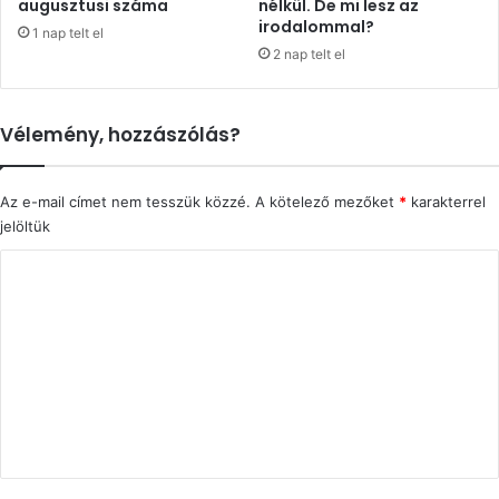
augusztusi száma
nélkül. De mi lesz az
irodalommal?
1 nap telt el
2 nap telt el
Vélemény, hozzászólás?
Az e-mail címet nem tesszük közzé.
A kötelező mezőket
*
karakterrel
jelöltük
H
o
z
z
á
s
z