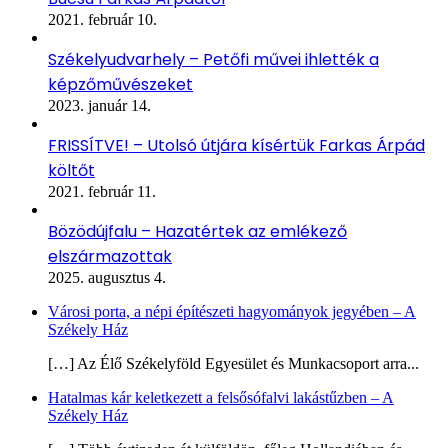
2021. február 10.
Székelyudvarhely – Petőfi művei ihlették a
képzőművészeket
2023. január 14.
FRISSÍTVE! – Utolsó útjára kísértük Farkas Árpád
költőt
2021. február 11.
Bözödújfalu – Hazatértek az emlékező
elszármazottak
2025. augusztus 4.
Városi porta, a népi építészeti hagyományok jegyében – A
Székely Ház
[…] Az Élő Székelyföld Egyesület és Munkacsoport arra...
Hatalmas kár keletkezett a felsősófalvi lakástűzben – A
Székely Ház