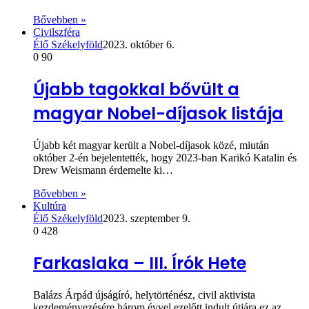
Bővebben »
Civilszféra
Élő Székelyföld
2023. október 6.
0
90
Újabb tagokkal bővült a
magyar Nobel-díjasok listája
Újabb két magyar került a Nobel-díjasok közé, miután
október 2-én bejelentették, hogy 2023-ban Karikó Katalin és
Drew Weismann érdemelte ki…
Bővebben »
Kultúra
Élő Székelyföld
2023. szeptember 9.
0
428
Farkaslaka – III. Írók Hete
Balázs Árpád újságíró, helytörténész, civil aktivista
kezdeményezésére három évvel ezelőtt indult útjára ez az