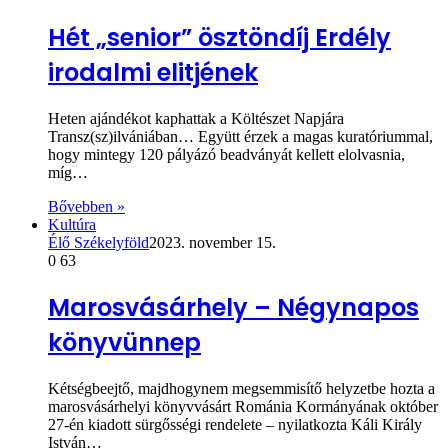
Hét „senior” ösztöndíj Erdély
irodalmi elitjének
Heten ajándékot kaphattak a Költészet Napjára
Transz(sz)ilvániában… Együtt érzek a magas kuratóriummal,
hogy mintegy 120 pályázó beadványát kellett elolvasnia,
míg…
Bővebben »
Kultúra
Élő Székelyföld
2023. november 15.
0
63
Marosvásárhely – Négynapos
könyvünnep
Kétségbeejtő, majdhogynem megsemmisítő helyzetbe hozta a
marosvásárhelyi könyvvásárt Románia Kormányának október
27-én kiadott sürgősségi rendelete – nyilatkozta Káli Király
István…