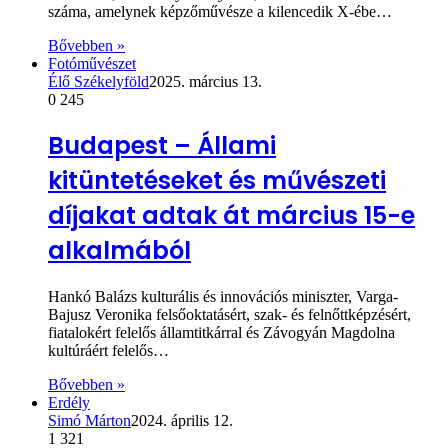
száma, amelynek képzőművésze a kilencedik X-ébe…
Bővebben »
Fotóművészet
Élő Székelyföld
2025. március 13.
0
245
Budapest – Állami
kitüntetéseket és művészeti
díjakat adtak át március 15-e
alkalmából
Hankó Balázs kulturális és innovációs miniszter, Varga-
Bajusz Veronika felsőoktatásért, szak- és felnőttképzésért,
fiatalokért felelős államtitkárral és Závogyán Magdolna
kultúráért felelős…
Bővebben »
Erdély
Simó Márton
2024. április 12.
1
321