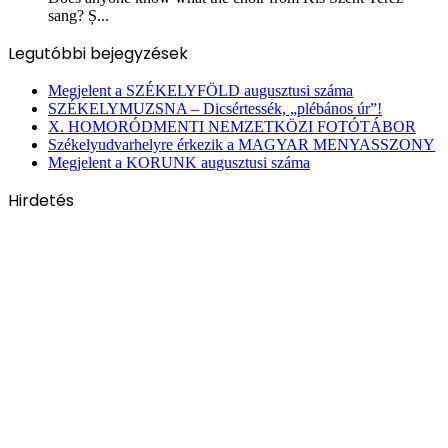
sang? Ș...
Legutóbbi bejegyzések
Megjelent a SZÉKELYFÖLD augusztusi száma
SZÉKELYMUZSNA – Dicsértessék, „plébános úr”!
X. HOMORÓDMENTI NEMZETKÖZI FOTÓTÁBOR
Székelyudvarhelyre érkezik a MAGYAR MENYASSZONY
Megjelent a KORUNK augusztusi száma
Hirdetés