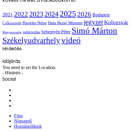
Kövess minket a Facebookon is!
2025
2022
2023
2024
2026
2021
Budapest
jegyzet
Kolozsvár
Hargita Népe
Haáz Rezső Múzeum
Csíkszereda
Simó Márton
Sebestyén Péter
publicisztika
Magyarország
videó
Székelyudvarhely
Hirdetés
Időjárás
You need to set the Location.
- Hirdetés -
Social
Facebook
X
YouTube
Instagram
Friss
Népszerű
Hozzászólások