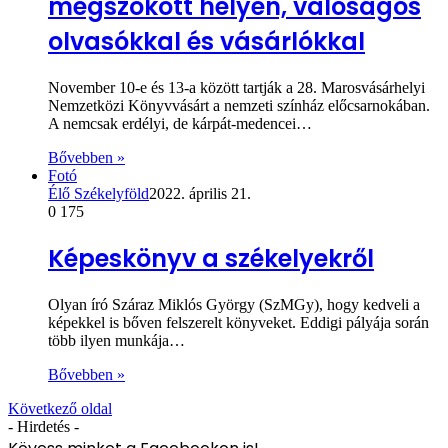
megszokott helyen, valóságos
olvasókkal és vásárlókkal
November 10-e és 13-a között tartják a 28. Marosvásárhelyi
Nemzetközi Könyvvásárt a nemzeti színház előcsarnokában.
A nemcsak erdélyi, de kárpát-medencei…
Bővebben »
Fotó
Élő Székelyföld
2022. április 21.
0
175
Képeskönyv a székelyekről
Olyan író Száraz Miklós György (SzMGy), hogy kedveli a
képekkel is bőven felszerelt könyveket. Eddigi pályája során
több ilyen munkája…
Bővebben »
Következő oldal
- Hirdetés -