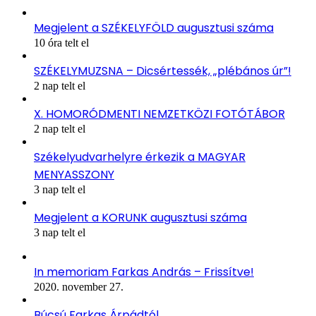
Megjelent a SZÉKELYFÖLD augusztusi száma
10 óra telt el
SZÉKELYMUZSNA – Dicsértessék, „plébános úr”!
2 nap telt el
X. HOMORÓDMENTI NEMZETKÖZI FOTÓTÁBOR
2 nap telt el
Székelyudvarhelyre érkezik a MAGYAR
MENYASSZONY
3 nap telt el
Megjelent a KORUNK augusztusi száma
3 nap telt el
In memoriam Farkas András – Frissítve!
2020. november 27.
Búcsú Farkas Árpádtól