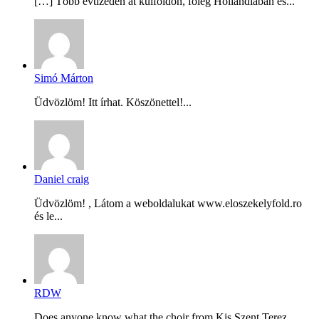
[…] Több évtizeden át külföldön, főleg Hollandiában és...
Simó Márton
Üdvözlöm! Itt írhat. Köszönettel!...
Daniel craig
Üdvözlöm! , Látom a weboldalukat www.eloszekelyfold.ro
és le...
RDW
Does anyone know what the choir from Kis Szent Terez