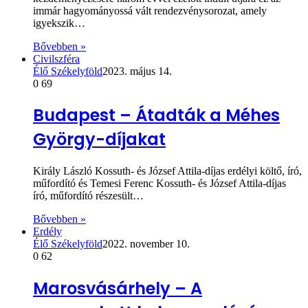
immár hagyományossá vált rendezvénysorozat, amely
igyekszik…
Bővebben »
Civilszféra
Élő Székelyföld
2023. május 14.
0
69
Budapest – Átadták a Méhes
György-díjakat
Király László Kossuth- és József Attila-díjas erdélyi költő, író,
műfordító és Temesi Ferenc Kossuth- és József Attila-díjas
író, műfordító részesült…
Bővebben »
Erdély
Élő Székelyföld
2022. november 10.
0
62
Marosvásárhely – A