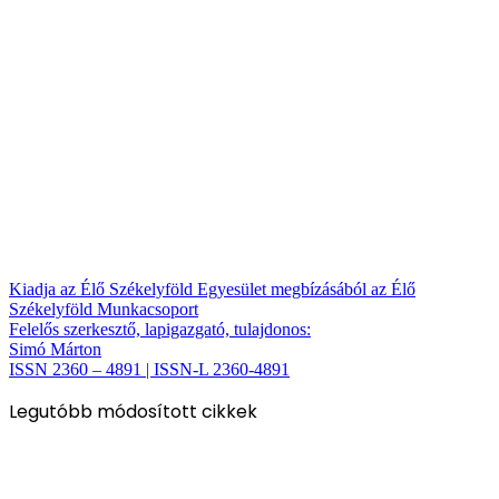
Kiadja az Élő Székelyföld Egyesület megbízásából az Élő
Székelyföld Munkacsoport
Felelős szerkesztő, lapigazgató, tulajdonos:
Simó Márton
ISSN 2360 – 4891 | ISSN-L 2360-4891
Legutóbb módosított cikkek