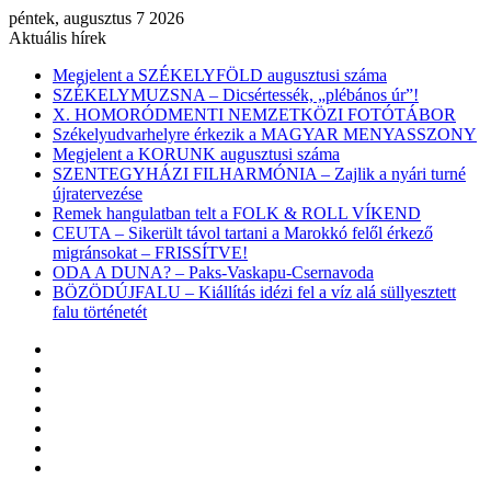
péntek, augusztus 7 2026
Aktuális hírek
Megjelent a SZÉKELYFÖLD augusztusi száma
SZÉKELYMUZSNA – Dicsértessék, „plébános úr”!
X. HOMORÓDMENTI NEMZETKÖZI FOTÓTÁBOR
Székelyudvarhelyre érkezik a MAGYAR MENYASSZONY
Megjelent a KORUNK augusztusi száma
SZENTEGYHÁZI FILHARMÓNIA – Zajlik a nyári turné
újratervezése
Remek hangulatban telt a FOLK & ROLL VÍKEND
CEUTA – Sikerült távol tartani a Marokkó felől érkező
migránsokat – FRISSÍTVE!
ODA A DUNA? – Paks-Vaskapu-Csernavoda
BÖZÖDÚJFALU – Kiállítás idézi fel a víz alá süllyesztett
falu történetét
Facebook
X
YouTube
Instagram
Belépés
Véletlen
cikk
Oldalsáv