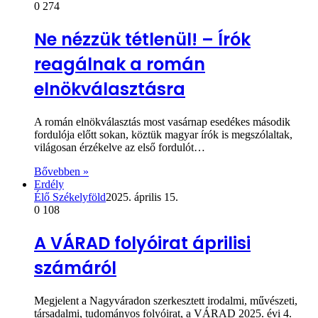
0
274
Ne nézzük tétlenül! – Írók
reagálnak a román
elnökválasztásra
A román elnökválasztás most vasárnap esedékes második
fordulója előtt sokan, köztük magyar írók is megszólaltak,
világosan érzékelve az első fordulót…
Bővebben »
Erdély
Élő Székelyföld
2025. április 15.
0
108
A VÁRAD folyóirat áprilisi
számáról
Megjelent a Nagyváradon szerkesztett irodalmi, művészeti,
társadalmi, tudományos folyóirat, a VÁRAD 2025. évi 4.