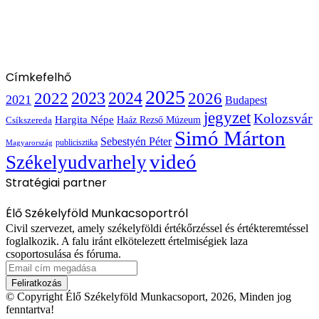
Címkefelhő
2025
2022
2023
2024
2026
2021
Budapest
jegyzet
Kolozsvár
Hargita Népe
Haáz Rezső Múzeum
Csíkszereda
Simó Márton
Sebestyén Péter
publicisztika
Magyarország
videó
Székelyudvarhely
Stratégiai partner
Élő Székelyföld Munkacsoportról
Civil szervezet, amely székelyföldi értékőrzéssel és értékteremtéssel
foglalkozik. A falu iránt elkötelezett értelmiségiek laza
csoportosulása és fóruma.
Email
cím
megadása
© Copyright Élő Székelyföld Munkacsoport, 2026, Minden jog
fenntartva!