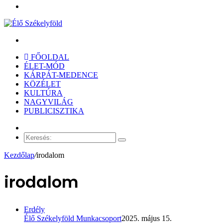
Menü
Keresés:
FŐOLDAL
ÉLET-MÓD
KÁRPÁT-MEDENCE
KÖZÉLET
KULTÚRA
NAGYVILÁG
PUBLICISZTIKA
Véletlen
cikk
Keresés:
Kezdőlap
/
irodalom
irodalom
Erdély
Élő Székelyföld Munkacsoport
2025. május 15.