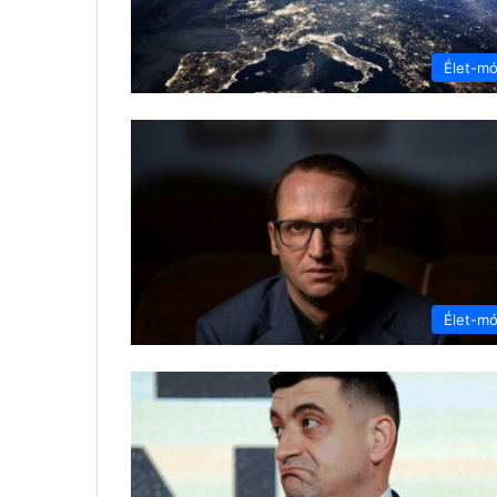
Élet-m
Élet-m