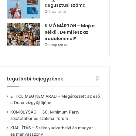
augusztusi száma
1 nap telt el
SIMÓ MÁRTON – Majka
nélkül. De mi lesz az
irodalommal?
2 nap telt el
Legutóbbi bejegyzések
ETTŐL MÉG NEM ÁRAD – Megérkezett az eső
a Duna vízgyűjtőjébe
KOMOLYSÁG! – 30. Minimum Party
alkotótábor és szakmai fórum
KIÁLLÍTÁS – Székelyudvarhelyi és magyar –
és menyasszony