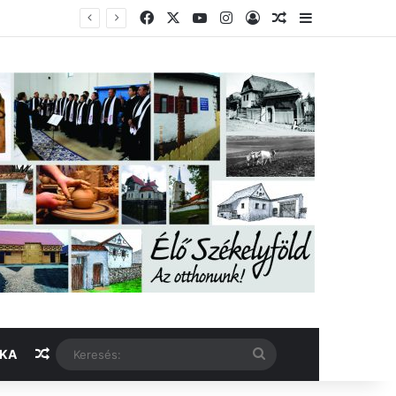
Facebook
X
YouTube
Instagram
Belépés
Véletlen cikk
Oldalsáv
Véletlen cikk
Keresés:
IKA