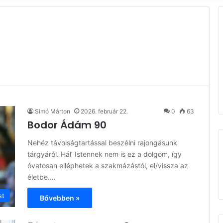
d
Simó Márton
2026. február 22.
0
63
Bodor Ádám 90
Nehéz távolságtartással beszélni rajongásunk
tárgyáról. Hál’ Istennek nem is ez a dolgom, így
óvatosan elléphetek a szakmázástól, el/vissza az
életbe.…
st
Bővebben »