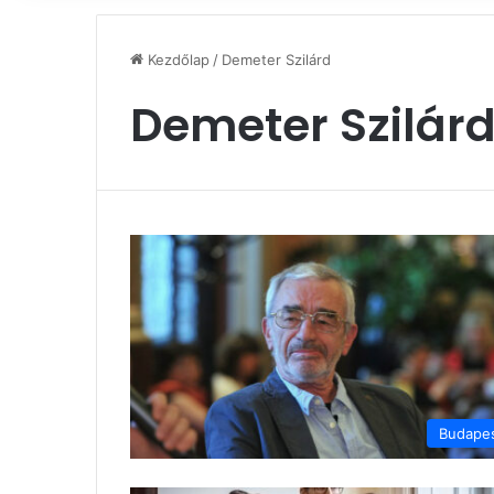
Kezdőlap
/
Demeter Szilárd
Demeter Szilár
Budape