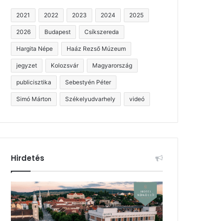
2021
2022
2023
2024
2025
2026
Budapest
Csíkszereda
Hargita Népe
Haáz Rezső Múzeum
jegyzet
Kolozsvár
Magyarország
publicisztika
Sebestyén Péter
Simó Márton
Székelyudvarhely
videó
Hirdetés