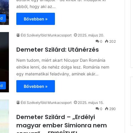
abból, hogy aki az…
ód
Bővebben »
Élő Székelyföld Munkacsoport
2025. május 20.
0
202
Demeter Szilárd: Utánérzés
Nem tudom, miért akart Nicușor Dan Románia
elnöke lenni, de nehéz dolga lesz. Románia nem
egy matematikai feladvány, aminek akár…
ód
Bővebben »
Élő Székelyföld Munkacsoport
2025. május 15.
0
290
Demeter Szilárd – „Erdélyi
magyar ember Simionra nem