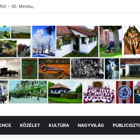
! – 30. Minimum Party alkotótábor és szakmai fórum
ENCE
KÖZÉLET
KULTÚRA
NAGYVILÁG
PUBLICISZT