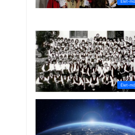
Élet-m
Élet-m