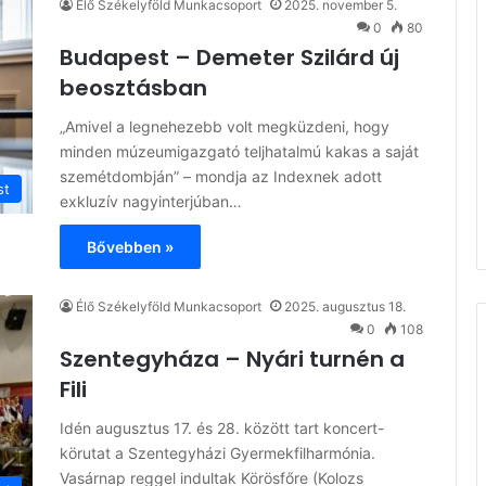
Élő Székelyföld Munkacsoport
2025. november 5.
0
80
Budapest – Demeter Szilárd új
beosztásban
„Amivel a legnehezebb volt megküzdeni, hogy
minden múzeumigazgató teljhatalmú kakas a saját
szemétdombján” – mondja az Indexnek adott
st
exkluzív nagyinterjúban…
Bővebben »
Élő Székelyföld Munkacsoport
2025. augusztus 18.
0
108
Szentegyháza – Nyári turnén a
Fili
Idén augusztus 17. és 28. között tart koncert-
körutat a Szentegyházi Gyermekfilharmónia.
Vasárnap reggel indultak Körösfőre (Kolozs