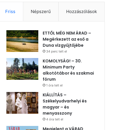
Friss
Népszerű
Hozzászólások
ETTŐL MÉG NEM ÁRAD –
Megérkezett az eső a
Duna vízgyűjtőjébe
34 perc telt el
KOMOLYSÁG! – 30.
Minimum Party
alkotótábor és szakmai
fórum
1 óra telt el
KIÁLLÍTÁS –
Székelyudvarhelyi és
magyar – és
menyasszony
4 óra telt el
Megjelent a VÁRAD