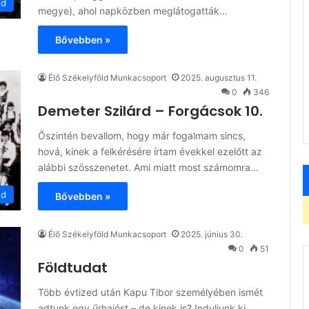
ód
megye), ahol napközben meglátogatták…
Bővebben »
Élő Székelyföld Munkacsoport
2025. augusztus 11.
0
346
Demeter Szilárd – Forgácsok 10.
Őszintén bevallom, hogy már fogalmam sincs,
hová, kinek a felkérésére írtam évekkel ezelőtt az
alábbi szösszenetet. Ami miatt most számomra…
ód
Bővebben »
Élő Székelyföld Munkacsoport
2025. június 30.
0
51
Földtudat
Több évtized után Kapu Tibor személyében ismét
adtunk egy űrhajóst – de kinek is? Induljunk ki