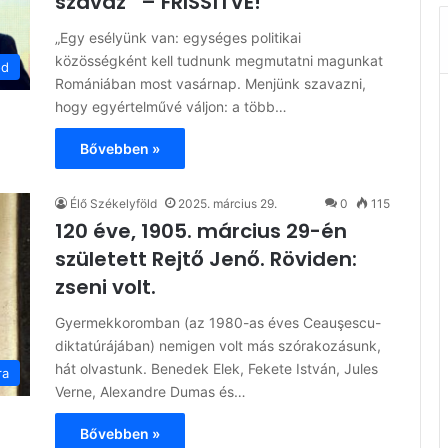
szavaz” – FRISSÍTVE!
„Egy esélyünk van: egységes politikai
közösségként kell tudnunk megmutatni magunkat
ód
Romániában most vasárnap. Menjünk szavazni,
hogy egyértelművé váljon: a több…
Bővebben »
Élő Székelyföld
2025. március 29.
0
115
120 éve, 1905. március 29-én
született Rejtő Jenő. Röviden:
zseni volt.
Gyermekkoromban (az 1980-as éves Ceauşescu-
diktatúrájában) nemigen volt más szórakozásunk,
hát olvastunk. Benedek Elek, Fekete István, Jules
ra
Verne, Alexandre Dumas és…
Bővebben »