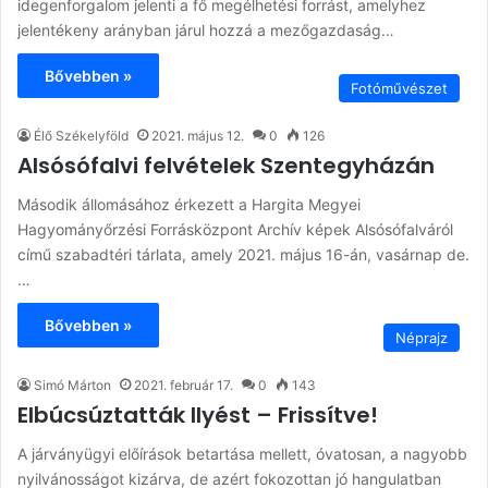
idegenforgalom jelenti a fő megélhetési forrást, amelyhez
jelentékeny arányban járul hozzá a mezőgazdaság…
Bővebben »
Fotóművészet
Élő Székelyföld
2021. május 12.
0
126
Alsósófalvi felvételek Szentegyházán
Második állomásához érkezett a Hargita Megyei
Hagyományőrzési Forrásközpont Archív képek Alsósófalváról
című szabadtéri tárlata, amely 2021. május 16-án, vasárnap de.
…
Bővebben »
Néprajz
Simó Márton
2021. február 17.
0
143
Elbúcsúztatták Ilyést – Frissítve!
A járványügyi előírások betartása mellett, óvatosan, a nagyobb
nyilvánosságot kizárva, de azért fokozottan jó hangulatban