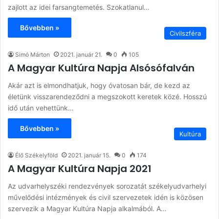
zajlott az idei farsangtemetés. Szokatlanul…
Bővebben »
Civilszféra
Simó Márton
2021. január 21.
0
105
A Magyar Kultúra Napja Alsósófalván
Akár azt is elmondhatjuk, hogy óvatosan bár, de kezd az
életünk visszarendeződni a megszokott keretek közé. Hosszú
idő után vehettünk…
Bővebben »
Kultúra
Élő Székelyföld
2021. január 15.
0
174
A Magyar Kultúra Napja 2021
Az udvarhelyszéki rendezvények sorozatát székelyudvarhelyi
művelődési intézmények és civil szervezetek idén is közösen
szervezik a Magyar Kultúra Napja alkalmából. A…