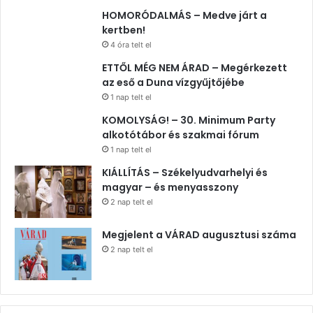
HOMORÓDALMÁS – Medve járt a
kertben!
4 óra telt el
ETTŐL MÉG NEM ÁRAD – Megérkezett
az eső a Duna vízgyűjtőjébe
1 nap telt el
KOMOLYSÁG! – 30. Minimum Party
alkotótábor és szakmai fórum
1 nap telt el
KIÁLLÍTÁS – Székelyudvarhelyi és
magyar – és menyasszony
2 nap telt el
Megjelent a VÁRAD augusztusi száma
2 nap telt el