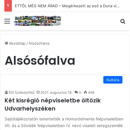
ETTŐL MÉG NEM ÁRAD – Megérkezett az eső a Duna vízgyűjtőjébe
Menü
Ke
Kezdőlap
/
Alsósófalva
Alsósófalva
Kultúra
Élő Székelyföld
2021. augusztus 18.
0
466
Két kisrégió népviseletbe öltözik
Udvarhelyszéken
Sajtótájékoztatón ismertették a Homoródmente Népviseletben
VII. és a Sóvidék Népviseletben IV. nevű viseleti seregszemlék