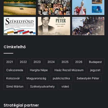
Címkefelhő
2021
2022
2023
2024
2025
2026
Budapest
Csíkszereda
Hargita Népe
Haáz Rezső Múzeum
jegyzet
Kolozsvár
Magyarország
publicisztika
Sebestyén Péter
Simó Márton
Székelyudvarhely
videó
Stratégiai partner