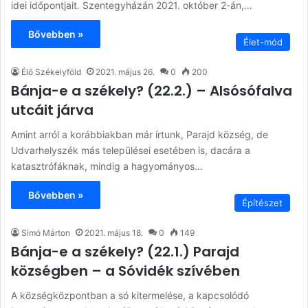
idei időpontjait. Szentegyházán 2021. október 2-án,…
Bővebben »
Élet-mód
Élő Székelyföld
2021. május 26.
0
200
Bánja-e a székely? (22.2.) – Alsósófalva
utcáit járva
Amint arról a korábbiakban már írtunk, Parajd község, de
Udvarhelyszék más települései esetében is, dacára a
katasztrófáknak, mindig a hagyományos…
Bővebben »
Építészet
Simó Márton
2021. május 18.
0
149
Bánja-e a székely? (22.1.) Parajd
községben – a Sóvidék szívében
A községközpontban a só kitermelése, a kapcsolódó