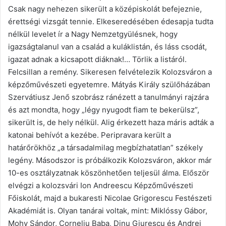
Csak nagy nehezen sikerült a középiskolát befejeznie,
érettségi vizsgát tennie. Elkeseredésében édesapja tudta
nélkül levelet ír a Nagy Nemzetgyülésnek, hogy
igazságtalanul van a család a kuláklistán, és láss csodát,
igazat adnak a kicsapott diáknak!… Törlik a listáról.
Felcsillan a remény. Sikeresen felvételezik Kolozsváron a
képzőművészeti egyetemre. Mátyás Király szülőházában
Szervátiusz Jenő szobrász ránézett a tanulmányi rajzára
és azt mondta, hogy „légy nyugodt fiam te bekerülsz”,
sikerült is, de hely nélkül. Alig érkezett haza máris adták a
katonai behívót a kezébe. Peripravara került a
határőrökhöz „a társadalmilag megbízhatatlan” székely
legény. Másodszor is próbálkozik Kolozsváron, akkor már
10-es osztályzatnak köszönhetően teljesül álma. Először
elvégzi a kolozsvári Ion Andreescu Képzőművészeti
Főiskolát, majd a bukaresti Nicolae Grigorescu Festészeti
Akadémiát is. Olyan tanárai voltak, mint: Miklóssy Gábor,
Mohy Sándor, Corneliu Baba, Dinu Giurescu és Andrei