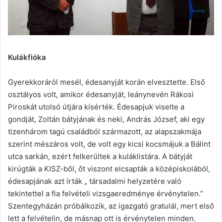
Kulákfióka
Gyerekkoráról mesél, édesanyját korán elvesztette. Első
osztályos volt, amikor édesanyját, leánynevén Rákosi
Piroskát utolsó útjára kísérték. Édesapjuk viselte a
gondját, Zoltán bátyjának és neki, András József, aki egy
tizenhárom tagú családból származott, az alapszakmája
szerint mészáros volt, de volt egy kicsi kocsmájuk a Bálint
utca sarkán, ezért felkerültek a kuláklistára. A bátyját
kirúgták a KISZ-ből, őt viszont elcsapták a középiskolából,
édesapjának azt írták „ társadalmi helyzetére való
tekintettel a fia felvételi vizsgaeredménye érvénytelen.”
Szentegyházán próbálkozik, az igazgató gratulál, mert első
lett a felvételin, de másnap ott is érvénytelen minden.