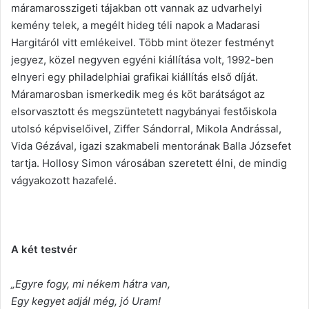
máramarosszigeti tájakban ott vannak az udvarhelyi
kemény telek, a megélt hideg téli napok a Madarasi
Hargitáról vitt emlékeivel. Több mint ötezer festményt
jegyez, közel negyven egyéni kiállítása volt, 1992-ben
elnyeri egy philadelphiai grafikai kiállítás első díját.
Máramarosban ismerkedik meg és köt barátságot az
elsorvasztott és megszüntetett nagybányai festőiskola
utolsó képviselőivel, Ziffer Sándorral, Mikola Andrással,
Vida Gézával, igazi szakmabeli mentorának Balla Józsefet
tartja. Hollosy Simon városában szeretett élni, de mindig
vágyakozott hazafelé.
A két testvér
„Egyre fogy, mi nékem hátra van,
Egy kegyet adjál még, jó Uram!