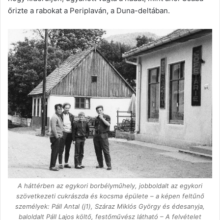
őrizte a rabokat a Periplaván, a Duna-deltában.
A háttérben az egykori borbélyműhely, jobboldalt az egykori
szövetkezeti cukrászda és kocsma épülete – a képen feltűnő
személyek: Páll Antal (j1), Száraz Miklós György és édesanyja,
baloldalt Páll Lajos költő, festőművész látható – A felvételet