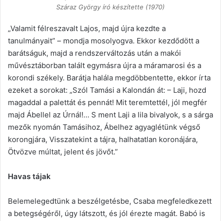
Száraz György író készítette (1970)
„Valamit félreszavalt Lajos, majd újra kezdte a
tanulmányait” – mondja mosolyogva. Ekkor kezdődött a
barátságuk, majd a rendszerváltozás után a makói
művésztáborban talált egymásra újra a máramarosi és a
korondi székely. Barátja halála megdöbbentette, ekkor írta
ezeket a sorokat: „Szól Tamási a Kalondán át: – Laji, hozd
magaddal a palettát és pennát! Mit teremtettél, jól megfér
majd Ábellel az Úrnál!… S ment Laji a lila bivalyok, s a sárga
mezők nyomán Tamásihoz, Ábelhez agyaglétünk végső
korongjára, Visszatekint a tájra, halhatatlan koronájára,
Ötvözve múltat, jelent és jövőt.”
Havas tájak
Belemelegedtünk a beszélgetésbe, Csaba megfeledkezett
a betegségéről, úgy látszott, és jól érezte magát. Babó is