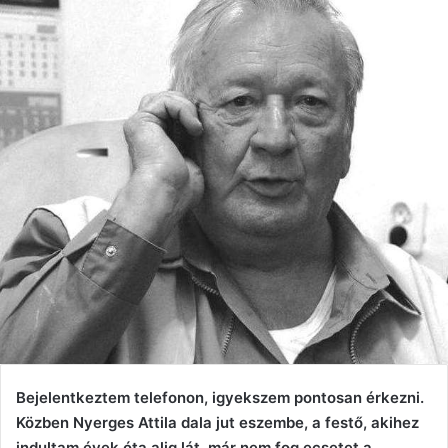
Bejelentkeztem telefonon, igyekszem pontosan érkezni.
Közben Nyerges Attila dala jut eszembe, a festő, akihez
indultam évek óta alig lát, már nem fog ecsetet a