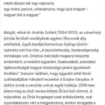
Hadd lássam bár egy napnyira,
egy órára, percre, villanásnyira, hogy újra magyar –
magyar lett a magyar.”
Bátyját, néhai dr. András Zoltánt (1934-2012), az udvarhelyi
kórház fertőző-osztályának egykori főorvosát alig
említettük. Egyik barátja Komoróczy György közíró-
nyelvész ezt írta róla: „A becsületesség, tisztességesség
mintaképe volt. Erkölcsi mércéjét magasra helyezte
emberként, orvosként egyaránt. Szaktudását, sokoldalú
tájékozottságát magyar közössége javára igyekezett
fordítani.” Sokszor találtam, hogy egyedül sétál fehér
szélkabátjában hátratett kezekkel a Szejke irányába. A
doktor úrnak a versírás volt az egyik hobbija. 2006-ban
jelent meg az első verses kötete Őrizni kell címmel. A
másodikat, az Örök forgatagot csak előkészítette, már
nyomdakészen várt a megjelenésre, amikor elragadta a