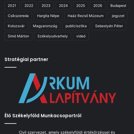
2021
2022
2023
2024
2025
2026
Budapest
Csíkszereda
Hargita Népe
Haáz Rezső Múzeum
jegyzet
Kolozsvár
Magyarország
publicisztika
Sebestyén Péter
Simó Márton
Székelyudvarhely
videó
Stratégiai partner
Élő Székelyföld Munkacsoportról
Civil szervezet, amely székelyföldi értékőrzéssel és