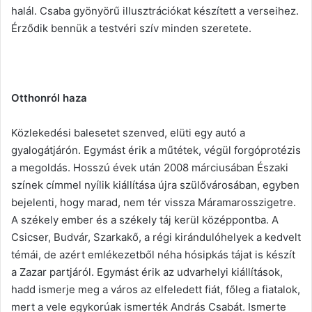
halál. Csaba gyönyörű illusztrációkat készített a verseihez.
Érződik bennük a testvéri szív minden szeretete.
Otthonról haza
Közlekedési balesetet szenved, elüti egy autó a
gyalogátjárón. Egymást érik a műtétek, végül forgóprotézis
a megoldás. Hosszú évek után 2008 márciusában Északi
színek címmel nyílik kiállítása újra szülővárosában, egyben
bejelenti, hogy marad, nem tér vissza Máramarosszigetre.
A székely ember és a székely táj kerül középpontba. A
Csicser, Budvár, Szarkakő, a régi kirándulóhelyek a kedvelt
témái, de azért emlékezetből néha hósipkás tájat is készít
a Zazar partjáról. Egymást érik az udvarhelyi kiállítások,
hadd ismerje meg a város az elfeledett fiát, főleg a fiatalok,
mert a vele egykorúak ismerték András Csabát. Ismerte