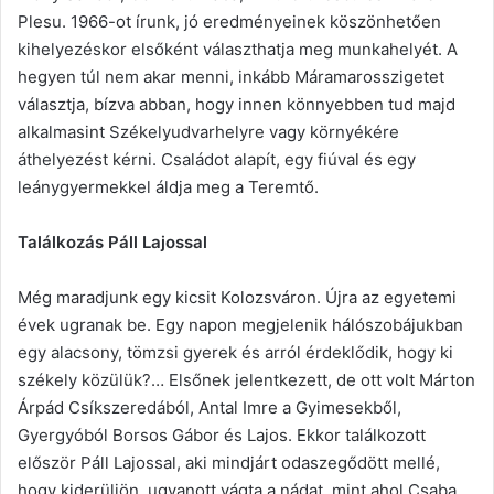
Plesu. 1966-ot írunk, jó eredményeinek köszönhetően
kihelyezéskor elsőként választhatja meg munkahelyét. A
hegyen túl nem akar menni, inkább Máramarosszigetet
választja, bízva abban, hogy innen könnyebben tud majd
alkalmasint Székelyudvarhelyre vagy környékére
áthelyezést kérni. Családot alapít, egy fiúval és egy
leánygyermekkel áldja meg a Teremtő.
Találkozás Páll Lajossal
Még maradjunk egy kicsit Kolozsváron. Újra az egyetemi
évek ugranak be. Egy napon megjelenik hálószobájukban
egy alacsony, tömzsi gyerek és arról érdeklődik, hogy ki
székely közülük?… Elsőnek jelentkezett, de ott volt Márton
Árpád Csíkszeredából, Antal Imre a Gyimesekből,
Gyergyóból Borsos Gábor és Lajos. Ekkor találkozott
először Páll Lajossal, aki mindjárt odaszegődött mellé,
hogy kiderüljön, ugyanott vágta a nádat, mint ahol Csaba