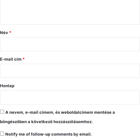
á
s
z
ó
Név
*
l
á
s
E-mail cím
*
*
Honlap
A nevem, e-mail címem, és weboldalcímem mentése a
böngészőben a következő hozzászólásomhoz.
Notify me of follow-up comments by email.