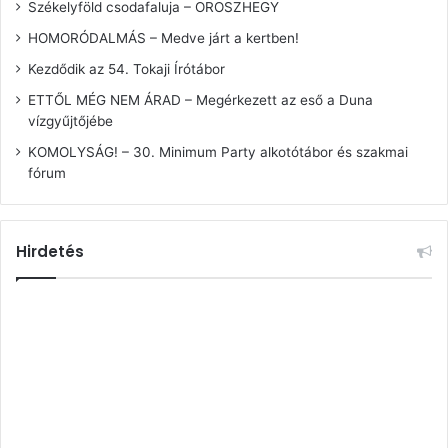
Székelyföld csodafaluja – OROSZHEGY
HOMORÓDALMÁS – Medve járt a kertben!
Kezdődik az 54. Tokaji Írótábor
ETTŐL MÉG NEM ÁRAD – Megérkezett az eső a Duna
vízgyűjtőjébe
KOMOLYSÁG! – 30. Minimum Party alkotótábor és szakmai
fórum
Hirdetés