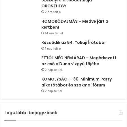
Székelyföld csodafaluja –
OROSZHEGY
2 óra telt el
HOMORÓDALMÁS – Medve járt a
kertben!
14 óra telt el
Kezdődik az 54. Tokaji Írótábor
1 nap telt el
ETTŐL MÉG NEM ÁRAD – Megérkezett
az eső a Duna vízgyűjtőjébe
2 nap telt el
KOMOLYSÁG! – 30. Minimum Party
alkotótábor és szakmai fórum
2 nap telt el
Legutóbbi bejegyzések