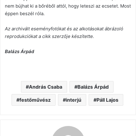
nem bújhat ki a bőréből attól, hogy leteszi az ecsetet. Most
éppen beszél róla.
Az archivált eseményfotókat és az alkotásokat ábrázoló
reprodukciókat a cikk szerzője készítette.
Balázs Árpád
András Csaba
Balázs Árpád
festőművész
interjú
Páll Lajos