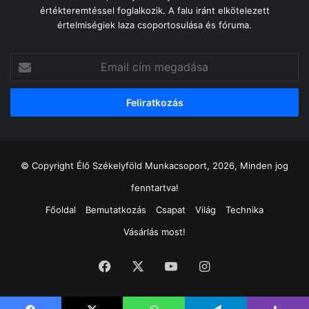
értékteremtéssel foglalkozik. A falu iránt elkötelezett
értelmiségiek laza csoportosulása és fóruma.
Email
cím
megadása
© Copyright Élő Székelyföld Munkacsoport, 2026, Minden jog
fenntartva!
Főoldal
Bemutatkozás
Csapat
Világ
Technika
Vásárlás most!
Facebook
X
YouTube
Instagram