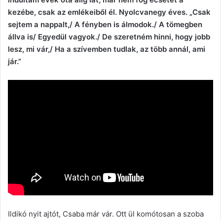
kezébe, csak az emlékeiből él. Nyolcvanegy éves. „Csak
sejtem a nappalt,/ A fényben is álmodok./ A tömegben
állva is/ Egyedül vagyok./ De szeretném hinni, hogy jobb
lesz, mi vár,/ Ha a szívemben tudlak, az több annál, ami
jár.”
Ildikó nyit ajtót, Csaba már vár. Ott ül komótosan a szoba