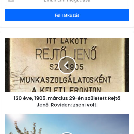
cím
megadása
120
éve,
1905.
március
29-
én
született
Rejtő
Jenő.
120 éve, 1905. március 29-én született Rejtő
Röviden:
zseni
Jenő. Röviden: zseni volt.
volt.
Kolozsvár
-
Az