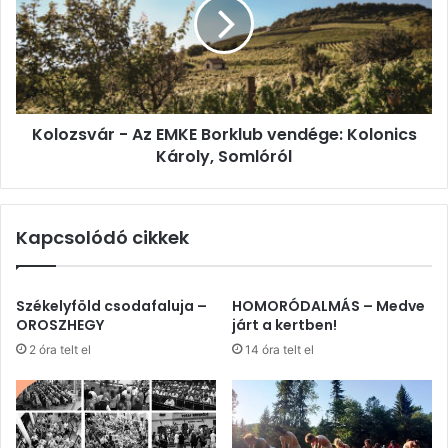
EMKE
Borklub
vendége:
Kolonics
Károly,
Somlóról
Kolozsvár - Az EMKE Borklub vendége: Kolonics
Károly, Somlóról
Kapcsolódó cikkek
Székelyföld csodafaluja –
HOMORÓDALMÁS – Medve
OROSZHEGY
járt a kertben!
2 óra telt el
14 óra telt el