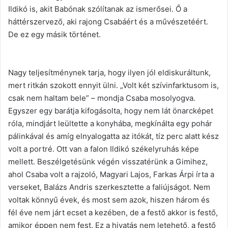
Ildikó is, akit Babónak szólítanak az ismerősei. Ő a
háttérszervező, aki rajong Csabáért és a művészetéért.
De ez egy másik történet.
Nagy teljesítménynek tarja, hogy ilyen jól eldiskuráltunk,
mert ritkán szokott ennyit ülni. „Volt két szívinfarktusom is,
csak nem haltam bele” – mondja Csaba mosolyogva.
Egyszer egy barátja kifogásolta, hogy nem lát önarcképet
róla, mindjárt leültette a konyhába, megkínálta egy pohár
pálinkával és amíg elnyalogatta az itókát, tíz perc alatt kész
volt a portré. Ott van a falon Ildikó székelyruhás képe
mellett. Beszélgetésünk végén visszatérünk a Gimihez,
ahol Csaba volt a rajzoló, Magyari Lajos, Farkas Árpi írta a
verseket, Balázs Andris szerkesztette a faliújságot. Nem
voltak könnyű évek, és most sem azok, hiszen három és
fél éve nem járt ecset a kezében, de a festő akkor is festő,
amikor éppen nem fest. Ez a hivatás nem letehető, a festő