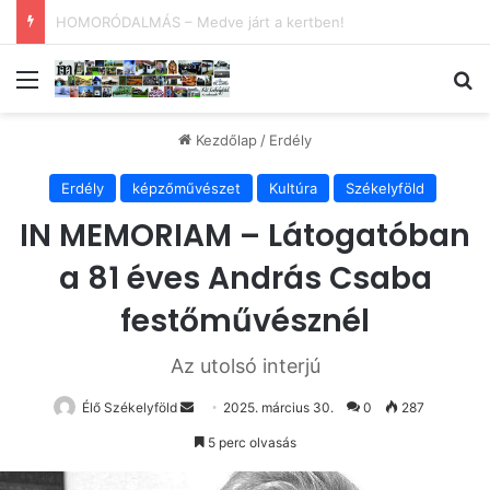
Kezdődik az 54. Tokaji Írótábor
Menü
Ke
Kezdőlap
/
Erdély
Erdély
képzőművészet
Kultúra
Székelyföld
IN MEMORIAM – Látogatóban
a 81 éves András Csaba
festőművésznél
Az utolsó interjú
Send
Élő Székelyföld
2025. március 30.
0
287
an
5 perc olvasás
email