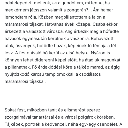
odatelepedett mellénk, arra gondoltam, mi lenne, ha
megkérném játsszon valamit a zongorán?… Ám hamar
lemondtam róla. Közben megpillantottam a falon a
máramarosi tájakat. Hatvanas évek közepe. Csaba ekkor
érkezett a választott városba. Alig érkezik meg a hófedte
havasok egymásután kerülnek a vászonra. Behavazott
utak, ösvények, hófödte házak, képeinek fő témája a tél
lesz. A festenivaló hó kerül az első helyre. Nyáron is
könnyen lehet dideregni képei előtt, ha átadjuk magunkat
a pillanatnak. Fő érdeklődési köre a tájkép marad, az égig
nyújtózkodó karcsú templomokkal, a csodálatos
máramarosi tájakkal.
Sokat fest, miközben tanít és elismerést szerez
szorgalmával tanártársai és a városi polgárok körében.
Tájképek, portrék a kedvencei, néha egy-egy csendélet. A