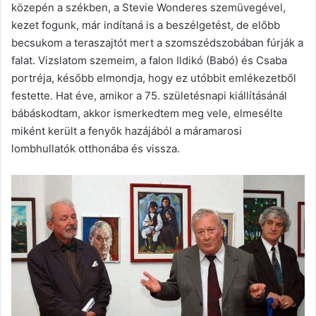
közepén a székben, a Stevie Wonderes szemüvegével,
kezet fogunk, már indítaná is a beszélgetést, de előbb
becsukom a teraszajtót mert a szomszédszobában fúrják a
falat. Vizslatom szemeim, a falon Ildikó (Babó) és Csaba
portréja, később elmondja, hogy ez utóbbit emlékezetből
festette. Hat éve, amikor a 75. születésnapi kiállításánál
bábáskodtam, akkor ismerkedtem meg vele, elmesélte
miként került a fenyők hazájából a máramarosi
lombhullatók otthonába és vissza.