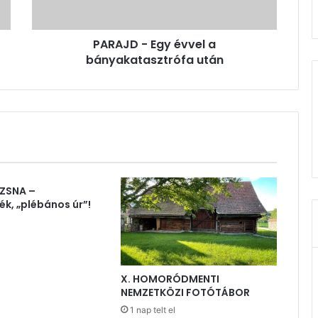
PARAJD - Egy évvel a
bányakatasztrófa után
ZSNA –
ék, „plébános úr”!
X. HOMORÓDMENTI
NEMZETKÖZI FOTÓTÁBOR
1 nap telt el