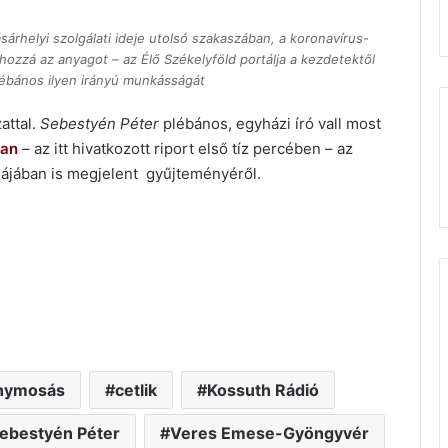
rhelyi szolgálati ideje utolsó szakaszában, a koronavírus-
 hozzá az anyagot – az Élő Székelyföld portálja a kezdetektől
lébános ilyen irányú munkásságát
attal.
Sebestyén Péter
plébános, egyházi író vall most
ban
– az itt hivatkozott riport első tíz percében – az
májában is megjelent
gyűjteményéről.
nymosás
cetlik
Kossuth Rádió
ebestyén Péter
Veres Emese-Gyöngyvér