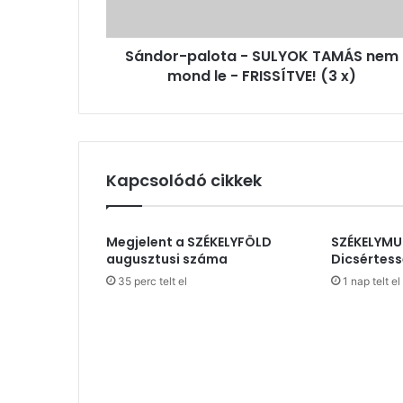
le
-
Sándor-palota - SULYOK TAMÁS nem
FRISSÍTVE!
(3
mond le - FRISSÍTVE! (3 x)
x)
Kapcsolódó cikkek
Megjelent a SZÉKELYFÖLD
SZÉKELYMU
augusztusi száma
Dicsértess
35 perc telt el
1 nap telt el