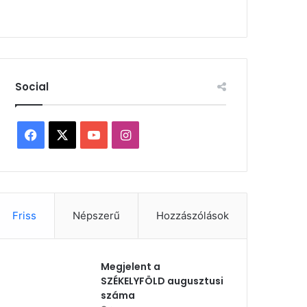
Social
Facebook
X
YouTube
Instagram
Friss
Népszerű
Hozzászólások
Megjelent a
SZÉKELYFÖLD augusztusi
száma