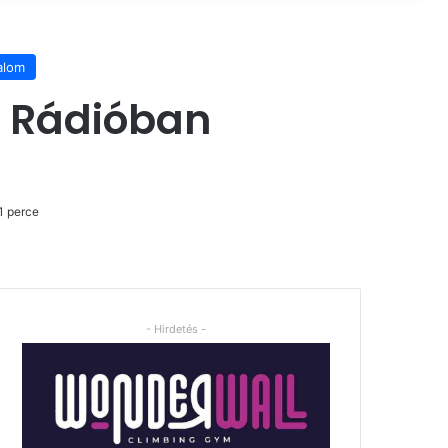
alom
h Rádióban
1 perce
- Hirdetés -