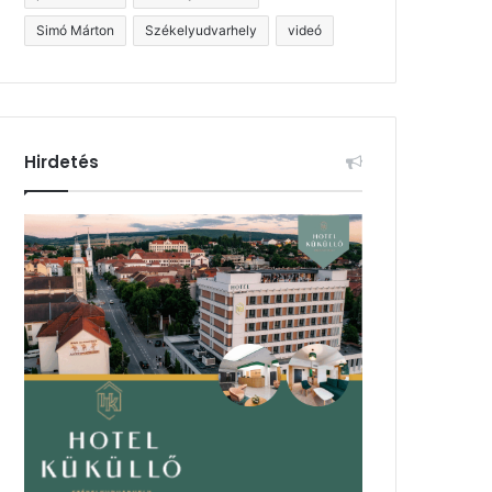
Simó Márton
Székelyudvarhely
videó
Hirdetés