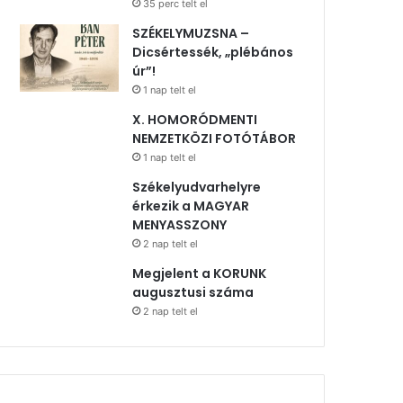
35 perc telt el
SZÉKELYMUZSNA –
Dicsértessék, „plébános
úr”!
1 nap telt el
X. HOMORÓDMENTI
NEMZETKÖZI FOTÓTÁBOR
1 nap telt el
Székelyudvarhelyre
érkezik a MAGYAR
MENYASSZONY
2 nap telt el
Megjelent a KORUNK
augusztusi száma
2 nap telt el