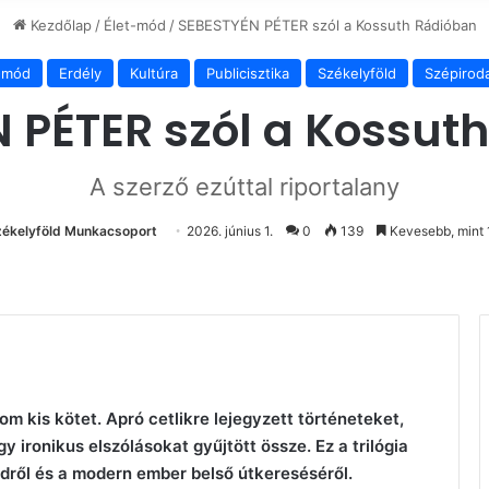
Kezdőlap
/
Élet-mód
/
SEBESTYÉN PÉTER szól a Kossuth Rádióban
-mód
Erdély
Kultúra
Publicisztika
Székelyföld
Szépirod
 PÉTER szól a Kossut
A szerző ezúttal riportalany
zékelyföld Munkacsoport
2026. június 1.
0
139
Kevesebb, mint 
 kis kötet. Apró cetlikre lejegyzett történeteket,
y ironikus elszólásokat gyűjtött össze. Ez a trilógia
öldről és a modern ember belső útkereséséről.