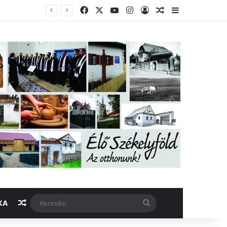
Facebook
X
YouTube
Instagram
Belépés
Véletlen cikk
Oldalsáv
Véletlen cikk
Keresés:
KA