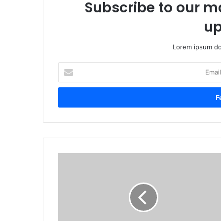
Subscribe to our ma
up
Lorem ipsum dol
Email
cím
megadása
Sándor-
palota
-
SULYOK
TAMÁS
nem
mond