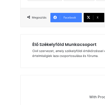
Facebook
X
Megosztás
Élő Székelyföld Munkacsoport
Civil szervezet, amely székelyföldi értékőrzéssel 
értelmiségiek laza csoportosulása és fóruma.
With Pro