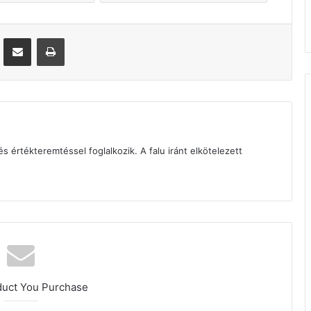
Megosztás email-ben
Nyomtatás
és értékteremtéssel foglalkozik. A falu iránt elkötelezett
duct You Purchase