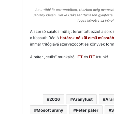
Az utóbbi öt esztendőben, részben még marosvásá
járvány idején, illetve Csíkszenttamáson gyűjtötte
fogva követte az író-p
A szerző sajátos műfajt teremtett ezzel a soroz
a Kossuth Rádió
Határok nélkül című műsorá
immár trilógiává szerveződött és könyvek for
A páter „cetlis” munkáiról
ITT
és
ITT
írtunk!
2026
Aranyfüst
Ara
Mosott arany
Péter páter
S