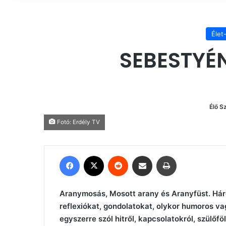
Élet
SEBESTYÉN
Élő S
Fotó: Erdély TV
Facebook
X
Reddit
Megosztás email-ben
Nyomtatás
Aranymosás, Mosott arany és Aranyfüst. Három
reflexiókat, gondolatokat, olykor humoros vag
egyszerre szól hitről, kapcsolatokról, szülőf