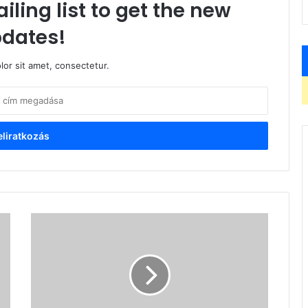
iling list to get the new
dates!
or sit amet, consectetur.
PARAJD
-
Egy
évvel
a
bányakatasztrófa
után