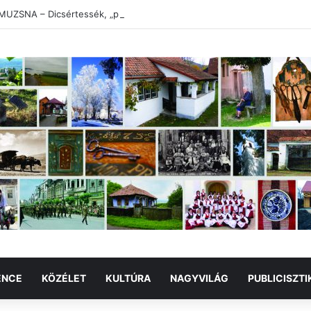
UZSNA – Dicsértessék, „plébános úr”!
ENCE
KÖZÉLET
KULTÚRA
NAGYVILÁG
PUBLICISZTI