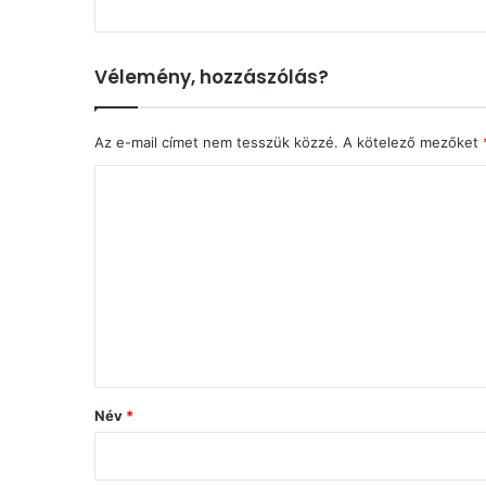
Vélemény, hozzászólás?
Az e-mail címet nem tesszük közzé.
A kötelező mezőket
H
o
z
z
á
s
z
ó
Név
*
l
á