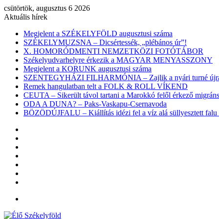
csütörtök, augusztus 6 2026
Aktuális hírek
Megjelent a SZÉKELYFÖLD augusztusi száma
SZÉKELYMUZSNA – Dicsértessék, „plébános úr”!
X. HOMORÓDMENTI NEMZETKÖZI FOTÓTÁBOR
Székelyudvarhelyre érkezik a MAGYAR MENYASSZONY
Megjelent a KORUNK augusztusi száma
SZENTEGYHÁZI FILHARMÓNIA – Zajlik a nyári turné újra
Remek hangulatban telt a FOLK & ROLL VÍKEND
CEUTA – Sikerült távol tartani a Marokkó felől érkező migr
ODA A DUNA? – Paks-Vaskapu-Csernavoda
BÖZÖDÚJFALU – Kiállítás idézi fel a víz alá süllyesztett falu 
Facebook
X
YouTube
Instagram
Belépés
Véletlen
cikk
Oldalsáv
Menü