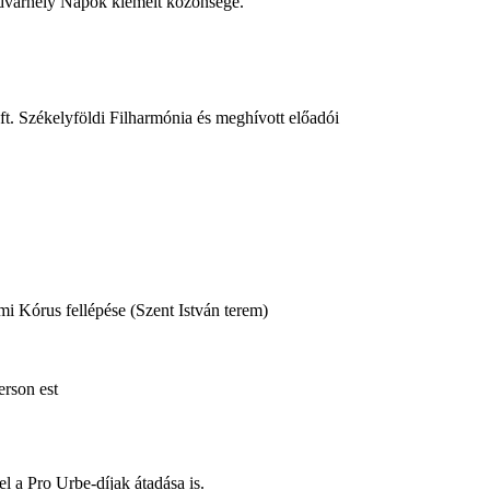
Udvarhely Napok kiemelt közönsége.
ft. Székelyföldi Filharmónia és meghívott előadói
i Kórus fellépése (Szent István terem)
erson est
 a Pro Urbe-díjak átadása is.