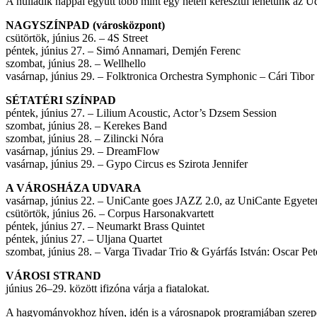
A nulladik nappal együtt több mint egy héten keresztül lehetünk az 
NAGYSZÍNPAD (városközpont)
csütörtök, június 26. – 4S Street
péntek, június 27. – Simó Annamari, Demjén Ferenc
szombat, június 28. – Wellhello
vasárnap, június 29. – Folktronica Orchestra Symphonic – Cári Tibor 
SÉTATÉRI SZÍNPAD
péntek, június 27. – Lilium Acoustic, Actor’s Dzsem Session
szombat, június 28. – Kerekes Band
szombat, június 28. – Zilincki Nóra
vasárnap, június 29. – DreamFlow
vasárnap, június 29. – Gypo Circus es Szirota Jennifer
A VÁROSHÁZA UDVARA
vasárnap, június 22. – UniCante goes JAZZ 2.0, az UniCante Egyetem
csütörtök, június 26. – Corpus Harsonakvartett
péntek, június 27. – Neumarkt Brass Quintet
péntek, június 27. – Uljana Quartet
szombat, június 28. – Varga Tivadar Trio & Gyárfás István: Oscar Pet
VÁROSI STRAND
június 26–29. között ifizóna várja a fiatalokat.
A hagyományokhoz híven, idén is a városnapok programjában szerepel