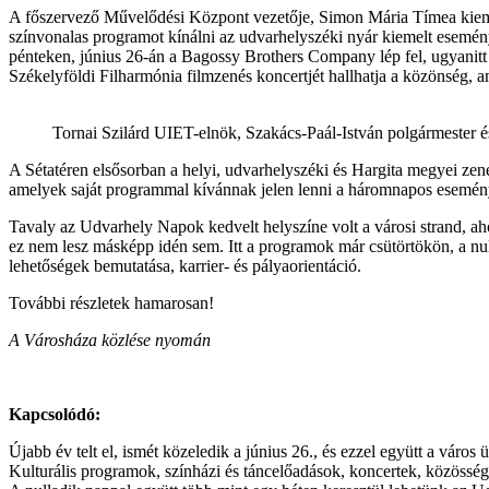
A főszervező Művelődési Központ vezetője, Simon Mária Tímea kiemelte
színvonalas programot kínálni az udvarhelyszéki nyár kiemelt esemén
pénteken, június 26-án a Bagossy Brothers Company lép fel, ugyanitt
Székelyföldi Filharmónia filmzenés koncertjét hallhatja a közönség, am
Tornai Szilárd UIET-elnök, Szakács-Paál-István polgármester 
A Sétatéren elsősorban a helyi, udvarhelyszéki és Hargita megyei zene
amelyek saját programmal kívánnak jelen lenni a háromnapos esemén
Tavaly az Udvarhely Napok kedvelt helyszíne volt a városi strand, aho
ez nem lesz másképp idén sem. Itt a programok már csütörtökön, a nu
lehetőségek bemutatása, karrier- és pályaorientáció.
További részletek hamarosan!
A Városháza közlése nyomán
Kapcsolódó:
Újabb év telt el, ismét közeledik a június 26., és ezzel együtt a város 
Kulturális programok, színházi és táncelőadások, koncertek, közösség