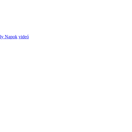
ly Napok
videó