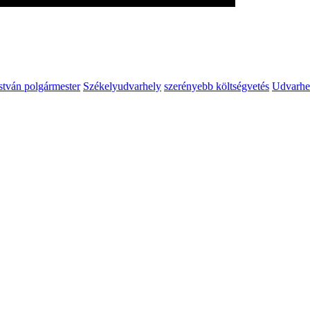
stván polgármester
Székelyudvarhely
szerényebb költségvetés
Udvarhe