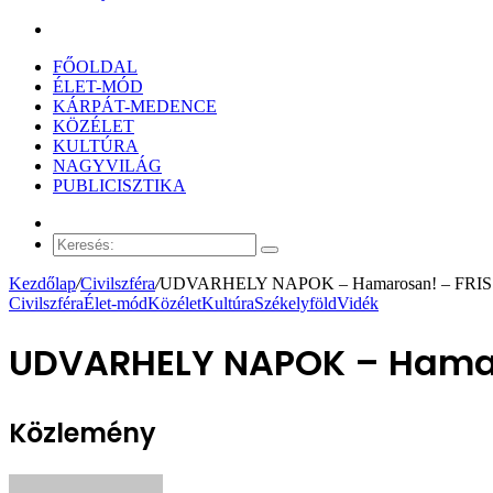
Keresés:
FŐOLDAL
ÉLET-MÓD
KÁRPÁT-MEDENCE
KÖZÉLET
KULTÚRA
NAGYVILÁG
PUBLICISZTIKA
Véletlen
cikk
Keresés:
Kezdőlap
/
Civilszféra
/
UDVARHELY NAPOK – Hamarosan! – FRIS
Civilszféra
Élet-mód
Közélet
Kultúra
Székelyföld
Vidék
UDVARHELY NAPOK – Hamar
Közlemény
Send