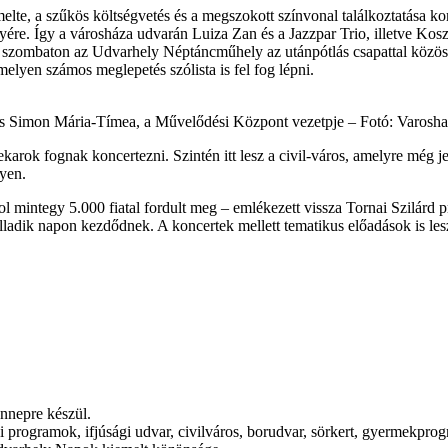
, a szűkös költségvetés és a megszokott színvonal találkoztatása komol
yére. Így a városháza udvarán Luiza Zan és a Jazzpar Trio, illetve K
 szombaton az Udvarhely Néptáncműhely az utánpótlás csapattal közösen
elyen számos meglepetés szólista is fel fog lépni.
és Simon Mária-Tímea, a Művelődési Központ vezetpje – Fotó: Varosha
karok fognak koncertezni. Szintén itt lesz a civil-város, amelyre még 
yen.
l mintegy 5.000 fiatal fordult meg – emlékezett vissza Tornai Szilárd p
lladik napon kezdődnek. A koncertek mellett tematikus előadások is le
ünnepre készül.
i programok, ifjúsági udvar, civilváros, borudvar, sörkert, gyermekpro