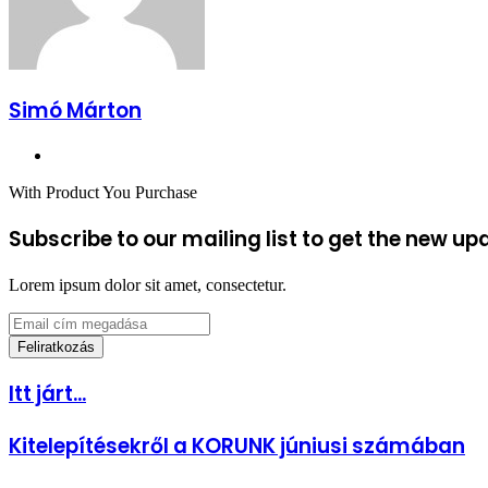
Simó Márton
Facebook
With Product You Purchase
Subscribe to our mailing list to get the new up
Lorem ipsum dolor sit amet, consectetur.
Email
cím
megadása
Itt
Itt járt...
járt...
Kitelepítésekről
Kitelepítésekről a KORUNK júniusi számában
a
KORUNK