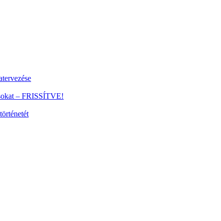
tervezése
ánsokat – FRISSÍTVE!
történetét