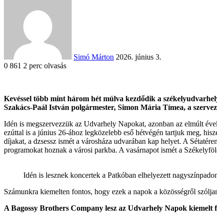
an
email
Simó Márton
2026. június 3.
0
861
2 perc olvasás
Facebook
X
Reddit
WhatsApp
Megosztás
Nyomtatás
Kevéssel több mint három hét múlva kezdődik a székelyudvarhelyi
email-
Szakács-Paál István polgármester, Simon Mária Tímea, a szervez
ben
Idén is megszervezzük az Udvarhely Napokat, azonban az elmúlt évekhe
ezúttal is a június 26-ához legközelebb eső hétvégén tartjuk meg, h
díjakat, a dzsessz ismét a városháza udvarában kap helyet. A Sétatére
programokat hoznak a városi parkba. A vasárnapot ismét a Székelyföld
Idén is lesznek koncertek a Patkóban elhelyezett nagyszínpad
Számunkra kiemelten fontos, hogy ezek a napok a közösségről szóljana
A Bagossy Brothers Company lesz az Udvarhely Napok kiemelt f