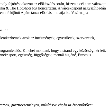
y fejtörést okozott az előkészítés során, hiszen a cél nem változott:
oszika & The HotShots fog koncertezni. A városközpont nagyszínpadán
 a felújított Apám tánca előadást mutatja be. Vasárnap a
za.ro
jelentkezhetnek azok az intézmények, egyesületek, szervezetek,
rogramfelelős. Ki lehet mondani, hogy a strand egy közösségi tér lett,
sznek: sport, egészség, függőségek, mentál higiéné, Erasmus+
gramok, gasztroesemények, kiállítások várják az érdeklődőket.