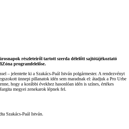
napok részleteiről tartott szerda délelőtt sajtótájékoztató
fiZóna programfelelőse.
el – jelentette ki a Szakács-Paál István polgármester. A rendezvényt
egszokott ünnepi pillanatok idén sem maradnak el: átadjuk a Pro Urbe
benne, hogy a korábbi évekhez hasonlóan idén is színes, értékes
 Hargita megyei zenekarok lépnek fel.
dta Szakács-Paál István.