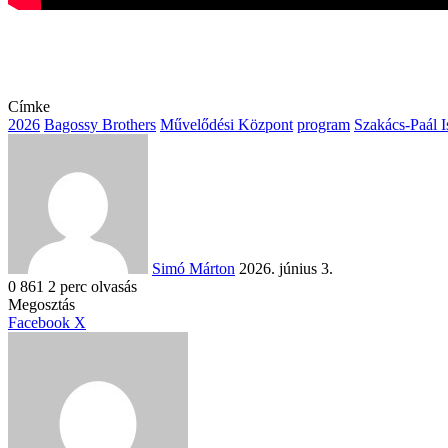
Címke
2026
Bagossy Brothers
Művelődési Központ
program
Szakács-Paál I
Send
an
email
Simó Márton
2026. június 3.
0
861
2 perc olvasás
Facebook
X
Reddit
WhatsApp
Megosztás
Nyomtatás
Megosztás
email-
Megosztás
Nyomtatás
Facebook
X
ben
email-
ben