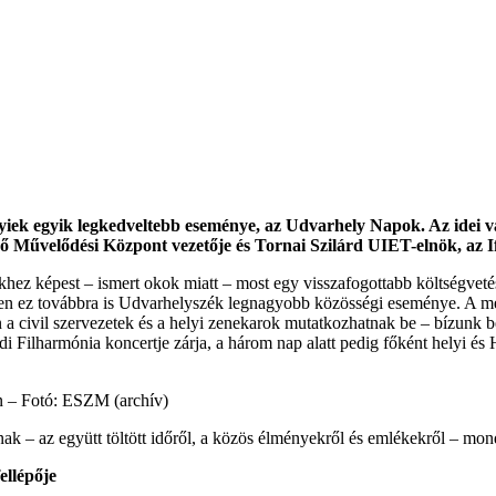
ek egyik legkedveltebb eseménye, az Udvarhely Napok. Az idei város
ő Művelődési Központ vezetője és Tornai Szilárd UIET-elnök, az I
z képest – ismert okok miatt – most egy visszafogottabb költségvetéss
iszen ez továbbra is Udvarhelyszék legnagyobb közösségi eseménye. A m
n a civil szervezetek és a helyi zenekarok mutatkozhatnak be – bízunk 
i Filharmónia koncertje zárja, a három nap alatt pedig főként helyi és
on – Fotó: ESZM (archív)
k – az együtt töltött időről, a közös élményekről és emlékekről – mon
ellépője