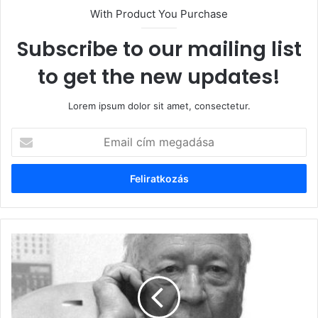
With Product You Purchase
Subscribe to our mailing list
to get the new updates!
Lorem ipsum dolor sit amet, consectetur.
Email
cím
megadása
IN
MEMORIAM
-
Látogatóban
a
81