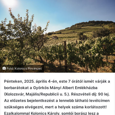
Fotó: Kolonics Pincészet
Pénteken, 2025. április 4-én, este 7 órától ismét várják a
borbarátokat a Györkös Mányi Albert Emlékházba
(Kolozsvár, Majális/Republicii u. 5.). Részvételi díj: 90 lej.
Az előzetes bejelentkezést a lennebb látható levélcímen
szükséges elvégezni, mert a helyek száma korlátozott!
Ezalkalommal Kolonics Károly, somlói borász lesz a