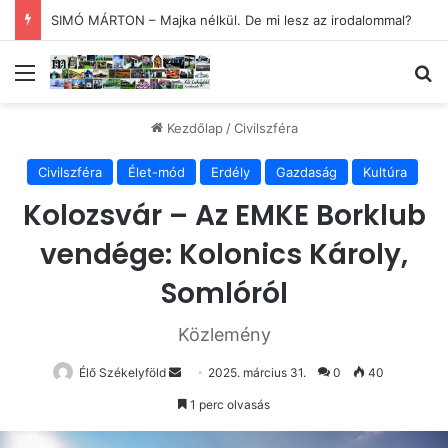
SIMÓ MÁRTON – Majka nélkül. De mi lesz az irodalommal?
Menü
Ke
Kezdőlap
/
Civilszféra
Civilszféra
Élet-mód
Erdély
Gazdaság
Kultúra
Kolozsvár – Az EMKE Borklub
vendége: Kolonics Károly,
Somlóról
Közlemény
Send
Élő Székelyföld
2025. március 31.
0
40
an
1 perc olvasás
email