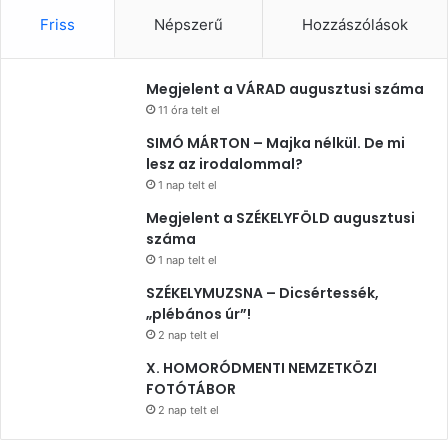
Friss
Népszerű
Hozzászólások
Megjelent a VÁRAD augusztusi száma
11 óra telt el
SIMÓ MÁRTON – Majka nélkül. De mi
lesz az irodalommal?
1 nap telt el
Megjelent a SZÉKELYFÖLD augusztusi
száma
1 nap telt el
SZÉKELYMUZSNA – Dicsértessék,
„plébános úr”!
2 nap telt el
X. HOMORÓDMENTI NEMZETKÖZI
FOTÓTÁBOR
2 nap telt el