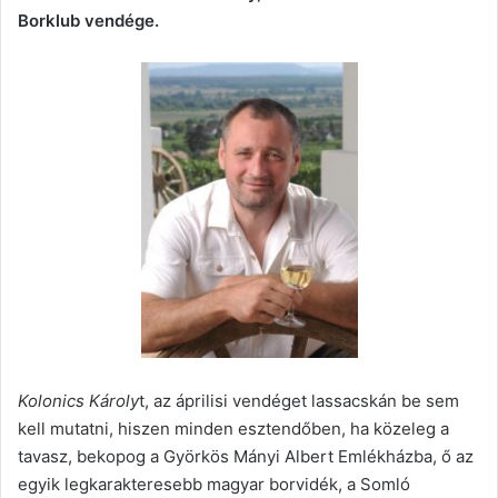
Borklub vendége.
Kolonics Károly
t, az áprilisi vendéget lassacskán be sem
kell mutatni, hiszen minden esztendőben, ha közeleg a
tavasz, bekopog a Györkös Mányi Albert Emlékházba, ő az
egyik legkarakteresebb magyar borvidék, a Somló