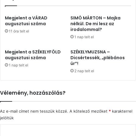
Megjelent a VÁRAD
SIMÓ MÁRTON – Majka
augusztusi száma
nélkül. De mi lesz az
irodalommal?
11 óra telt el
1 nap telt el
Megjelent a SZÉKELYFÖLD
SZÉKELYMUZSNA –
augusztusi száma
Dicsértessék, „plébános
úr”!
1 nap telt el
2 nap telt el
Vélemény, hozzászólás?
Az e-mail címet nem tesszük közzé.
A kötelező mezőket
*
karakterrel
jelöltük
H