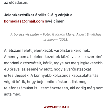
az előadáson.
Jelentkezésüket április 2-áig várják a
komedias@gmail.com
l
evélcímen
.
A borász visszatér – Fotó: Györkös Mányi Albert Emlékház
archívum (2018)
A létszám felett jelentkezők várólistára kerülnek.
Amennyiben a bejelentkezettek közül valaki le szeretné
mondani a részvételt, kérik, tegye azt meg legkevesebb
48 órával az esemény előtt, hogy a várólistásokat
értesíthessék. A könnyebb kölcsönös kapcsolattartás
végett kérik, hogy bejelentkezéskor adják meg
telefonszámukat is – természetesen, aki eddig még nem
adta meg.
www.emke.ro