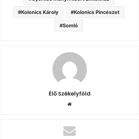
Kolonics Károly
Kolonics Pincészet
Somló
Élő Székelyföld
Honlap