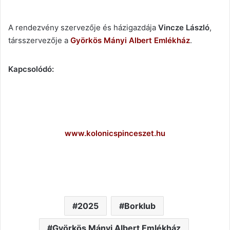
A rendezvény szervezője és házigazdája
Vincze László
,
társszervezője a
Györkös Mányi Albert Emlékház
.
Kapcsolódó:
www.kolonicspinceszet.hu
2025
Borklub
Györkös Mányi Albert Emlékház