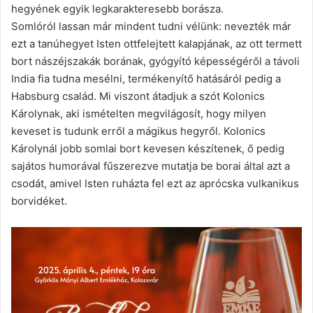
hegyének egyik legkarakteresebb borásza.
Somlóról lassan már mindent tudni vélünk: nevezték már
ezt a tanúhegyet Isten ottfelejtett kalapjának, az ott termett
bort nászéjszakák borának, gyógyító képességéről a távoli
India fia tudna mesélni, termékenyítő hatásáról pedig a
Habsburg család. Mi viszont átadjuk a szót Kolonics
Károlynak, aki ismételten megvilágosít, hogy milyen
keveset is tudunk erről a mágikus hegyről. Kolonics
Károlynál jobb somlai bort kevesen készítenek, ő pedig
sajátos humorával fűszerezve mutatja be borai által azt a
csodát, amivel Isten ruházta fel ezt az aprócska vulkanikus
borvidéket.