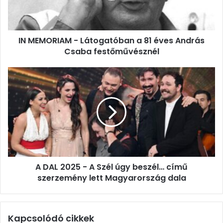
éves
András
Csaba
IN MEMORIAM - Látogatóban a 81 éves András
festőművésznél
Csaba festőművésznél
A
DAL
2025
-
A
Szél
úgy
beszél…
című
A DAL 2025 - A Szél úgy beszél… című
szerzemény
lett
szerzemény lett Magyarország dala
Magyarország
dala
Kapcsolódó cikkek