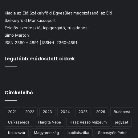
Kiadja az Élő Székelyföld Egyesület megbízásából az Élő
Székelyföld Munkacsoport
Felelős szerkesztő, lapigazgató, tulajdonos:
Simó Márton
ISSN 2360 – 4891 | ISSN-L 2360-4891
Legutóbb módosított cikkek
Címkefelhő
2021
2022
2023
2024
2025
2026
Budapest
Csíkszereda
Hargita Népe
Haáz Rezső Múzeum
jegyzet
Kolozsvár
Magyarország
publicisztika
Sebestyén Péter