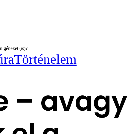
 géneket (is)?
úra
Történelem
e – avagy
 el a