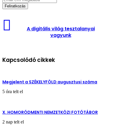
cím
megadása
A
digitális
A digitális világ tesztalanyai
világ
vagyunk
tesztalanyai
vagyunk
Kapcsolódó cikkek
Megjelent a SZÉKELYFÖLD augusztusi száma
5 óra telt el
X. HOMORÓDMENTI NEMZETKÖZI FOTÓTÁBOR
2 nap telt el