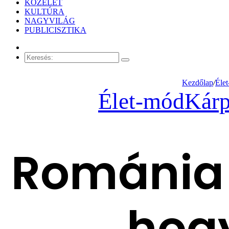
KÖZÉLET
KULTÚRA
NAGYVILÁG
PUBLICISZTIKA
Véletlen
cikk
Keresés:
Kezdőlap
/
Éle
Élet-mód
Kárp
Románia 
hogy