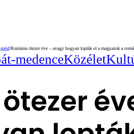
t-mód
/
Románia ötezer éve – avagy hogyan lopták el a magyarok a román
át-medence
Közélet
Kult
ötezer év
an lopták