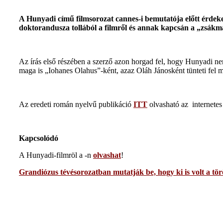
A Hunyadi című filmsorozat cannes-i bemutatója előtt érde
doktorandusza tollából a filmről és annak kapcsán a „zsákm
Az írás első részében a szerző azon horgad fel, hogy Hunyadi 
maga is „Iohanes Olahus”-ként, azaz Oláh Jánosként tünteti fe
Az eredeti román nyelvű publikáció
ITT
olvasható az
internete
Kapcsolódó
A Hunyadi-filmröl a
-n
olvashat
!
Grandiózus tévésorozatban mutatják be, hogy ki is volt a t