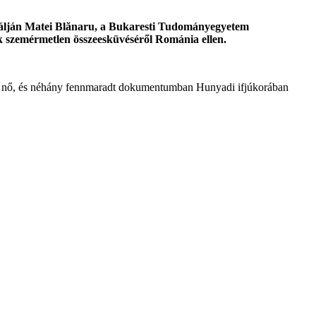
rtálján Matei Blănaru, a Bukaresti Tudományegyetem
k szemérmetlen összeesküvéséről Románia ellen.
mán nő, és néhány fennmaradt dokumentumban Hunyadi ifjúkorában