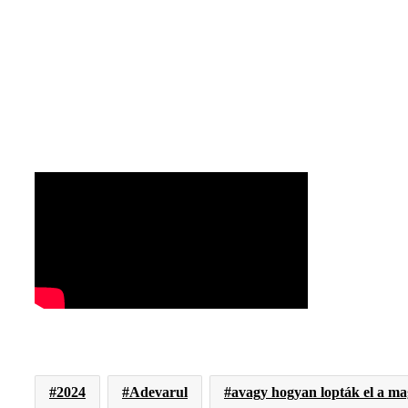
2024
Adevarul
avagy hogyan lopták el a ma