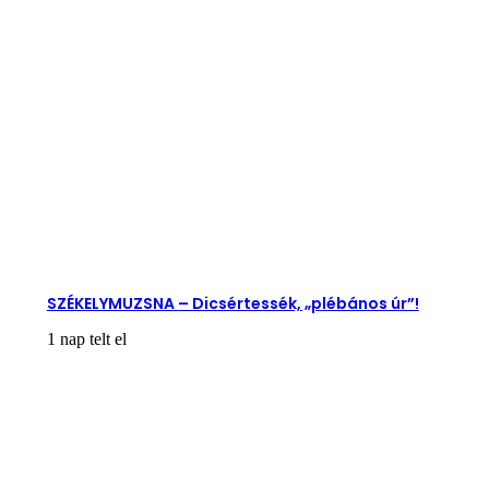
SZÉKELYMUZSNA – Dicsértessék, „plébános úr”!
1 nap telt el