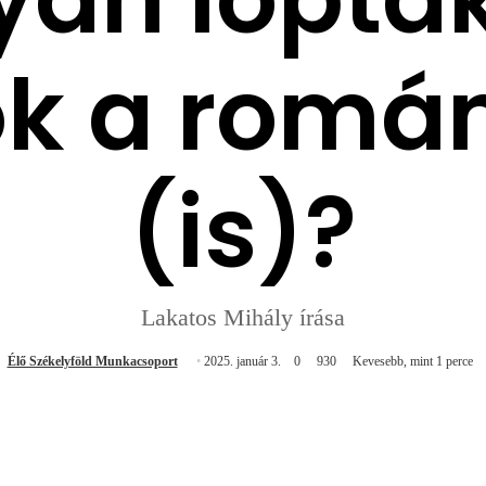
k a román
(is)?
Lakatos Mihály írása
Élő Székelyföld Munkacsoport
2025. január 3.
0
930
Kevesebb, mint 1 perce