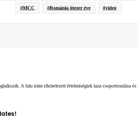
MCC
Románia ötezer éve
videó
yomtatás
glalkozik. A falu iránt elkötelezett értelmiségiek laza csoportosulása és
dates!