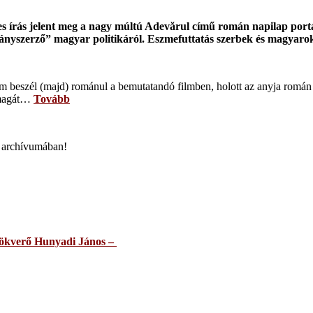
kes írás jelent meg a nagy múltú Adevărul című román napilap po
ányszerző” magyar politikáról. Eszmefuttatás szerbek és magyaro
nem beszél (majd) románul a bemutatandó filmben, holott az anyja ro
l magát…
Tovább
s archívumában!
örökverő Hunyadi János –