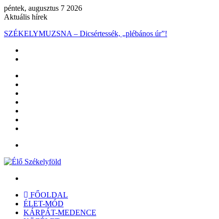
péntek, augusztus 7 2026
Aktuális hírek
SZÉKELYMUZSNA – Dicsértessék, „plébános úr”!
Facebook
X
YouTube
Instagram
Belépés
Véletlen
cikk
Oldalsáv
Menü
Keresés:
FŐOLDAL
ÉLET-MÓD
KÁRPÁT-MEDENCE