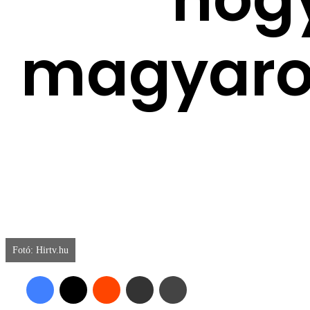
magyaro
Fotó: Hirtv.hu
Facebook
X
Reddit
Megosztás email-ben
Nyomtatás