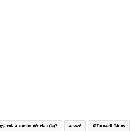
gyarok a román géneket (is)?
esszé
Hunyadi János