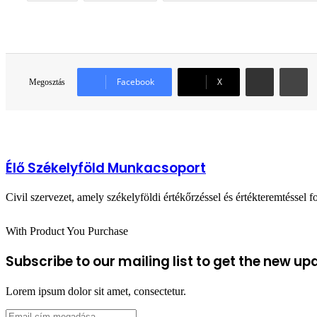
Megosztás email-ben
N
Facebook
X
Megosztás
Élő Székelyföld Munkacsoport
Civil szervezet, amely székelyföldi értékőrzéssel és értékteremtéssel fo
With Product You Purchase
Subscribe to our mailing list to get the new up
Lorem ipsum dolor sit amet, consectetur.
Email