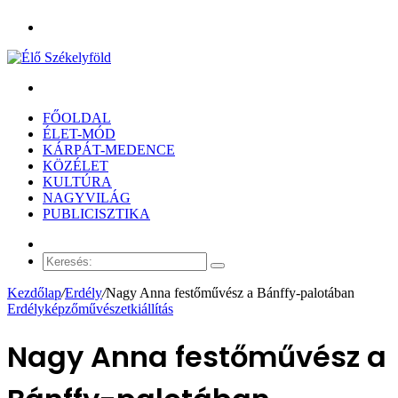
Menü
Keresés:
FŐOLDAL
ÉLET-MÓD
KÁRPÁT-MEDENCE
KÖZÉLET
KULTÚRA
NAGYVILÁG
PUBLICISZTIKA
Véletlen
cikk
Keresés:
Kezdőlap
/
Erdély
/
Nagy Anna festőművész a Bánffy-palotában
Erdély
képzőművészet
kiállítás
Nagy Anna festőművész a