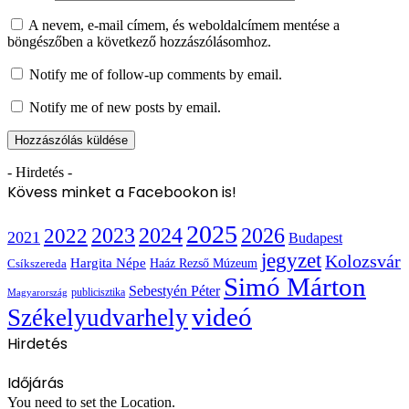
A nevem, e-mail címem, és weboldalcímem mentése a
böngészőben a következő hozzászólásomhoz.
Notify me of follow-up comments by email.
Notify me of new posts by email.
- Hirdetés -
Kövess minket a Facebookon is!
2025
2022
2023
2024
2026
2021
Budapest
jegyzet
Kolozsvár
Hargita Népe
Haáz Rezső Múzeum
Csíkszereda
Simó Márton
Sebestyén Péter
publicisztika
Magyarország
videó
Székelyudvarhely
Hirdetés
Időjárás
You need to set the Location.