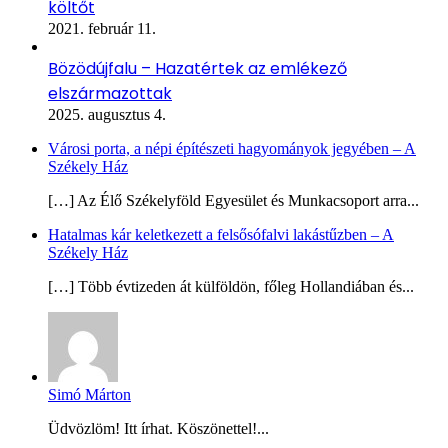
költőt
2021. február 11.
Bözödújfalu – Hazatértek az emlékező
elszármazottak
2025. augusztus 4.
Városi porta, a népi építészeti hagyományok jegyében – A
Székely Ház
[…] Az Élő Székelyföld Egyesület és Munkacsoport arra...
Hatalmas kár keletkezett a felsősófalvi lakástűzben – A
Székely Ház
[…] Több évtizeden át külföldön, főleg Hollandiában és...
Simó Márton
Üdvözlöm! Itt írhat. Köszönettel!...