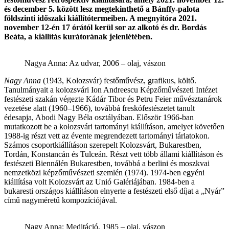
és december 5. között lesz megtekinthető a Bánffy-palota
földszinti időszaki kiállítótermeiben. A megnyitóra 2021.
november 12-én 17 órától kerül sor az alkotó és dr. Bordás
Beáta, a kiállítás kurátorának jelenlétében.
Nagya Anna: Az udvar, 2006 – olaj, vászon
Nagy Anna
(1943, Kolozsvár) festőművész, grafikus, költő.
Tanulmányait a kolozsvári Ion Andreescu Képzőművészeti Intézet
festészeti szakán végezte Kádár Tibor és Petru Feier művésztanárok
vezetése alatt (1960–1966), továbbá freskófestészetet tanult
édesapja, Abodi Nagy Béla osztályában. Először 1966-ban
mutatkozott be a kolozsvári tartományi kiállításon, amelyet követően
1988-ig részt vett az évente megrendezett tartományi tárlatokon.
Számos csoportkiállításon szerepelt Kolozsvárt, Bukarestben,
Tordán, Konstancán és Tulceán. Részt vett több állami kiállításon és
festészeti Biennálén Bukarestben, továbbá a berlini és moszkvai
nemzetközi képzőművészeti szemlén (1974). 1974-ben egyéni
kiállítása volt Kolozsvárt az Unió Galériájában. 1984-ben a
bukaresti országos kiállításon elnyerte a festészeti első díjat a „Nyár”
című nagyméretű kompozíciójával.
Nagy Anna: Meditáció, 1985 – olaj, vászon