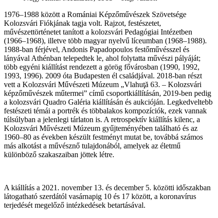
1976–1988 között a Romániai Képzőművészek Szövetsége
Kolozsvári Fiókjának tagja volt. Rajzot, festészetet,
művészettörténetet tanított a kolozsvári Pedagógiai Intézetben
(1966–1968), illetve több magyar nyelvű líceumban (1968–1988).
1988-ban férjével, Andonis Papadopoulos festőművésszel és
lányával Athénban telepedtek le, ahol folytatta művészi pályáját;
több egyéni kiállítást rendezett a görög fővárosban (1990, 1992,
1993, 1996). 2009 óta Budapesten él családjával. 2018-ban részt
vett a Kolozsvári Művészeti Múzeum „Vlahuţă 63. – Kolozsvári
képzőművészek műtermei” című csoportkiállításán, 2019-ben pedig
a kolozsvári Quadro Galéria kiállításán és aukcióján. Legkedveltebb
festészeti témái a portrék és többalakos kompozíciók, ezek vannak
túlsúlyban a jelenlegi tárlaton is. A retrospektív kiállítás kilenc, a
Kolozsvári Művészeti Múzeum gyűjteményében található és az
1960–80 as években készült festményt mutat be, továbbá számos
más alkotást a művésznő tulajdonából, amelyek az életmű
különböző szakaszaiban jöttek létre.
A kiállítás a 2021. november 13. és december 5. közötti időszakban
látogatható szerdától vasárnapig 10 és 17 között, a koronavírus
terjedését megelőző intézkedések betartásával.