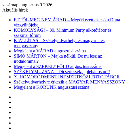
vasárnap, augusztus 9 2026
Aktuális hírek
ETTŐL MÉG NEM ÁRAD – Megérkezett az eső a Duna
vízgyűjtőjébe
KOMOLYSÁG! – 30. Minimum Party alkotótábor és
szakmai fórum
KIÁLLÍTÁS – Székelyudvarhelyi és magyar – és
menyasszony
Megjelent a VÁRAD augusztusi száma
SIMÓ MÁRTON – Majka nélkül. De mi lesz az
irodalommal?
Megjelent a SZÉKELYFÖLD augusztusi száma
SZÉKELYMUZSNA – Dicsértessék, „plébános úr”!
X. HOMORÓDMENTI NEMZETKÖZI FOTÓTÁBOR
Székelyudvarhelyre érkezik a MAGYAR MENYASSZONY
Megjelent a KORUNK augusztusi száma
Facebook
X
YouTube
Instagram
Belépés
Véletlen
cikk
Oldalsáv