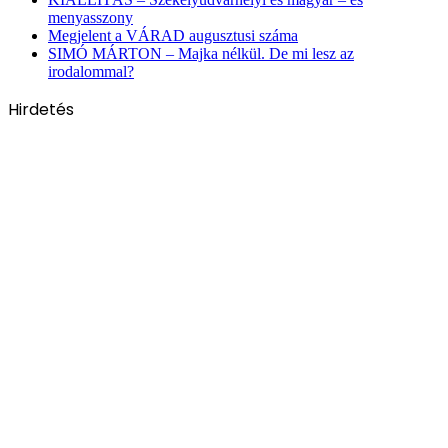
menyasszony
Megjelent a VÁRAD augusztusi száma
SIMÓ MÁRTON – Majka nélkül. De mi lesz az
irodalommal?
Hirdetés