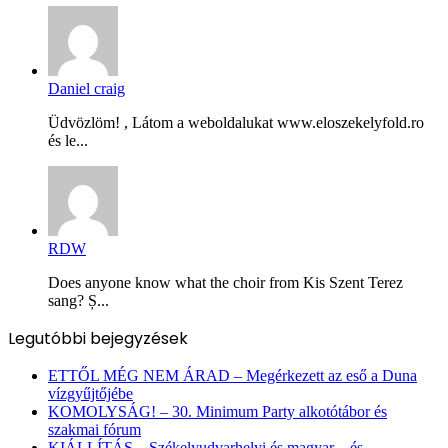
Daniel craig
Üdvözlöm! , Látom a weboldalukat www.eloszekelyfold.ro
és le...
RDW
Does anyone know what the choir from Kis Szent Terez
sang? Ș...
Legutóbbi bejegyzések
ETTŐL MÉG NEM ÁRAD – Megérkezett az eső a Duna
vízgyűjtőjébe
KOMOLYSÁG! – 30. Minimum Party alkotótábor és
szakmai fórum
KIÁLLÍTÁS – Székelyudvarhelyi és magyar – és