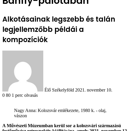
Bánffy-palotában
Alkotásainak legszebb és talán
legjellemzőbb példái a
kompozíciók
Send
an
email
Élő Székelyföld
2021. november 10.
0
80
1 perc olvasás
Nagy Anna: Kolozsvár emlékezete, 1980 k. - olaj,
vászon
A Művészeti Múzeumban kerül sor a kolozsvári származású
festőművész retrospektív kiállítására, amely 2021. november 12.