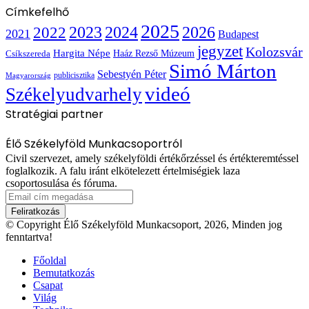
Címkefelhő
2025
2022
2023
2024
2026
2021
Budapest
jegyzet
Kolozsvár
Hargita Népe
Haáz Rezső Múzeum
Csíkszereda
Simó Márton
Sebestyén Péter
publicisztika
Magyarország
videó
Székelyudvarhely
Stratégiai partner
Élő Székelyföld Munkacsoportról
Civil szervezet, amely székelyföldi értékőrzéssel és értékteremtéssel
foglalkozik. A falu iránt elkötelezett értelmiségiek laza
csoportosulása és fóruma.
Email
cím
megadása
© Copyright Élő Székelyföld Munkacsoport, 2026, Minden jog
fenntartva!
Főoldal
Bemutatkozás
Csapat
Világ