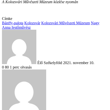
A Kolozsvári Művészeti Múzeum közlése nyomán
Címke
Bánffy-palota
Kolozsvár
Kolozsvári Művészeti Múzeum
Nagy
Anna festőművész
Send
an
email
Élő Székelyföld
2021. november 10.
0
80
1 perc olvasás