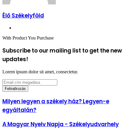
Élő Székelyföld
Honlap
With Product You Purchase
Subscribe to our mailing list to get the new
updates!
Lorem ipsum dolor sit amet, consectetur.
Email
cím
megadása
Milyen
Milyen legyen a székely ház? Legyen-e
legyen
egyáltalán?
a
székely
ház?
A
A Magyar Nyelv Napja - Székelyudvarhely
Legyen-
Magyar
e
Nyelv