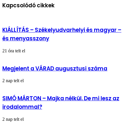
egyáltalán?
Kapcsolódó cikkek
Napja
-
Székelyudvarhely
KIÁLLÍTÁS – Székelyudvarhelyi és magyar –
és menyasszony
21 óra telt el
Megjelent a VÁRAD augusztusi száma
2 nap telt el
SIMÓ MÁRTON – Majka nélkül. De mi lesz az
irodalommal?
2 nap telt el