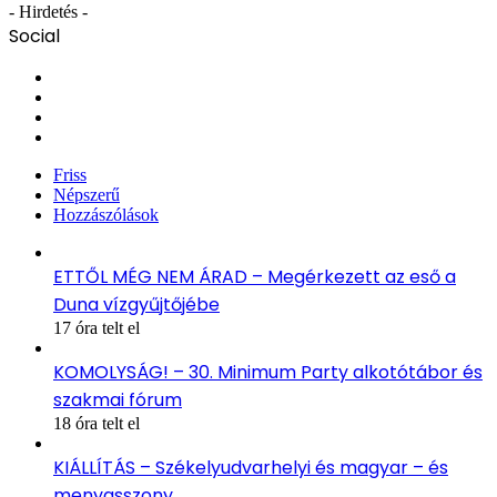
- Hirdetés -
Social
Facebook
X
YouTube
Instagram
Friss
Népszerű
Hozzászólások
ETTŐL MÉG NEM ÁRAD – Megérkezett az eső a
Duna vízgyűjtőjébe
17 óra telt el
KOMOLYSÁG! – 30. Minimum Party alkotótábor és
szakmai fórum
18 óra telt el
KIÁLLÍTÁS – Székelyudvarhelyi és magyar – és
menyasszony