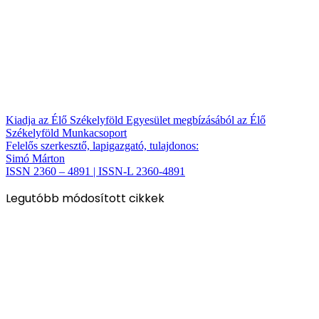
Kiadja az Élő Székelyföld Egyesület megbízásából az Élő
Székelyföld Munkacsoport
Felelős szerkesztő, lapigazgató, tulajdonos:
Simó Márton
ISSN 2360 – 4891 | ISSN-L 2360-4891
Legutóbb módosított cikkek