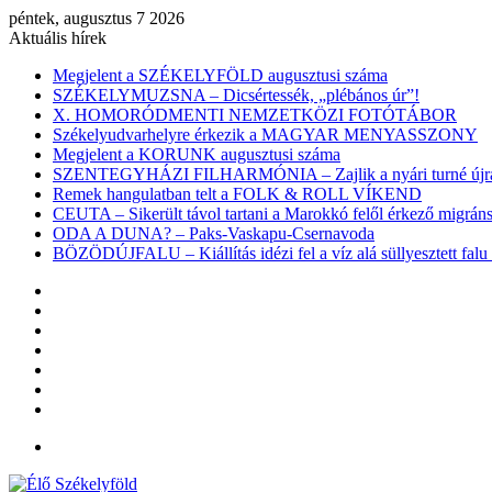
péntek, augusztus 7 2026
Aktuális hírek
Megjelent a SZÉKELYFÖLD augusztusi száma
SZÉKELYMUZSNA – Dicsértessék, „plébános úr”!
X. HOMORÓDMENTI NEMZETKÖZI FOTÓTÁBOR
Székelyudvarhelyre érkezik a MAGYAR MENYASSZONY
Megjelent a KORUNK augusztusi száma
SZENTEGYHÁZI FILHARMÓNIA – Zajlik a nyári turné újra
Remek hangulatban telt a FOLK & ROLL VÍKEND
CEUTA – Sikerült távol tartani a Marokkó felől érkező migr
ODA A DUNA? – Paks-Vaskapu-Csernavoda
BÖZÖDÚJFALU – Kiállítás idézi fel a víz alá süllyesztett falu 
Facebook
X
YouTube
Instagram
Belépés
Véletlen
cikk
Oldalsáv
Menü