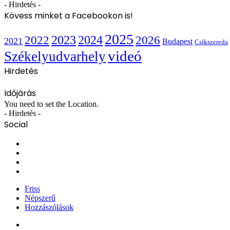
- Hirdetés -
Kövess minket a Facebookon is!
2025
2022
2023
2024
2026
2021
Budapest
Csíkszereda
videó
Székelyudvarhely
Hirdetés
Időjárás
You need to set the Location.
- Hirdetés -
Social
Facebook
X
YouTube
Instagram
Friss
Népszerű
Hozzászólások