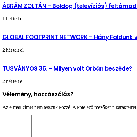
ÁBRÁM ZOLTÁN – Boldog (televíziós) feltámad
1 hét telt el
GLOBAL FOOTPRINT NETWORK – Hány Földünk 
2 hét telt el
TUSVÁNYOS 35. – Milyen volt Orbán beszéde?
2 hét telt el
Vélemény, hozzászólás?
Az e-mail címet nem tesszük közzé.
A kötelező mezőket
*
karakterrel 