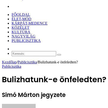
Keresés:
FŐOLDAL
ÉLET-MÓD
KÁRPÁT-MEDENCE
KÖZÉLET
KULTÚRA
NAGYVILÁG
PUBLICISZTIKA
Véletlen
cikk
Keresés:
Kezdőlap
/
Publicisztika
/
Bulizhatunk-e önfeledten?
Publicisztika
Bulizhatunk-e önfeledten?
Simó Márton jegyzete
Send