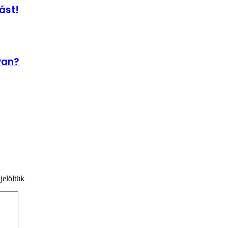
ást!
van?
jelöltük