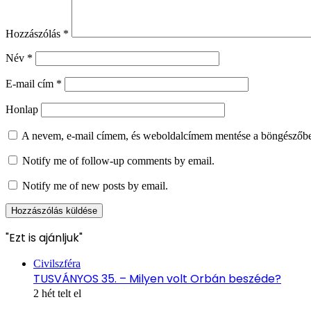
Hozzászólás
*
Név
*
E-mail cím
*
Honlap
A nevem, e-mail címem, és weboldalcímem mentése a böngészőb
Notify me of follow-up comments by email.
Notify me of new posts by email.
"Ezt is ajánljuk"
Bezárás
Civilszféra
TUSVÁNYOS 35. – Milyen volt Orbán beszéde?
2 hét telt el