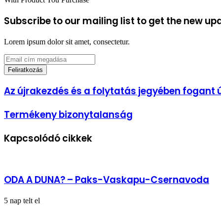
Subscribe to our mailing list to get the new up
Lorem ipsum dolor sit amet, consectetur.
Email
cím
megadása
Az
Az újrakezdés és a folytatás jegyében fogant 
újrakezdés
és
Termékeny
Termékeny bizonytalanság
a
bizonytalanság
folytatás
jegyében
Kapcsolódó cikkek
fogant
újabb
beszélgetésről
ODA A DUNA? – Paks-Vaskapu-Csernavoda
5 nap telt el