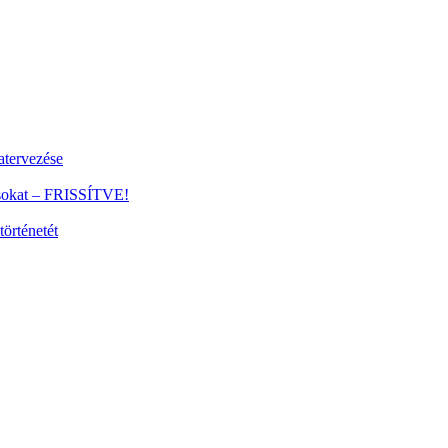
tervezése
ánsokat – FRISSÍTVE!
történetét