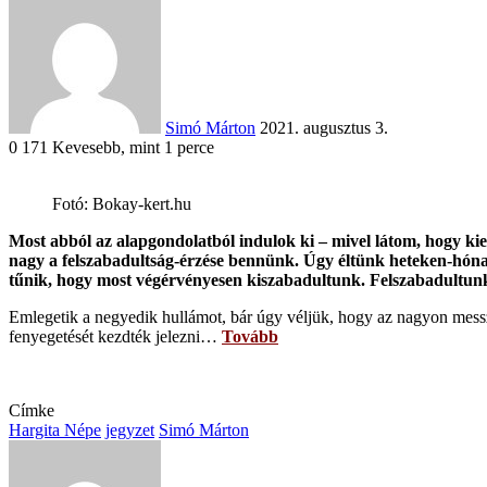
an
email
Simó Márton
2021. augusztus 3.
0
171
Kevesebb, mint 1 perce
Fotó: Bokay-kert.hu
Facebook
X
Reddit
WhatsApp
Megosztás
Nyomtatás
Most abból az alapgondolatból indulok ki – mivel látom, hogy kie
email-
nagy a felszabadultság-érzése bennünk. Úgy éltünk heteken-hónapo
ben
tűnik, hogy most végérvényesen kiszabadultunk. Felszabadult
Emlegetik a negyedik hullámot, bár úgy véljük, hogy az nagyon messz
fenyegetését kezdték jelezni…
Tovább
Címke
Hargita Népe
jegyzet
Simó Márton
Send
an