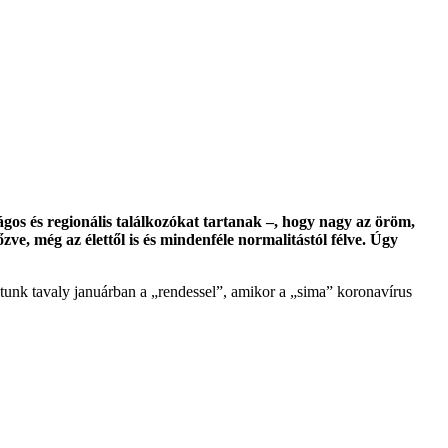
gos és regionális találkozókat tartanak –, hogy nagy az öröm,
e, még az élettől is és mindenféle normalitástól félve. Úgy
tunk tavaly januárban a „rendessel”, amikor a „sima” koronavírus