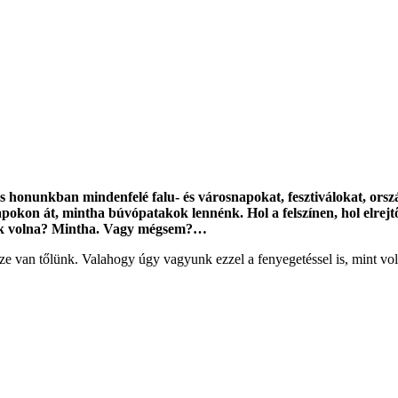
s honunkban mindenfelé falu- és városnapokat, fesztiválokat, orszá
kon át, mintha búvópatakok lennénk. Hol a felszínen, hol elrejtőzv
unk volna? Mintha. Vagy mégsem?…
e van tőlünk. Valahogy úgy vagyunk ezzel a fenyegetéssel is, mint vol