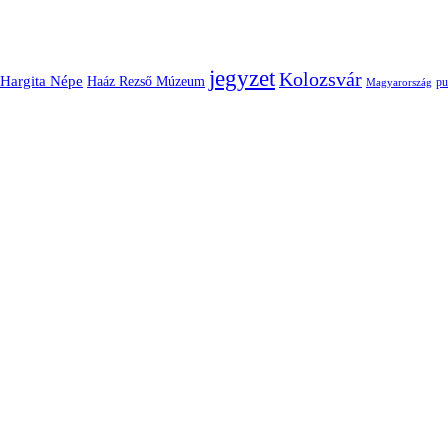
jegyzet
Kolozsvár
Hargita Népe
Haáz Rezső Múzeum
pu
Magyarország