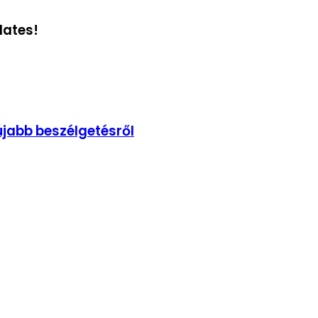
dates!
újabb beszélgetésről