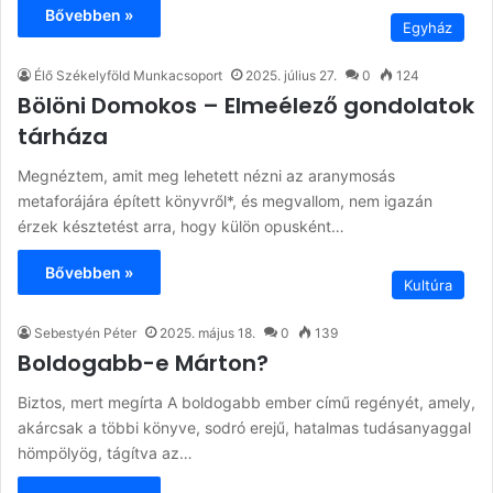
Bővebben »
Egyház
Élő Székelyföld Munkacsoport
2025. július 27.
0
124
Bölöni Domokos – Elmeélező gondolatok
tárháza
Megnéztem, amit meg lehetett nézni az aranymosás
metaforájára épített könyvről*, és megvallom, nem igazán
érzek késztetést arra, hogy külön opusként…
Bővebben »
Kultúra
Sebestyén Péter
2025. május 18.
0
139
Boldogabb-e Márton?
Biztos, mert megírta A boldogabb ember című regényét, amely,
akárcsak a többi könyve, sodró erejű, hatalmas tudásanyaggal
hömpölyög, tágítva az…