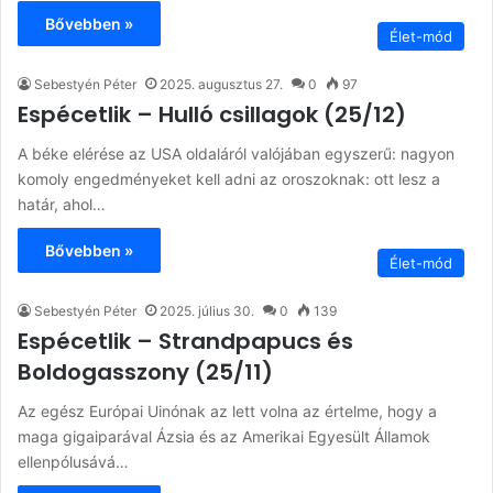
Bővebben »
Élet-mód
Sebestyén Péter
2025. augusztus 27.
0
97
Espécetlik – Hulló csillagok (25/12)
A béke elérése az USA oldaláról valójában egyszerű: nagyon
komoly engedményeket kell adni az oroszoknak: ott lesz a
határ, ahol…
Bővebben »
Élet-mód
Sebestyén Péter
2025. július 30.
0
139
Espécetlik – Strandpapucs és
Boldogasszony (25/11)
Az egész Európai Uinónak az lett volna az értelme, hogy a
maga gigaiparával Ázsia és az Amerikai Egyesült Államok
ellenpólusává…