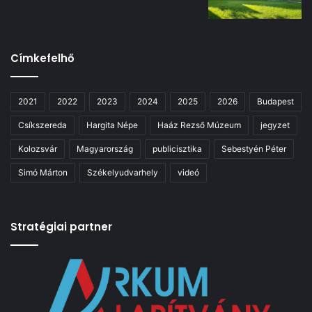
Címkefelhő
2021
2022
2023
2024
2025
2026
Budapest
Csíkszereda
Hargita Népe
Haáz Rezső Múzeum
jegyzet
Kolozsvár
Magyarország
publicisztika
Sebestyén Péter
Simó Márton
Székelyudvarhely
videó
Stratégiai partner