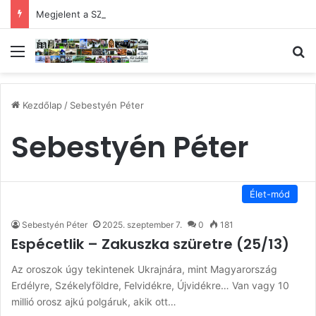
Megjelent a SZÉKELYFÖLD augusztusi száma
Menü
Ke
Kezdőlap
/
Sebestyén Péter
Sebestyén Péter
Élet-mód
Sebestyén Péter
2025. szeptember 7.
0
181
Espécetlik – Zakuszka szüretre (25/13)
Az oroszok úgy tekintenek Ukrajnára, mint Magyarország
Erdélyre, Székelyföldre, Felvidékre, Újvidékre… Van vagy 10
millió orosz ajkú polgáruk, akik ott…