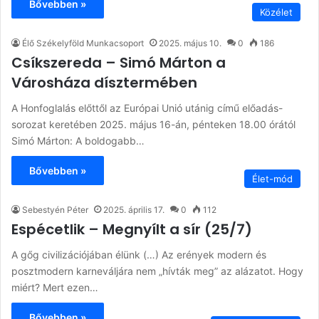
Bővebben »
Közélet
Élő Székelyföld Munkacsoport
2025. május 10.
0
186
Csíkszereda – Simó Márton a
Városháza dísztermében
A Honfoglalás előttől az Európai Unió utánig című előadás-
sorozat keretében 2025. május 16-án, pénteken 18.00 órától
Simó Márton: A boldogabb…
Bővebben »
Élet-mód
Sebestyén Péter
2025. április 17.
0
112
Espécetlik – Megnyílt a sír (25/7)
A gőg civilizációjában élünk (…) Az erények modern és
posztmodern karneváljára nem „hívták meg” az alázatot. Hogy
miért? Mert ezen…
Bővebben »