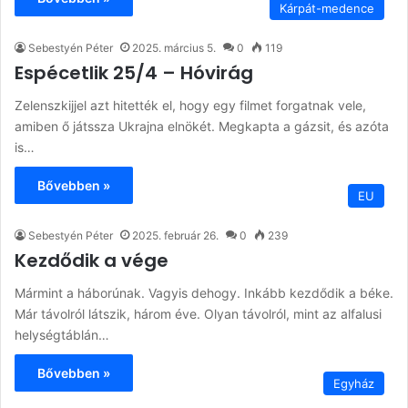
Kárpát-medence
Sebestyén Péter
2025. március 5.
0
119
Espécetlik 25/4 – Hóvirág
Zelenszkijjel azt hitették el, hogy egy filmet forgatnak vele,
amiben ő játssza Ukrajna elnökét. Megkapta a gázsit, és azóta
is…
Bővebben »
EU
Sebestyén Péter
2025. február 26.
0
239
Kezdődik a vége
Mármint a háborúnak. Vagyis dehogy. Inkább kezdődik a béke.
Már távolról látszik, három éve. Olyan távolról, mint az alfalusi
helységtáblán…
Bővebben »
Egyház