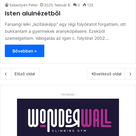
Sebestyén Péter
2025. február 8.
0
125
Isten alulnézetből
Farsangi lelki „lazításképp” egy régi folyóiratot forgattam, ott
bukkantam a gyermekek aranyköpéseire. Ezekből
szemelgettem. Válogatás az Igen c. folyóirat 2002.…
Bővebben »
Előző oldal
Következő oldal
- Hirdetés -