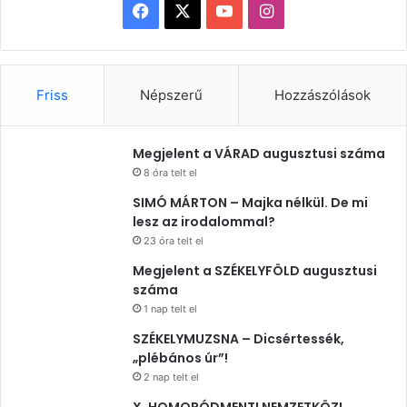
Facebook
X
YouTube
Instagram
Friss
Népszerű
Hozzászólások
Megjelent a VÁRAD augusztusi száma
8 óra telt el
SIMÓ MÁRTON – Majka nélkül. De mi
lesz az irodalommal?
23 óra telt el
Megjelent a SZÉKELYFÖLD augusztusi
száma
1 nap telt el
SZÉKELYMUZSNA – Dicsértessék,
„plébános úr”!
2 nap telt el
X. HOMORÓDMENTI NEMZETKÖZI