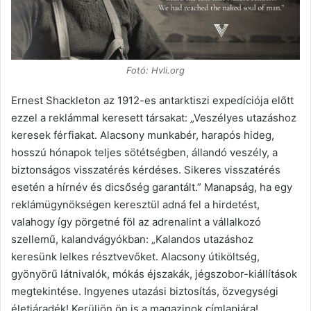
Fotó: Hvli.org
Ernest Shackleton az 1912-es antarktiszi expedíciója előtt
ezzel a reklámmal keresett társakat: „Veszélyes utazáshoz
keresek férfiakat. Alacsony munkabér, harapós hideg,
hosszú hónapok teljes sötétségben, állandó veszély, a
biztonságos visszatérés kérdéses. Sikeres visszatérés
esetén a hírnév és dicsőség garantált.” Manapság, ha egy
reklámügynökségen keresztül adná fel a hirdetést,
valahogy így pörgetné föl az adrenalint a vállalkozó
szellemű, kalandvágyókban: „Kalandos utazáshoz
keresünk lelkes résztvevőket. Alacsony útiköltség,
gyönyörű látnivalók, mókás éjszakák, jégszobor-kiállítások
megtekintése. Ingyenes utazási biztosítás, özvegységi
életjáradék! Kerüljön ön is a magazinok címlapjára!