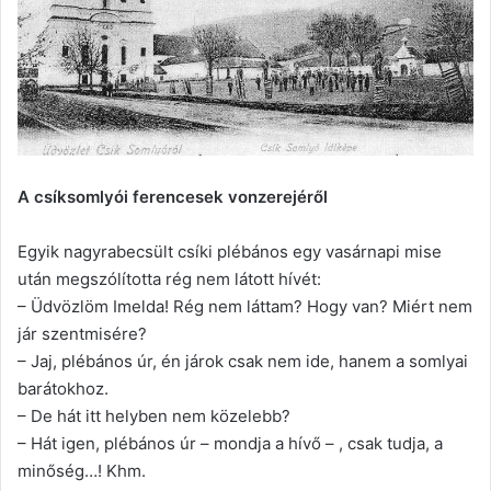
A csíksomlyói ferencesek vonzerejéről
Egyik nagyrabecsült csíki plébános egy vasárnapi mise
után megszólította rég nem látott hívét:
– Üdvözlöm Imelda! Rég nem láttam? Hogy van? Miért nem
jár szentmisére?
– Jaj, plébános úr, én járok csak nem ide, hanem a somlyai
barátokhoz.
– De hát itt helyben nem közelebb?
– Hát igen, plébános úr – mondja a hívő – , csak tudja, a
minőség…! Khm.