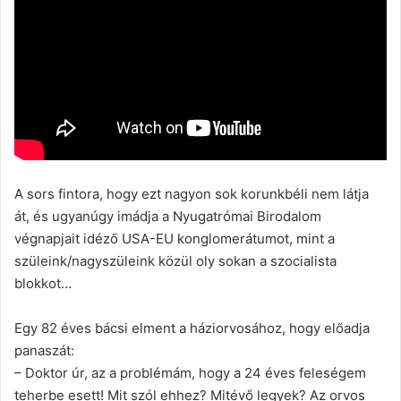
A sors fintora, hogy ezt nagyon sok korunkbéli nem látja
át, és ugyanúgy imádja a Nyugatrómai Birodalom
végnapjait idéző USA-EU konglomerátumot, mint a
szüleink/nagyszüleink közül oly sokan a szocialista
blokkot…
Egy 82 éves bácsi elment a háziorvosához, hogy előadja
panaszát:
– Doktor úr, az a problémám, hogy a 24 éves feleségem
teherbe esett! Mit szól ehhez? Mitévő legyek? Az orvos