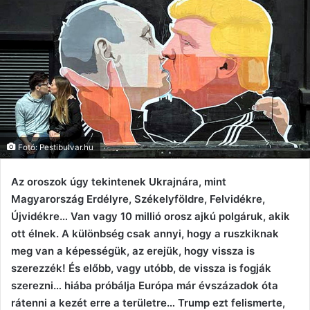
Fotó: Pestibulvar.hu
Az oroszok úgy tekintenek Ukrajnára, mint
Magyarország Erdélyre, Székelyföldre, Felvidékre,
Újvidékre… Van vagy 10 millió orosz ajkú polgáruk, akik
ott élnek. A különbség csak annyi, hogy a ruszkiknak
meg van a képességük, az erejük, hogy vissza is
szerezzék! És előbb, vagy utóbb, de vissza is fogják
szerezni… hiába próbálja Európa már évszázadok óta
rátenni a kezét erre a területre… Trump ezt felismerte,