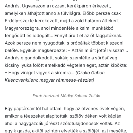
András. Ugyanazon a rozzant kerékpáron érkezett,
amelyiken áthajtott anno a túlvilágra. Előbb persze csak
Erdély-szerte kerekezett, majd a zöld határon áttekert
Magyarországra, ahol mindenféle alkalmi munkákból
tengődött és iddogált… Ennyit árult el az őt faggatóknak.
Azok persze nem nyugodtak, s próbáltak többet kiszedni
belőle. Egyikük megkérdezte: – Aztán miért jöttél vissza?…
András elgondolkodott, sokáig szemlélte a sörösüveg
kicsiny lyuka fölött emelkedő végtelen eget, aztán kibökte:
– Hogy virágot vigyek a síromra…
(Czakó Gábor:
Kilencvenkilenc magyar rémmese-részlet)
Fotó: Horizont Média/ Kohout Zoltán
Egy paptársamtól hallottam, hogy az ötvenes évek végén,
amikor a téeszeket alapították, szőlővidéken volt káplán,
ahol a nagygazdák jórészt szőlőtulajdonosok voltak. Az
egyik gazda, akitől szintén elvették a szőlőjét, azt mesélte,