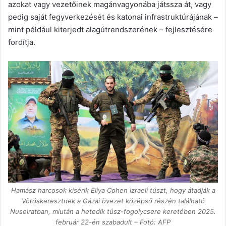
azokat vagy vezetőinek magánvagyonába játssza át, vagy
pedig saját fegyverkezését és katonai infrastruktúrájának –
mint például kiterjedt alagútrendszerének – fejlesztésére
fordítja.
Hamász harcosok kísérik Eliya Cohen izraeli túszt, hogy átadják a
Vöröskeresztnek a Gázai övezet középső részén található
Nuseiratban, miután a hetedik túsz-fogolycsere keretében 2025.
február 22-én szabadult –
Fotó: AFP