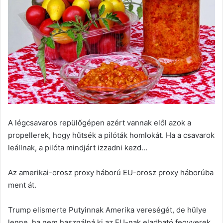
A légcsavaros repülőgépen azért vannak elől azok a
propellerek, hogy hűtsék a pilóták homlokát. Ha a csavarok
leállnak, a pilóta mindjárt izzadni kezd…
Az amerikai-orosz proxy háború EU-orosz proxy háborúba
ment át.
Trump elismerte Putyinnak Amerika vereségét, de hülye
lenne, ha nem használná ki az EU-nak eladható fegyverek