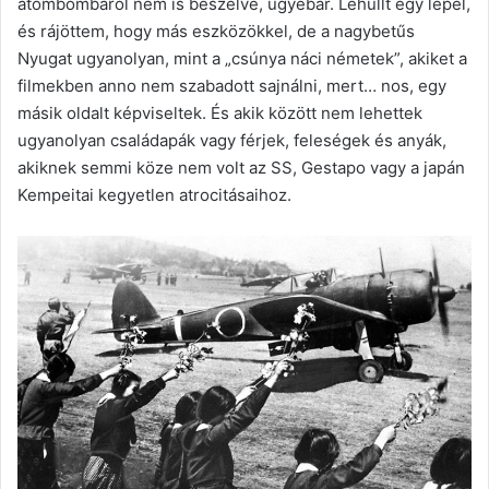
atombombáról nem is beszélve, ugyebár. Lehullt egy lepel,
és rájöttem, hogy más eszközökkel, de a nagybetűs
Nyugat ugyanolyan, mint a „csúnya náci németek”, akiket a
filmekben anno nem szabadott sajnálni, mert… nos, egy
másik oldalt képviseltek. És akik között nem lehettek
ugyanolyan családapák vagy férjek, feleségek és anyák,
akiknek semmi köze nem volt az SS, Gestapo vagy a japán
Kempeitai kegyetlen atrocitásaihoz.