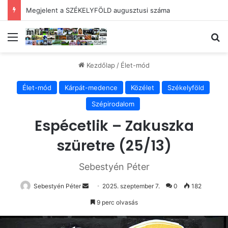
SZÉKELYMUZSNA – Dicsértessék, „plébános úr”!
Menü
Ke
Kezdőlap
/
Élet-mód
Élet-mód
Kárpát-medence
Közélet
Székelyföld
Szépirodalom
Espécetlik – Zakuszka
szüretre (25/13)
Sebestyén Péter
Send
Sebestyén Péter
2025. szeptember 7.
0
182
an
9 perc olvasás
email