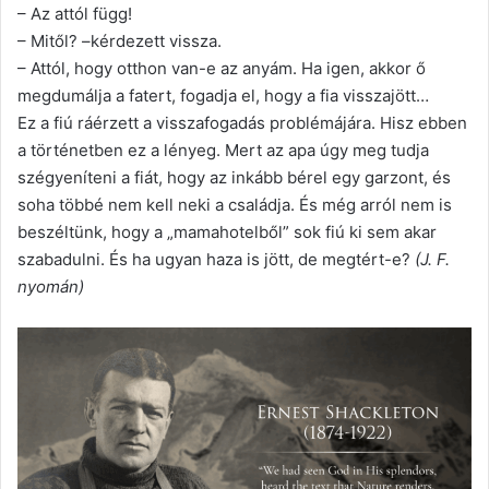
– Az attól függ!
– Mitől? –kérdezett vissza.
– Attól, hogy otthon van-e az anyám. Ha igen, akkor ő
megdumálja a fatert, fogadja el, hogy a fia visszajött…
Ez a fiú ráérzett a visszafogadás problémájára. Hisz ebben
a történetben ez a lényeg. Mert az apa úgy meg tudja
szégyeníteni a fiát, hogy az inkább bérel egy garzont, és
soha többé nem kell neki a családja. És még arról nem is
beszéltünk, hogy a „mamahotelből” sok fiú ki sem akar
szabadulni. És ha ugyan haza is jött, de megtért-e?
(J. F.
nyomán)