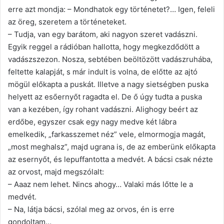
erre azt mondja: – Mondhatok egy történetet?… Igen, feleli
az öreg, szeretem a történeteket.
– Tudja, van egy barátom, aki nagyon szeret vadászni.
Egyik reggel a rádióban hallotta, hogy megkezdődött a
vadászszezon. Nosza, sebtében beöltözött vadászruhába,
feltette kalapját, s már indult is volna, de előtte az ajtó
mögül előkapta a puskát. Illetve a nagy sietségben puska
helyett az esőernyőt ragadta el. De ő úgy tudta a puska
van a kezében, így rohant vadászni. Alighogy beért az
erdőbe, egyszer csak egy nagy medve két lábra
emelkedik, „farkasszemet néz” vele, elmormogja magát,
„most meghalsz”, majd ugrana is, de az emberünk előkapta
az esernyőt, és lepuffantotta a medvét. A bácsi csak nézte
az orvost, majd megszólalt:
– Aaaz nem lehet. Nincs ahogy… Valaki más lőtte le a
medvét.
– Na, látja bácsi, szólal meg az orvos, én is erre
gondoltam…