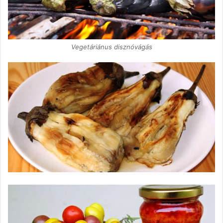
Vegetáriánus disznóvágás