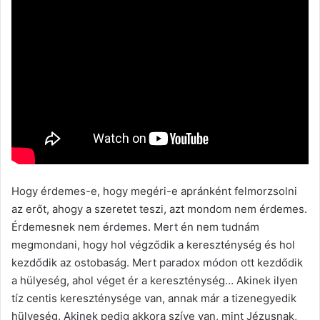
Hogy érdemes-e, hogy megéri-e apránként felmorzsolni
az erőt, ahogy a szeretet teszi, azt mondom nem érdemes.
Érdemesnek nem érdemes. Mert én nem tudnám
megmondani, hogy hol végződik a kereszténység és hol
kezdődik az ostobaság. Mert paradox módon ott kezdődik
a hülyeség, ahol véget ér a kereszténység… Akinek ilyen
tíz centis kereszténysége van, annak már a tizenegyedik
hülyeség. Akinek pedig akkora szíve van, mint Jézusnak,