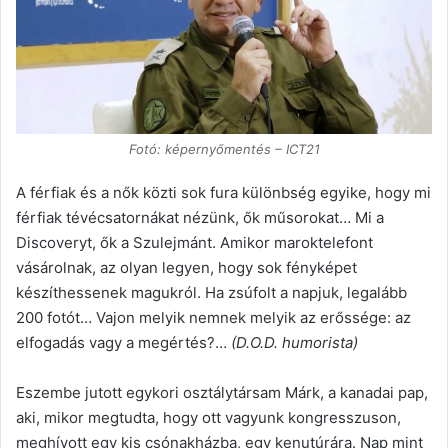
Fotó: képernyőmentés – ICT21
A férfiak és a nők közti sok fura különbség egyike, hogy mi
férfiak tévécsatornákat nézünk, ők műsorokat… Mi a
Discoveryt, ők a Szulejmánt. Amikor maroktelefont
vásárolnak, az olyan legyen, hogy sok fényképet
készíthessenek magukról. Ha zsúfolt a napjuk, legalább
200 fotót… Vajon melyik nemnek melyik az erőssége: az
elfogadás vagy a megértés?…
(D.O.D. humorista)
Eszembe jutott egykori osztálytársam Márk, a kanadai pap,
aki, mikor megtudta, hogy ott vagyunk kongresszuson,
meghívott egy kis csónakházba, egy kenutúrára. Nap mint