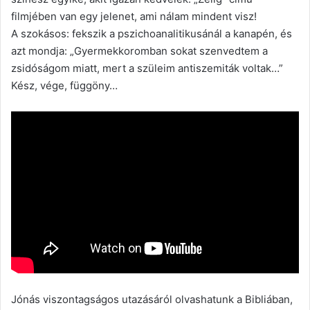
filmjében van egy jelenet, ami nálam mindent visz!
A szokásos: fekszik a pszichoanalitikusánál a kanapén, és
azt mondja: „Gyermekkoromban sokat szenvedtem a
zsidóságom miatt, mert a szüleim antiszemiták voltak…”
Kész, vége, függöny…
Jónás viszontagságos utazásáról olvashatunk a Bibliában,