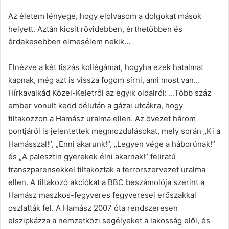
Az életem lényege, hogy elolvasom a dolgokat mások
helyett. Aztán kicsit rövidebben, érthetőbben és
érdekesebben elmesélem nekik…
Elnézve a két tiszás kollégámat, hogyha ezek hatalmat
kapnak, még azt is vissza fogom sírni, ami most van…
Hírkavalkád Közel-Keletről az egyik oldalról: …Több száz
ember vonult kedd délután a gázai utcákra, hogy
tiltakozzon a Hamász uralma ellen. Az övezet három
pontjáról is jelentettek megmozdulásokat, mely során „Ki a
Hamásszal!”, „Enni akarunk!”, „Legyen vége a háborúnak!”
és „A palesztin gyerekek élni akarnak!” feliratú
transzparensekkel tiltakoztak a terrorszervezet uralma
ellen. A tiltakozó akciókat a BBC beszámolója szerint a
Hamász maszkos-fegyveres fegyveresei erőszakkal
oszlatták fel. A Hamász 2007 óta rendszeresen
elszipkázza a nemzetközi segélyeket a lakosság elől, és