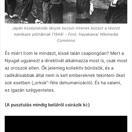
Japán középiskolás lányok búcsút intenek búcsút a távozó
kamikaze pilótáknak (1944) – Fotó: Hayakawa/ Wikimedia
Commons
És miért írom le mindezt, kissé talán csapongóan? Mert a
Nyugat ugyanezt a direktívát alkalmazza most is, csak most
az oroszok ellen. Ők jelenleg kollektív bűnösök, és a
radikálisabbak által nem is kell embereknek tekinteni őket
sok esetben („orkok”-féle dehumanizáció). És ha valami,
ez igazán szégyenletes.
(A pusztulás mindig belülről csirázik ki:)