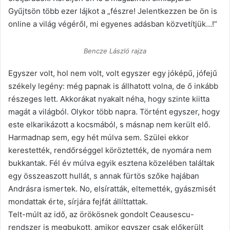
Gyűjtsön több ezer lájkot a „fészre! Jelentkezzen be ön is
online a világ végéről, mi egyenes adásban közvetítjük…!”
Bencze László rajza
Egyszer volt, hol nem volt, volt egyszer egy jóképű, jófejű
székely legény: még papnak is állhatott volna, de ő inkább
részeges lett. Akkorákat nyakalt néha, hogy szinte kiitta
magát a világból. Olykor több napra. Történt egyszer, hogy
este elkarikázott a kocsmából, s másnap nem került elő.
Harmadnap sem, egy hét múlva sem. Szülei ekkor
kerestették, rendőrséggel köröztették, de nyomára nem
bukkantak. Fél év múlva egyik esztena közelében találtak
egy összeaszott hullát, s annak fürtös szőke hajában
Andrásra ismertek. No, elsíratták, eltemették, gyászmisét
mondattak érte, sírjára fejfát állíttattak.
Telt-múlt az idő, az örökösnek gondolt Ceausescu-
rendszer is megbukott, amikor egyszer csak előkerült