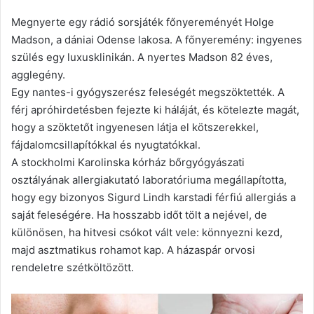
Megnyerte egy rádió sorsjáték főnyereményét Holge
Madson, a dániai Odense lakosa. A főnyeremény: ingyenes
szülés egy luxusklinikán. A nyertes Madson 82 éves,
agglegény.
Egy nantes-i gyógyszerész feleségét megszöktették. A
férj apróhirdetésben fejezte ki háláját, és kötelezte magát,
hogy a szöktetőt ingyenesen látja el kötszerekkel,
fájdalomcsillapítókkal és nyugtatókkal.
A stockholmi Karolinska kórház bőrgyógyászati
osztályának allergiakutató laboratóriuma megállapította,
hogy egy bizonyos Sigurd Lindh karstadi férfiú allergiás a
saját feleségére. Ha hosszabb időt tölt a nejével, de
különösen, ha hitvesi csókot vált vele: könnyezni kezd,
majd asztmatikus rohamot kap. A házaspár orvosi
rendeletre szétköltözött.