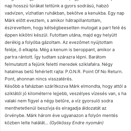
nap hosszú túrákat tettünk a gyors sodrású, habzó
vadvízen, vízhatlan ruhákban, bekötve a kenukba. Egy nap
Márk előtt eveztem, s amikor hátrapillantottam,
észrevettem, hogy kétségbeesetten mutogat a part felé és
éppen kikötni készül. Futottam utána, majd egy helyütt
derékig a folyóba gázoltam. Az evezőmet nyújtottam
feléje, ő elkapta. Még a kenum is beroppant, amikor a
partra rántott. Így tudtam szárazra lépni. Barátom
felmutatott a fejünk feletti meredek sziklafalra. Négy
hatalmas betű fehérlett rajta: P.O.N.R. Point Of No Return.
Pont, ahonnan nincs visszatérés.
Később a faházban szárítkozva Márk elmondta, hogy attól a
sziklától jó kilométerre lejjebb, veszélyes vízesés van, s ha
valaki nem figyel a négy betűre, a víz gyorsuló sodra
menthetetlenül beszívja és elragadja áldozatát az
örvénybe. Márk három éve ugyanazon a folyón mentés
közben lelte halálát…
(Gyökössy Endre nyomán)