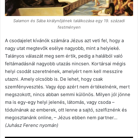
Salamon és Sába királynőjének találkozása egy 19. századi
festményen
A csodajelet kívánók számára Jézus azt veti fel, hogy a
nagy utat megtevők esélye nagyobb, mint a helyieké.
Talányos válaszát meg sem értik, pedig a halálból való
feltámadásnál nagyobb utazás nincsen. Kortársai mégis
helyi csodát szeretnének, amelyért nem kell messzire
utazni. Amely olcsóbb is. De lehet, hogy csak
szemfényvesztés. Vagy épp azért nem értékelnénk, mert
megszokott, nincs abban semmi különös. Milyen jól jönne
ma is egy-egy helyi jelenés, látomás, vagy csoda –
tódulnának az emberek, ott lenne a sajtó, szelfiznénk és
megosztanánk online, – Jézus ebben nem partner…
(Juhász Ferenc nyomán)