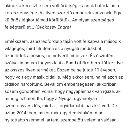
akinek a keresztje sem volt őrültség – annak határtalan a
kereszténysége. Az ilyen szerető emberek vonzanak. Egy
különös légkör támad körülöttük. Amolyan szentséges
felségterület…
(Gyökössy Endre)
Emlékszem, az ezredforduló táján volt felkapva a második
világégés, mint filmtéma és a nyugati médiákból
özönlöttek a hősies, németverő mítoszok. És őszintén
szólva, imádtam fogyasztani a Band of Brothers-től kezdve
az összes ilyen terméket. Eszembe se jutott 10 évesen,
hogy volt egy másik oldal is. Még akkor sem, ha mi azon az
oldalon harcoltunk. Bevallom emberségesen, akkoriban
sosem gondoltam volna, hogy nagyapámnak van igaza, aki
mindig azt mondta, hogy a Nyugat ugyanolyan
szemfényvesztés, mint a „Legvidámabb barakk” volt. De
aztán 2014-ben, mikor már egyetemistaként már
nyitottabb szemmel jártam, szembejött velem a valóság.