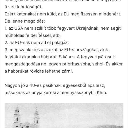
üzleti lehetőségét.
Ezért katonákat nem küld, az EU meg fizessen mindenért.
De lenne megoldás:
1. az USA nem szállít több fegyvert Ukrajnának, nem segíti
műholdas felderítéssel, stb.
2. az EU-nak nem ad el palagázt
3. megszankciózza azokat az EU-s országokat, akik
folytatni akarják a háborút. S káncs. A fegyvergyárosok
meggazdagodása ne legyen prioritás soha, sehol! És akkor
a háborúkat rövidre lehetne zárni.
Nagyon jó a 40-es pasiknak: egyesekből apa lesz,
másoknak az anyja keresi a mennyasszonyt… Khm.