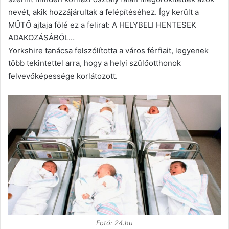
nevét, akik hozzájárultak a felépítéséhez. Így került a
MŰTŐ ajtaja fölé ez a felirat: A HELYBELI HENTESEK
ADAKOZÁSÁBÓL…
Yorkshire tanácsa felszólította a város férfiait, legyenek
több tekintettel arra, hogy a helyi szülőotthonok
felvevőképessége korlátozott.
Fotó: 24.hu