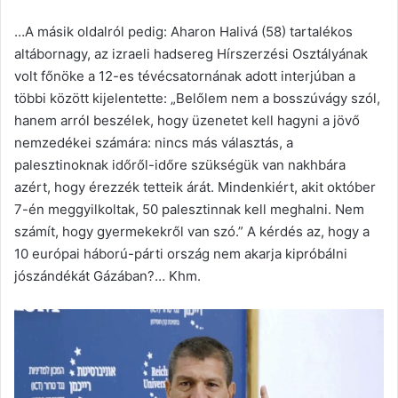
…A másik oldalról pedig: Aharon Halivá (58) tartalékos
altábornagy, az izraeli hadsereg Hírszerzési Osztályának
volt főnöke a 12-es tévécsatornának adott interjúban a
többi között kijelentette: „Belőlem nem a bosszúvágy szól,
hanem arról beszélek, hogy üzenetet kell hagyni a jövő
nemzedékei számára: nincs más választás, a
palesztinoknak időről-időre szükségük van nakhbára
azért, hogy érezzék tetteik árát. Mindenkiért, akit október
7-én meggyilkoltak, 50 palesztinnak kell meghalni. Nem
számít, hogy gyermekekről van szó.” A kérdés az, hogy a
10 európai háború-párti ország nem akarja kipróbálni
jószándékát Gázában?… Khm.