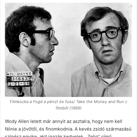
Filmkocka a Fogd a pénzt és fuss/ Take the Money and Run c
filmből (1969)
Wody Allen letett már annyit az asztalra, hogy nem kell
félnie a jövőtől, és finomkodnia. A kevés zsidó származású
színész egyike, akit igazán kedvelek. „Zelig” című