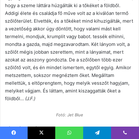
hogy a szeme láttára húzgálták ki a tőkéket a földből.
Addigi élete és családja fő műve volt az a kiválóan termő
szőlőterület. Elvették, és a tőkéket mind kihuzigálták, mert
a vezetőség akkor úgy döntött, hogy valami mást kell
termelni, mondjuk, krumplit vagy babot. tessék elhinni,
mondta a gazda, majd megzavarodtam. Két lányom volt, a
szőlőt mégis jobban szerettem, mint a lányaimat, mert
azokat az asszony gondozta. De a szőlőben több ezer
szőlőtő volt, és én mindet ismertem, egytől egyig. Amikor
metszettem, sokszor megnéztem őket. Megálltam
mellettük, s eltöprengtem, hogy melyik vesszőt hagyjam,
melyiket vágjam. És láttam, amint kiszaggatták őket a
földből…
(J.F.)
Fotó: Jet Blue
Két skót beszélget:
– Képzeld, a nagybátyám most repült haza Kaliforniából
Facebook
X
WhatsApp
Telegram
Viber