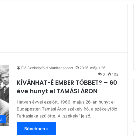
Élő Székelyföld Munkacsoport
2026. május 26.
0
102
KÍVÁNHAT-É EMBER TÖBBET? – 60
éve hunyt el TAMÁSI ÁRON
Hatvan évvel ezelőtt, 1966. május 26-án hunyt el
Budapesten Tamási Áron székely író, a székelyföldi
Farkaslaka szülötte. A „székely” jelző…
st
Bővebben »