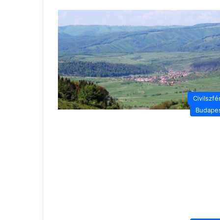
Civilszfé
Budape