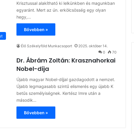
Krisztussal alakítható ki lelkünkben és magunkban
egyaránt. Mert az ún. erkölcsösség egy olyan
hegy,…
Bővebben »
st
Élő Székelyföld Munkacsoport
2025. október 14.
0
70
Dr. Ábrám Zoltán: Krasznahorkai
Nobel-díja
Újabb magyar Nobel-díjjal gazdagodott a nemzet.
Újabb legmagasabb szintű elismerés egy újabb K
betűs személyiségnek. Kertész Imre után a
második…
Bővebben »