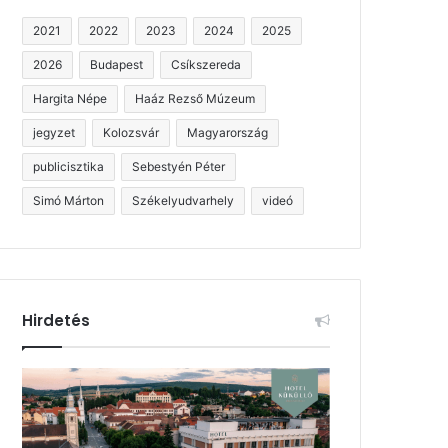
2021
2022
2023
2024
2025
2026
Budapest
Csíkszereda
Hargita Népe
Haáz Rezső Múzeum
jegyzet
Kolozsvár
Magyarország
publicisztika
Sebestyén Péter
Simó Márton
Székelyudvarhely
videó
Hirdetés