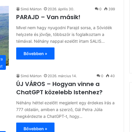
Simó Márton
2026. április 30.
0
399
PARAJD – Van másik!
Mivel nem hagy nyugodni Parajd sorsa, a Sóvidék
helyzete és jövője, többször is foglalkoztam a
témával. Néhány nappal ezelőtt írtam SALIS…
Bővebben »
ra
st
Simó Márton
2026. március 14.
0
40
ÚJ VÁROS – Hogyan vinne a
ChatGPT közelebb Istenhez?
Néhány héttel ezelőtt megjelent egy érdekes írás a
777 oldalán, amiben a szerző, Gál Petra Júlia
megkérdezte a ChatGPT-t, hogy…
Bővebben »