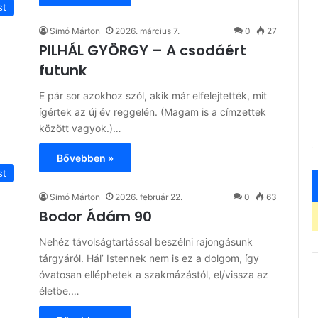
st
Simó Márton
2026. március 7.
0
27
PILHÁL GYÖRGY – A csodáért
futunk
E pár sor azokhoz szól, akik már elfelejtették, mit
ígértek az új év reggelén. (Magam is a címzettek
között vagyok.)…
Bővebben »
st
Simó Márton
2026. február 22.
0
63
Bodor Ádám 90
Nehéz távolságtartással beszélni rajongásunk
tárgyáról. Hál’ Istennek nem is ez a dolgom, így
óvatosan elléphetek a szakmázástól, el/vissza az
életbe.…