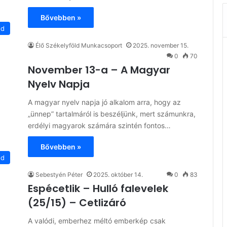
Bővebben »
ód
Élő Székelyföld Munkacsoport
2025. november 15.
0
70
November 13-a – A Magyar
Nyelv Napja
A magyar nyelv napja jó al­­ka­lom arra, hogy az
„ünnep” tartalmáról is beszéljünk, mert szá­munkra,
erdélyi magyarok számára szin­tén fontos…
Bővebben »
ód
Sebestyén Péter
2025. október 14.
0
83
Espécetlik – Hulló falevelek
(25/15) – Cetlizáró
A valódi, emberhez méltó emberkép csak