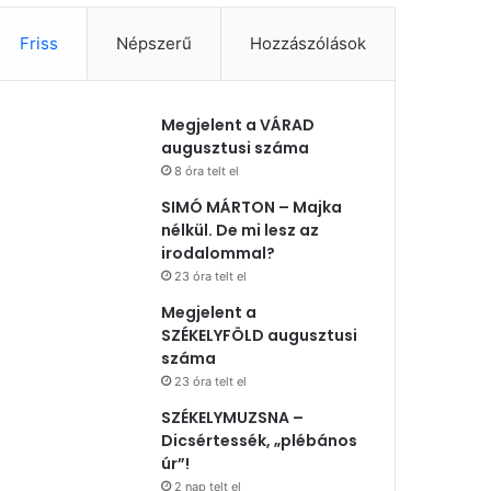
Friss
Népszerű
Hozzászólások
Megjelent a VÁRAD
augusztusi száma
8 óra telt el
SIMÓ MÁRTON – Majka
nélkül. De mi lesz az
irodalommal?
23 óra telt el
Megjelent a
SZÉKELYFÖLD augusztusi
száma
23 óra telt el
SZÉKELYMUZSNA –
Dicsértessék, „plébános
úr”!
2 nap telt el