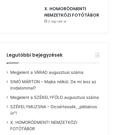
X. HOMORÓDMENTI
NEMZETKÖZI FOTÓTÁBOR
2 nap telt el
Legutóbbi bejegyzések
Megjelent a VÁRAD augusztusi száma
SIMÓ MÁRTON – Majka nélkül. De mi lesz az
irodalommal?
Megjelent a SZÉKELYFÖLD augusztusi száma
SZÉKELYMUZSNA – Dicsértessék, „plébános
úr”!
X. HOMORÓDMENTI NEMZETKÖZI
FOTÓTÁBOR