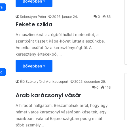
Bővebben »
ra
Sebestyén Péter
2026. január 24.
0
86
Fekete szikla
A muszlimoknál az égből hullott meteoritot, a
szentként tisztelt Kába-követ juttatja eszünkbe.
Amerika csúfot űz a kereszténységből. A
keresztény értékekből,…
Bővebben »
ód
Élő Székelyföld Munkacsoport
2025. december 29.
0
116
Arab karácsonyi vásár
A híradót hallgatom. Beszámolnak arról, hogy egy
német város karácsonyi vásárában késeltek, egy
másikban, valahol Bajorországban pedig minél
több személy…