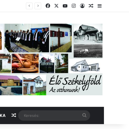
Facebook
X
YouTube
Instagram
Belépés
Véletlen cikk
Oldalsáv
Véletlen cikk
Keresés:
IKA