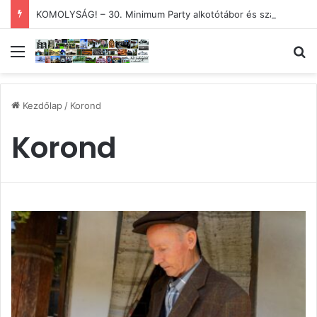
KOMOLYSÁG! – 30. Minimum Party alkotótábor és szakmai fórum
Menü
Ke
Kezdőlap
/
Korond
Korond