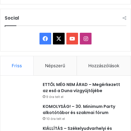
Social
Facebook
X
YouTube
Instagram
Friss
Népszerű
Hozzászólások
ETTŐL MÉG NEM ÁRAD – Megérkezett
az eső a Duna vízgyűjtőjébe
9 óra telt el
KOMOLYSÁG! – 30. Minimum Party
alkotótábor és szakmai fórum
10 óra telt el
KIÁLLÍTÁS – Székelyudvarhelyi és