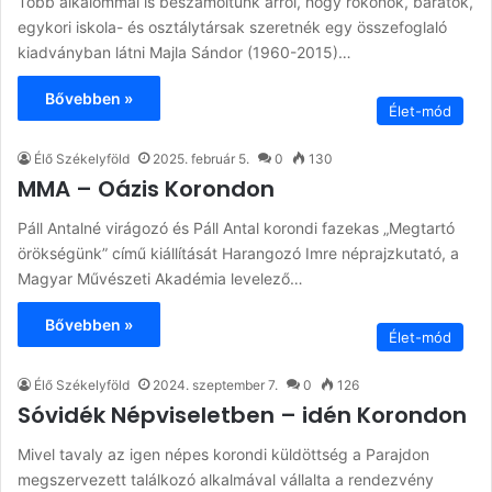
Több alkalommal is beszámoltunk arról, hogy rokonok, barátok,
egykori iskola- és osztálytársak szeretnék egy összefoglaló
kiadványban látni Majla Sándor (1960-2015)…
Bővebben »
Élet-mód
Élő Székelyföld
2025. február 5.
0
130
MMA – Oázis Korondon
Páll Antalné virágozó és Páll Antal korondi fazekas „Megtartó
örökségünk” című kiállítását Harangozó Imre néprajzkutató, a
Magyar Művészeti Akadémia levelező…
Bővebben »
Élet-mód
Élő Székelyföld
2024. szeptember 7.
0
126
Sóvidék Népviseletben – idén Korondon
Mivel tavaly az igen népes korondi küldöttség a Parajdon
megszervezett találkozó alkalmával vállalta a rendezvény