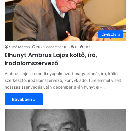
Civilszféra
Simó Márton
2025. december 10.
0
187
Elhunyt Ambrus Lajos költő, író,
irodalomszervező
Ambrus Lajos korondi nyugalmazott magyartanár, író, költő,
szerkesztő, irodalomszervező, könyvkiadó, türelemmel viselt
hosszas szenvedés után december 8-án hunyt el –…
Bővebben »