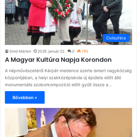
Civilszféra
Simó Márton
2026. január 22.
0
785
A Magyar Kultúra Napja Korondon
A népművészetéről Kárpát-medence szerte ismert nagyközség
központjában, a helyi szakközépiskola új épülete előtt álló
monumentális szoborkompozíció előtt gyűlt össze a…
Bővebben »