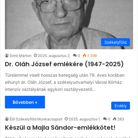
Székelyföld
Simó Márton
2025. augusztus 2.
0
1 398
Dr. Oláh József emlékére (1947-2025)
Türelemmel viselt hosszas betegség után 79. éves korában
elhunyt dr. Oláh József, a székelyudvarhelyi Városi Kórház
intenzív osztályának egykori osztályvezető…
Bővebben »
Erdély
Élő Székelyföld Munkacsoport
2025. augusztus 1.
0
283
Készül a Majla Sándor-emlékkötet!