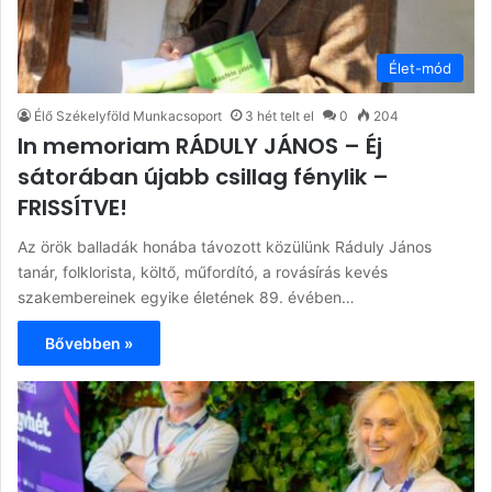
Élet-mód
Élő Székelyföld Munkacsoport
3 hét telt el
0
204
In memoriam RÁDULY JÁNOS – Éj
sátorában újabb csillag fénylik –
FRISSÍTVE!
Az örök balladák honába távozott közülünk Ráduly János
tanár, folklorista, költő, műfordító, a rovásírás kevés
szakembereinek egyike életének 89. évében…
Bővebben »