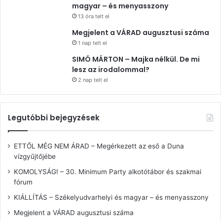
magyar – és menyasszony
13 óra telt el
Megjelent a VÁRAD augusztusi száma
1 nap telt el
SIMÓ MÁRTON – Majka nélkül. De mi
lesz az irodalommal?
2 nap telt el
Legutóbbi bejegyzések
ETTŐL MÉG NEM ÁRAD – Megérkezett az eső a Duna
vízgyűjtőjébe
KOMOLYSÁG! – 30. Minimum Party alkotótábor és szakmai
fórum
KIÁLLÍTÁS – Székelyudvarhelyi és magyar – és menyasszony
Megjelent a VÁRAD augusztusi száma