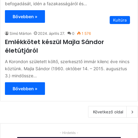
befogadását, idén a fazakasságáról és…
Bővebben »
Kultúra
Simó Márton
2024. április 27.
0
1 576
Emlékkötet készül Majla Sándor
életútjáról
A Korondon született költő, szerkesztő immár kilenc éve nincs
köztünk. Majla Sándor (1960. október 14. – 2015. augusztus
3.) mindössze…
Bővebben »
Következő oldal
- Hirdetés -