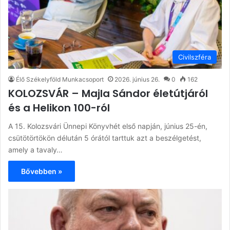
Civilszféra
Élő Székelyföld Munkacsoport
2026. június 26.
0
162
KOLOZSVÁR – Majla Sándor életútjáról
és a Helikon 100-ról
A 15. Kolozsvári Ünnepi Könyvhét első napján, június 25-én,
csütötörtökön délután 5 órától tarttuk azt a beszélgetést,
amely a tavaly…
Bővebben »