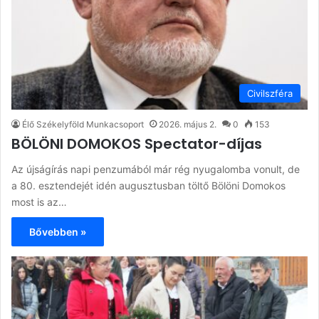
Civilszféra
Élő Székelyföld Munkacsoport
2026. május 2.
0
153
BÖLÖNI DOMOKOS Spectator-díjas
Az újságírás napi penzumából már rég nyugalomba vonult, de
a 80. esztendejét idén augusztusban töltő Bölöni Domokos
most is az…
Bővebben »