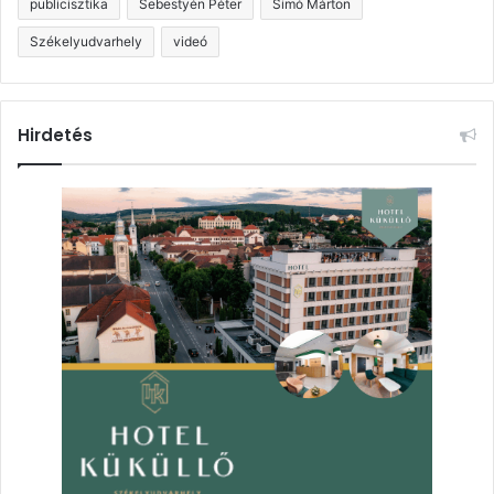
publicisztika
Sebestyén Péter
Simó Márton
Székelyudvarhely
videó
Hirdetés