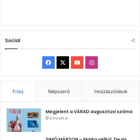
Social
Facebook
X
YouTube
Instagram
Friss
Népszerű
Hozzászólások
Megjelent a VÁRAD augusztusi száma
3 óra telt el
SIMÓ MÁRTON – Majka nélkül. De mi