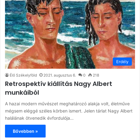
Erdély
Élő Székelyföld
2021. augusztus 6.
0
218
Retrospektív kiállítás Nagy Albert
munkáiból
A hazai modern művészet meghatározó alakja volt, életműve
mégsem eléggé széles körben ismert. Jelen tárlat Nagy Albert
halálának ötvenedik évfordulója…
Bővebben »