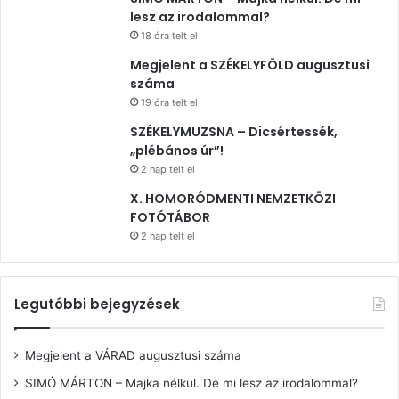
lesz az irodalommal?
18 óra telt el
Megjelent a SZÉKELYFÖLD augusztusi
száma
19 óra telt el
SZÉKELYMUZSNA – Dicsértessék,
„plébános úr”!
2 nap telt el
X. HOMORÓDMENTI NEMZETKÖZI
FOTÓTÁBOR
2 nap telt el
Legutóbbi bejegyzések
Megjelent a VÁRAD augusztusi száma
SIMÓ MÁRTON – Majka nélkül. De mi lesz az irodalommal?