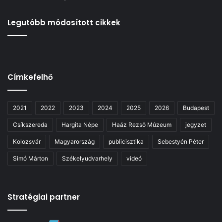
Legutóbb módosított cikkek
Címkefelhő
2021
2022
2023
2024
2025
2026
Budapest
Csíkszereda
Hargita Népe
Haáz Rezső Múzeum
jegyzet
Kolozsvár
Magyarország
publicisztika
Sebestyén Péter
Simó Márton
Székelyudvarhely
videó
Stratégiai partner