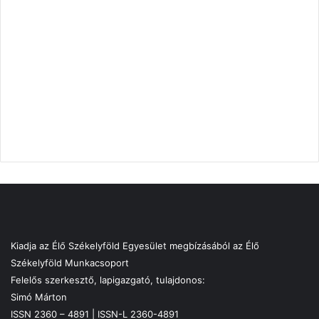
Kiadja az Élő Székelyföld Egyesület megbízásából az Élő
Székelyföld Munkacsoport
Felelős szerkesztő, lapigazgató, tulajdonos:
Simó Márton
ISSN 2360 – 4891 | ISSN-L 2360-4891