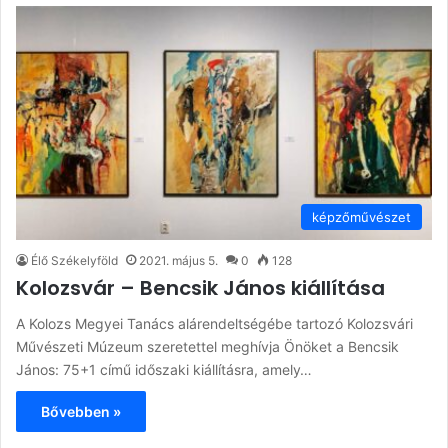
képzőművészet
Élő Székelyföld
2021. május 5.
0
128
Kolozsvár – Bencsik János kiállítása
A Kolozs Megyei Tanács alárendeltségébe tartozó Kolozsvári
Művészeti Múzeum szeretettel meghívja Önöket a Bencsik
János: 75+1 című időszaki kiállításra, amely…
Bővebben »