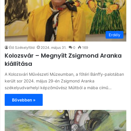
Erdély
Élő Székelyföld
2024. május 31.
0
169
Kolozsvár – Megnyílt Zsigmond Aranka
kiállítása
A Kolozsvári Művészeti Múzeumban, a főtéri Bánffy-palotában
került sor 2024. május 29-én Zsigmond Aranka
székelyudvarhelyi képzőművész Múltból a mába című…
Bővebben »