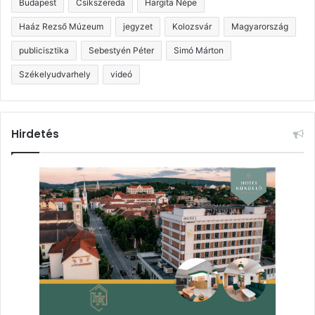
Budapest
Csíkszereda
Hargita Népe
Haáz Rezső Múzeum
jegyzet
Kolozsvár
Magyarország
publicisztika
Sebestyén Péter
Simó Márton
Székelyudvarhely
videó
Hirdetés