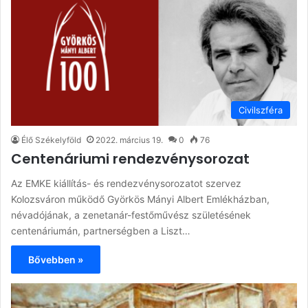
Civilszféra
Élő Székelyföld
2022. március 19.
0
76
Centenáriumi rendezvénysorozat
Az EMKE kiállítás- és rendezvénysorozatot szervez
Kolozsváron működő Györkös Mányi Albert Emlékházban,
névadójának, a zenetanár-festőművész születésének
centenáriumán, partnerségben a Liszt…
Bővebben »