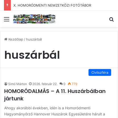
X. HOMORÓDMENTI NEMZETKÖZI FOTÓTÁBOR
Menü
Ke
Kezdőlap
/
huszárbál
huszárbál
Civilszféra
Simó Márton
2026. február 22.
0
779
HOMORÓDALMÁS – A 11. Huszárbálban
jártunk
Ahogy akorábbi években, idén is a Homoródmenti
Hagyományőrző Hannover Huszárok Egyesületére hárult a