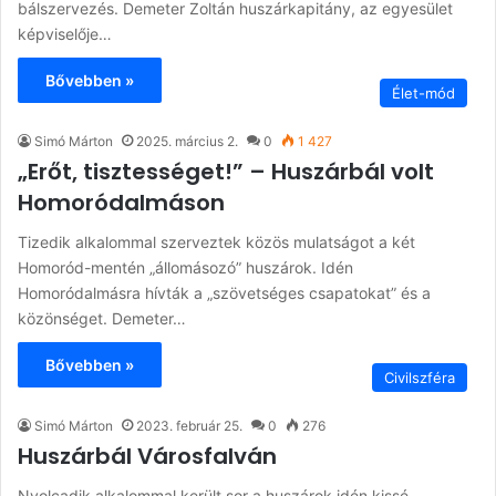
bálszervezés. Demeter Zoltán huszárkapitány, az egyesület
képviselője…
Bővebben »
Élet-mód
Simó Márton
2025. március 2.
0
1 427
„Erőt, tisztességet!” – Huszárbál volt
Homoródalmáson
Tizedik alkalommal szerveztek közös mulatságot a két
Homoród-mentén „állomásozó” huszárok. Idén
Homoródalmásra hívták a „szövetséges csapatokat” és a
közönséget. Demeter…
Bővebben »
Civilszféra
Simó Márton
2023. február 25.
0
276
Huszárbál Városfalván
Nyolcadik alkalommal került sor a huszárok idén kissé