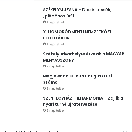
SZÉKELYMUZSNA – Dicsértessék,
„plébános úr”!
1 nap telt el
X. HOMORÓDMENTI NEMZETKÖZI
FOTÓTÁBOR
1 nap telt el
Székelyudvarhelyre érkezik a MAGYAR
MENYASSZONY
2 nap telt el
Megjelent a KORUNK augusztusi
száma
2 nap telt el
SZENTEGYHÁZI FILHARMÓNIA – Zajlik a
nyári turné újratervezése
3 nap telt el