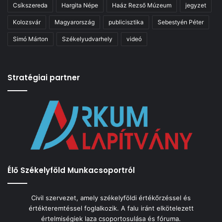
Csíkszereda
Hargita Népe
Haáz Rezső Múzeum
jegyzet
Kolozsvár
Magyarország
publicisztika
Sebestyén Péter
Simó Márton
Székelyudvarhely
videó
Stratégiai partner
Élő Székelyföld Munkacsoportról
Civil szervezet, amely székelyföldi értékőrzéssel és
értékteremtéssel foglalkozik. A falu iránt elkötelezett
értelmiségiek laza csoportosulása és fóruma.