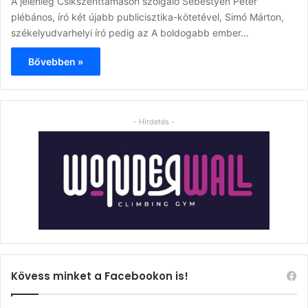
A jelenleg Csíkszenttamáson szolgáló Sebestyén Péter
plébános, író két újabb publicisztika-kötetével, Simó Márton,
székelyudvarhelyi író pedig az A boldogabb ember…
Bővebben »
- Hirdetés -
Kövess minket a Facebookon is!