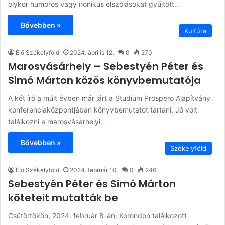
olykor humoros vagy ironikus elszólásokat gyűjtött…
Bővebben »
Kultúra
Élő Székelyföld
2024. április 12.
0
270
Marosvásárhely – Sebestyén Péter és
Simó Márton közös könyvbemutatója
A két író a múlt évben már járt a Studium Prospero Alapítvány
konferenciaközpontjában könyvbemutatót tartani. Jó volt
találkozni a marosvásárhelyi…
Bővebben »
Székelyföld
Élő Székelyföld
2024. február 10.
0
246
Sebestyén Péter és Simó Márton
köteteit mutatták be
Csütörtökön, 2024. február 8-án, Korondon találkozott