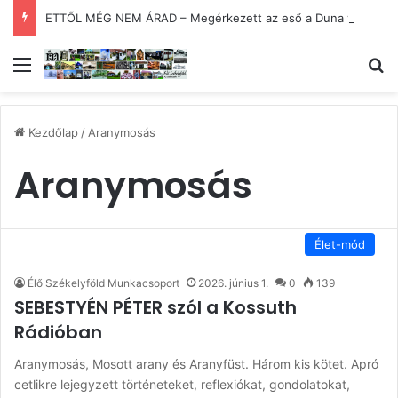
ETTŐL MÉG NEM ÁRAD – Megérkezett az eső a Duna vízgyűjtőjébe
Menü
Ke
Kezdőlap
/
Aranymosás
Aranymosás
Élet-mód
Élő Székelyföld Munkacsoport
2026. június 1.
0
139
SEBESTYÉN PÉTER szól a Kossuth
Rádióban
Aranymosás, Mosott arany és Aranyfüst. Három kis kötet. Apró
cetlikre lejegyzett történeteket, reflexiókat, gondolatokat,