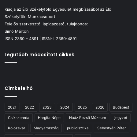
Kiadja az Élő Székelyföld Egyesület megbízásából az Élő
Székelyföld Munkacsoport
Felelős szerkesztő, lapigazgató, tulajdonos:
Simó Márton
ISSN 2360 – 4891 | ISSN-L 2360-4891
Legutóbb módosított cikkek
Címkefelhő
2021
2022
2023
2024
2025
2026
Budapest
Csíkszereda
Hargita Népe
Haáz Rezső Múzeum
jegyzet
Kolozsvár
Magyarország
publicisztika
Sebestyén Péter