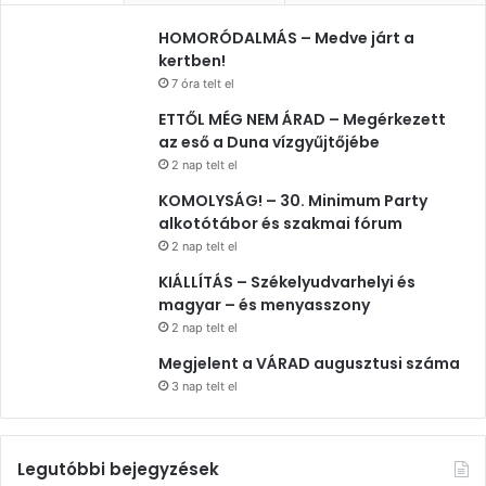
HOMORÓDALMÁS – Medve járt a
kertben!
7 óra telt el
ETTŐL MÉG NEM ÁRAD – Megérkezett
az eső a Duna vízgyűjtőjébe
2 nap telt el
KOMOLYSÁG! – 30. Minimum Party
alkotótábor és szakmai fórum
2 nap telt el
KIÁLLÍTÁS – Székelyudvarhelyi és
magyar – és menyasszony
2 nap telt el
Megjelent a VÁRAD augusztusi száma
3 nap telt el
Legutóbbi bejegyzések