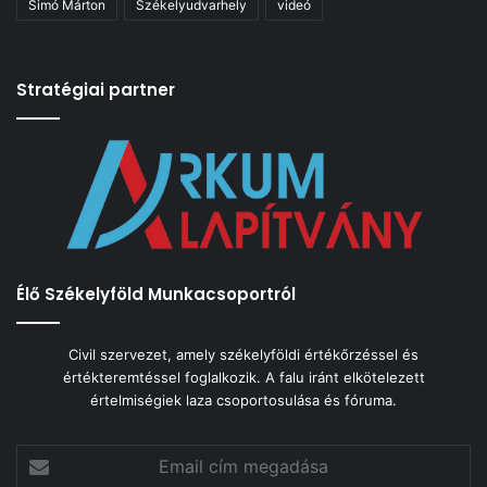
Simó Márton
Székelyudvarhely
videó
Stratégiai partner
Élő Székelyföld Munkacsoportról
Civil szervezet, amely székelyföldi értékőrzéssel és
értékteremtéssel foglalkozik. A falu iránt elkötelezett
értelmiségiek laza csoportosulása és fóruma.
Email
cím