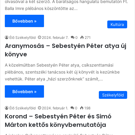
olvasóival a két szerző. A barátságos hangulatú bemutatón Ft.
Balla Imre plébános köszöntötte az…
Bővebben »
Kultúra
Élő Székelyföld
2024. február 7.
0
271
Aranymosás – Sebestyén Péter atya új
könyve
A közelmúltban Sebestyén Péter atya, csíkszenttamási
plébános, szentszéki tanácsos két új könyvét is kezünkbe
vehettük. Péter atya „házi szerzőnknek” számít,…
Bővebben »
Székelyföld
Élő Székelyföld
2024. február 1.
0
198
Korond – Sebestyén Péter és Simó
Márton kettős könyvbemutatója