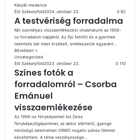
Kárpát-medence
Élő Székelyföld
2024. október 23.
0
82
A testvériség forradalma
Két személyes visszaemlékezést olvashatunk az 1956–
os forradalom napjairól. Az ifjú felnőtt és a gyermek
tekintete bár mást érzékelt, emlékezetük egyaránt…
Bővebben »
Uncategorized
Élő Székelyföld
2023. október 23.
0
110
Színes fotók a
forradalomról – Csorba
Emánuel
visszaemlékezése
Az 1956-os fényképeimet kis Zeiss
fényképezőgépemmel, az akkor elérhető, gyenge
minőségű keletnémet ORWO negatív színes filmmel
készítettem. A téma veszélyessége…