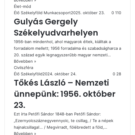
Bővebben »
Élet-mód
Élő Székelyföld Munkacsoport
2025. október 23.
0
110
Gulyás Gergely
Székelyudvarhelyen
1956-ban mindenhol, ahol magyarok éltek, kiálltak a
forradalom mellett; 1956 forradalma és szabadságharca a
20. század egyik legnagyszerűbb magyar nemzeti…
Bővebben »
Civilszféra
Élő Székelyföld
2024. október 24.
0
28
Tőkés László – Nemzeti
ünnepünk: 1956. október
23.
Ezt írta Petőfi Sándor 1848-ban Petőfi Sándor:
„Ezernyolcszáznegyvennyolc, te csillag, / Te a népek
hajnalcsillaga!… / Megvirradt, fölébredett a föld,…
Bővebben »