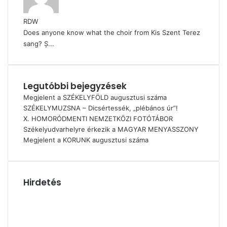
RDW
Does anyone know what the choir from Kis Szent Terez
sang? Ș...
Legutóbbi bejegyzések
Megjelent a SZÉKELYFÖLD augusztusi száma
SZÉKELYMUZSNA – Dicsértessék, „plébános úr”!
X. HOMORÓDMENTI NEMZETKÖZI FOTÓTÁBOR
Székelyudvarhelyre érkezik a MAGYAR MENYASSZONY
Megjelent a KORUNK augusztusi száma
Hirdetés