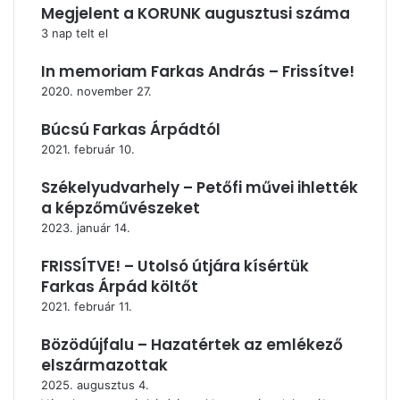
Megjelent a KORUNK augusztusi száma
3 nap telt el
In memoriam Farkas András – Frissítve!
2020. november 27.
Búcsú Farkas Árpádtól
2021. február 10.
Székelyudvarhely – Petőfi művei ihlették
a képzőművészeket
2023. január 14.
FRISSÍTVE! – Utolsó útjára kísértük
Farkas Árpád költőt
2021. február 11.
Bözödújfalu – Hazatértek az emlékező
elszármazottak
2025. augusztus 4.