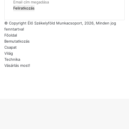
Email
cím
megadása
© Copyright Élő Székelyföld Munkacsoport, 2026, Minden jog
fenntartva!
Főoldal
Bemutatkozás
Csapat
Világ
Technika
Vásárlás most!
Facebook
X
YouTube
Instagram
'Fel
a
tetejéhez'
gomb