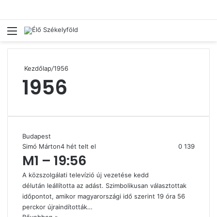
Menü
Ke
Kezdőlap
/
1956
1956
Budapest
Simó Márton
4 hét telt el
0
139
M1 – 19:56
A közszolgálati televízió új vezetése kedd
délután leállította az adást. Szimbolikusan választottak
időpontot, amikor magyarországi idő szerint 19 óra 56
perckor újraindították…