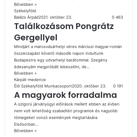
Bővebben »
Székelyföld
Balázs Árpád
2021. október 23.
0
463
Találkozásom Pongrátz
Gergellyel
Mindjárt a marosvásárhelyi véres márciusi magyar-román
összecsapást követő második napon indultunk
Budapestre egy udvarhelyi barátommal. Szegény
édesanyám megpróbált lebeszélni, de…
Bővebben »
Kárpát-medence
Élő Székelyföld Munkacsoport
2020. október 23.
0
191
A magyarok forradalma
A szigorú járványügyi előírások mellett ebben az évben
nem volt lehetőség szabadtéri programok és nagyobb
tömegeket vonzó események megtartására.
Elsősorban…
Bővebben »