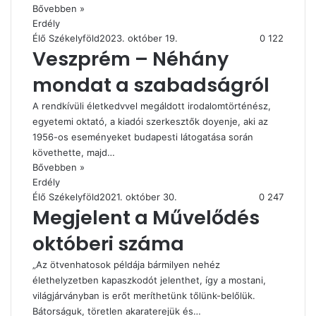
Bővebben »
Erdély
Élő Székelyföld
2023. október 19.
0
122
Veszprém – Néhány
mondat a szabadságról
A rendkívüli életkedvvel megáldott irodalomtörténész,
egyetemi oktató, a kiadói szerkesztők doyenje, aki az
1956-os eseményeket budapesti látogatása során
követhette, majd…
Bővebben »
Erdély
Élő Székelyföld
2021. október 30.
0
247
Megjelent a Művelődés
októberi száma
„Az ötvenhatosok példája bármilyen nehéz
élethelyzetben kapaszkodót jelenthet, így a mostani,
világjárványban is erőt meríthetünk tőlünk-belőlük.
Bátorságuk, töretlen akaraterejük és…