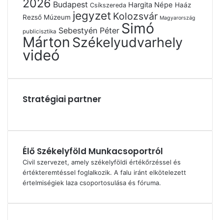
2026
Budapest
Hargita Népe
Haáz
Csíkszereda
jegyzet
Kolozsvár
Rezső Múzeum
Magyarország
Simó
Sebestyén Péter
publicisztika
Márton
Székelyudvarhely
videó
Stratégiai partner
Élő Székelyföld Munkacsoportról
Civil szervezet, amely székelyföldi értékőrzéssel és
értékteremtéssel foglalkozik. A falu iránt elkötelezett
értelmiségiek laza csoportosulása és fóruma.