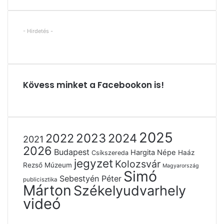
- Hirdetés -
Kövess minket a Facebookon is!
2025
2022
2023
2024
2021
2026
Budapest
Hargita Népe
Haáz
Csíkszereda
jegyzet
Kolozsvár
Rezső Múzeum
Magyarország
Simó
Sebestyén Péter
publicisztika
Márton
Székelyudvarhely
videó