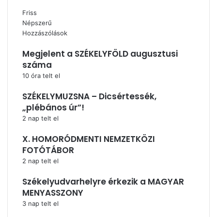
Friss
Népszerű
Hozzászólások
Megjelent a SZÉKELYFÖLD augusztusi
száma
10 óra telt el
SZÉKELYMUZSNA – Dicsértessék,
„plébános úr”!
2 nap telt el
X. HOMORÓDMENTI NEMZETKÖZI
FOTÓTÁBOR
2 nap telt el
Székelyudvarhelyre érkezik a MAGYAR
MENYASSZONY
3 nap telt el