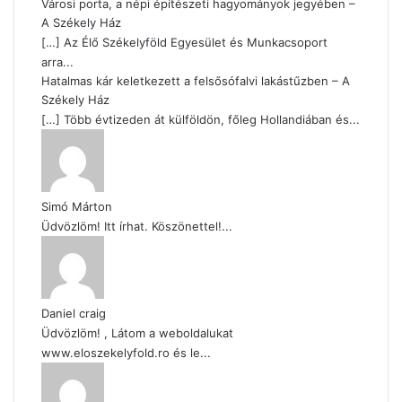
Városi porta, a népi építészeti hagyományok jegyében –
A Székely Ház
[…] Az Élő Székelyföld Egyesület és Munkacsoport
arra...
Hatalmas kár keletkezett a felsősófalvi lakástűzben – A
Székely Ház
[…] Több évtizeden át külföldön, főleg Hollandiában és...
Simó Márton
Üdvözlöm! Itt írhat. Köszönettel!...
Daniel craig
Üdvözlöm! , Látom a weboldalukat
www.eloszekelyfold.ro és le...