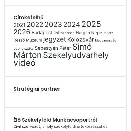
Címkefelhő
2025
2022
2023
2024
2021
2026
Budapest
Hargita Népe
Haáz
Csíkszereda
jegyzet
Kolozsvár
Rezső Múzeum
Magyarország
Simó
Sebestyén Péter
publicisztika
Márton
Székelyudvarhely
videó
Stratégiai partner
Élő Székelyföld Munkacsoportról
Civil szervezet, amely székelyföldi értékőrzéssel és