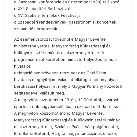
o Gazdasági konferencia és üzletember (b2b) találkozó
o XXI. Szabadtéri Borfesztivál
o XV. Székely Termékek Fesztiválja
o Szabadtéri rendezvények, gasztronómia, koncertek,
szabadidős programok.
Az eseménysorozat fővédnöke Magyar Levente
miniszterhelyettes, Magyarország Külgazdasági és
Külügyminisztériumának miniszterhelyettese. A
programsorozat keretében miniszterhelyettes úr és a
hivatalos
delegáció személyesen részt vesz az Őszi Vásár
hivatalos megnyitóján, valamint ellátogat nehány olyan
beruházási helyszínre, mely a Magyar Kormány közvetett
segítségével valósult meg.
A megnyitóra szeptember 19-én, 12.00 órától, a városi
sportcsarnok nagyparkolójába, a színpad előtt kerül sor.
A megnyitón köszöntőt mond Magyar Levente,
Magyarország Külgazdasági és Külügyminisztériumának
miniszterhelyettese, Szakács-Paál István polgármester,
Bíró Barna-Botond, Hargita megye tanácsának elnöke,