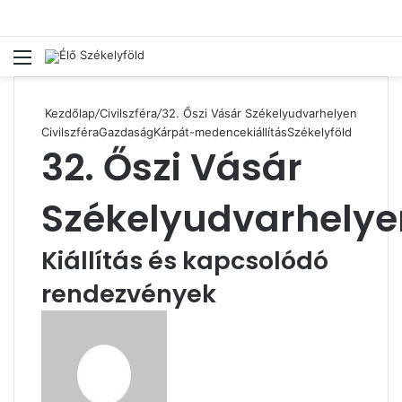
Menü
Ke
Kezdőlap
/
Civilszféra
/
32. Őszi Vásár Székelyudvarhelyen
Civilszféra
Gazdaság
Kárpát-medence
kiállítás
Székelyföld
32. Őszi Vásár
Székelyudvarhelye
Kiállítás és kapcsolódó
rendezvények
Send
an
email