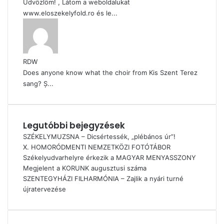
Üdvözlöm! , Látom a weboldalukat
www.eloszekelyfold.ro és le...
RDW
Does anyone know what the choir from Kis Szent Terez
sang? Ș...
Legutóbbi bejegyzések
SZÉKELYMUZSNA – Dicsértessék, „plébános úr”!
X. HOMORÓDMENTI NEMZETKÖZI FOTÓTÁBOR
Székelyudvarhelyre érkezik a MAGYAR MENYASSZONY
Megjelent a KORUNK augusztusi száma
SZENTEGYHÁZI FILHARMÓNIA – Zajlik a nyári turné
újratervezése