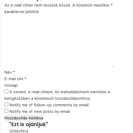
Az e-mail címet nem tesszük közzé.
A kötelező mezőket
*
karakterrel jelöltük
H
o
z
z
á
s
z
ó
l
Név
*
á
E-mail cím
*
s
Honlap
*
A nevem, e-mail címem, és weboldalcímem mentése a
böngészőben a következő hozzászólásomhoz.
Notify me of follow-up comments by email.
Notify me of new posts by email.
"Ezt is ajánljuk"
Bezárás
Civilszféra