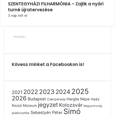
SZENTEGYHÁZI FILHARMÓNIA – Zajlik a nyári
turné újratervezése
3 nap telt el
- Hirdetés -
Kövess minket a Facebookon is!
2025
2022
2023
2024
2021
2026
Budapest
Hargita Népe
Haáz
Csíkszereda
jegyzet
Kolozsvár
Rezső Múzeum
Magyarország
Simó
Sebestyén Péter
publicisztika