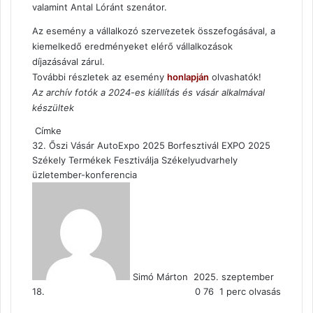
valamint Antal Lóránt szenátor.
Az esemény a vállalkozó szervezetek összefogásával, a
kiemelkedő eredményeket elérő vállalkozások
díjazásával zárul.
További részletek az esemény
honlapján
olvashatók!
Az archív fotók a 2024-es kiállítás és vásár alkalmával
készültek
Címke
32. Őszi Vásár
AutoExpo 2025
Borfesztivál
EXPO 2025
Székely Termékek Fesztiválja
Székelyudvarhely
üzletember-konferencia
Send
an
email
Simó Márton
2025. szeptember
18.
0
76
1 perc olvasás