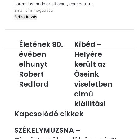
Lorem ipsum dolor sit amet, consectetur.
Email
cím
megadása
Életének 90.
Kibéd -
Életének
Kibéd
90.
-
évében
Helyére
évében
Helyére
elhunyt
elhunyt
került
került az
Robert
az
Robert
Őseink
Redford
Őseink
viseletben
Redford
viseletben
című
című
kiállítás!
kiállítás!
Kapcsolódó cikkek
SZÉKELYMUZSNA –