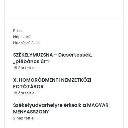
YouTube
Instagram
Friss
Népszerű
Hozzászólások
SZÉKELYMUZSNA – Dicsértessék,
„plébános úr”!
15 óra telt el
X. HOMORÓDMENTI NEMZETKÖZI
FOTÓTÁBOR
18 óra telt el
Székelyudvarhelyre érkezik a MAGYAR
MENYASSZONY
2 nap telt el