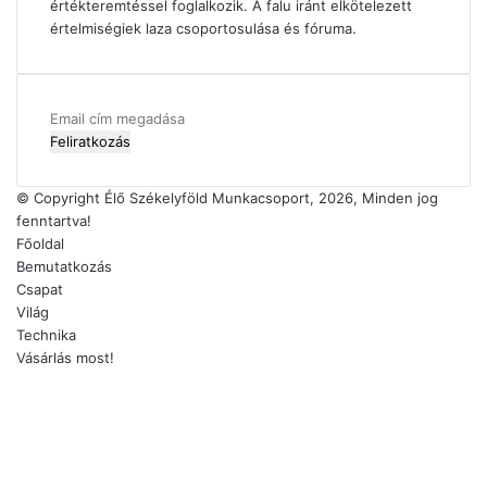
értékteremtéssel foglalkozik. A falu iránt elkötelezett
értelmiségiek laza csoportosulása és fóruma.
Email
cím
megadása
© Copyright Élő Székelyföld Munkacsoport, 2026, Minden jog
fenntartva!
Főoldal
Bemutatkozás
Csapat
Világ
Technika
Vásárlás most!
Facebook
X
YouTube
Instagram
Facebook
X
WhatsApp
Telegram
Viber