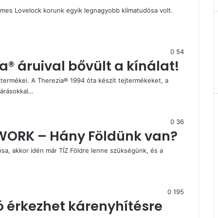
ames Lovelock korunk egyik legnagyobb klímatudósa volt.
0
54
® áruival bővült a kínálat!
termékei. A Therezia® 1994 óta készít tejtermékeket, a
járásokkal…
0
36
WORK – Hány Földünk van?
osa, akkor idén már TÍZ Földre lenne szükségünk, és a
0
195
ró érkezhet kárenyhítésre