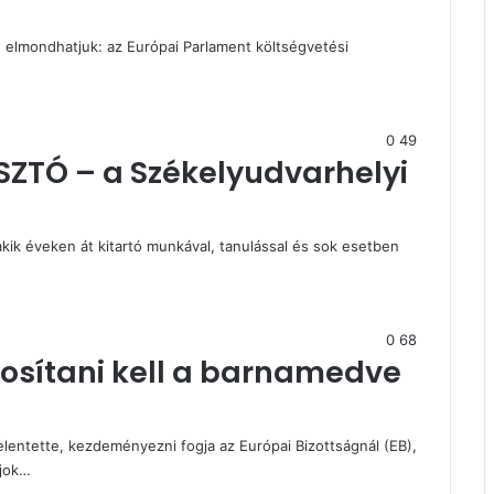
e elmondhatjuk: az Európai Parlament költségvetési
0
49
ZTÓ – a Székelyudvarhelyi
, akik éveken át kitartó munkával, tanulással és sok esetben
0
68
sítani kell a barnamedve
lentette, kezdeményezni fogja az Európai Bizottságnál (EB),
ajok…