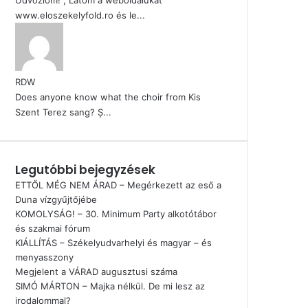
www.eloszekelyfold.ro és le...
RDW
Does anyone know what the choir from Kis
Szent Terez sang? Ș...
Legutóbbi bejegyzések
ETTŐL MÉG NEM ÁRAD – Megérkezett az eső a
Duna vízgyűjtőjébe
KOMOLYSÁG! – 30. Minimum Party alkotótábor
és szakmai fórum
KIÁLLÍTÁS – Székelyudvarhelyi és magyar – és
menyasszony
Megjelent a VÁRAD augusztusi száma
SIMÓ MÁRTON – Majka nélkül. De mi lesz az
irodalommal?