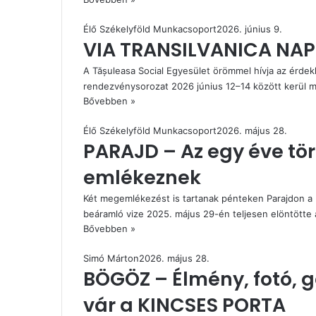
Élő Székelyföld Munkacsoport
2026. június 9.
VIA TRANSILVANICA NAP
A Tășuleasa Social Egyesület örömmel hívja az érdek
rendezvénysorozat 2026 június 12–14 között kerül
Bővebben »
Élő Székelyföld Munkacsoport
2026. május 28.
PARAJD – Az egy éve tö
emlékeznek
Két megemlékezést is tartanak pénteken Parajdon a 
beáramló vize 2025. május 29-én teljesen elöntötte
Bővebben »
Simó Márton
2026. május 28.
BÖGÖZ – Élmény, fotó, g
vár a KINCSES PORTA