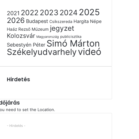
2025
2022
2023
2024
2021
2026
Budapest
Hargita Népe
Csíkszereda
jegyzet
Haáz Rezső Múzeum
Kolozsvár
publicisztika
Magyarország
Simó Márton
Sebestyén Péter
videó
Székelyudvarhely
Hirdetés
Időjárás
ou need to set the Location.
- Hirdetés -