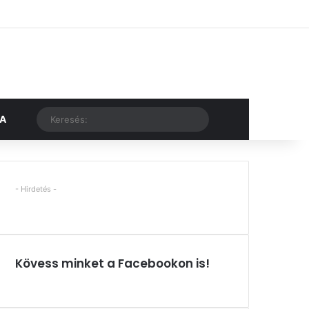
Facebook
X
YouTube
Instagram
Belépés
Véletlen cikk
Oldalsáv
Véletlen cikk
Keresés:
KA
- Hirdetés -
Kövess minket a Facebookon is!