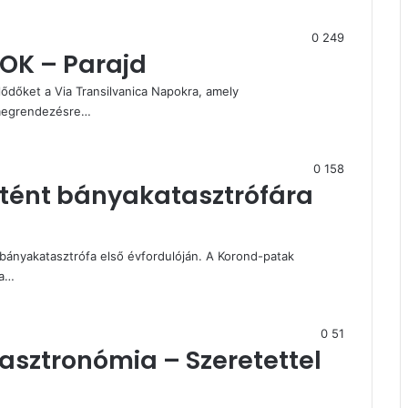
0
249
OK – Parajd
lődőket a Via Transilvanica Napokra, amely
 megrendezésre…
0
158
rtént bányakatasztrófára
bányakatasztrófa első évfordulóján. A Korond-patak
 a…
0
51
asztronómia – Szeretettel