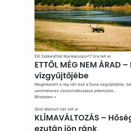
Élő Székelyföld Munkacsoport
7 óra telt el
ETTŐL MÉG NEM ÁRAD – 
vízgyűjtőjébe
Megérkezett a rég várt eső a Duna vízgyűjtőjébe, bá
centiméteres vízszintváltozások jellemzőek…
Bővebben »
Simó Márton
1 hét telt el
KLÍMAVÁLTOZÁS – Hőség
ezután jön ránk