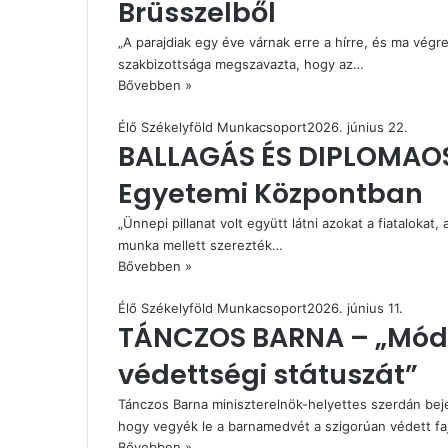
Brüsszelből
„A parajdiak egy éve várnak erre a hírre, és ma végr
szakbizottsága megszavazta, hogy az…
Bővebben »
Élő Székelyföld Munkacsoport
2026. június 22.
BALLAGÁS ÉS DIPLOMAOS
Egyetemi Központban
„Ünnepi pillanat volt együtt látni azokat a fiatalokat
munka mellett szerezték…
Bővebben »
Élő Székelyföld Munkacsoport
2026. június 11.
TÁNCZOS BARNA – „Módo
védettségi státuszát”
Tánczos Barna miniszterelnök-helyettes szerdán beje
hogy vegyék le a barnamedvét a szigorúan védett f
Bővebben »