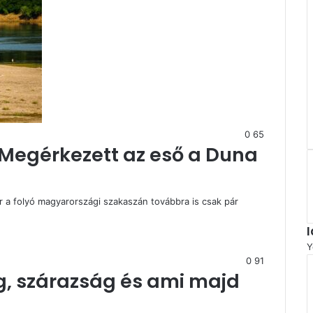
0
65
Megérkezett az eső a Duna
r a folyó magyarországi szakaszán továbbra is csak pár
Y
0
91
, szárazság és ami majd