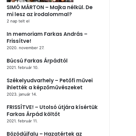
SIMÓ MÁRTON – Majka nélkül. De
mi lesz az irodalommal?
2 nap telt el
In memoriam Farkas András –
Frissítve!
2020. november 27.
Búcsú Farkas Árpádtól
2021. február 10.
Székelyudvarhely – Petőfi művei
ihlették a képzőművészeket
2023. január 14.
FRISSÍTVE! – Utolsó útjára kísértük
Farkas Árpád költőt
2021. február 11.
Bözödújfalu – Hazatértek az