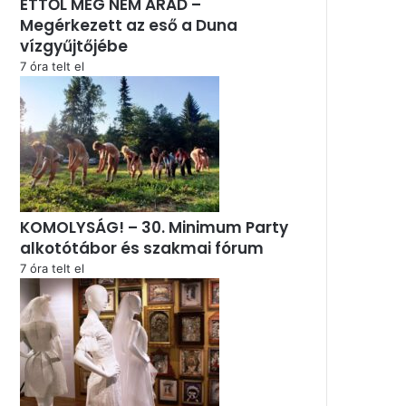
ETTŐL MÉG NEM ÁRAD –
Megérkezett az eső a Duna
vízgyűjtőjébe
7 óra telt el
KOMOLYSÁG! – 30. Minimum Party
alkotótábor és szakmai fórum
7 óra telt el