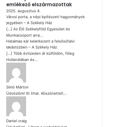
emlékező elszármazottak
2025. augusztus 4.
Városi porta, a népi építészeti hagyományok
jegyében – A Székely Ház
[…] Az Élő Székelyföld Egyesület és
Munkacsoport arra...
Hatalmas kár keletkezett a felsősófalvi
lakástűzben – A Székely Ház
[…] Több évtizeden át külföldön, főleg
Hollandiában és...
Simó Márton
Üdvözlöm! Itt írhat. Köszönettel!...
Daniel craig
Üdvözlöm! , Látom a weboldalukat