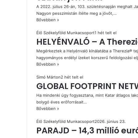
A 2022. július 26-án, 103. születésnapján meghalt J
Nagyon pesszimistán ítélte meg a jövőt,…
Bővebben »
Élő Székelyföld Munkacsoport
1 hét telt el
HELYÉNVALÓ – A Therezia
Megérkeztek a Helyénvaló kínálatába a Therezia® tej
hagyományos erdélyi ízeket korszerű feldolgozási el
Bővebben »
Simó Márton
2 hét telt el
GLOBAL FOOTPRINT NET
Ha mindenki úgy fogyasztana, mint Katar átlagos lak
bolygó éves erőforrásait…
Bővebben »
Élő Székelyföld Munkacsoport
2026. június 23.
PARAJD – 14,3 millió eu