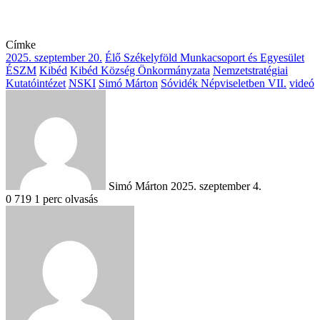
Címke
2025. szeptember 20.
Élő Székelyföld Munkacsoport és Egyesület
ÉSZM
Kibéd
Kibéd Község Önkormányzata
Nemzetstratégiai
Kutatóintézet
NSKI
Simó Márton
Sóvidék Népviseletben VII.
videó
Send
an
email
Simó Márton
2025. szeptember 4.
0
719
1 perc olvasás