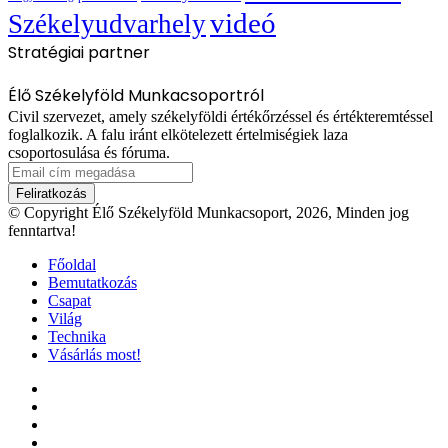
videó
Székelyudvarhely
Stratégiai partner
Élő Székelyföld Munkacsoportról
Civil szervezet, amely székelyföldi értékőrzéssel és értékteremtéssel
foglalkozik. A falu iránt elkötelezett értelmiségiek laza
csoportosulása és fóruma.
Email
cím
megadása
© Copyright Élő Székelyföld Munkacsoport, 2026, Minden jog
fenntartva!
Főoldal
Bemutatkozás
Csapat
Világ
Technika
Vásárlás most!
Facebook
X
YouTube
Instagram