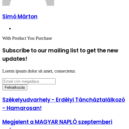
Simó Márton
Facebook
With Product You Purchase
Subscribe to our mailing list to get the new
updates!
Lorem ipsum dolor sit amet, consectetur.
Email
cím
megadása
Székelyudvarhely
Székelyudvarhely - Erdélyi Táncháztalálkozó
-
- Hamarosan!
Erdélyi
Táncháztalálkozó
-
Megjelent
Megjelent a MAGYAR NAPLÓ szeptemberi
Hamarosan!
a