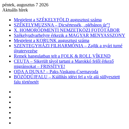
péntek, augusztus 7 2026
Aktuális hírek
Megjelent a SZÉKELYFÖLD augusztusi száma
SZÉKELYMUZSNA – Dicsértessék, „plébános úr”!
X. HOMORÓDMENTI NEMZETKÖZI FOTÓTÁBOR
Székelyudvarhelyre érkezik a MAGYAR MENYASSZONY
Megjelent a KORUNK augusztusi száma
SZENTEGYHÁZI FILHARMÓNIA – Zajlik a nyári turné
újratervezése
Remek hangulatban telt a FOLK & ROLL VÍKEND
CEUTA – Sikerült távol tartani a Marokkó felől érkező
migránsokat – FRISSÍTVE!
ODA A DUNA? – Paks-Vaskapu-Csernavoda
BÖZÖDÚJFALU – Kiállítás idézi fel a víz alá süllyesztett
falu történetét
Facebook
X
YouTube
Instagram
Belépés
Véletlen
cikk
Oldalsáv