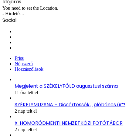
Időjárás
You need to set the Location.
- Hirdetés -
Social
Facebook
X
YouTube
Instagram
Friss
Népszerű
Hozzászólások
Megjelent a SZÉKELYFÖLD augusztusi száma
11 óra telt el
SZÉKELYMUZSNA – Dicsértessék, „plébános úr”!
2 nap telt el
X. HOMORÓDMENTI NEMZETKÖZI FOTÓTÁBOR
2 nap telt el