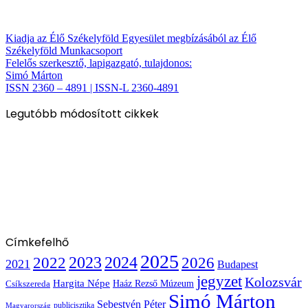
Kiadja az Élő Székelyföld Egyesület megbízásából az Élő
Székelyföld Munkacsoport
Felelős szerkesztő, lapigazgató, tulajdonos:
Simó Márton
ISSN 2360 – 4891 | ISSN-L 2360-4891
Legutóbb módosított cikkek
Címkefelhő
2025
2022
2023
2024
2026
2021
Budapest
jegyzet
Kolozsvár
Hargita Népe
Haáz Rezső Múzeum
Csíkszereda
Simó Márton
Sebestyén Péter
publicisztika
Magyarország