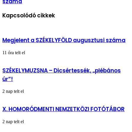
száma
MAGYAR
NAPLÓ
szeptemberi
Kapcsolódó cikkek
száma
Megjelent a SZÉKELYFÖLD augusztusi száma
11 óra telt el
SZÉKELYMUZSNA – Dicsértessék, „plébános
úr”!
2 nap telt el
X. HOMORÓDMENTI NEMZETKÖZI FOTÓTÁBOR
2 nap telt el