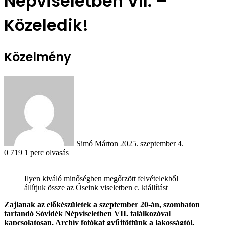
Népviseletben VII. –
Közeledik!
Közelmény
Send
an
email
Simó Márton
2025. szeptember 4.
0
719
1 perc olvasás
Ilyen kiváló minőségben megőrzött felvételekből
állítjuk össze az Őseink viseletben c. kiállítást
Zajlanak az előkészületek a szeptember 20-án, szombaton
tartandó Sóvidék Népviseletben VII. találkozóval
kapcsolatosan. Archív fotókat gyűjtöttünk a lakosságtól,