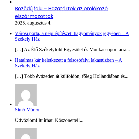
Bözödújfalu – Hazatértek az emlékező
elszármazottak
2025. augusztus 4.
Városi porta, a népi építészeti hagyományok jegyében – A
Székely Ház
[…] Az Élő Székelyföld Egyesület és Munkacsoport arra...
Hatalmas kár keletkezett a felsősófalvi lakástűzben – A
Székely Ház
[…] Több évtizeden át külföldön, főleg Hollandiában és...
Simó Márton
Üdvözlöm! Itt írhat. Köszönettel!...