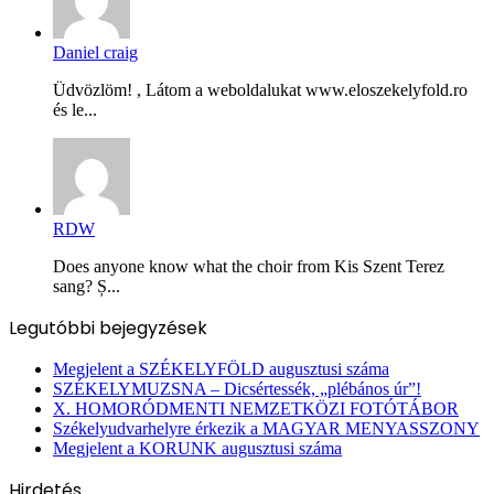
Daniel craig
Üdvözlöm! , Látom a weboldalukat www.eloszekelyfold.ro
és le...
RDW
Does anyone know what the choir from Kis Szent Terez
sang? Ș...
Legutóbbi bejegyzések
Megjelent a SZÉKELYFÖLD augusztusi száma
SZÉKELYMUZSNA – Dicsértessék, „plébános úr”!
X. HOMORÓDMENTI NEMZETKÖZI FOTÓTÁBOR
Székelyudvarhelyre érkezik a MAGYAR MENYASSZONY
Megjelent a KORUNK augusztusi száma
Hirdetés