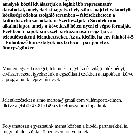
amelyek közül kiválasztjuk a leginkább reprezentatív
darabokat, amelyeket kinagyítva helyezünk majd el valamelyik
közösségi célokat szolgáló teremben – feltételezhetően a
kultúrház előcsarnokában. Szerkesztjük a Sóvidék című
alkalmi lapot, amely a következő héten nyeri el végső formáját.
Ezekben a napokban ezzel párhuzamosan rögzítjük a
településenkénti jelentkezéseket. Az az ideális, ha egy faluból 4-5
– különböző korosztályokhoz tartozó – pár jön el az
ünnepségünkre.
Minden egyes községet, települést, egyházi és világi intézményt,
civilszervezetet igyekszünk megszólítani ezekben a napokban, kérve
a programunk népszerűsítését.
Jelentkezéseket a simo.marton@gmail.com villámposta-címen,
illetve a (+4)0743-815149-es telefonszámon fogadunk.
Folyamatosan egyeztetünk menet közben a kibédi partnerekkel is,
hogy minden zökkenőmentesen bonyolódjék.