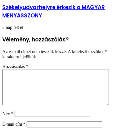
Székelyudvarhelyre érkezik a MAGYAR
MENYASSZONY
3 nap telt el
Vélemény, hozzászólás?
Az e-mail címet nem tesszük közzé.
A kötelező mezőket
*
karakterrel jelöltük
Hozzászólás
*
Név
*
E-mail cím
*