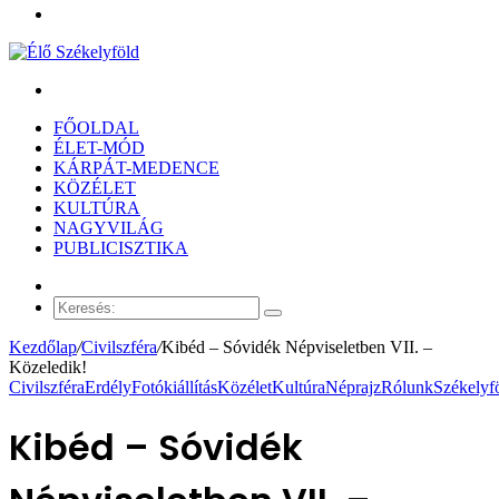
Menü
Keresés:
FŐOLDAL
ÉLET-MÓD
KÁRPÁT-MEDENCE
KÖZÉLET
KULTÚRA
NAGYVILÁG
PUBLICISZTIKA
Véletlen
cikk
Keresés:
Kezdőlap
/
Civilszféra
/
Kibéd – Sóvidék Népviseletben VII. –
Közeledik!
Civilszféra
Erdély
Fotó
kiállítás
Közélet
Kultúra
Néprajz
Rólunk
Székelyf
Kibéd – Sóvidék