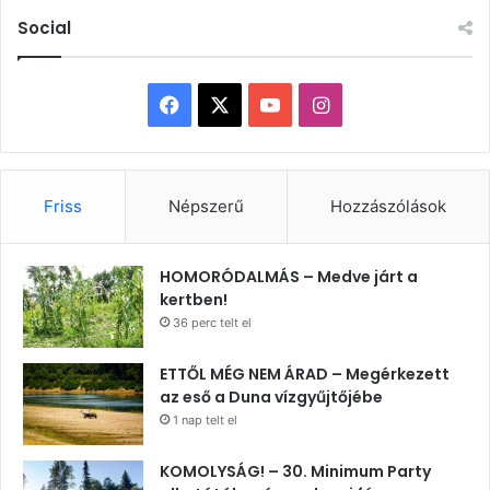
Social
Facebook
X
YouTube
Instagram
Friss
Népszerű
Hozzászólások
HOMORÓDALMÁS – Medve járt a
kertben!
36 perc telt el
ETTŐL MÉG NEM ÁRAD – Megérkezett
az eső a Duna vízgyűjtőjébe
1 nap telt el
KOMOLYSÁG! – 30. Minimum Party