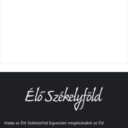
Kiadja az Élő Székelyföld Egyesület megbízásából az Élő