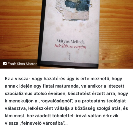
Fotó: Simó Márton
Ez a vissza- vagy hazatérés úgy is értelmezhető, hogy
annak idején egy fiatal maturanda, valamikor a létezett
szocializmus utolsó éveiben, késztetést érzett arra, hogy
kimeneküljön a „rögvalóságból”, s a protestáns teológiát
választva, lelkészként vállalja a közösség szolgálatát, és
lám most, hozzáadott többlettel: íróvá váltan érkezik
vissza „felnevelő városába”…