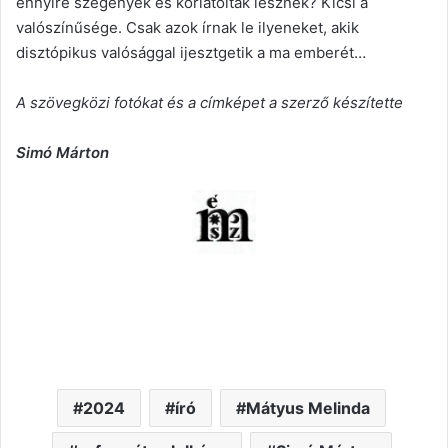
ennyire szegények és korlátoltak lesznek? Kicsi a
valószínűsége. Csak azok írnak le ilyeneket, akik
disztópikus valósággal ijesztgetik a ma emberét…
A szövegközi fotókat és a címképet a szerző készítette
Simó Márton
2024
író
Mátyus Melinda