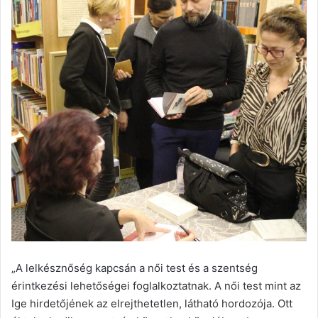
„A lelkésznőség kapcsán a női test és a szentség
érintkezési lehetőségei foglalkoztatnak. A női test mint az
Ige hirdetőjének az elrejthetetlen, látható hordozója. Ott