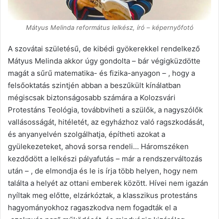
Mátyus Melinda református lelkész, író – képernyőfotó
A szovátai születésű, de kibédi gyökerekkel rendelkező
Mátyus Melinda akkor úgy gondolta – bár végigküzdötte
magát a sűrű matematika- és fizika-anyagon – , hogy a
felsőoktatás szintjén abban a beszűkült kínálatban
mégiscsak biztonságosabb számára a Kolozsvári
Protestáns Teológia, továbbviheti a szülők, a nagyszólők
vallásosságát, hitéletét, az egyházhoz való ragszkodását,
és anyanyelvén szolgálhatja, építheti azokat a
gyülekezeteket, ahová sorsa rendeli… Háromszéken
kezdődött a lelkészi pályafutás – már a rendszerváltozás
után – , de elmondja és le is írja több helyen, hogy nem
találta a helyét az ottani emberek között. Hívei nem igazán
nyíltak meg előtte, elzárkóztak, a klasszikus protestáns
hagyományokhoz ragaszkodva nem fogadták el a