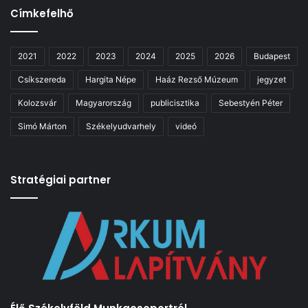
Címkefelhő
2021
2022
2023
2024
2025
2026
Budapest
Csíkszereda
Hargita Népe
Haáz Rezső Múzeum
jegyzet
Kolozsvár
Magyarország
publicisztika
Sebestyén Péter
Simó Márton
Székelyudvarhely
videó
Stratégiai partner