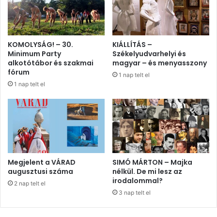
KOMOLYSÁG! – 30.
KIÁLLÍTÁS –
Minimum Party
Székelyudvarhelyi és
alkotótábor és szakmai
magyar – és menyasszony
fórum
1 nap telt el
1 nap telt el
Megjelent a VÁRAD
SIMÓ MÁRTON – Majka
augusztusi száma
nélkül. De mi lesz az
irodalommal?
2 nap telt el
3 nap telt el