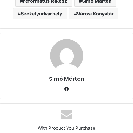
református lelkész
Simó Márton
Székelyudvarhely
Városi Könyvtár
Simó Márton
Facebook
With Product You Purchase