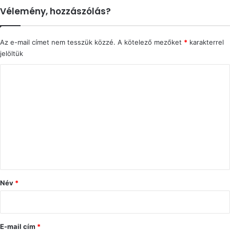
Vélemény, hozzászólás?
Az e-mail címet nem tesszük közzé.
A kötelező mezőket
*
karakterrel
jelöltük
H
o
z
z
á
s
z
ó
Név
*
l
á
s
E-mail cím
*