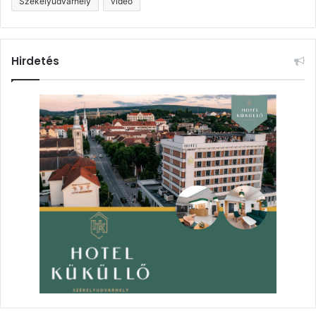
Székelyudvarhely
videó
Hirdetés