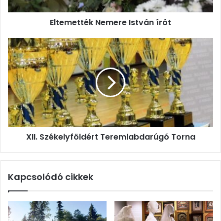
Eltemették Nemere István írót
XII.
Székelyföldért
Teremlabdarúgó
Torna
XII. Székelyföldért Teremlabdarúgó Torna
Kapcsolódó cikkek