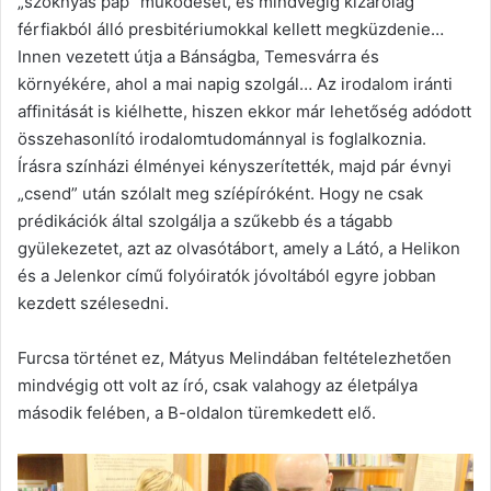
„szoknyás pap” működését, és mindvégig kizárólag
férfiakból álló presbitériumokkal kellett megküzdenie…
Innen vezetett útja a Bánságba, Temesvárra és
környékére, ahol a mai napig szolgál… Az irodalom iránti
affinitását is kiélhette, hiszen ekkor már lehetőség adódott
összehasonlító irodalomtudománnyal is foglalkoznia.
Írásra színházi élményei kényszerítették, majd pár évnyi
„csend” után szólalt meg szíépíróként. Hogy ne csak
prédikációk által szolgálja a szűkebb és a tágabb
gyülekezetet, azt az olvasótábort, amely a Látó, a Helikon
és a Jelenkor című folyóiratók jóvoltából egyre jobban
kezdett szélesedni.
Furcsa történet ez, Mátyus Melindában feltételezhetően
mindvégig ott volt az író, csak valahogy az életpálya
második felében, a B-oldalon türemkedett elő.