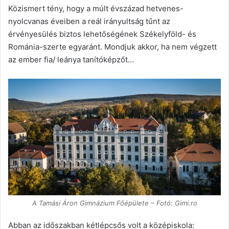
Közismert tény, hogy a múlt évszázad hetvenes-
nyolcvanas éveiben a reál irányultság tűnt az
érvényesülés biztos lehetőségének Székelyföld- és
Románia-szerte egyaránt. Mondjuk akkor, ha nem végzett
az ember fia/ leánya tanítóképzőt…
A Tamási Áron Gimnázium Főépülete – Fotó: Gimi.ro
Abban az időszakban kétlépcsős volt a középiskola: