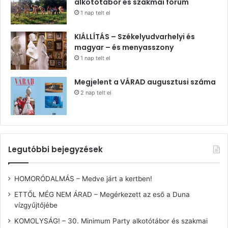
alkotótábor és szakmai fórum
1 nap telt el
KIÁLLÍTÁS – Székelyudvarhelyi és
magyar – és menyasszony
1 nap telt el
Megjelent a VÁRAD augusztusi száma
2 nap telt el
Legutóbbi bejegyzések
HOMORÓDALMÁS – Medve járt a kertben!
ETTŐL MÉG NEM ÁRAD – Megérkezett az eső a Duna
vízgyűjtőjébe
KOMOLYSÁG! – 30. Minimum Party alkotótábor és szakmai