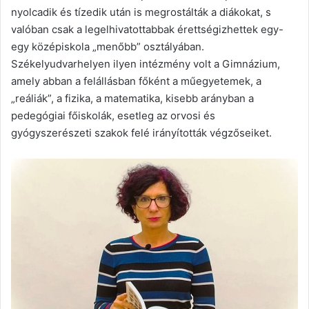
nyolcadik és tízedik után is megrostálták a diákokat, s
valóban csak a legelhivatottabbak érettségizhettek egy-
egy középiskola „menőbb” osztályában.
Székelyudvarhelyen ilyen intézmény volt a Gimnázium,
amely abban a felállásban főként a műegyetemek, a
„reáliák”, a fizika, a matematika, kisebb arányban a
pedegógiai főiskolák, esetleg az orvosi és
gyógyszerészeti szakok felé irányították végzőseiket.