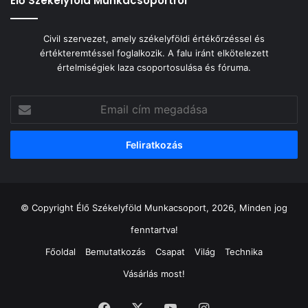
Élő Székelyföld Munkacsoportról
Civil szervezet, amely székelyföldi értékőrzéssel és
értékteremtéssel foglalkozik. A falu iránt elkötelezett
értelmiségiek laza csoportosulása és fóruma.
Email
cím
megadása
© Copyright Élő Székelyföld Munkacsoport, 2026, Minden jog
fenntartva!
Főoldal
Bemutatkozás
Csapat
Világ
Technika
Vásárlás most!
Facebook
X
YouTube
Instagram