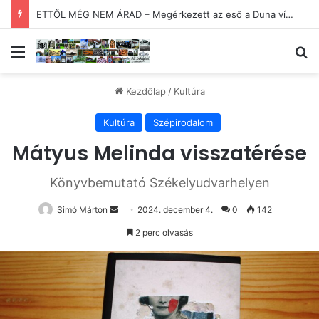
ETTŐL MÉG NEM ÁRAD – Megérkezett az eső a Duna vízgyűjtőjébe
Menü
Ke
Kezdőlap
/
Kultúra
Kultúra
Szépirodalom
Mátyus Melinda visszatérése
Könyvbemutató Székelyudvarhelyen
Send
Simó Márton
2024. december 4.
0
142
an
2 perc olvasás
email