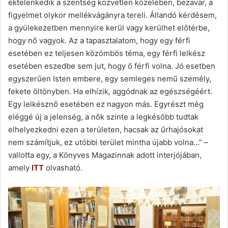
éktelenkedik a szentség közvetlen közelében, bezavar, a
figyelmet olykor mellékvágányra tereli. Állandó kérdésem,
a gyülekezetben mennyire kerül vagy kerülhet előtérbe,
hogy nő vagyok. Az a tapasztalatom, hogy egy férfi
esetében ez teljesen közömbös téma, egy férfi lelkész
esetében eszedbe sem jut, hogy ő férfi volna. Jó esetben
egyszerűen Isten embere, egy semleges nemű személy,
fekete öltönyben. Ha elhízik, aggódnak az egészségéért.
Egy lelkésznő esetében ez nagyon más. Egyrészt még
eléggé új a jelenség, a nők szinte a legkésőbb tudtak
elhelyezkedni ezen a területen, hacsak az űrhajósokat
nem számítjuk, ez utóbbi terület mintha újabb volna…” –
vallotta egy, a Könyves Magazinnak adott interjójában,
amely
ITT
olvasható.