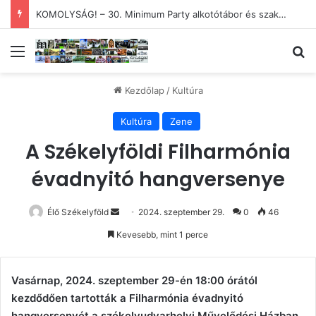
KOMOLYSÁG! – 30. Minimum Party alkotótábor és szakmai fórum
Menü
Ke
Kezdőlap
/
Kultúra
Kultúra
Zene
A Székelyföldi Filharmónia
évadnyitó hangversenye
Send
Élő Székelyföld
2024. szeptember 29.
0
46
an
Kevesebb, mint 1 perce
email
Vasárnap, 2024. szeptember 29-én 18:00 órától
kezdődően tartották a Filharmónia évadnyitó
hangversenyét a székelyudvarhelyi Művelődési Házban.