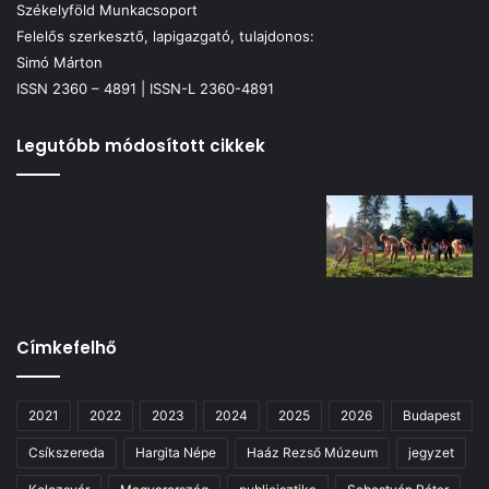
Székelyföld Munkacsoport
Felelős szerkesztő, lapigazgató, tulajdonos:
Simó Márton
ISSN 2360 – 4891 | ISSN-L 2360-4891
Legutóbb módosított cikkek
Címkefelhő
2021
2022
2023
2024
2025
2026
Budapest
Csíkszereda
Hargita Népe
Haáz Rezső Múzeum
jegyzet