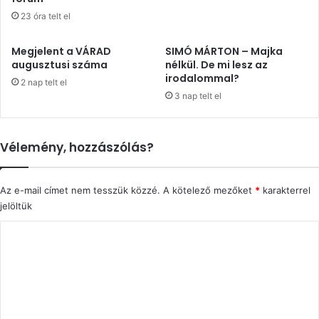
23 óra telt el
Megjelent a VÁRAD
SIMÓ MÁRTON – Majka
augusztusi száma
nélkül. De mi lesz az
irodalommal?
2 nap telt el
3 nap telt el
Vélemény, hozzászólás?
Az e-mail címet nem tesszük közzé.
A kötelező mezőket
*
karakterrel
jelöltük
H
o
z
z
á