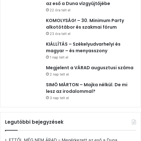
az eső a Duna vízgyűjtőjébe
22 óra telt el
KOMOLYSÁG! – 30. Minimum Party
alkotótábor és szakmai fórum
23 óra telt el
KIÁLLÍTÁS – Székelyudvarhelyi és
magyar – és menyasszony
1 nap telt el
Megjelent a VÁRAD augusztusi száma
2 nap telt el
SIMÓ MÁRTON – Majka nélkül. De mi
lesz az irodalommal?
3 nap telt el
Legutóbbi bejegyzések
ETTŐL MÉG NEM ÁRAD – Megérkezett az eső a Duna