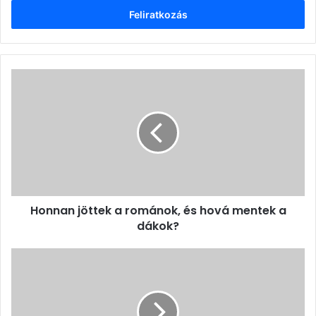
megadása
Honnan
jöttek
a
románok,
és
hová
mentek
a
dákok?
Honnan jöttek a románok, és hová mentek a
dákok?
A
népviseletbe
öltözött
sóvidékiek
Korondon