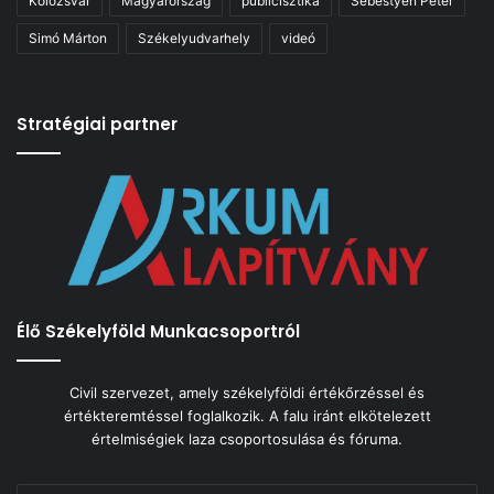
Kolozsvár
Magyarország
publicisztika
Sebestyén Péter
Simó Márton
Székelyudvarhely
videó
Stratégiai partner
Élő Székelyföld Munkacsoportról
Civil szervezet, amely székelyföldi értékőrzéssel és
értékteremtéssel foglalkozik. A falu iránt elkötelezett
értelmiségiek laza csoportosulása és fóruma.