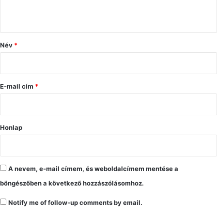
s
z
ó
Név
*
l
á
s
E-mail cím
*
*
Honlap
A nevem, e-mail címem, és weboldalcímem mentése a
böngészőben a következő hozzászólásomhoz.
Notify me of follow-up comments by email.