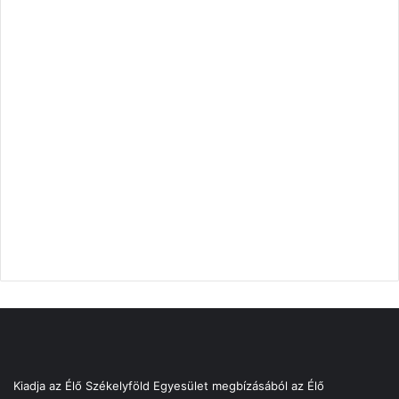
Kiadja az Élő Székelyföld Egyesület megbízásából az Élő