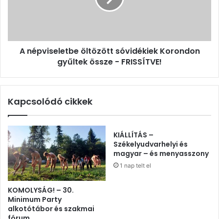
gyűltek
össze
-
FRISSÍTVE!
A népviseletbe öltözött sóvidékiek Korondon
gyűltek össze - FRISSÍTVE!
Kapcsolódó cikkek
KIÁLLÍTÁS –
Székelyudvarhelyi és
magyar – és menyasszony
1 nap telt el
KOMOLYSÁG! – 30.
Minimum Party
alkotótábor és szakmai
fórum