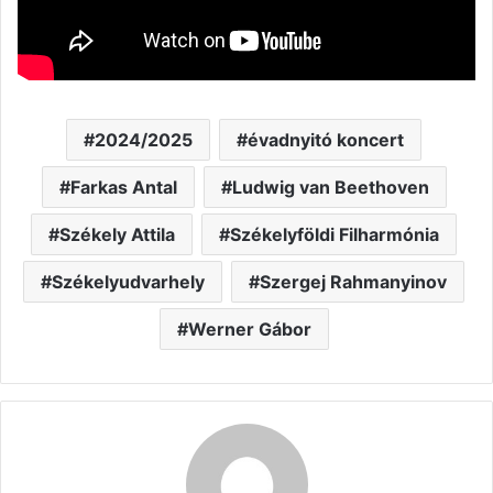
2024/2025
évadnyitó koncert
Farkas Antal
Ludwig van Beethoven
Székely Attila
Székelyföldi Filharmónia
Székelyudvarhely
Szergej Rahmanyinov
Werner Gábor