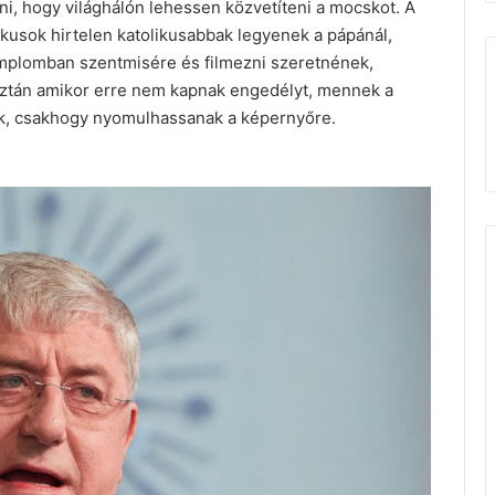
lni, hogy világhálón lehessen közvetíteni a mocskot. A
tikusok hirtelen katolikusabbak legyenek a pápánál,
emplomban szentmisére és filmezni szeretnének,
 Aztán amikor erre nem kapnak engedélyt, mennek a
k, csakhogy nyomulhassanak a képernyőre.