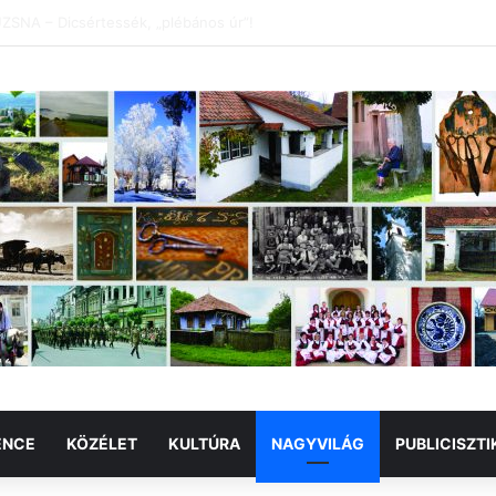
DMENTI NEMZETKÖZI FOTÓTÁBOR
ENCE
KÖZÉLET
KULTÚRA
NAGYVILÁG
PUBLICISZTI