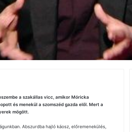
eszembe a szakállas vicc, amikor Móricka
 lopott és menekül a szomszéd gazda elől. Mert a
gyerek mögött.
világunkban. Abszurdba hajló káosz, előremenekülés,