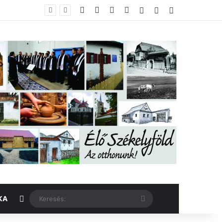
Facebook
X
YouTube
Instagram
Belépés
Véletlen cikk
Oldalsáv
Véletlen cikk
Keresés:
KA