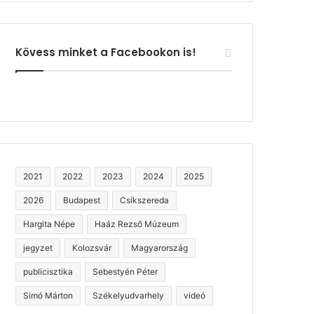
Kövess minket a Facebookon is!
2021
2022
2023
2024
2025
2026
Budapest
Csíkszereda
Hargita Népe
Haáz Rezső Múzeum
jegyzet
Kolozsvár
Magyarország
publicisztika
Sebestyén Péter
Simó Márton
Székelyudvarhely
videó