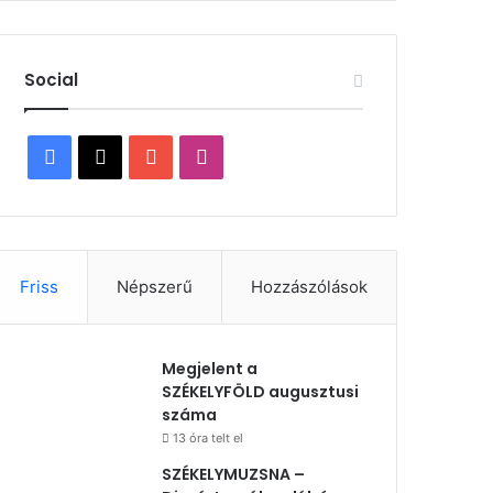
Social
Facebook
X
YouTube
Instagram
Friss
Népszerű
Hozzászólások
Megjelent a
SZÉKELYFÖLD augusztusi
száma
13 óra telt el
SZÉKELYMUZSNA –