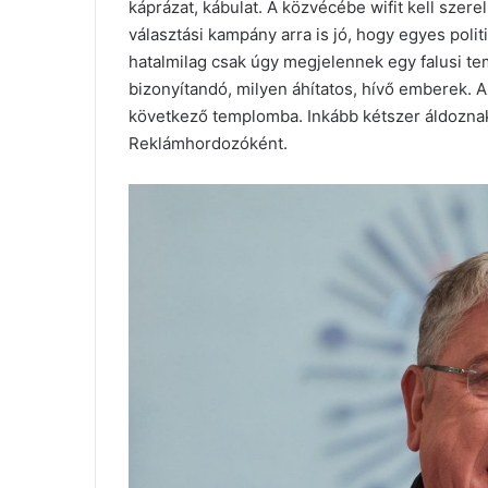
káprázat, kábulat. A közvécébe wifit kell szere
választási kampány arra is jó, hogy egyes poli
hatalmilag csak úgy megjelennek egy falusi t
bizonyítandó, milyen áhítatos, hívő emberek.
következő templomba. Inkább kétszer áldozna
Reklámhordozóként.