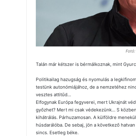
Fotó:
Talán már kétszer is bérmálkoznak, mint Gyur
Politikailag hazugság és nyomulás a legkifino
testünk autonómiájához, de a nemzetéhez nincs
vesztes attitűd…
Elfogynak Európa fegyverei, mert Ukrajnát vé
győzhet? Mert mi csak védekezünk… S közben 
kihátrálás. Párhuzamosan. A külföldre menekü
húsdarálóba. De sebaj, jön a következő hatvan
sincs. Esetleg béke.