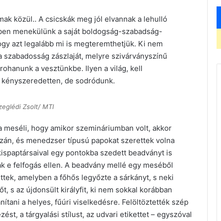
ak közül.. A csicskák meg jól elvannak a lehulló
özben menekülünk a saját boldogság-szabadság-
ogy azt legalább mi is megteremthetjük. Ki nem
a szabadosság zászlaját, melyre szivárványszínű
rohanunk a vesztünkbe. Ilyen a világ, kell
 kényszeredetten, de sodródunk.
zeglédi Zsolt/ MTI
a meséli, hogy amikor szemináriumban volt, akkor
ázán, és menedzser típusú papokat szerettek volna
kispaptársaival egy pontokba szedett beadványt is
ak e felfogás ellen. A beadvány mellé egy meséből
ettek, amelyben a főhős legyőzte a sárkányt, s neki
t, s az újdonsült királyfit, ki nem sokkal korábban
ítani a helyes, fűúri viselkedésre. Felöltöztették szép
zést, a tárgyalási stílust, az udvari etikettet – egyszóval