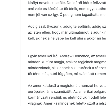
királyt neveltek belőle. De időről időre felizzo
ami vele és körülötte történik, nem egyeztethet
nem jól van ez így. Ő pedig nem tagadhatta me
Addig szabályozunk, addig telepítünk, addig 
az Isten ellen, hogy már ultimátumot is adunk ne
kell, akinek a helyébe be kell ülni s akkor mi l
Egyik amerikai író, Andrew Delbanco, az ameri
minden kultúra magja, amikor tagjainak megmon
mindazoknak, akik ennek a kultúrának a részese
történelmét, attól függően, mi számított remén
Az amerikaiaknál a megistenült nemzet helyette
európaiaknál is száműzött. Az amerikai polgá
kormányzati rendjük és életmódjuk modell leh
világnak. Amerika mindenek felett- szólt a jel