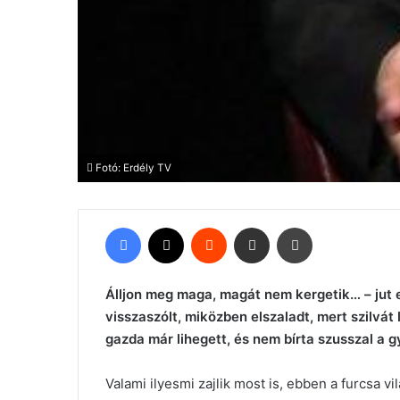
Fotó: Erdély TV
Facebook
X
Reddit
Megosztás email-ben
Nyomtatás
Álljon meg maga, magát nem kergetik… – jut 
visszaszólt, miközben elszaladt, mert szilvát
gazda már lihegett, és nem bírta szusszal a 
Valami ilyesmi zajlik most is, ebben a furcsa 