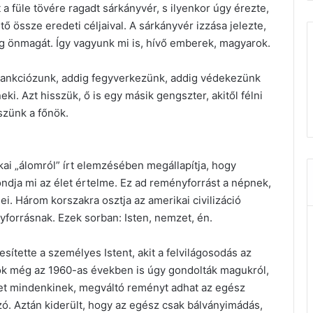
tt a füle tövére ragadt sárkányvér, s ilyenkor úgy érezte,
ő össze eredeti céljaival. A sárkányvér izzása jelezte,
g önmagát. Így vagyunk mi is, hívő emberek, magyarok.
szankciózunk, addig fegyverkezünk, addig védekezünk
ki. Azt hisszük, ő is egy másik gengszter, akitől félni
eszünk a főnök.
kai „álomról” írt elemzésében megállapítja, hogy
dja mi az élet értelme. Ez ad reményforrást a népnek,
i. Három korszakra osztja az amerikai civilizáció
yforrásnak. Ezek sorban: Isten, nemzet, én.
sítette a személyes Istent, akit a felvilágosodás az
rok még az 1960-as években is úgy gondolták magukról,
et mindenkinek, megváltó reményt adhat az egész
szó. Aztán kiderült, hogy az egész csak bálványimádás,