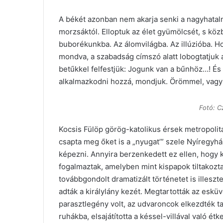
A békét azonban nem akarja senki a nagyhatalm
morzsáktól. Elloptuk az élet gyümölcsét, s k
buborékunkba. Az álomvilágba. Az illúzióba. H
mondva, a szabadság címszó alatt lobogtatjuk 
betűkkel felfestjük: Jogunk van a bűnhöz…! És 
alkalmazkodni hozzá, mondjuk. Örömmel, vagy
Fotó: C
Kocsis Fülöp görög-katolikus érsek metropolit
csapta meg őket is a „nyugat’” szele Nyíregyh
képezni. Annyira berzenkedett ez ellen, hogy 
fogalmaztak, amelyben mint kispapok tiltakozt
továbbgondolt dramatizált történetet is illeszt
adták a királylány kezét. Megtartották az esküvő
parasztlegény volt, az udvaroncok elkezdték tan
ruhákba, elsajátította a késsel-villával való étke