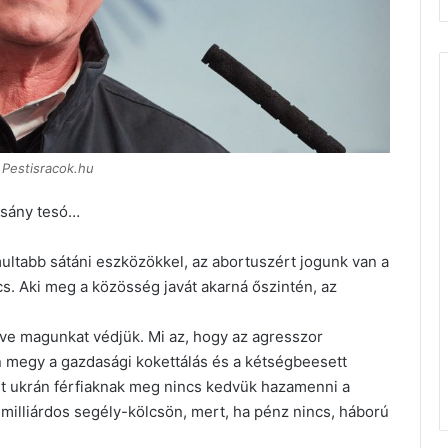
 Pestisracok.hu
csány tesó…
multabb sátáni eszközökkel, az abortuszért jogunk van a
. Aki meg a közösség javát akarná őszintén, az
dve magunkat védjük. Mi az, hogy az agresszor
megy a gazdasági kokettálás és a kétségbeesett
lt ukrán férfiaknak meg nincs kedvük hazamenni a
 milliárdos segély-kölcsön, mert, ha pénz nincs, háború