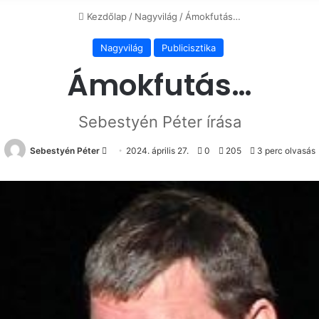
Kezdőlap
/
Nagyvilág
/
Ámokfutás…
Nagyvilág
Publicisztika
Ámokfutás…
Sebestyén Péter írása
Send
Sebestyén Péter
2024. április 27.
0
205
3 perc olvasás
an
email