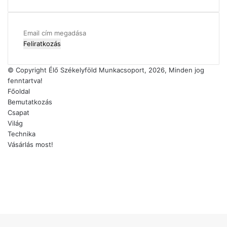
Email
cím
megadása
© Copyright Élő Székelyföld Munkacsoport, 2026, Minden jog
fenntartva!
Főoldal
Bemutatkozás
Csapat
Világ
Technika
Vásárlás most!
Facebook
X
YouTube
Instagram
Facebook
X
WhatsApp
Telegram
Viber
'Fel
a