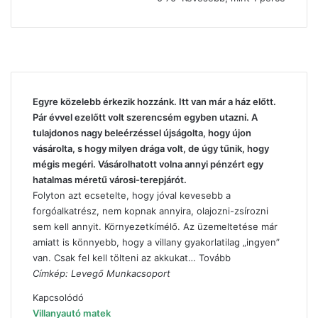
Egyre közelebb érkezik hozzánk. Itt van már a ház előtt.
Pár évvel ezelőtt volt szerencsém egyben utazni. A
tulajdonos nagy beleérzéssel újságolta, hogy újon
vásárolta, s hogy milyen drága volt, de úgy tűnik, hogy
mégis megéri. Vásárolhatott volna annyi pénzért egy
hatalmas méretű városi-terepjárót.
Folyton azt ecsetelte, hogy jóval kevesebb a
forgóalkatrész, nem kopnak annyira, olajozni-zsírozni
sem kell annyit. Környezetkímélő. Az üzemeltetése már
amiatt is könnyebb, hogy a villany gyakorlatilag „ingyen”
van. Csak fel kell tölteni az akkukat…
Tovább
Címkép: Levegő Munkacsoport
Kapcsolódó
Villanyautó matek