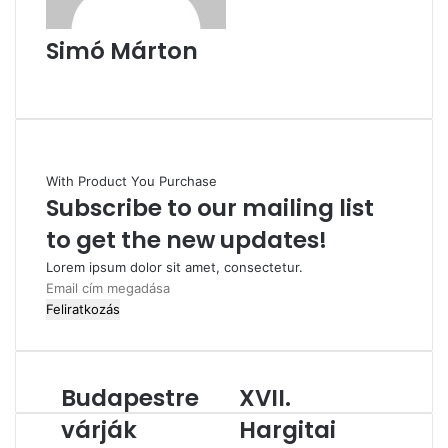
Simó Márton
Facebook
With Product You Purchase
Subscribe to our mailing list
to get the new updates!
Lorem ipsum dolor sit amet, consectetur.
Email
cím
megadása
Budapestre
XVII.
Budapestre
XVII.
várják
Hargitai
várják
Hargitai
Ferenc
Megyenapok