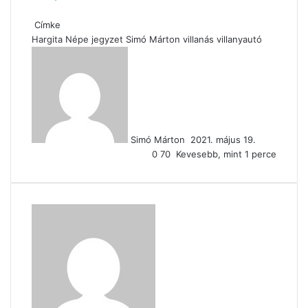
Címke
Hargita Népe
jegyzet
Simó Márton
villanás
villanyautó
Send
an
email
Simó Márton
2021. május 19.
0
70
Kevesebb, mint 1 perce