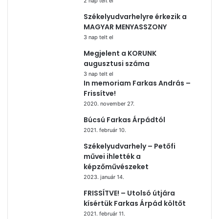
2 nap telt el
Székelyudvarhelyre érkezik a
MAGYAR MENYASSZONY
3 nap telt el
Megjelent a KORUNK
augusztusi száma
3 nap telt el
In memoriam Farkas András –
Frissítve!
2020. november 27.
Búcsú Farkas Árpádtól
2021. február 10.
Székelyudvarhely – Petőfi
művei ihlették a
képzőművészeket
2023. január 14.
FRISSÍTVE! – Utolsó útjára
kísértük Farkas Árpád költőt
2021. február 11.