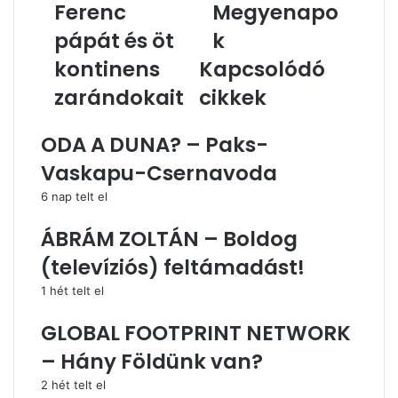
pápát
Ferenc
Megyenapo
és
pápát és öt
k
öt
kontinens
kontinens
Kapcsolódó
zarándokait
zarándokait
cikkek
ODA A DUNA? – Paks-
Vaskapu-Csernavoda
6 nap telt el
ÁBRÁM ZOLTÁN – Boldog
(televíziós) feltámadást!
1 hét telt el
GLOBAL FOOTPRINT NETWORK
– Hány Földünk van?
2 hét telt el