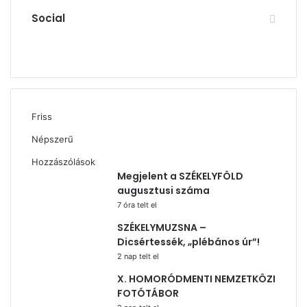
Social
Facebook
X
YouTube
Instagram
Friss
Népszerű
Hozzászólások
Megjelent a SZÉKELYFÖLD
augusztusi száma
7 óra telt el
SZÉKELYMUZSNA –
Dicsértessék, „plébános úr”!
2 nap telt el
X. HOMORÓDMENTI NEMZETKÖZI
FOTÓTÁBOR