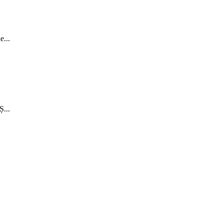
...
...