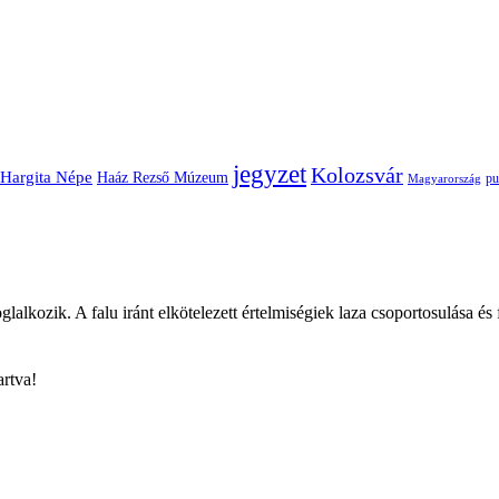
jegyzet
Kolozsvár
Hargita Népe
Haáz Rezső Múzeum
pu
Magyarország
glalkozik. A falu iránt elkötelezett értelmiségiek laza csoportosulása és
rtva!