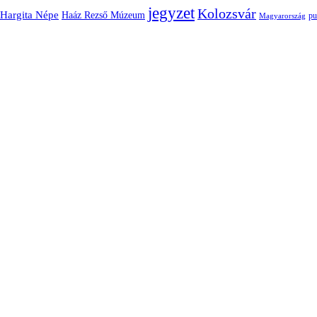
jegyzet
Kolozsvár
Hargita Népe
Haáz Rezső Múzeum
pu
Magyarország