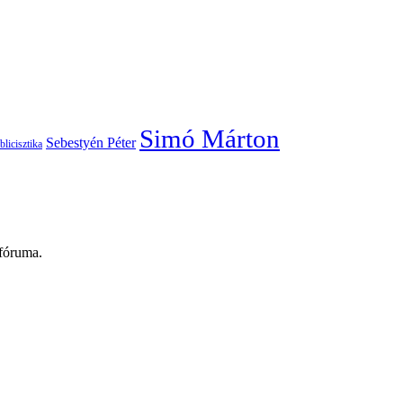
Simó Márton
Sebestyén Péter
blicisztika
 fóruma.