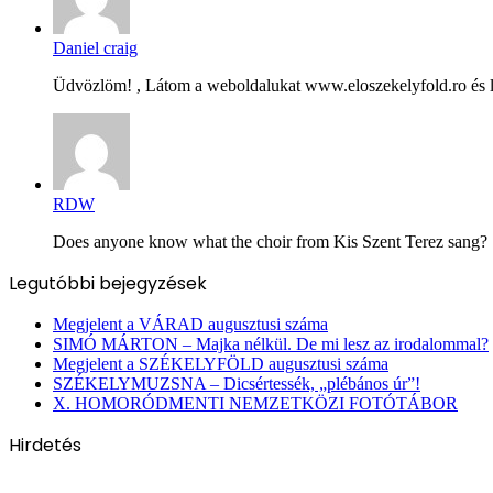
Daniel craig
Üdvözlöm! , Látom a weboldalukat www.eloszekelyfold.ro és le
RDW
Does anyone know what the choir from Kis Szent Terez sang? Ș
Legutóbbi bejegyzések
Megjelent a VÁRAD augusztusi száma
SIMÓ MÁRTON – Majka nélkül. De mi lesz az irodalommal?
Megjelent a SZÉKELYFÖLD augusztusi száma
SZÉKELYMUZSNA – Dicsértessék, „plébános úr”!
X. HOMORÓDMENTI NEMZETKÖZI FOTÓTÁBOR
Hirdetés