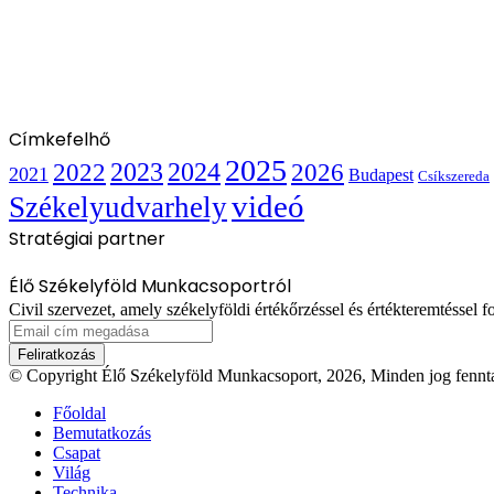
Címkefelhő
2025
2022
2023
2024
2026
2021
Budapest
Csíkszereda
videó
Székelyudvarhely
Stratégiai partner
Élő Székelyföld Munkacsoportról
Civil szervezet, amely székelyföldi értékőrzéssel és értékteremtéssel fo
Email
cím
megadása
© Copyright Élő Székelyföld Munkacsoport, 2026, Minden jog fennta
Főoldal
Bemutatkozás
Csapat
Világ
Technika