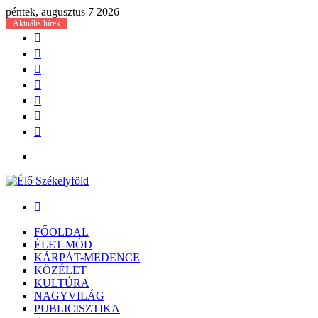
péntek, augusztus 7 2026
Aktuális hírek
Facebook
X
YouTube
Instagram
Belépés
Véletlen
cikk
Oldalsáv
Menü
Keresés:
FŐOLDAL
ÉLET-MÓD
KÁRPÁT-MEDENCE
KÖZÉLET
KULTÚRA
NAGYVILÁG
PUBLICISZTIKA