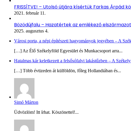
FRISSÍTVE! – Utolsó útjára kísértük Farkas Árpád kö
2021. február 11.
Bözödújfalu – Hazatértek az emlékező elszármazo
2025. augusztus 4.
Városi porta, a népi építészeti hagyományok jegyében – A Szé
[…] Az Élő Székelyföld Egyesület és Munkacsoport arra...
Hatalmas kár keletkezett a felsősófalvi lakástűzben – A Székel
[…] Több évtizeden át külföldön, főleg Hollandiában és...
Simó Márton
Üdvözlöm! Itt írhat. Köszönettel!...