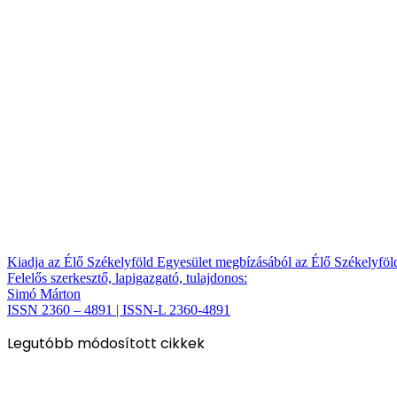
Kiadja az Élő Székelyföld Egyesület megbízásából az Élő Székelyfö
Felelős szerkesztő, lapigazgató, tulajdonos:
Simó Márton
ISSN 2360 – 4891 | ISSN-L 2360-4891
Legutóbb módosított cikkek