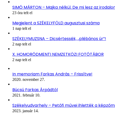
SIMÓ MÁRTON – Majka nélkül. De mi lesz az irodal
23 óra telt el
Megjelent a SZÉKELYFÖLD augusztusi száma
1 nap telt el
SZÉKELYMUZSNA – Dicsértessék, „plébános úr”!
2 nap telt el
X. HOMORÓDMENTI NEMZETKÖZI FOTÓTÁBOR
2 nap telt el
In memoriam Farkas András – Frissítve!
2020. november 27.
Búcsú Farkas Árpádtól
2021. február 10.
Székelyudvarhely – Petőfi művei ihlették a képző
2023. január 14.