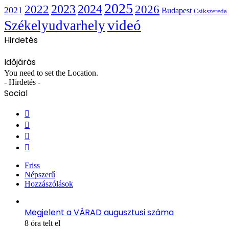
2025
2022
2023
2024
2026
2021
Budapest
Csíkszereda
videó
Székelyudvarhely
Hirdetés
Időjárás
You need to set the Location.
- Hirdetés -
Social
Facebook
X
YouTube
Instagram
Friss
Népszerű
Hozzászólások
Megjelent a VÁRAD augusztusi száma
8 óra telt el