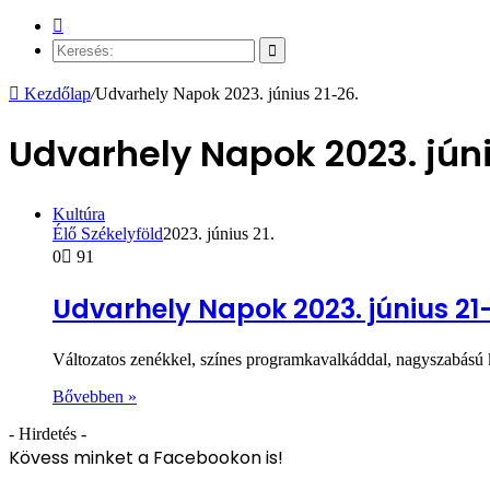
Véletlen
cikk
Keresés:
Kezdőlap
/
Udvarhely Napok 2023. június 21-26.
Udvarhely Napok 2023. júni
Kultúra
Élő Székelyföld
2023. június 21.
0
91
Udvarhely Napok 2023. június 21
Változatos zenékkel, színes programkavalkáddal, nagyszabású k
Bővebben »
- Hirdetés -
Kövess minket a Facebookon is!