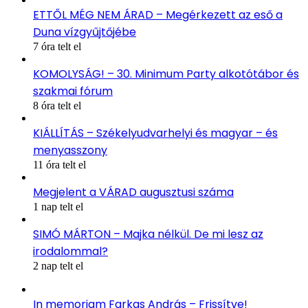
ETTŐL MÉG NEM ÁRAD – Megérkezett az eső a
Duna vízgyűjtőjébe
7 óra telt el
KOMOLYSÁG! – 30. Minimum Party alkotótábor és
szakmai fórum
8 óra telt el
KIÁLLÍTÁS – Székelyudvarhelyi és magyar – és
menyasszony
11 óra telt el
Megjelent a VÁRAD augusztusi száma
1 nap telt el
SIMÓ MÁRTON – Majka nélkül. De mi lesz az
irodalommal?
2 nap telt el
In memoriam Farkas András – Frissítve!