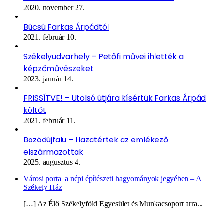
2020. november 27.
Búcsú Farkas Árpádtól
2021. február 10.
Székelyudvarhely – Petőfi művei ihlették a
képzőművészeket
2023. január 14.
FRISSÍTVE! – Utolsó útjára kísértük Farkas Árpád
költőt
2021. február 11.
Bözödújfalu – Hazatértek az emlékező
elszármazottak
2025. augusztus 4.
Városi porta, a népi építészeti hagyományok jegyében – A
Székely Ház
[…] Az Élő Székelyföld Egyesület és Munkacsoport arra...