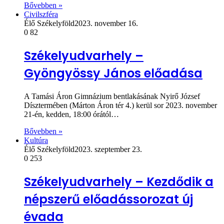
Bővebben »
Civilszféra
Élő Székelyföld
2023. november 16.
0
82
Székelyudvarhely –
Gyöngyössy János előadása
A Tamási Áron Gimnázium bentlakásának Nyirő József
Dísztermében (Márton Áron tér 4.) kerül sor 2023. november
21-én, kedden, 18:00 órától…
Bővebben »
Kultúra
Élő Székelyföld
2023. szeptember 23.
0
253
Székelyudvarhely – Kezdődik a
népszerű előadássorozat új
évada