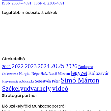
ISSN 2360 – 4891 | ISSN-L 2360-4891
Legutóbb módosított cikkek
Címkefelhő
2025
2022
2023
2024
2026
2021
Budapest
jegyzet
Kolozsvár
Hargita Népe
Haáz Rezső Múzeum
Csíkszereda
Simó Márton
Sebestyén Péter
publicisztika
Magyarország
videó
Székelyudvarhely
Stratégiai partner
Élő Székelyföld Munkacsoportról