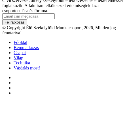
Civil szervezet, amely székelyföldi értékőrzéssel és értékteremtéssel
foglalkozik. A falu iránt elkötelezett értelmiségiek laza
csoportosulása és fóruma.
Email
cím
megadása
© Copyright Élő Székelyföld Munkacsoport, 2026, Minden jog
fenntartva!
Főoldal
Bemutatkozás
Csapat
Világ
Technika
Vásárlás most!
Facebook
X
YouTube
Instagram
'Fel
a
tetejéhez'
gomb