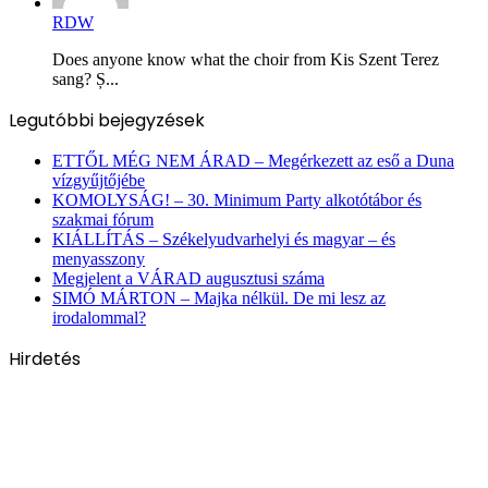
RDW
Does anyone know what the choir from Kis Szent Terez
sang? Ș...
Legutóbbi bejegyzések
ETTŐL MÉG NEM ÁRAD – Megérkezett az eső a Duna
vízgyűjtőjébe
KOMOLYSÁG! – 30. Minimum Party alkotótábor és
szakmai fórum
KIÁLLÍTÁS – Székelyudvarhelyi és magyar – és
menyasszony
Megjelent a VÁRAD augusztusi száma
SIMÓ MÁRTON – Majka nélkül. De mi lesz az
irodalommal?
Hirdetés