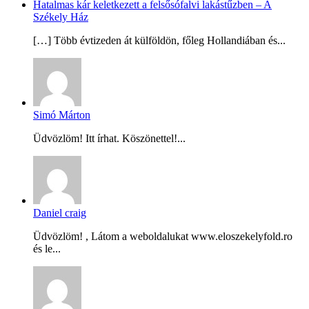
Hatalmas kár keletkezett a felsősófalvi lakástűzben – A
Székely Ház
[…] Több évtizeden át külföldön, főleg Hollandiában és...
Simó Márton
Üdvözlöm! Itt írhat. Köszönettel!...
Daniel craig
Üdvözlöm! , Látom a weboldalukat www.eloszekelyfold.ro
és le...