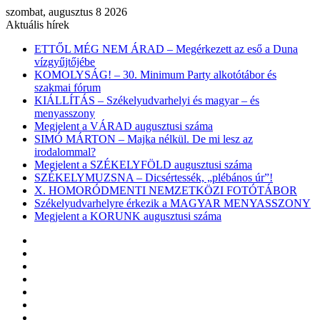
szombat, augusztus 8 2026
Aktuális hírek
ETTŐL MÉG NEM ÁRAD – Megérkezett az eső a Duna
vízgyűjtőjébe
KOMOLYSÁG! – 30. Minimum Party alkotótábor és
szakmai fórum
KIÁLLÍTÁS – Székelyudvarhelyi és magyar – és
menyasszony
Megjelent a VÁRAD augusztusi száma
SIMÓ MÁRTON – Majka nélkül. De mi lesz az
irodalommal?
Megjelent a SZÉKELYFÖLD augusztusi száma
SZÉKELYMUZSNA – Dicsértessék, „plébános úr”!
X. HOMORÓDMENTI NEMZETKÖZI FOTÓTÁBOR
Székelyudvarhelyre érkezik a MAGYAR MENYASSZONY
Megjelent a KORUNK augusztusi száma
Facebook
X
YouTube
Instagram
Belépés
Véletlen
cikk
Oldalsáv