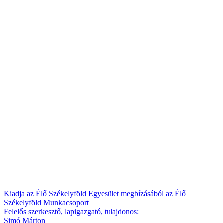
Kiadja az Élő Székelyföld Egyesület megbízásából az Élő
Székelyföld Munkacsoport
Felelős szerkesztő, lapigazgató, tulajdonos:
Simó Márton