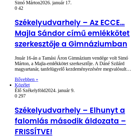
Simó Márton
2026. január 17.
0
42
Székelyudvarhely – Az ECCE…
Majla Sándor című emlékkötet
szerkesztője a Gimnáziumban
Jnuár 16-án a Tamási Áron Gimnázium vendége volt Simó
Márton, a Majla-emlékkötet szerkesztője. A Dáné Szilárd
magyartanár, tanfelügyelő kezdeményezésére megvalósult…
Bővebben »
Közélet
Élő Székelyföld
2024. január 9.
0
297
Székelyudvarhely – Elhunyt a
falomlás második áldozata –
FRISSÍTVE!