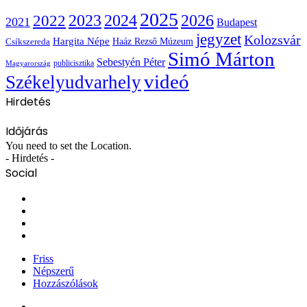
2025
2022
2023
2024
2026
2021
Budapest
jegyzet
Kolozsvár
Hargita Népe
Haáz Rezső Múzeum
Csíkszereda
Simó Márton
Sebestyén Péter
publicisztika
Magyarország
videó
Székelyudvarhely
Hirdetés
Időjárás
You need to set the Location.
- Hirdetés -
Social
Facebook
X
YouTube
Instagram
Friss
Népszerű
Hozzászólások