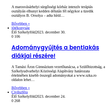
A marosvásárhelyi sürgősségi kórház intenzív terápiás
osztályán elhunyt kedden délután fél négykor a tizedik
osztályos B. Orsolya – adta hírül…
Bővebben »
jótékonyság
Élő Székelyföld
2023. december 30.
0
106
Adománygyűjtés a bentlakás
diákjai részére!
A Tamási Áron Gimnázium vezetőtanácsa, a Szülőbizottság, a
Székelyudvarhelyi Közösségi Alapítvány határozata
értelmében kisebb összegű adományokat a www.szka.ro
oldalon lehet…
Bővebben »
Civilszféra
Élő Székelyföld
2023. december 24.
0
268