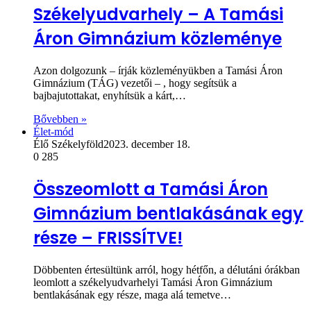
Székelyudvarhely – A Tamási
Áron Gimnázium közleménye
Azon dolgozunk – írják közleményükben a Tamási Áron
Gimnázium (TÁG) vezetői – , hogy segítsük a
bajbajutottakat, enyhítsük a kárt,…
Bővebben »
Élet-mód
Élő Székelyföld
2023. december 18.
0
285
Összeomlott a Tamási Áron
Gimnázium bentlakásának egy
része – FRISSÍTVE!
Döbbenten értesültünk arról, hogy hétfőn, a délutáni órákban
leomlott a székelyudvarhelyi Tamási Áron Gimnázium
bentlakásának egy része, maga alá temetve…