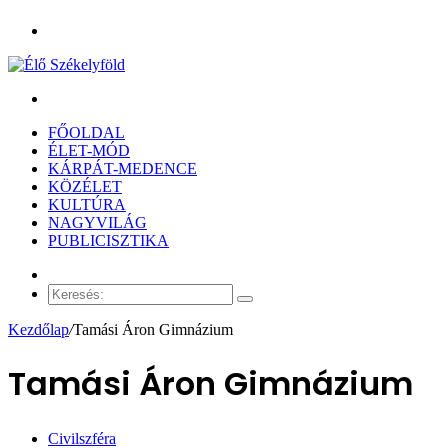
Menü
Keresés:
FŐOLDAL
ÉLET-MÓD
KÁRPÁT-MEDENCE
KÖZÉLET
KULTÚRA
NAGYVILÁG
PUBLICISZTIKA
Véletlen
cikk
Keresés:
Kezdőlap
/
Tamási Áron Gimnázium
Tamási Áron Gimnázium
Civilszféra