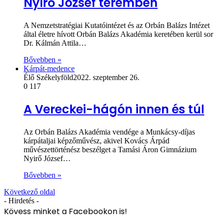
Nyirő József teremben
A Nemzetstratégiai Kutatóintézet és az Orbán Balázs Intézet
által életre hívott Orbán Balázs Akadémia keretében kerül sor
Dr. Kálmán Attila…
Bővebben »
Kárpát-medence
Élő Székelyföld
2022. szeptember 26.
0
117
A Vereckei-hágón innen és túl
Az Orbán Balázs Akadémia vendége a Munkácsy-díjas
kárpátaljai képzőművész, akivel Kovács Árpád
művészettörténész beszélget a Tamási Áron Gimnázium
Nyirő József…
Bővebben »
Következő oldal
- Hirdetés -
Kövess minket a Facebookon is!