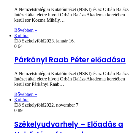
A Nemzetstratégiai Kutatóintézet (NSKI) és az Orbán Balázs
Intézet által életre hívott Orbán Balázs Akadémia keretében
kerül sor Kozma Mihály…
Bővebben »
Kultúra
Élő Székelyföld
2023. január 16.
0
64
Párkányi Raab Péter előadása
A Nemzetstratégiai Kutatóintézet (NSKI) és az Orbán Balázs
Intézet által életre hívott Orbán Balázs Akadémia keretében
kerül sor Párkányi Raab…
Bővebben »
Kultúra
Élő Székelyföld
2022. november 7.
0
89
Székelyudvarhely – Előadás a