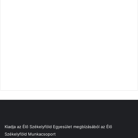
Kiadja az Élő Székelyföld Egyesület megbízásából az Élő
Székelyföld Munkacsoport