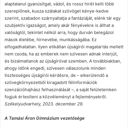
alaptalanul gyanúsítgat, vádol, és rossz hírét kelti több
szereplőnek, kusza szálakat szövöget kénye-kedve
szerint, szabadon szárnyaltatja a fantáziáját, elénk tár egy
szubjektív igazságot, amely akár fényévekre is állhat a
valóságtól, tekintet nélkül arra, hogy durván belegázol
mások életébe, hírnevébe, munkásságába. Ez
elfogadhatatlan. Ilyen etikátlan újságírói magatartás mellett
nem csoda, ha az emberek nem szívesen adnak interjút,
és bizalmatlanok az újságíróval szemben. A továbbiakban,
ahogy időnk engedi, szívesen válaszolunk minden
tisztességes újságírói kérdésre, de – elkerülendő a
szövegkörnyezetből kiragadott félinformációk
szenzációhajhász felhasználását –, a saját felületeinken
fogjuk értesíteni a közvéleményt a fejleményekről.
Székelyudvarhely, 2023. december 29.
A Tamási Áron Gimnázium vezetősége