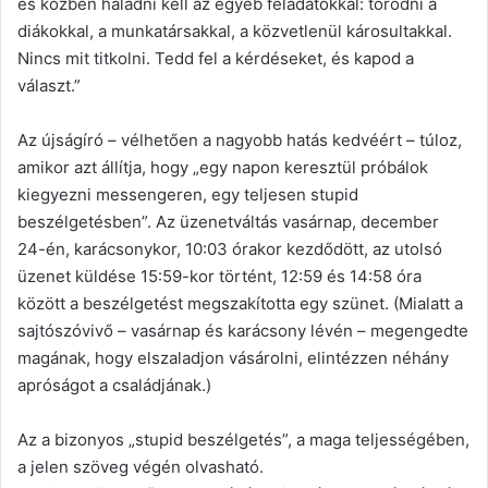
és közben haladni kell az egyéb feladatokkal: törődni a
diákokkal, a munkatársakkal, a közvetlenül károsultakkal.
Nincs mit titkolni. Tedd fel a kérdéseket, és kapod a
választ.”
Az újságíró – vélhetően a nagyobb hatás kedvéért – túloz,
amikor azt állítja, hogy „egy napon keresztül próbálok
kiegyezni messengeren, egy teljesen stupid
beszélgetésben”. Az üzenetváltás vasárnap, december
24-én, karácsonykor, 10:03 órakor kezdődött, az utolsó
üzenet küldése 15:59-kor történt, 12:59 és 14:58 óra
között a beszélgetést megszakította egy szünet. (Mialatt a
sajtószóvivő – vasárnap és karácsony lévén – megengedte
magának, hogy elszaladjon vásárolni, elintézzen néhány
apróságot a családjának.)
Az a bizonyos „stupid beszélgetés”, a maga teljességében,
a jelen szöveg végén olvasható.