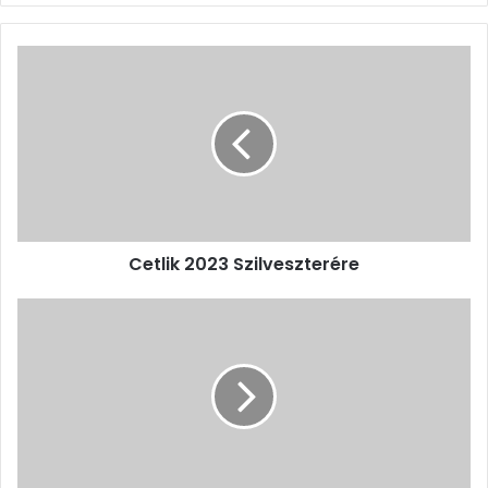
Cetlik
2023
Szilveszterére
Cetlik 2023 Szilveszterére
Elhunyt
Kovács
András
Ferenc
Kossuth-
díjas
költő