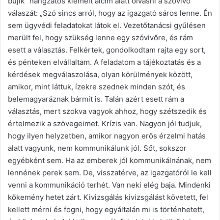
bújik” hangzatos kiemelt alcím alatt olvasni a szóvivő
válaszát: „Szó sincs arról, hogy az igazgató sáros lenne. Én
sem ügyvédi feladatokat látok el. Vezetőtanácsi gyűlésen
merült fel, hogy szükség lenne egy szóvivőre, és rám
esett a választás. Felkértek, gondolkodtam rajta egy sort,
és pénteken elvállaltam. A feladatom a tájékoztatás és a
kérdések megválaszolása, olyan körülmények között,
amikor, mint láttuk, ízekre szednek minden szót, és
belemagyaráznak bármit is. Talán azért esett rám a
választás, mert szokva vagyok ahhoz, hogy szétszedik és
értelmezik a szövegeimet. Krízis van. Nagyon jól tudjuk,
hogy ilyen helyzetben, amikor nagyon erős érzelmi hatás
alatt vagyunk, nem kommunikálunk jól. Sőt, sokszor
egyébként sem. Ha az emberek jól kommunikálnának, nem
lennének perek sem. De, visszatérve, az igazgatóról le kell
venni a kommunikáció terhét. Van neki elég baja. Mindenki
kőkemény hetet zárt. Kivizsgálás kivizsgálást követett, fel
kellett mérni és fogni, hogy egyáltalán mi is történhetett,