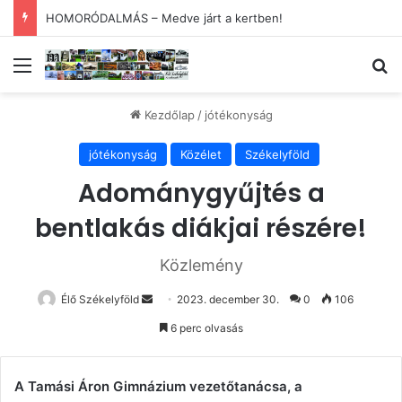
Kezdődik az 54. Tokaji Írótábor
Menü
Ke
Kezdőlap
/
jótékonyság
jótékonyság
Közélet
Székelyföld
Adománygyűjtés a
bentlakás diákjai részére!
Közlemény
Send
Élő Székelyföld
2023. december 30.
0
106
an
6 perc olvasás
email
A Tamási Áron Gimnázium vezetőtanácsa, a