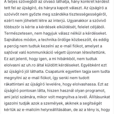
A teljes szövegből az olvasó láthatja, hány konkrét kérdést
tett fel az újságíró, és hányra kapott választ. Az újságíró a
szóvivőt nem győzte meg szándéka tisztességességéről,
ezért nem jöhetett létre az interjú. Ugyanakkor a szóvivő
többször is kérte a kérdések elküldését, felelet céljából.
Természetesen, nem hagyjuk válasz nélkül a kérdéseket.
Sajnálatos módon, a technika ördöge közbeszólt, és eddig
a percig nem tudtuk kezelni az e-mail fiókot, amelyet a
sajtóval való kommunikáció végett újonnan létesítettünk.
Ez azt jelenti, hogy igen, a mi hibánkból, nem tudtuk
elolvasni az uh.ro által küldött kérdéseket. Egyébként ezt
az újságíró jól láthatta. Csapatunk egyetlen tagja sem tudta
megnyitni az e-mail fiókot, így senki nem tudott
rákattintani az újságíró levelére, hogy elolvashassa. Ezt az
újságíró pontosan látta, hiszen használ olyan programot,
ami jelzi számára, mikor volt megnyitva a levél. Állításunkat
igazolni tudják azok a személyek, akiknek a segítségét
kértük az e-mailcím helyreállításában, de az a tény is, hogy