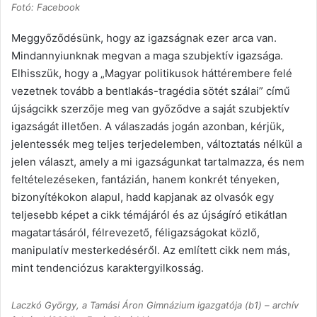
Fotó: Facebook
Meggyőződésünk, hogy az igazságnak ezer arca van.
Mindannyiunknak megvan a maga szubjektív igazsága.
Elhisszük, hogy a „Magyar politikusok háttérembere felé
vezetnek tovább a bentlakás-tragédia sötét szálai” című
újságcikk szerzője meg van győződve a saját szubjektív
igazságát illetően. A válaszadás jogán azonban, kérjük,
jelentessék meg teljes terjedelemben, változtatás nélkül a
jelen választ, amely a mi igazságunkat tartalmazza, és nem
feltételezéseken, fantázián, hanem konkrét tényeken,
bizonyítékokon alapul, hadd kapjanak az olvasók egy
teljesebb képet a cikk témájáról és az újságíró etikátlan
magatartásáról, félrevezető, féligazságokat közlő,
manipulatív mesterkedéséről. Az említett cikk nem más,
mint tendenciózus karaktergyilkosság.
Laczkó György, a Tamási Áron Gimnázium igazgatója (b1) – archív