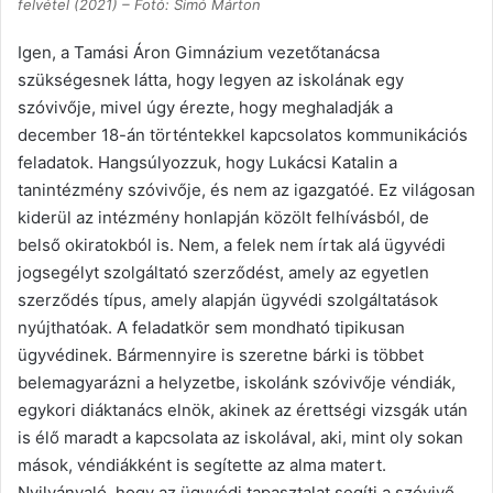
felvétel (2021) – Fotó: Simó Márton
Igen, a Tamási Áron Gimnázium vezetőtanácsa
szükségesnek látta, hogy legyen az iskolának egy
szóvivője, mivel úgy érezte, hogy meghaladják a
december 18-án történtekkel kapcsolatos kommunikációs
feladatok. Hangsúlyozzuk, hogy Lukácsi Katalin a
tanintézmény szóvivője, és nem az igazgatóé. Ez világosan
kiderül az intézmény honlapján közölt felhívásból, de
belső okiratokból is. Nem, a felek nem írtak alá ügyvédi
jogsegélyt szolgáltató szerződést, amely az egyetlen
szerződés típus, amely alapján ügyvédi szolgáltatások
nyújthatóak. A feladatkör sem mondható tipikusan
ügyvédinek. Bármennyire is szeretne bárki is többet
belemagyarázni a helyzetbe, iskolánk szóvivője véndiák,
egykori diáktanács elnök, akinek az érettségi vizsgák után
is élő maradt a kapcsolata az iskolával, aki, mint oly sokan
mások, véndiákként is segítette az alma matert.
Nyilvánvaló, hogy az ügyvédi tapasztalat segíti a szóvivő