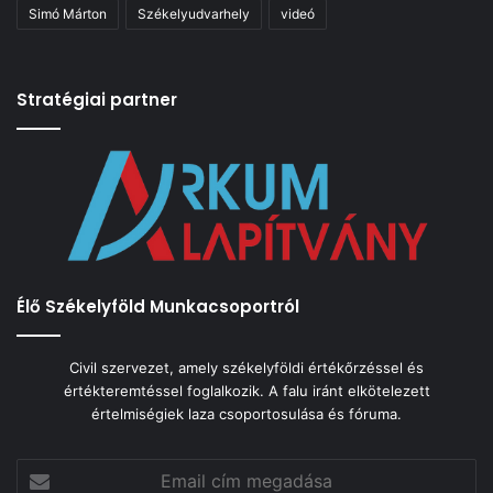
Simó Márton
Székelyudvarhely
videó
Stratégiai partner
Élő Székelyföld Munkacsoportról
Civil szervezet, amely székelyföldi értékőrzéssel és
értékteremtéssel foglalkozik. A falu iránt elkötelezett
értelmiségiek laza csoportosulása és fóruma.
Email
cím