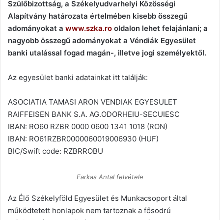
Szülőbizottság, a Székelyudvarhelyi Közösségi
Alapítvány határozata értelmében kisebb összegű
adományokat a
www.szka.ro
oldalon lehet felajánlani; a
nagyobb összegű adományokat a Véndiák Egyesület
banki utalással fogad magán-, illetve jogi személyektől.
Az egyesület banki adatainkat itt találják:
ASOCIATIA TAMASI ARON VENDIAK EGYESULET
RAIFFEISEN BANK S.A. AG.ODORHEIU-SECUIESC
IBAN: RO60 RZBR 0000 0600 1341 1018 (RON)
IBAN: RO61RZBR0000060019006930 (HUF)
BIC/Swift code: RZBRROBU
Farkas Antal felvétele
Az Élő Székelyföld Egyesület és Munkacsoport által
működtetett honlapok nem tartoznak a fősodrú