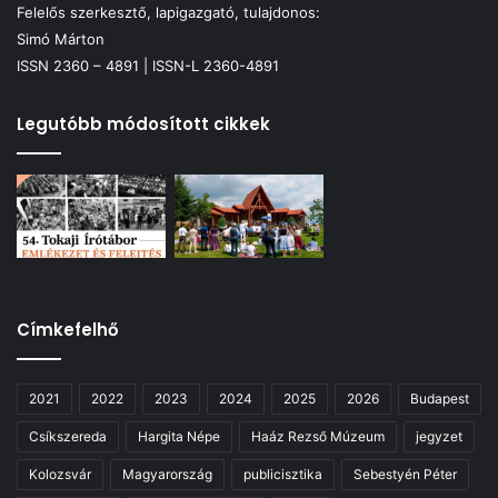
Felelős szerkesztő, lapigazgató, tulajdonos:
Simó Márton
ISSN 2360 – 4891 | ISSN-L 2360-4891
Legutóbb módosított cikkek
Címkefelhő
2021
2022
2023
2024
2025
2026
Budapest
Csíkszereda
Hargita Népe
Haáz Rezső Múzeum
jegyzet
Kolozsvár
Magyarország
publicisztika
Sebestyén Péter