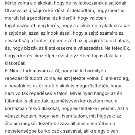
kérte volna a diákokat, hogy ne nyilatkozzanak a sajtónak.
Olvasva az újságírói kérdést, érdeklődtem, hogy miért is
merült fel a probléma, és kiderült, hogy valóban
fogalmazódott meg kérés, hogy a diákok ne nyilatkozzanak
a sajtónak, azzal az indoklással, hogy a sajtó számára az
olvasottság a fontos, éppen ezért az újságírók túlozhatnak,
és, hogy bízzák az illetékesekre a válaszadást. Ne feledjük,
hogy a kérés címzettjei krízishelyzetben tapasztalatlan
kiskorúak;
6. Nincs tudomásom arról, hogy bárki bármilyen
repedésről tudott volna, és azt jelezte volna. Ellenkezőleg,
a nevelők és az érintett diákok is megerősítették, hogy
nem voltak repedések a falon. Mivel ilyen hangok az én
fülembe is eljutottak, személyesen kérdeztem meg a
kórházban fekvő diákokat, hogy észleltek-e ilyesmit. Azt a
választ kaptam, hogy nem. Nem tudom, mit higgyek: az
általam megkérdezettek szava áll éles ellentétben a
névtelenségbe burkolózók szavával, akikre egy olyan