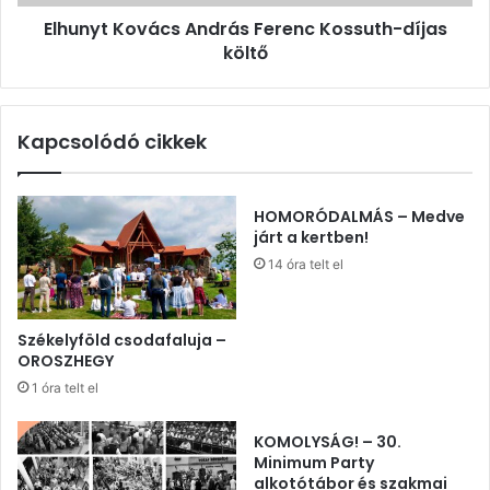
Elhunyt Kovács András Ferenc Kossuth-díjas
költő
Kapcsolódó cikkek
HOMORÓDALMÁS – Medve
járt a kertben!
14 óra telt el
Székelyföld csodafaluja –
OROSZHEGY
1 óra telt el
KOMOLYSÁG! – 30.
Minimum Party
alkotótábor és szakmai