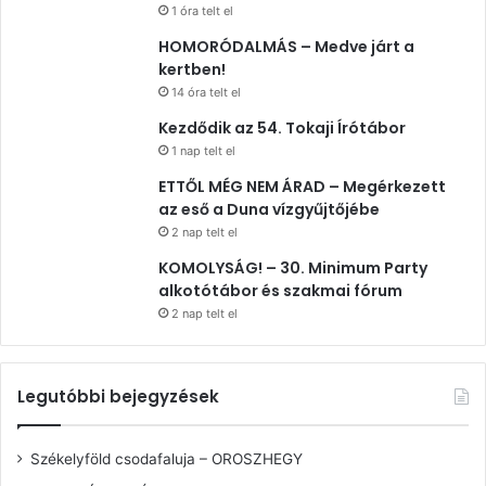
1 óra telt el
HOMORÓDALMÁS – Medve járt a
kertben!
14 óra telt el
Kezdődik az 54. Tokaji Írótábor
1 nap telt el
ETTŐL MÉG NEM ÁRAD – Megérkezett
az eső a Duna vízgyűjtőjébe
2 nap telt el
KOMOLYSÁG! – 30. Minimum Party
alkotótábor és szakmai fórum
2 nap telt el
Legutóbbi bejegyzések
Székelyföld csodafaluja – OROSZHEGY