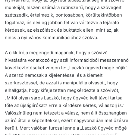
munkáját, hiszen számára rutinszerű, hogy a szövegeit
szétszedik, értelmezik, pontosabban, körültekintőbben
fogalmaz, és elvileg jobban fel van vértezve a lejárató
kérdések, az elszólások és buktatók ellen, mint az, aki
nincs a nyilvános kommunikációhoz szokva.
A cikk írója megengedi magának, hogy a szóvivő
hivatására vonatkozó egy szál információból messzemenő
következtetéseket vonjon le: „Laczkó ügyvéd mögé bújik”.
A szerző nemcsak a kijelentéssel és a kiemelt
szerkesztéssel, de azzal is manipulálja olvasóit, hogy
elhallgatja, hogy kifejezetten megkérdezte a szóvivőt,
„Mitől olyan sáros Laczkó, hogy ügyvéd kell távol tartsa
tőle az újságiírókat? Erre a kérdésre kérlek, válaszolj is.”
Valószínűleg nem tetszett a válasz, nem állt összhangban
az író által elképzeltekkel, ezért nagyvonalúan mellőzésre
került. Mert valóban furcsa lenne a „Laczkó ügyvéd mögé