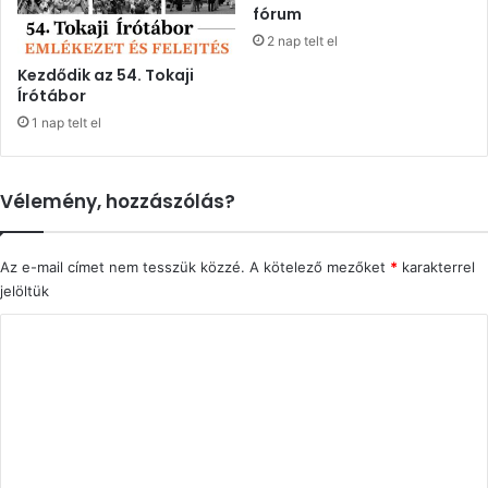
fórum
2 nap telt el
Kezdődik az 54. Tokaji
Írótábor
1 nap telt el
Vélemény, hozzászólás?
Az e-mail címet nem tesszük közzé.
A kötelező mezőket
*
karakterrel
jelöltük
H
o
z
z
á