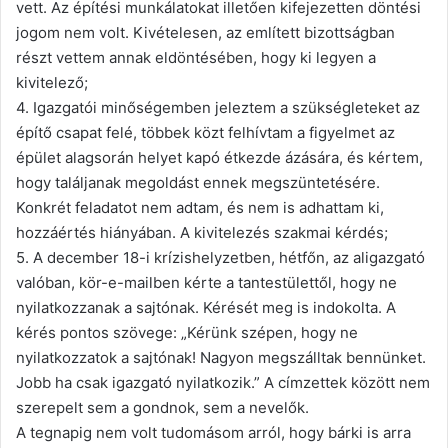
vett. Az építési munkálatokat illetően kifejezetten döntési
jogom nem volt. Kivételesen, az említett bizottságban
részt vettem annak eldöntésében, hogy ki legyen a
kivitelező;
4. Igazgatói minőségemben jeleztem a szükségleteket az
építő csapat felé, többek közt felhívtam a figyelmet az
épület alagsorán helyet kapó étkezde ázására, és kértem,
hogy találjanak megoldást ennek megszüntetésére.
Konkrét feladatot nem adtam, és nem is adhattam ki,
hozzáértés hiányában. A kivitelezés szakmai kérdés;
5. A december 18-i krízishelyzetben, hétfőn, az aligazgató
valóban, kör-e-mailben kérte a tantestülettől, hogy ne
nyilatkozzanak a sajtónak. Kérését meg is indokolta. A
kérés pontos szövege: „Kérünk szépen, hogy ne
nyilatkozzatok a sajtónak! Nagyon megszálltak bennünket.
Jobb ha csak igazgató nyilatkozik.” A címzettek között nem
szerepelt sem a gondnok, sem a nevelők.
A tegnapig nem volt tudomásom arról, hogy bárki is arra