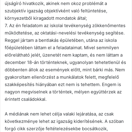
újságíró hivatkozik, akinek nem okoz problémát a
szubjektív igazság objektívként való feltüntetése,
környezetből kiragadott mondatok által;
7. Az én feladatom az iskolai tevékenység zökkenőmentes
működtetése, az oktatási-nevelési tevékenység segítése.
Reggel jártam a bentlakás épületében, utána az iskola
főépületében láttam el a feladataimat. Mivel semmilyen
előrelátható jelét, üzenetét nem kaptam, és nem láttam a
december 18-án történteknek, ugyanolyan tehetetlenül és
döbbenten állok az események előtt, mint bárki más. Nem
gyakoroltam ellenőrzést a munkálatok felett, megfelelő
szakképesítés hiányában ezt nem is tehettem. Engem is
nagyon megviselnek a történtek, mélyen együttérzek az
érintett családokkal.
A médiának nem lehet célja valaki lejáratása, az csak
következménye lehet az igazság kiderítésének. A szóban
forgó cikk szerzője feltételezésekbe bocsátkozik,