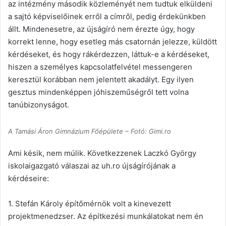
az intézmény második közleményét nem tudtuk elküldeni
a sajtó képviselőinek erről a címről, pedig érdekünkben
állt. Mindenesetre, az újságíró nem érezte úgy, hogy
korrekt lenne, hogy esetleg más csatornán jelezze, küldött
kérdéseket, és hogy rákérdezzen, láttuk-e a kérdéseket,
hiszen a személyes kapcsolatfelvétel messengeren
keresztül korábban nem jelentett akadályt. Egy ilyen
gesztus mindenképpen jóhiszeműségről tett volna
tanúbizonyságot.
A Tamási Áron Gimnázium Főépülete – Fotó: Gimi.ro
Ami késik, nem múlik. Következzenek Laczkó György
iskolaigazgató válaszai az uh.ro újságírójának a
kérdéseire:
1. Stefán Károly építőmérnök volt a kinevezett
projektmenedzser. Az építkezési munkálatokat nem én