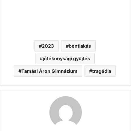
2023
bentlakás
jótékonysági gyűjtés
Tamási Áron Gimnázium
tragédia