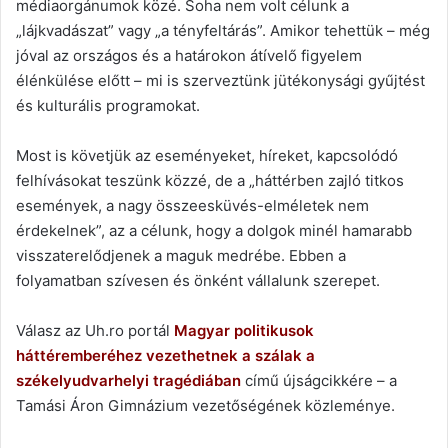
médiaorgánumok közé. Soha nem volt célunk a
„lájkvadászat” vagy „a tényfeltárás”. Amikor tehettük – még
jóval az országos és a határokon átívelő figyelem
élénkülése előtt – mi is szerveztünk jütékonysági gyűjtést
és kulturális programokat.
Most is követjük az eseményeket, híreket, kapcsolódó
felhívásokat teszünk közzé, de a „háttérben zajló titkos
események, a nagy összeesküvés-elméletek nem
érdekelnek”, az a célunk, hogy a dolgok minél hamarabb
visszaterelődjenek a maguk medrébe. Ebben a
folyamatban szívesen és önként vállalunk szerepet.
Válasz az Uh.ro portál
Magyar politikusok
háttéremberéhez vezethetnek a szálak a
székelyudvarhelyi tragédiában
című újságcikkére – a
Tamási Áron Gimnázium vezetőségének közleménye.