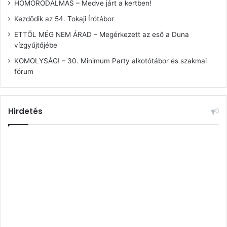
HOMORÓDALMÁS – Medve járt a kertben!
Kezdődik az 54. Tokaji Írótábor
ETTŐL MÉG NEM ÁRAD – Megérkezett az eső a Duna
vízgyűjtőjébe
KOMOLYSÁG! – 30. Minimum Party alkotótábor és szakmai
fórum
Hirdetés