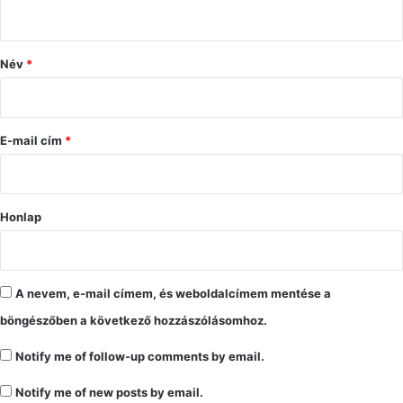
s
z
ó
Név
*
l
á
s
E-mail cím
*
*
Honlap
A nevem, e-mail címem, és weboldalcímem mentése a
böngészőben a következő hozzászólásomhoz.
Notify me of follow-up comments by email.
Notify me of new posts by email.