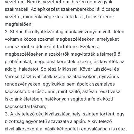
vezettem. Nem is vezethettem, hiszen nem vagyok
szakmabéli. Az építkezést szakemberekből álló csapat
vezette, mindenki végezte a feladatát, hatáskörének
megfelelően;
2. Stefán Károllyal kizárólag munkaviszonyom volt. Jelen
voltam a közös szakmai megbeszéléseken, amelyeket
rendszerint keddenként tartottunk. Ezeken a
megbeszéléseken a szakértők megvitatták a felmerülő
problémákat, megoldást kerestek ezekre, és követték az
addigi haladatot. Soltész Miklóssal, Kövér Lászlóval és
Veress Lászlóval találkoztam az átadásokon, nyilvános
rendezvényeken, egyikükkel sem ápolok személyes
kapcsolatot. Szász Jenő, mint szülő, aktívan részt vesz
iskolánk életében, hatékonyan segített a felek közti
kapcsolattartásban;
3. A kivitelező cég kiválasztása helyi szinten történt, egy
bizottság egyöntetű szavazata alapján. A kivitelező
alvállalkozóként a másik két épület renoválásában is részt