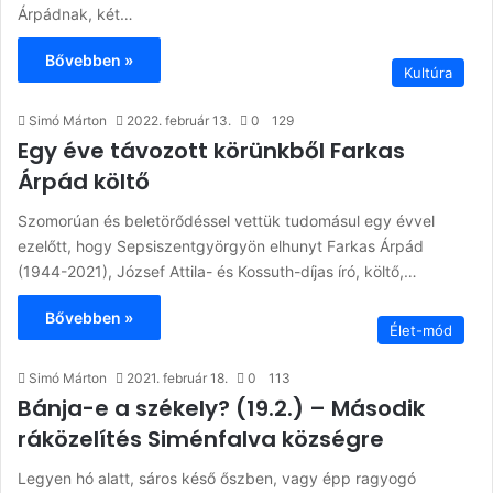
Árpádnak, két…
Bővebben »
Kultúra
Simó Márton
2022. február 13.
0
129
Egy éve távozott körünkből Farkas
Árpád költő
Szomorúan és beletörődéssel vettük tudomásul egy évvel
ezelőtt, hogy Sepsiszentgyörgyön elhunyt Farkas Árpád
(1944-2021), József Attila- és Kossuth-díjas író, költő,…
Bővebben »
Élet-mód
Simó Márton
2021. február 18.
0
113
Bánja-e a székely? (19.2.) – Második
ráközelítés Siménfalva községre
Legyen hó alatt, sáros késő őszben, vagy épp ragyogó