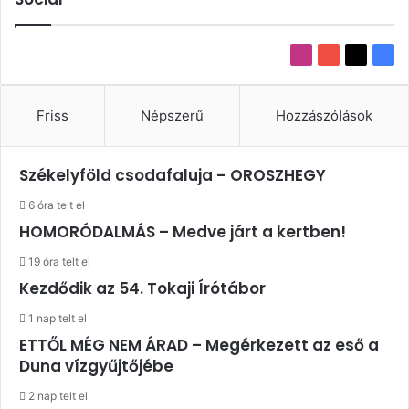
Instagram
YouTube
X
Fac
Friss
Népszerű
Hozzászólások
Székelyföld csodafaluja – OROSZHEGY
6 óra telt el
HOMORÓDALMÁS – Medve járt a kertben!
19 óra telt el
Kezdődik az 54. Tokaji Írótábor
1 nap telt el
ETTŐL MÉG NEM ÁRAD – Megérkezett az eső a
Duna vízgyűjtőjébe
2 nap telt el