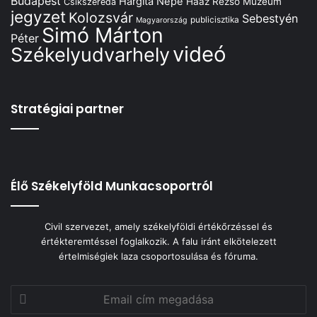
Budapest
Hargita Népe
Haáz Rezső Múzeum
Csíkszereda
jegyzet
Kolozsvár
Sebestyén
publicisztika
Magyarország
Simó Márton
Péter
videó
Székelyudvarhely
Stratégiai partner
Élő Székelyföld Munkacsoportról
Civil szervezet, amely székelyföldi értékőrzéssel és
értékteremtéssel foglalkozik. A falu iránt elkötelezett
értelmiségiek laza csoportosulása és fóruma.
Email
cím