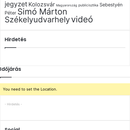
jegyzet
Kolozsvár
Sebestyén
publicisztika
Magyarország
Simó Márton
Péter
videó
Székelyudvarhely
Hirdetés
Időjárás
You need to set the Location.
- Hirdetés -
Social