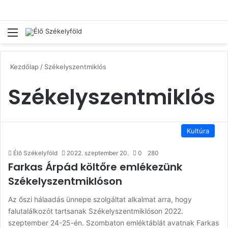
Menü
Ke
Kezdőlap
/
Székelyszentmiklós
Székelyszentmiklós
Kultúra
Élő Székelyföld
2022. szeptember 20.
0
280
Farkas Árpád költőre emlékezünk
Székelyszentmiklóson
Az őszi hálaadás ünnepe szolgáltat alkalmat arra, hogy
falutalálkozót tartsanak Székelyszentmiklóson 2022.
szeptember 24-25-én. Szombaton emléktáblát avatnak Farkas