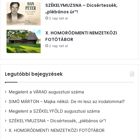
SZÉKELYMUZSNA – Dicsértessék,
„plébános úr”!
2 nap telt el
X. HOMORÓDMENTI NEMZETKÖZI
FOTÓTÁBOR
2 nap telt el
Legutóbbi bejegyzések
Megjelent a VÁRAD augusztusi száma
SIMÓ MÁRTON – Majka nélkül. De mi lesz az irodalommal?
Megjelent a SZÉKELYFÖLD augusztusi száma
SZÉKELYMUZSNA – Dicsértessék, „plébános úr”!
X. HOMORÓDMENTI NEMZETKÖZI FOTÓTÁBOR