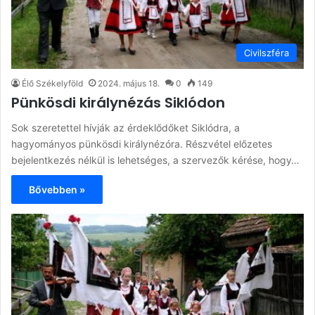
Civilszféra
Élő Székelyföld
2024. május 18.
0
149
Pünkösdi királynézás Siklódon
Sok szeretettel hívják az érdeklődőket Siklódra, a
hagyományos pünkösdi királynézóra. Részvétel előzetes
bejelentkezés nélkül is lehetséges, a szervezők kérése, hogy…
Bővebben »