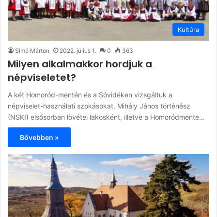
Kultúra
Simó Márton
2022. július 1.
0
363
Milyen alkalmakkor hordjuk a
népviseletet?
A két Homoród-mentén és a Sóvidéken vizsgáltuk a
népviselet-használati szokásokat. Mihály János történész
(NSKI) elsősorban lövétei lakosként, illetve a Homoródmente…
Bővebben »