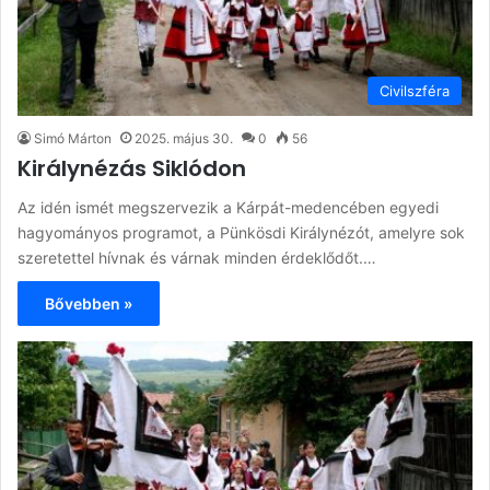
Civilszféra
Simó Márton
2025. május 30.
0
56
Királynézás Siklódon
Az idén ismét megszervezik a Kárpát-medencében egyedi
hagyományos programot, a Pünkösdi Királynézót, amelyre sok
szeretettel hívnak és várnak minden érdeklődőt.…
Bővebben »