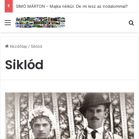
SIMÓ MÁRTON – Majka nélkül. De mi lesz az irodalommal?
Menü
Ke
Kezdőlap
/
Siklód
Siklód