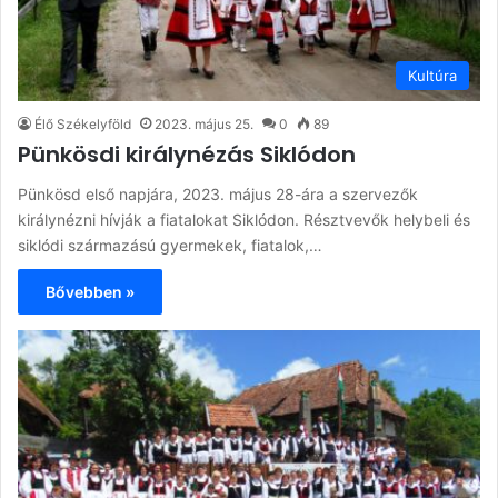
Kultúra
Élő Székelyföld
2023. május 25.
0
89
Pünkösdi királynézás Siklódon
Pünkösd első napjára, 2023. május 28-ára a szervezők
királynézni hívják a fiatalokat Siklódon. Résztvevők helybeli és
siklódi származású gyermekek, fiatalok,…
Bővebben »