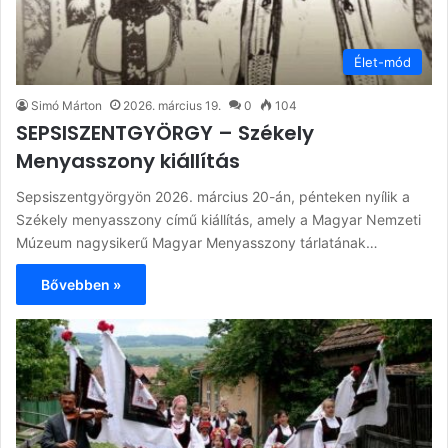
Élet-mód
Simó Márton
2026. március 19.
0
104
SEPSISZENTGYÖRGY – Székely
Menyasszony kiállítás
Sepsiszentgyörgyön 2026. március 20-án, pénteken nyílik a
Székely menyasszony című kiállítás, amely a Magyar Nemzeti
Múzeum nagysikerű Magyar Menyasszony tárlatának…
Bővebben »