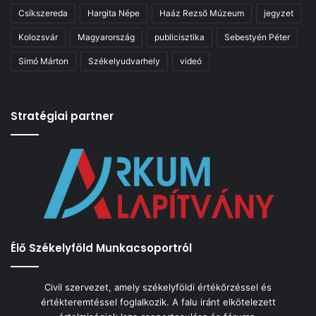
Csíkszereda
Hargita Népe
Haáz Rezső Múzeum
jegyzet
Kolozsvár
Magyarország
publicisztika
Sebestyén Péter
Simó Márton
Székelyudvarhely
videó
Stratégiai partner
Élő Székelyföld Munkacsoportról
Civil szervezet, amely székelyföldi értékőrzéssel és
értékteremtéssel foglalkozik. A falu iránt elkötelezett