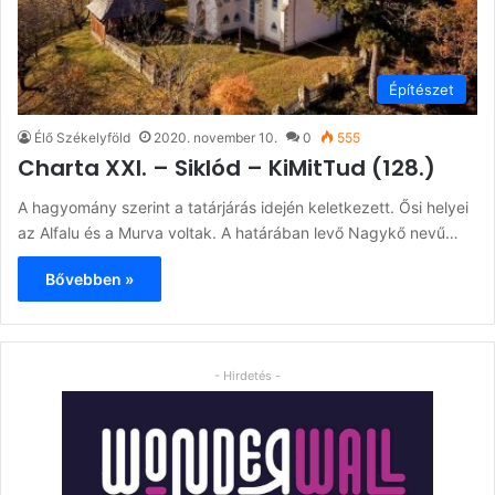
Építészet
Élő Székelyföld
2020. november 10.
0
555
Charta XXI. – Siklód – KiMitTud (128.)
A hagyomány szerint a tatárjárás idején keletkezett. Ősi helyei
az Alfalu és a Murva voltak. A határában levő Nagykő nevű…
Bővebben »
- Hirdetés -