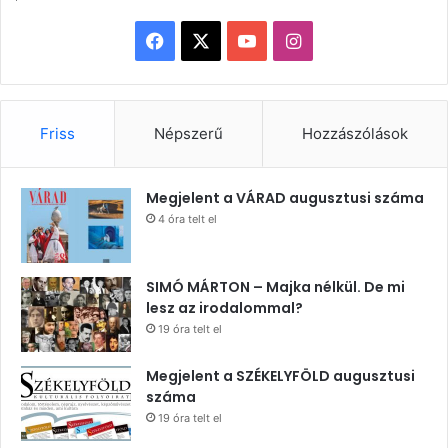
Facebook
X
YouTube
Instagram
Friss
Népszerű
Hozzászólások
Megjelent a VÁRAD augusztusi száma
4 óra telt el
SIMÓ MÁRTON – Majka nélkül. De mi
lesz az irodalommal?
19 óra telt el
Megjelent a SZÉKELYFÖLD augusztusi
száma
19 óra telt el