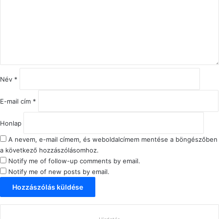
z
á
s
z
ó
l
á
s
Név
*
*
E-mail cím
*
Honlap
A nevem, e-mail címem, és weboldalcímem mentése a böngészőben
a következő hozzászólásomhoz.
Notify me of follow-up comments by email.
Notify me of new posts by email.