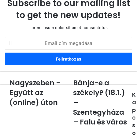
Subscribe to our mailing list
to get the new updates!
Lorem ipsum dolor sit amet, consectetur.
Email
cím
megadása
Nagyszeben -
Bánja-e a
Nagyszeben
Bánja-
-
e
Együtt az
székely? (18.1.)
K
Együtt
a
az
(online) úton
székely?
–
a
(online)
(18.1.)
p
Szentegyháza
úton
–
c
Szentegyháza
– Falu és város
s
–
o
Falu