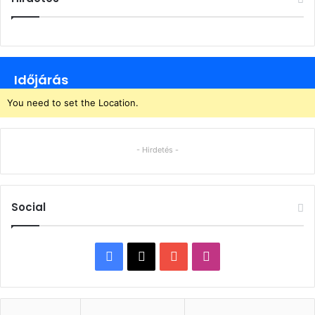
Időjárás
You need to set the Location.
- Hirdetés -
Social
Facebook
X
YouTube
Instagram