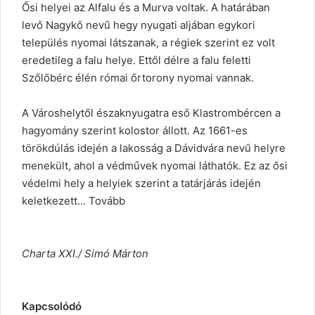
Ősi helyei az Alfalu és a Murva voltak. A határában
levő Nagykő nevű hegy nyugati aljában egykori
település nyomai látszanak, a régiek szerint ez volt
eredetileg a falu helye. Ettől délre a falu feletti
Szőlőbérc élén római őrtorony nyomai vannak.
A Városhelytől északnyugatra eső Klastrombércen a
hagyomány szerint kolostor állott. Az 1661-es
törökdúlás idején a lakosság a Dávidvára nevű helyre
menekült, ahol a védművek nyomai láthatók. Ez az ősi
védelmi hely a helyiek szerint a tatárjárás idején
keletkezett…
Tovább
Charta XXI./ Simó Márton
Kapcsolódó