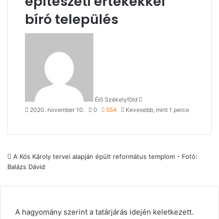
építészeti értékekkel
bíró település
Send
an
email
Élő Székelyföld
2020. november 10.
0
554
Kevesebb, mint 1 perce
A Kós Károly tervei alapján épült református templom - Fotó:
Balázs Dávid
A hagyomány szerint a tatárjárás idején keletkezett.