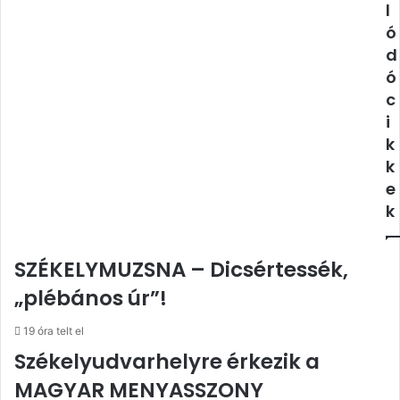
és
l
város
ó
d
ó
c
i
k
k
e
k
SZÉKELYMUZSNA – Dicsértessék,
„plébános úr”!
19 óra telt el
Székelyudvarhelyre érkezik a
MAGYAR MENYASSZONY