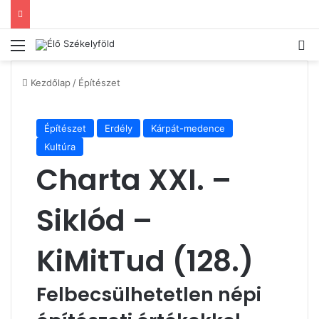
Menü
Ke
Kezdőlap
/
Építészet
Építészet
Erdély
Kárpát-medence
Kultúra
Charta XXI. –
Siklód –
KiMitTud (128.)
Felbecsülhetetlen népi