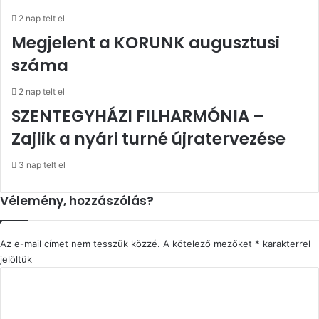
2 nap telt el
Megjelent a KORUNK augusztusi
száma
2 nap telt el
SZENTEGYHÁZI FILHARMÓNIA –
Zajlik a nyári turné újratervezése
3 nap telt el
Vélemény, hozzászólás?
Az e-mail címet nem tesszük közzé.
A kötelező mezőket
*
karakterrel
jelöltük
H
o
z