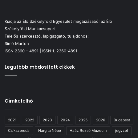
Kiadja az Élő Székelyföld Egyesület megbízásából az Élő
Székelyföld Munkacsoport
Felelős szerkesztő, lapigazgató, tulajdonos:
Simó Márton
ISSN 2360 – 4891 | ISSN-L 2360-4891
Legutóbb módosított cikkek
Címkefelhő
2021
2022
2023
2024
2025
2026
Budapest
Csíkszereda
Hargita Népe
Haáz Rezső Múzeum
jegyzet