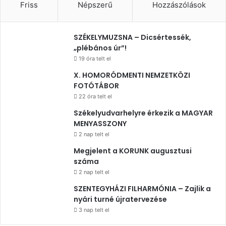
Friss
Népszerű
Hozzászólások
SZÉKELYMUZSNA – Dicsértessék,
„plébános úr”!
19 óra telt el
X. HOMORÓDMENTI NEMZETKÖZI
FOTÓTÁBOR
22 óra telt el
Székelyudvarhelyre érkezik a MAGYAR
MENYASSZONY
2 nap telt el
Megjelent a KORUNK augusztusi
száma
2 nap telt el
SZENTEGYHÁZI FILHARMÓNIA – Zajlik a
nyári turné újratervezése
3 nap telt el