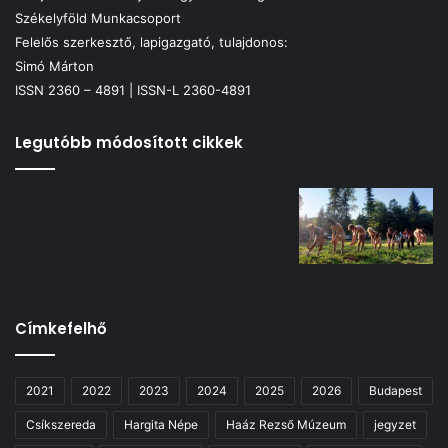
Székelyföld Munkacsoport
Felelős szerkesztő, lapigazgató, tulajdonos:
Simó Márton
ISSN 2360 – 4891 | ISSN-L 2360-4891
Legutóbb módosított cikkek
Címkefelhő
2021
2022
2023
2024
2025
2026
Budapest
Csíkszereda
Hargita Népe
Haáz Rezső Múzeum
jegyzet