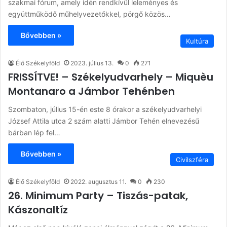
szakmai fórum, amely idén rendkívül leleményes és
együttműködő műhelyvezetőkkel, pörgő közös…
Bővebben »
Kultúra
Élő Székelyföld
2023. július 13.
0
271
FRISSÍTVE! – Székelyudvarhely – Miquèu
Montanaro a Jámbor Tehénben
Szombaton, július 15-én este 8 órakor a székelyudvarhelyi
József Attila utca 2 szám alatti Jámbor Tehén elnevezésű
bárban lép fel…
Bővebben »
Civilszféra
Élő Székelyföld
2022. augusztus 11.
0
230
26. Minimum Party – Tiszás-patak,
Kászonaltíz