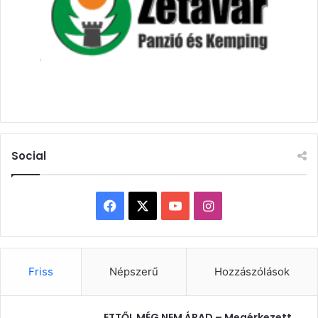
Social
Facebook
X
YouTube
Instagram
Friss
Népszerű
Hozzászólások
ETTŐL MÉG NEM ÁRAD – Megérkezett