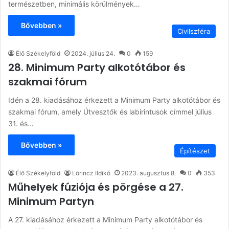
természetben, minimális körülmények…
Bővebben »
Civilszféra
Élő Székelyföld
2024. július 24.
0
159
28. Minimum Party alkotótábor és
szakmai fórum
Idén a 28. kiadásához érkezett a Minimum Party alkotótábor és
szakmai fórum, amely Útvesztők és labirintusok címmel július
31. és…
Bővebben »
Építészet
Élő Székelyföld
Lőrincz Ildikó
2023. augusztus 8.
0
353
Műhelyek fúziója és pörgése a 27.
Minimum Partyn
A 27. kiadásához érkezett a Minimum Party alkotótábor és