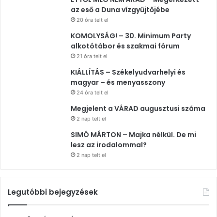
az eső a Duna vízgyűjtőjébe
20 óra telt el
KOMOLYSÁG! – 30. Minimum Party
alkotótábor és szakmai fórum
21 óra telt el
KIÁLLÍTÁS – Székelyudvarhelyi és
magyar – és menyasszony
24 óra telt el
Megjelent a VÁRAD augusztusi száma
2 nap telt el
SIMÓ MÁRTON – Majka nélkül. De mi
lesz az irodalommal?
2 nap telt el
Legutóbbi bejegyzések