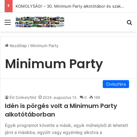
KOMOLYSÁG! – 30. Minimum Party alkotótábor és szakmai fórum
Menü
Ke
Kezdőlap
/
Minimum Party
Minimum Party
Civilszféra
Élő Székelyföld
2024. augusztus 13.
0
169
Idén is pörgés volt a Minimum Party
alkotótáborban
Egyik programot követte a másik, egyik műhelyből át lehetett
járni a másikba, együtt vagy egyénileg alkotva a