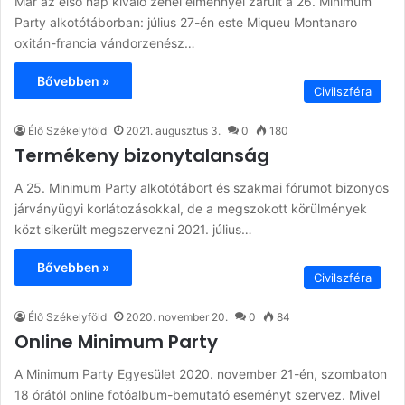
Már az első nap kiváló zenei élménnyel zárult a 26. Minimum
Party alkotótáborban: július 27-én este Miqueu Montanaro
oxitán-francia vándorzenész…
Bővebben »
Civilszféra
Élő Székelyföld
2021. augusztus 3.
0
180
Termékeny bizonytalanság
A 25. Minimum Party alkotótábort és szakmai fórumot bizonyos
járványügyi korlátozásokkal, de a megszokott körülmények
közt sikerült megszervezni 2021. július…
Bővebben »
Civilszféra
Élő Székelyföld
2020. november 20.
0
84
Online Minimum Party
A Minimum Party Egyesület 2020. november 21-én, szombaton
18 órától online fotóalbum-bemutató eseményt szervez. Mivel