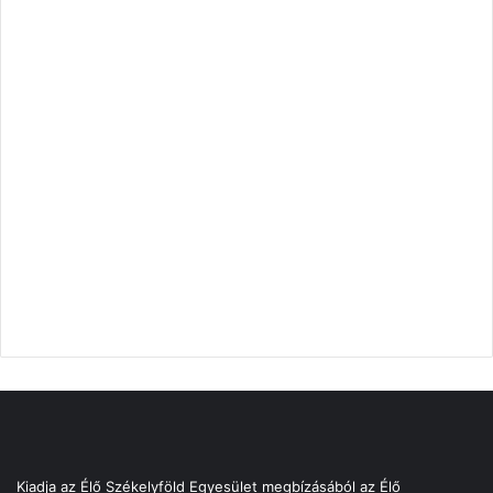
Kiadja az Élő Székelyföld Egyesület megbízásából az Élő