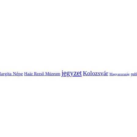
jegyzet
Kolozsvár
argita Népe
Haáz Rezső Múzeum
publ
Magyarország