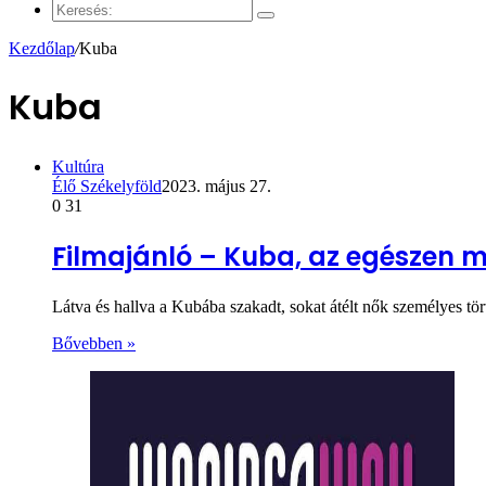
cikk
Keresés:
Kezdőlap
/
Kuba
Kuba
Kultúra
Élő Székelyföld
2023. május 27.
0
31
Filmajánló – Kuba, az egészen 
Látva és hallva a Kubába szakadt, sokat átélt nők személyes tör
Bővebben »