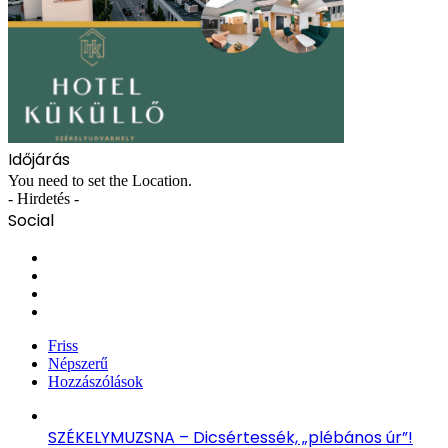
Időjárás
You need to set the Location.
- Hirdetés -
Social
Facebook
X
YouTube
Instagram
Friss
Népszerű
Hozzászólások
SZÉKELYMUZSNA – Dicsértessék, „plébános úr”!