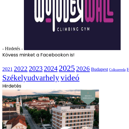
- Hirdetés -
Kövess minket a Facebookon is!
2025
2022
2023
2024
2026
2021
Budapest
H
Csíkszereda
videó
Székelyudvarhely
Hirdetés