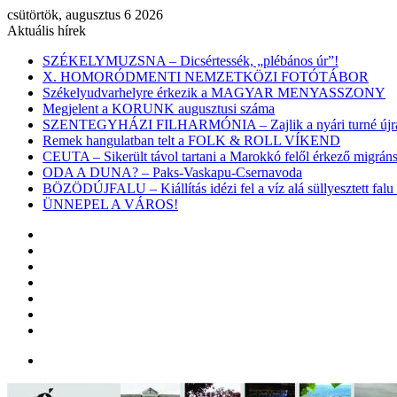
csütörtök, augusztus 6 2026
Aktuális hírek
SZÉKELYMUZSNA – Dicsértessék, „plébános úr”!
X. HOMORÓDMENTI NEMZETKÖZI FOTÓTÁBOR
Székelyudvarhelyre érkezik a MAGYAR MENYASSZONY
Megjelent a KORUNK augusztusi száma
SZENTEGYHÁZI FILHARMÓNIA – Zajlik a nyári turné újra
Remek hangulatban telt a FOLK & ROLL VÍKEND
CEUTA – Sikerült távol tartani a Marokkó felől érkező migr
ODA A DUNA? – Paks-Vaskapu-Csernavoda
BÖZÖDÚJFALU – Kiállítás idézi fel a víz alá süllyesztett falu 
ÜNNEPEL A VÁROS!
Facebook
X
YouTube
Instagram
Belépés
Véletlen
cikk
Oldalsáv
Menü