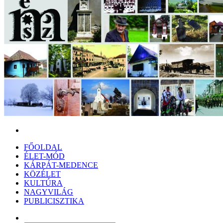
Keresés:
FŐOLDAL
ÉLET-MÓD
KÁRPÁT-MEDENCE
KÖZÉLET
KULTÚRA
NAGYVILÁG
PUBLICISZTIKA
Véletlen