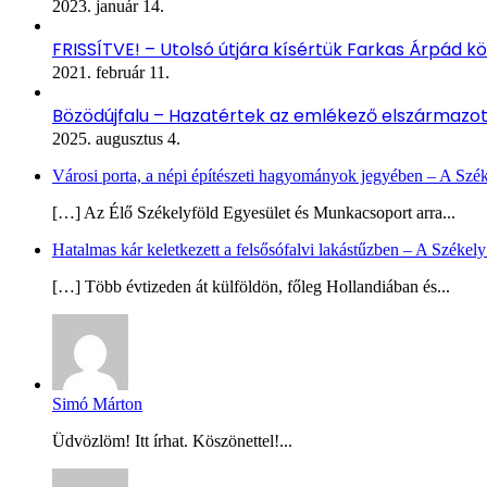
2023. január 14.
FRISSÍTVE! – Utolsó útjára kísértük Farkas Árpád kö
2021. február 11.
Bözödújfalu – Hazatértek az emlékező elszármazo
2025. augusztus 4.
Városi porta, a népi építészeti hagyományok jegyében – A Szé
[…] Az Élő Székelyföld Egyesület és Munkacsoport arra...
Hatalmas kár keletkezett a felsősófalvi lakástűzben – A Székel
[…] Több évtizeden át külföldön, főleg Hollandiában és...
Simó Márton
Üdvözlöm! Itt írhat. Köszönettel!...