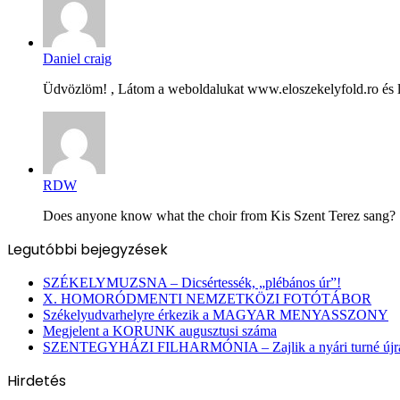
Daniel craig
Üdvözlöm! , Látom a weboldalukat www.eloszekelyfold.ro és le
RDW
Does anyone know what the choir from Kis Szent Terez sang? Ș
Legutóbbi bejegyzések
SZÉKELYMUZSNA – Dicsértessék, „plébános úr”!
X. HOMORÓDMENTI NEMZETKÖZI FOTÓTÁBOR
Székelyudvarhelyre érkezik a MAGYAR MENYASSZONY
Megjelent a KORUNK augusztusi száma
SZENTEGYHÁZI FILHARMÓNIA – Zajlik a nyári turné újra
Hirdetés