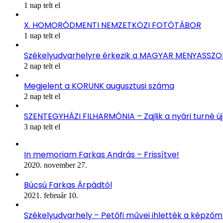
1 nap telt el
X. HOMORÓDMENTI NEMZETKÖZI FOTÓTÁBOR
1 nap telt el
Székelyudvarhelyre érkezik a MAGYAR MENYASSZ
2 nap telt el
Megjelent a KORUNK augusztusi száma
2 nap telt el
SZENTEGYHÁZI FILHARMÓNIA – Zajlik a nyári turné ú
3 nap telt el
In memoriam Farkas András – Frissítve!
2020. november 27.
Búcsú Farkas Árpádtól
2021. február 10.
Székelyudvarhely – Petőfi művei ihlették a képző