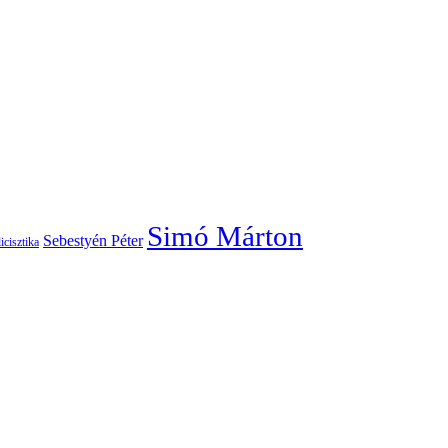
Simó Márton
Sebestyén Péter
icisztika