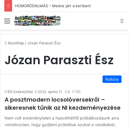
HOMORÓDALMÁS – Medve járt a kertben!
Menü
Ke
Kezdőlap
/
Józan Paraszti Ész
Józan Paraszti Ész
Kultúra
Élő Székelyföld
2023. április 11.
0
121
A posztmodern locsolóversekről –
sikeresnek tűnik az NI kezdeményezése
Nem volt eredménytelen a húsvéthétfői próbálkozásunk arra
vonatkozóan, hogy gyűjteni próbáltuk azokat a versikéket,