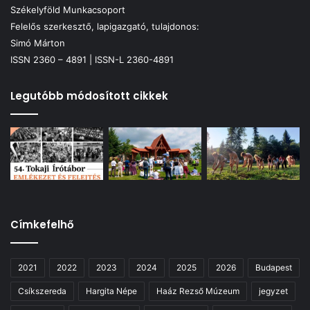
Székelyföld Munkacsoport
Felelős szerkesztő, lapigazgató, tulajdonos:
Simó Márton
ISSN 2360 – 4891 | ISSN-L 2360-4891
Legutóbb módosított cikkek
Címkefelhő
2021
2022
2023
2024
2025
2026
Budapest
Csíkszereda
Hargita Népe
Haáz Rezső Múzeum
jegyzet