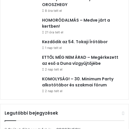
OROSZHEGY
8 óra telt el
HOMORÓDALMÁS – Medve járt a
kertben!
21 óra telt el
Kezdődik az 54. Tokaji Írótábor
1 nap telt el
ETTŐL MÉG NEM ÁRAD – Megérkezett
az eső a Duna vízgyűjtőjébe
2 nap telt el
KOMOLYSÁG! – 30. Minimum Party
alkotótábor és szakmai fórum
2 nap telt el
Legutóbbi bejegyzések