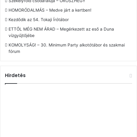
Székelyföld csodafaluja – OROSZHEGY
HOMORÓDALMÁS – Medve járt a kertben!
Kezdődik az 54. Tokaji Írótábor
ETTŐL MÉG NEM ÁRAD – Megérkezett az eső a Duna
vízgyűjtőjébe
KOMOLYSÁG! – 30. Minimum Party alkotótábor és szakmai
fórum
Hirdetés