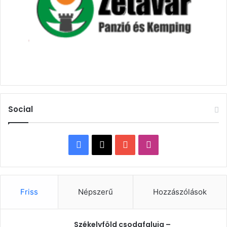
Social
Facebook
X
YouTube
Instagram
Friss
Népszerű
Hozzászólások
Székelyföld csodafaluja –