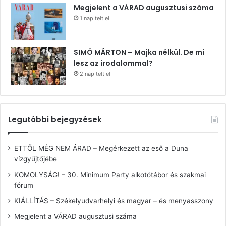
Megjelent a VÁRAD augusztusi száma
1 nap telt el
SIMÓ MÁRTON – Majka nélkül. De mi
lesz az irodalommal?
2 nap telt el
Legutóbbi bejegyzések
ETTŐL MÉG NEM ÁRAD – Megérkezett az eső a Duna
vízgyűjtőjébe
KOMOLYSÁG! – 30. Minimum Party alkotótábor és szakmai
fórum
KIÁLLÍTÁS – Székelyudvarhelyi és magyar – és menyasszony
Megjelent a VÁRAD augusztusi száma