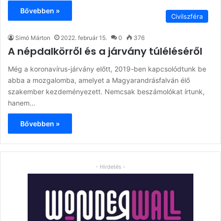
Bővebben »
Civilszféra
Simó Márton
2022. február 15.
0
376
A népdalkörről és a járvány túléléséről
Még a koronavírus-járvány előtt, 2019-ben kapcsolódtunk be
abba a mozgalomba, amelyet a Ma­gyar­and­rás­fal­ván élő
szakember kezdeményezett. Nemcsak beszámolókat írtunk,
hanem…
Bővebben »
- Hirdetés -