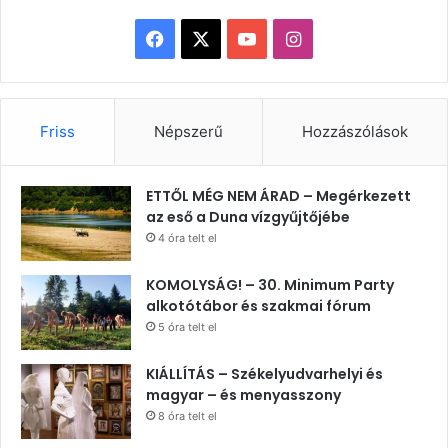
Facebook
X
YouTube
Instagram
Friss
Népszerű
Hozzászólások
ETTŐL MÉG NEM ÁRAD – Megérkezett
az eső a Duna vízgyűjtőjébe
4 óra telt el
KOMOLYSÁG! – 30. Minimum Party
alkotótábor és szakmai fórum
5 óra telt el
KIÁLLÍTÁS – Székelyudvarhelyi és
magyar – és menyasszony
8 óra telt el