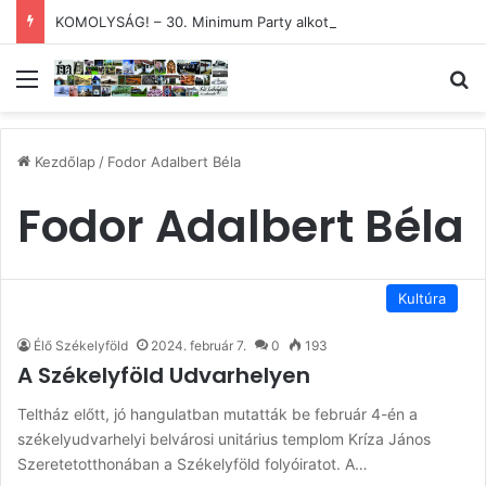
KOMOLYSÁG! – 30. Minimum Party alkotótábor és szakmai fórum
Menü
Ke
Kezdőlap
/
Fodor Adalbert Béla
Fodor Adalbert Béla
Kultúra
Élő Székelyföld
2024. február 7.
0
193
A Székelyföld Udvarhelyen
Teltház előtt, jó hangulatban mutatták be február 4-én a
székelyudvarhelyi belvárosi unitárius templom Kríza János
Szeretetotthonában a Székelyföld folyóiratot. A…