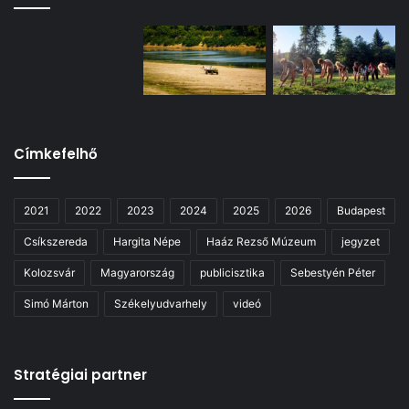
Címkefelhő
2021
2022
2023
2024
2025
2026
Budapest
Csíkszereda
Hargita Népe
Haáz Rezső Múzeum
jegyzet
Kolozsvár
Magyarország
publicisztika
Sebestyén Péter
Simó Márton
Székelyudvarhely
videó
Stratégiai partner