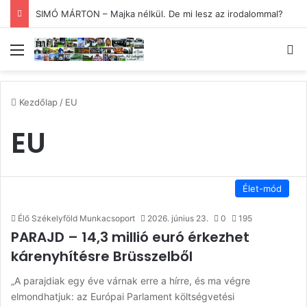
SIMÓ MÁRTON – Majka nélkül. De mi lesz az irodalommal?
Menü
Ke
Kezdőlap
/
EU
EU
Élet-mód
Élő Székelyföld Munkacsoport
2026. június 23.
0
195
PARAJD – 14,3 millió euró érkezhet
kárenyhítésre Brüsszelből
„A parajdiak egy éve várnak erre a hírre, és ma végre
elmondhatjuk: az Európai Parlament költségvetési