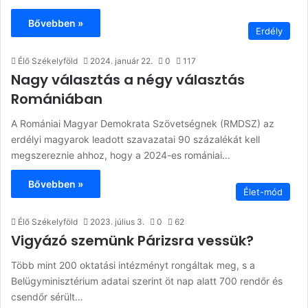
Bővebben »
Erdély
Élő Székelyföld
2024. január 22.
0
117
Nagy választás a négy választás
Romániában
A Romániai Magyar Demokrata Szövetségnek (RMDSZ) az
erdélyi magyarok leadott szavazatai 90 százalékát kell
megszereznie ahhoz, hogy a 2024-es romániai…
Bővebben »
Élet-mód
Élő Székelyföld
2023. július 3.
0
62
Vigyázó szemünk Párizsra vessük?
Több mint 200 oktatási intézményt rongáltak meg, s a
Belügyminisztérium adatai szerint öt nap alatt 700 rendőr és
csendőr sérült…