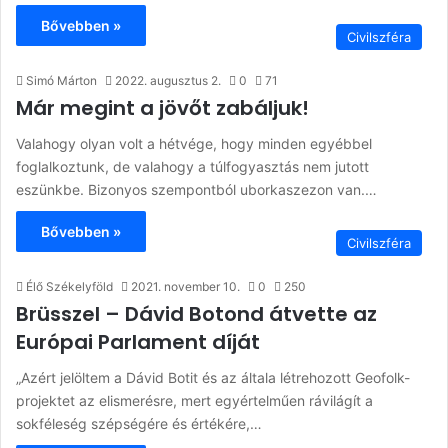
Bővebben »
Civilszféra
Simó Márton
2022. augusztus 2.
0
71
Már megint a jövőt zabáljuk!
Valahogy olyan volt a hétvége, hogy minden egyébbel
foglalkoztunk, de valahogy a túlfogyasztás nem jutott
eszünkbe. Bizonyos szempontból uborkaszezon van.…
Bővebben »
Civilszféra
Élő Székelyföld
2021. november 10.
0
250
Brüsszel – Dávid Botond átvette az
Európai Parlament díját
„Azért jelöltem a Dávid Botit és az általa létrehozott Geofolk-
projektet az elismerésre, mert egyértelműen rávilágít a
sokféleség szépségére és értékére,…