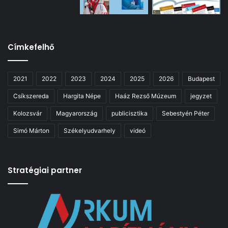
Címkefelhő
2021
2022
2023
2024
2025
2026
Budapest
Csíkszereda
Hargita Népe
Haáz Rezső Múzeum
jegyzet
Kolozsvár
Magyarország
publicisztika
Sebestyén Péter
Simó Márton
Székelyudvarhely
videó
Stratégiai partner