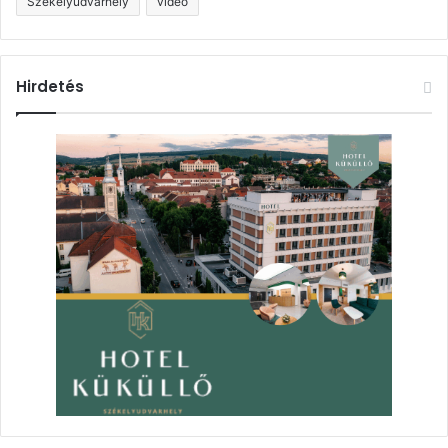
Székelyudvarhely
videó
Hirdetés