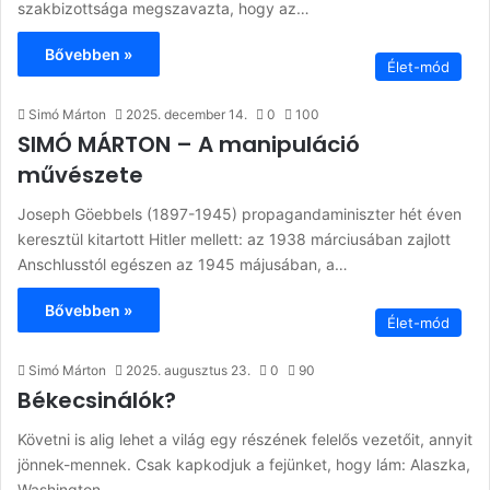
szakbizottsága megszavazta, hogy az…
Bővebben »
Élet-mód
Simó Márton
2025. december 14.
0
100
SIMÓ MÁRTON – A manipuláció
művészete
Joseph Göebbels (1897-1945) propagandaminiszter hét éven
keresztül kitartott Hitler mellett: az 1938 márciusában zajlott
Anschlusstól egészen az 1945 májusában, a…
Bővebben »
Élet-mód
Simó Márton
2025. augusztus 23.
0
90
Békecsinálók?
Követni is alig lehet a világ egy részének felelős vezetőit, annyit
jönnek-mennek. Csak kapkodjuk a fejünket, hogy lám: Alaszka,
Washington,…