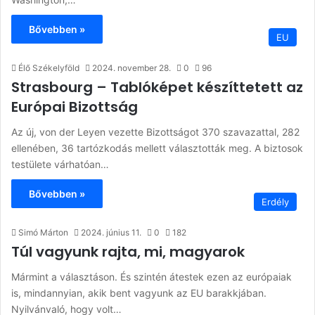
Bővebben »
EU
Élő Székelyföld
2024. november 28.
0
96
Strasbourg – Tablóképet készíttetett az
Európai Bizottság
Az új, von der Leyen vezette Bizottságot 370 szavazattal, 282
ellenében, 36 tartózkodás mellett választották meg. A biztosok
testülete várhatóan…
Bővebben »
Erdély
Simó Márton
2024. június 11.
0
182
Túl vagyunk rajta, mi, magyarok
Mármint a választáson. És szintén átestek ezen az európaiak
is, mindannyian, akik bent vagyunk az EU barakkjában.
Nyilvánvaló, hogy volt…