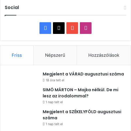
Social
Facebook
X
YouTube
Instagram
Friss
Népszerű
Hozzászólások
Megjelent a VÁRAD augusztusi száma
18 óra telt el
SIMÓ MÁRTON – Majka nélkül. De mi
lesz az irodalommal?
1 nap telt el
Megjelent a SZÉKELYFÖLD augusztusi
száma
1 nap telt el