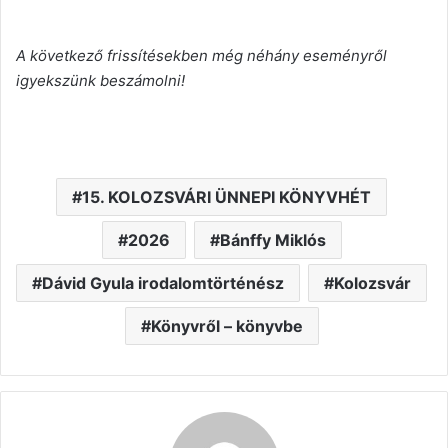
A következő frissítésekben még néhány eseményről
igyekszünk beszámolni!
15. KOLOZSVÁRI ÜNNEPI KÖNYVHÉT
2026
Bánffy Miklós
Dávid Gyula irodalomtörténész
Kolozsvár
Könyvről – könyvbe