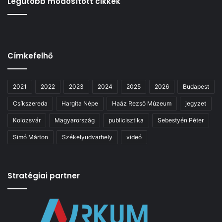
Legutóbb módosított cikkek
Címkefelhő
2021
2022
2023
2024
2025
2026
Budapest
Csíkszereda
Hargita Népe
Haáz Rezső Múzeum
jegyzet
Kolozsvár
Magyarország
publicisztika
Sebestyén Péter
Simó Márton
Székelyudvarhely
videó
Stratégiai partner