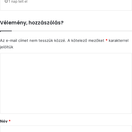
1 nap telt el
Vélemény, hozzászólás?
Az e-mail címet nem tesszük közzé.
A kötelező mezőket
*
karakterrel
jelöltük
H
o
z
z
á
s
z
ó
Név
*
l