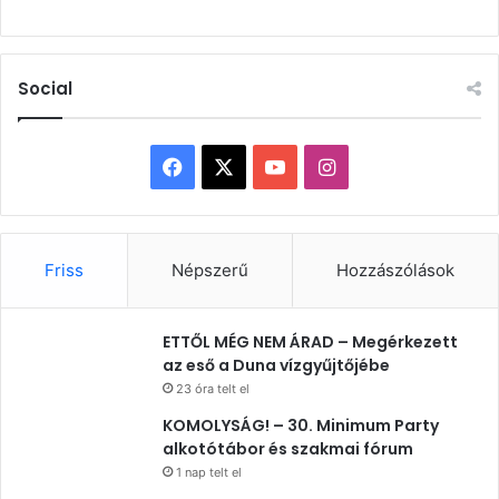
Social
Facebook
X
YouTube
Instagram
Friss
Népszerű
Hozzászólások
ETTŐL MÉG NEM ÁRAD – Megérkezett
az eső a Duna vízgyűjtőjébe
23 óra telt el
KOMOLYSÁG! – 30. Minimum Party
alkotótábor és szakmai fórum
1 nap telt el