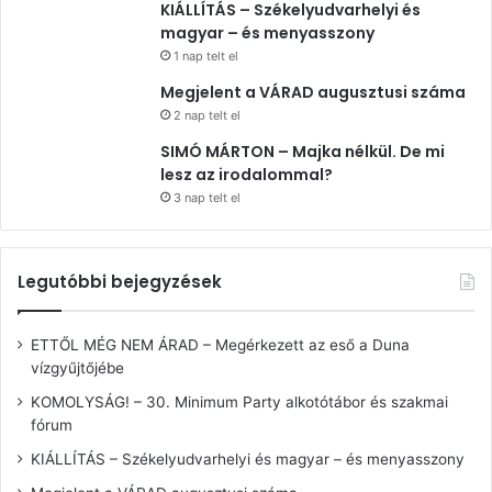
KIÁLLÍTÁS – Székelyudvarhelyi és
magyar – és menyasszony
1 nap telt el
Megjelent a VÁRAD augusztusi száma
2 nap telt el
SIMÓ MÁRTON – Majka nélkül. De mi
lesz az irodalommal?
3 nap telt el
Legutóbbi bejegyzések
ETTŐL MÉG NEM ÁRAD – Megérkezett az eső a Duna
vízgyűjtőjébe
KOMOLYSÁG! – 30. Minimum Party alkotótábor és szakmai
fórum
KIÁLLÍTÁS – Székelyudvarhelyi és magyar – és menyasszony