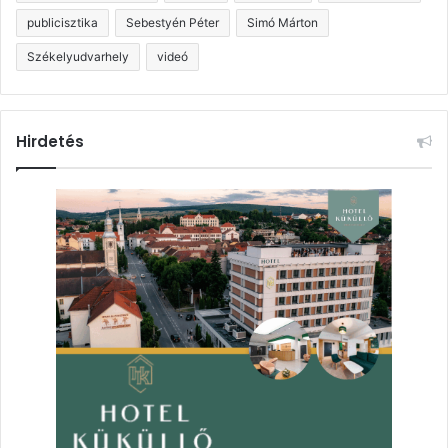
publicisztika
Sebestyén Péter
Simó Márton
Székelyudvarhely
videó
Hirdetés