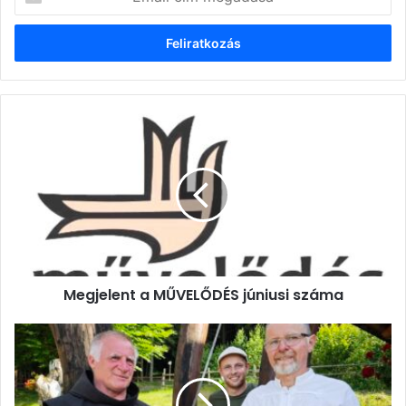
cím
megadása
Megjelent
a
MŰVELŐDÉS
júniusi
száma
Megjelent a MŰVELŐDÉS júniusi száma
SZENT
LÁSZLÓ-
NAP
a