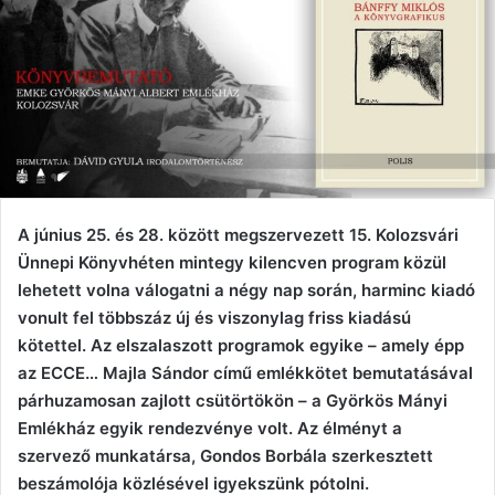
A június 25. és 28. között megszervezett 15. Kolozsvári
Ünnepi Könyvhéten mintegy kilencven program közül
lehetett volna válogatni a négy nap során, harminc kiadó
vonult fel többszáz új és viszonylag friss kiadású
kötettel. Az elszalaszott programok egyike – amely épp
az ECCE… Majla Sándor című emlékkötet bemutatásával
párhuzamosan zajlott csütörtökön – a Györkös Mányi
Emlékház egyik rendezvénye volt. Az élményt a
szervező munkatársa, Gondos Borbála szerkesztett
beszámolója közlésével igyekszünk pótolni.