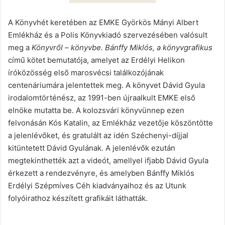
A Könyvhét keretében az EMKE Györkös Mányi Albert
Emlékház és a Polis Könyvkiadó szervezésében valósult
meg a
Könyvről – könyvbe. Bánffy Miklós, a könyvgrafikus
című kötet bemutatója, amelyet az Erdélyi Helikon
íróközösség első marosvécsi találkozójának
centenáriumára jelentettek meg. A könyvet Dávid Gyula
irodalomtörténész, az 1991-ben újraalkult EMKE első
elnöke mutatta be. A kolozsvári könyvünnep ezen
felvonásán Kós Katalin, az Emlékház vezetője köszöntötte
a jelenlévőket, és gratulált az idén Széchenyi-díjjal
kitüntetett Dávid Gyulának. A jelenlévők ezután
megtekinthették azt a videót, amellyel ifjabb Dávid Gyula
érkezett a rendezvényre, és amelyben Bánffy Miklós
Erdélyi Szépmíves Céh kiadványaihoz és az Utunk
folyóirathoz készített grafikáit láthatták.