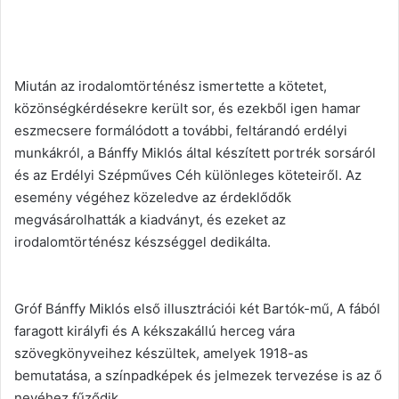
Miután az irodalomtörténész ismertette a kötetet,
közönségkérdésekre került sor, és ezekből igen hamar
eszmecsere formálódott a további, feltárandó erdélyi
munkákról, a Bánffy Miklós által készített portrék sorsáról
és az Erdélyi Szépműves Céh különleges köteteiről. Az
esemény végéhez közeledve az érdeklődők
megvásárolhatták a kiadványt, és ezeket az
irodalomtörténész készséggel dedikálta.
Gróf Bánffy Miklós első illusztrációi két Bartók-mű, A fából
faragott királyfi és A kékszakállú herceg vára
szövegkönyveihez készültek, amelyek 1918-as
bemutatása, a színpadképek és jelmezek tervezése is az ő
nevéhez fűződik.