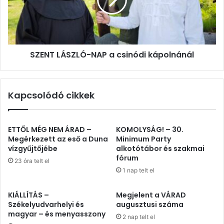
csinódi
kápolnánál
SZENT LÁSZLÓ-NAP a csinódi kápolnánál
Kapcsolódó cikkek
ETTŐL MÉG NEM ÁRAD –
KOMOLYSÁG! – 30.
Megérkezett az eső a Duna
Minimum Party
vízgyűjtőjébe
alkotótábor és szakmai
fórum
23 óra telt el
1 nap telt el
KIÁLLÍTÁS –
Megjelent a VÁRAD
Székelyudvarhelyi és
augusztusi száma
magyar – és menyasszony
2 nap telt el