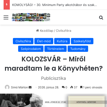
KOMOLYSÁG! – 30. Minimum Party alkotótábor és szakmai fórum
Menü
Ke
Kezdőlap
/
Civilszféra
Civilszféra
Élet-mód
Kultúra
Székelyföld
Szépirodalom
Történelem
Tudomány
KOLOZSVÁR – Miről
maradtam le a Könyvhéten?
Publicisztika
Send
Simó Márton
2026. június 28.
0
37
1 perc olvasás
an
email