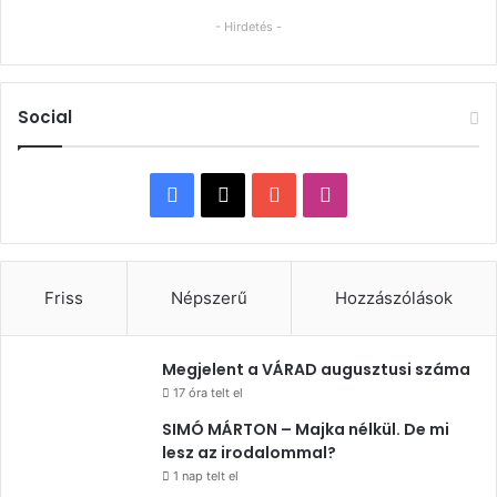
- Hirdetés -
Social
Facebook
X
YouTube
Instagram
Friss
Népszerű
Hozzászólások
Megjelent a VÁRAD augusztusi száma
17 óra telt el
SIMÓ MÁRTON – Majka nélkül. De mi
lesz az irodalommal?
1 nap telt el