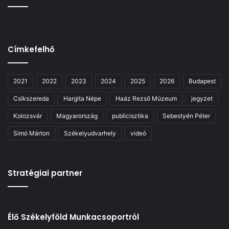
Címkefelhő
2021
2022
2023
2024
2025
2026
Budapest
Csíkszereda
Hargita Népe
Haáz Rezső Múzeum
jegyzet
Kolozsvár
Magyarország
publicisztika
Sebestyén Péter
Simó Márton
Székelyudvarhely
videó
Stratégiai partner
Élő Székelyföld Munkacsoportról