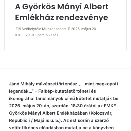
A Györkös Mányi Albert
Emlékház rendezvénye
Élő Székelyföld Munkacsoport
2026. május 20.
0
29
1 perc olvasás
Jánó Mihály művészettörténész „… mint megkopott
legendák…” – Falkép-kutatástörténeti és
ikonográfiai tanulmányok című kötetét mutatják be
2026. május 20-án, szerdán, 18:30 órától az EMKE
Györkös Mányi Albert Emlékházában (Kolozsvár,
Republicii / Majális u. 5.). Az est során a szerző
vetítettképes előadásban mutatja be a könyvben