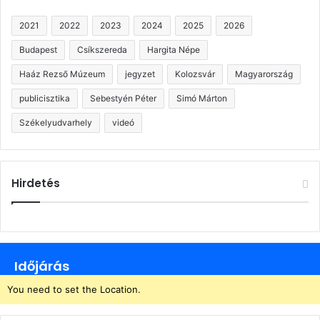
2021
2022
2023
2024
2025
2026
Budapest
Csíkszereda
Hargita Népe
Haáz Rezső Múzeum
jegyzet
Kolozsvár
Magyarország
publicisztika
Sebestyén Péter
Simó Márton
Székelyudvarhely
videó
Hirdetés
Időjárás
You need to set the Location.