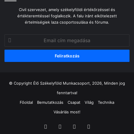
Civil szervezet, amely székelyföldi értékőrzéssel és
értékteremtéssel foglalkozik. A falu iránt elkötelezett
értelmiségiek laza csoportosulása és fóruma.
Email
cím
megadása
© Copyright Élő Székelyföld Munkacsoport, 2026, Minden jog
fenntartva!
Főoldal
Bemutatkozás
Csapat
Világ
Technika
Vásárlás most!
Facebook
X
YouTube
Instagram