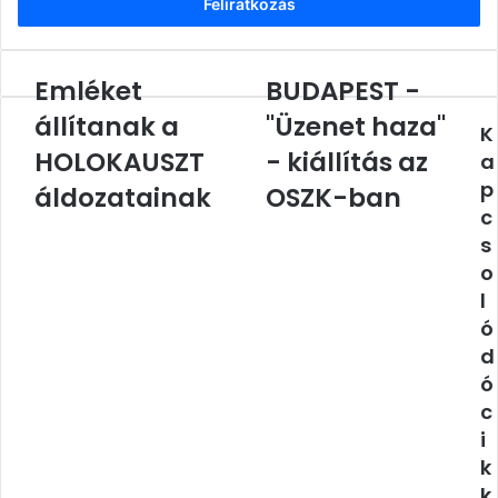
Emléket
BUDAPEST -
Emléket
BUDAPEST
állítanak
-
állítanak a
"Üzenet haza"
K
a
"Üzenet
HOLOKAUSZT
HOLOKAUSZT
haza"
- kiállítás az
a
áldozatainak
-
p
áldozatainak
OSZK-ban
kiállítás
c
az
s
OSZK-
o
ban
l
ó
d
ó
c
i
k
k