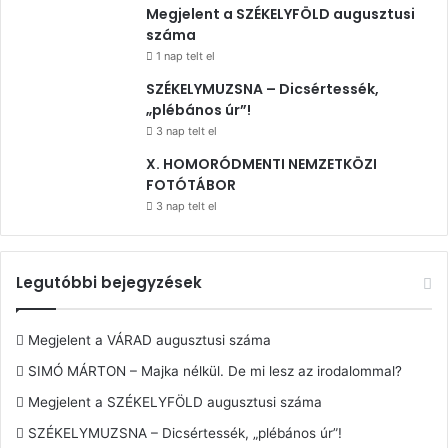
Megjelent a SZÉKELYFÖLD augusztusi
száma
1 nap telt el
SZÉKELYMUZSNA – Dicsértessék,
„plébános úr”!
3 nap telt el
X. HOMORÓDMENTI NEMZETKÖZI
FOTÓTÁBOR
3 nap telt el
Legutóbbi bejegyzések
Megjelent a VÁRAD augusztusi száma
SIMÓ MÁRTON – Majka nélkül. De mi lesz az irodalommal?
Megjelent a SZÉKELYFÖLD augusztusi száma
SZÉKELYMUZSNA – Dicsértessék, „plébános úr”!