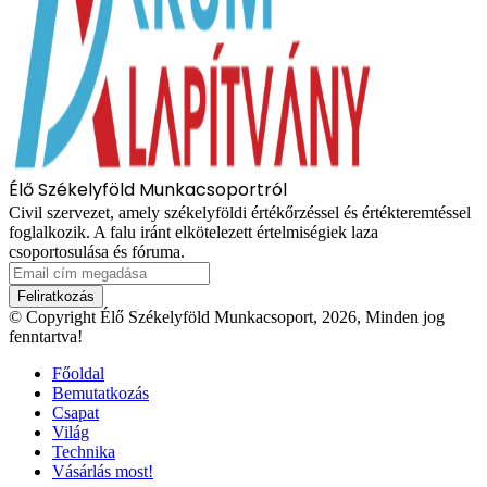
Élő Székelyföld Munkacsoportról
Civil szervezet, amely székelyföldi értékőrzéssel és értékteremtéssel
foglalkozik. A falu iránt elkötelezett értelmiségiek laza
csoportosulása és fóruma.
Email
cím
megadása
© Copyright Élő Székelyföld Munkacsoport, 2026, Minden jog
fenntartva!
Főoldal
Bemutatkozás
Csapat
Világ
Technika
Vásárlás most!