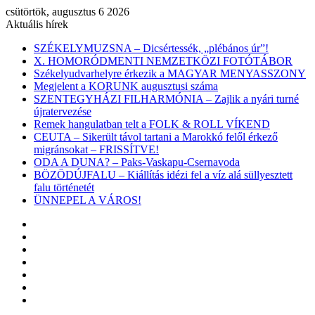
csütörtök, augusztus 6 2026
Aktuális hírek
SZÉKELYMUZSNA – Dicsértessék, „plébános úr”!
X. HOMORÓDMENTI NEMZETKÖZI FOTÓTÁBOR
Székelyudvarhelyre érkezik a MAGYAR MENYASSZONY
Megjelent a KORUNK augusztusi száma
SZENTEGYHÁZI FILHARMÓNIA – Zajlik a nyári turné
újratervezése
Remek hangulatban telt a FOLK & ROLL VÍKEND
CEUTA – Sikerült távol tartani a Marokkó felől érkező
migránsokat – FRISSÍTVE!
ODA A DUNA? – Paks-Vaskapu-Csernavoda
BÖZÖDÚJFALU – Kiállítás idézi fel a víz alá süllyesztett
falu történetét
ÜNNEPEL A VÁROS!
Facebook
X
YouTube
Instagram
Belépés
Véletlen
cikk
Oldalsáv