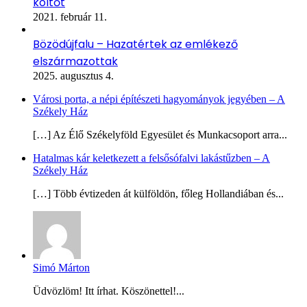
költőt
2021. február 11.
Bözödújfalu – Hazatértek az emlékező
elszármazottak
2025. augusztus 4.
Városi porta, a népi építészeti hagyományok jegyében – A
Székely Ház
[…] Az Élő Székelyföld Egyesület és Munkacsoport arra...
Hatalmas kár keletkezett a felsősófalvi lakástűzben – A
Székely Ház
[…] Több évtizeden át külföldön, főleg Hollandiában és...
Simó Márton
Üdvözlöm! Itt írhat. Köszönettel!...