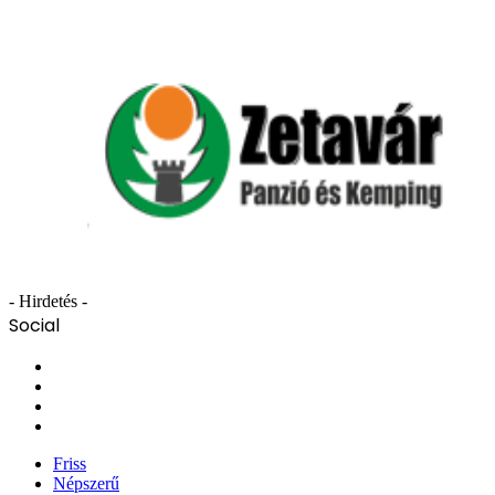
- Hirdetés -
Social
Facebook
X
YouTube
Instagram
Friss
Népszerű