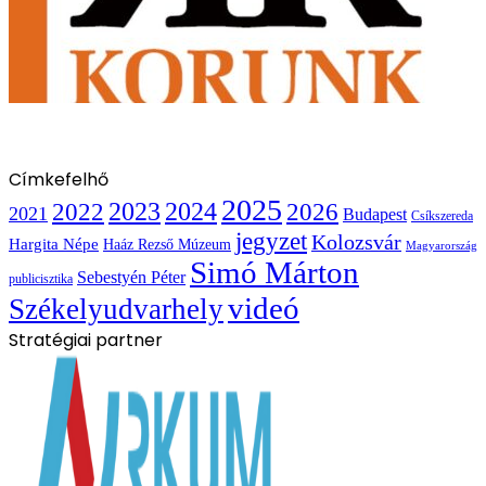
Címkefelhő
2025
2022
2023
2024
2026
2021
Budapest
Csíkszereda
jegyzet
Kolozsvár
Hargita Népe
Haáz Rezső Múzeum
Magyarország
Simó Márton
Sebestyén Péter
publicisztika
videó
Székelyudvarhely
Stratégiai partner