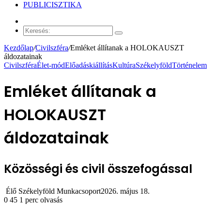
PUBLICISZTIKA
Véletlen
cikk
Keresés:
Kezdőlap
/
Civilszféra
/
Emléket állítanak a HOLOKAUSZT
áldozatainak
Civilszféra
Élet-mód
Előadás
kiállítás
Kultúra
Székelyföld
Történelem
Emléket állítanak a
HOLOKAUSZT
áldozatainak
Közösségi és civil összefogással
Élő Székelyföld Munkacsoport
2026. május 18.
0
45
1 perc olvasás