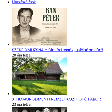
Hozzászólások
SZÉKELYMUZSNA – Dicsértessék, „plébános úr”!
20 óra telt el
X. HOMORÓDMENTI NEMZETKÖZI FOTÓTÁBOR
23 óra telt el