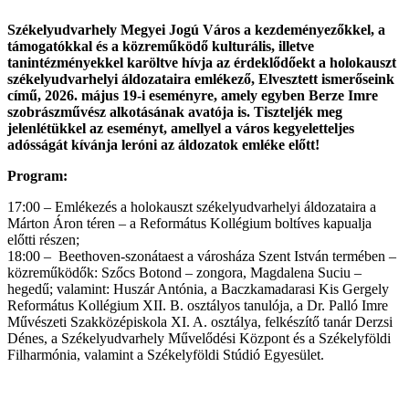
Székelyudvarhely Megyei Jogú Város a kezdeményezőkkel, a
támogatókkal és a közreműködő kulturális, illetve
tanintézményekkel karöltve hívja az érdeklődőekt a holokauszt
székelyudvarhelyi áldozataira emlékező, Elvesztett ismerőseink
című, 2026. május 19-i eseményre, amely egyben Berze Imre
szobrászművész alkotásának avatója is. Tiszteljék meg
jelenlétükkel az eseményt, amellyel a város kegyeletteljes
adósságát kívánja leróni az áldozatok emléke előtt!
Program:
17:00 – Emlékezés a holokauszt székelyudvarhelyi áldozataira a
Márton Áron téren – a Református Kollégium boltíves kapualja
előtti részen;
18:00 – Beethoven-szonátaest a városháza Szent István termében –
közreműködők: Szőcs Botond – zongora, Magdalena Suciu –
hegedű; valamint: Huszár Antónia, a Baczkamadarasi Kis Gergely
Református Kollégium XII. B. osztályos tanulója, a Dr. Palló Imre
Művészeti Szakközépiskola XI. A. osztálya, felkészítő tanár Derzsi
Dénes, a Székelyudvarhely Művelődési Központ és a Székelyföldi
Filharmónia, valamint a Székelyföldi Stúdió Egyesület.