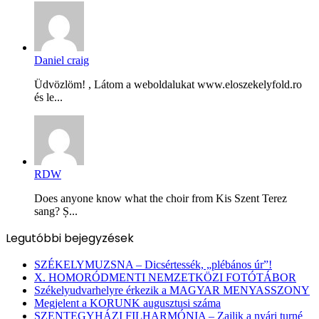
Daniel craig
Üdvözlöm! , Látom a weboldalukat www.eloszekelyfold.ro
és le...
RDW
Does anyone know what the choir from Kis Szent Terez
sang? Ș...
Legutóbbi bejegyzések
SZÉKELYMUZSNA – Dicsértessék, „plébános úr”!
X. HOMORÓDMENTI NEMZETKÖZI FOTÓTÁBOR
Székelyudvarhelyre érkezik a MAGYAR MENYASSZONY
Megjelent a KORUNK augusztusi száma
SZENTEGYHÁZI FILHARMÓNIA – Zajlik a nyári turné