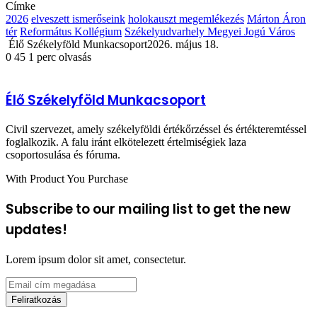
Címke
2026
elveszett ismerőseink
holokauszt megemlékezés
Márton Áron
tér
Református Kollégium
Székelyudvarhely Megyei Jogú Város
Élő Székelyföld Munkacsoport
2026. május 18.
0
45
1 perc olvasás
Élő Székelyföld Munkacsoport
Civil szervezet, amely székelyföldi értékőrzéssel és értékteremtéssel
foglalkozik. A falu iránt elkötelezett értelmiségiek laza
csoportosulása és fóruma.
With Product You Purchase
Subscribe to our mailing list to get the new
updates!
Lorem ipsum dolor sit amet, consectetur.
Email
cím
megadása