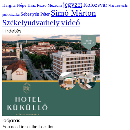
jegyzet
Kolozsvár
Hargita Népe
Haáz Rezső Múzeum
Magyarország
Simó Márton
Sebestyén Péter
publicisztika
videó
Székelyudvarhely
Hirdetés
Időjárás
You need to set the Location.