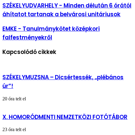
SZÉKELYUDVARHELY
SZÉKELYUDVARHELY - Minden délután 6 órától
-
áhítatot tartanak a belvárosi unitáriusok
Minden
délután
6
EMKE
EMKE - Tanulmánykötet középkori
órától
-
falfestményekről
áhítatot
Tanulmánykötet
tartanak
középkori
a
falfestményekről
Kapcsolódó cikkek
belvárosi
unitáriusok
SZÉKELYMUZSNA – Dicsértessék, „plébános
úr”!
20 óra telt el
X. HOMORÓDMENTI NEMZETKÖZI FOTÓTÁBOR
23 óra telt el