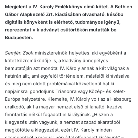
Megjelent a IV. Károly Emlékkönyv című kötet. A Bethlen
Gábor Alapkezelő Zrt. kiadásában olvasható, később
digitális könyvként is elérhető, tudományos igényű,
reprezentatív kiadványt csütörtökön mutatták be
Budapesten.
Semjén Zsolt
miniszterelnök-helyettes, aki egyébként a
kötet közreműködője is, a kiadvány ünnepélyes
bemutatóján azt mondta: IV. Károly annak a két világnak a
határán állt, ami egyfelől történelem, másfelől kihívásaival
és meg nem oldott problémáival közvetlenül hat ki
napjainkra, gondoljunk Trianonra vagy Közép- és Kelet-
Európa helyzetére. Kiemelte, IV. Károly volt az a Habsburg
uralkodó, akit a magyar nemzet első pillanattól kezdve
fenntartás nélkül fogadott el királyának. „Hiszen a
kiegyezés után vagyunk, a nemzet szabad akaratából
megkötötte a kiegyezést, ezért IV. Károly minden
szempontból a magyar nép által elfogadott királyunk” –