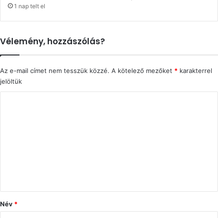
1 nap telt el
Vélemény, hozzászólás?
Az e-mail címet nem tesszük közzé.
A kötelező mezőket
*
karakterrel
jelöltük
H
o
z
z
á
s
z
ó
Név
*
l