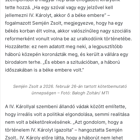
tette hozzá. „Ha egy szóval vagy egy jelzővel kell
jellemezni IV. Károlyt, akkor ő a béke embere” –
fogalmazott Semjén Zsolt, megjegyezve, hogy ha egy
békés korban élt volna, akkor valószínűleg nagy szociális
reformerként vonult volna be az uralkodóink történetébe.
Hozzátette: ez nem adatott meg neki, a legpusztítóbb
háború közepén koronázták meg, és került a vállára egy
birodalom terhe. „És ebben a szituációban, a háború
időszakában is a béke embere volt.”
Semjén Zsolt a 2026. február 26-án tartott kötetbemutató
ünnepségen – Fotó: Balogh Zoltán/ MTI
A IV. Károllyal szembeni állandó vádak között említette,
hogy irreális volt a politikai elgondolása, semmi realitása
nem volt a béketörekvésének. „Azt gondolom, hogy a
történelem IV. Károlyt igazolta” – hangoztatta Semjén
Zsolt.. IV. Károly előre látta, hogy a háborút nem lehet