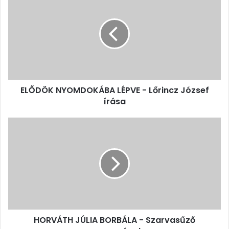
NYOMDOKÁBA
LÉPVE
-
Lőrincz
József
írása
ELŐDÖK NYOMDOKÁBA LÉPVE - Lőrincz József
írása
HORVÁTH
JÚLIA
BORBÁLA
-
Szarvasűző
messzeségek
HORVÁTH JÚLIA BORBÁLA - Szarvasűző