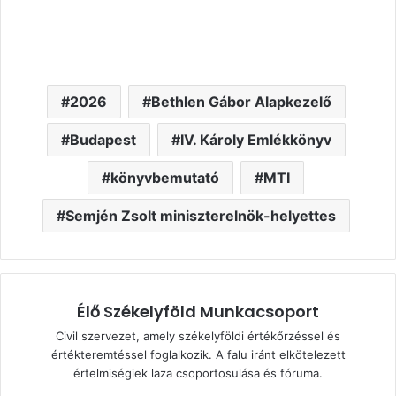
2026
Bethlen Gábor Alapkezelő
Budapest
IV. Károly Emlékkönyv
könyvbemutató
MTI
Semjén Zsolt miniszterelnök-helyettes
Élő Székelyföld Munkacsoport
Civil szervezet, amely székelyföldi értékőrzéssel és
értékteremtéssel foglalkozik. A falu iránt elkötelezett
értelmiségiek laza csoportosulása és fóruma.