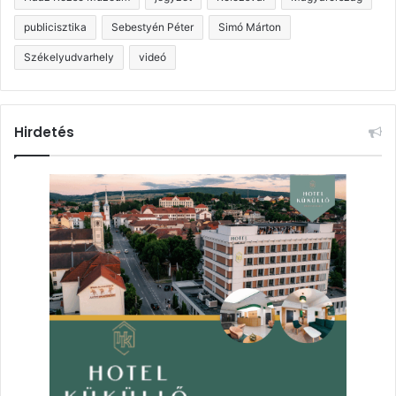
publicisztika
Sebestyén Péter
Simó Márton
Székelyudvarhely
videó
Hirdetés