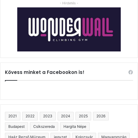
- Hirdetés -
Kövess minket a Facebookon is!
2021
2022
2023
2024
2025
2026
Budapest
Csíkszereda
Hargita Népe
Haáz Rezső Múzeum
jegyzet
Kolozsvár
Magyarország