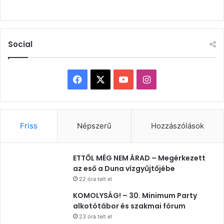
Social
Facebook
X
YouTube
Instagram
Friss
Népszerű
Hozzászólások
ETTŐL MÉG NEM ÁRAD – Megérkezett
az eső a Duna vízgyűjtőjébe
22 óra telt el
KOMOLYSÁG! – 30. Minimum Party
alkotótábor és szakmai fórum
23 óra telt el