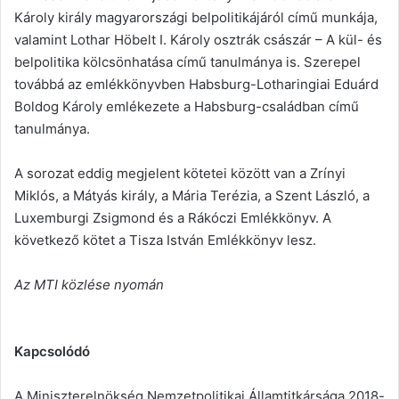
Károly király magyarországi belpolitikájáról című munkája,
valamint Lothar Höbelt I. Károly osztrák császár – A kül- és
belpolitika kölcsönhatása című tanulmánya is. Szerepel
továbbá az emlékkönyvben Habsburg-Lotharingiai Eduárd
Boldog Károly emlékezete a Habsburg-családban című
tanulmánya.
A sorozat eddig megjelent kötetei között van a Zrínyi
Miklós, a Mátyás király, a Mária Terézia, a Szent László, a
Luxemburgi Zsigmond és a Rákóczi Emlékkönyv. A
következő kötet a Tisza István Emlékkönyv lesz.
Az MTI közlése nyomán
Kapcsolódó
A Miniszterelnökség Nemzetpolitikai Államtitkársága 2018-