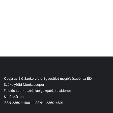
Kiadja az Élő Székelyföld Egyesület megbízásából az Élő
Székelyföld Munkacsoport
Felelős szerkesztő, lapigazgató, tulajdonos:
Simó Márton
ISSN 2360 – 4891 | ISSN-L 2360-4891