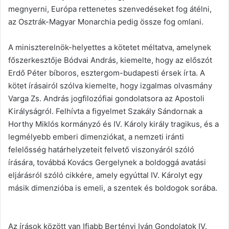
megnyerni, Európa rettenetes szenvedéseket fog átélni,
az Osztrák-Magyar Monarchia pedig össze fog omlani.
A miniszterelnök-helyettes a kötetet méltatva, amelynek
főszerkesztője Bódvai András, kiemelte, hogy az előszót
Erdő Péter bíboros, esztergom-budapesti érsek írta. A
kötet írásairól szólva kiemelte, hogy izgalmas olvasmány
Varga Zs. András jogfilozófiai gondolatsora az Apostoli
Királyságról. Felhívta a figyelmet Szakály Sándornak a
Horthy Miklós kormányzó és IV. Károly király tragikus, és a
legmélyebb emberi dimenziókat, a nemzeti iránti
felelősség határhelyzeteit felvető viszonyáról szóló
írására, továbbá Kovács Gergelynek a boldoggá avatási
eljárásról szóló cikkére, amely egyúttal IV. Károlyt egy
másik dimenzióba is emeli, a szentek és boldogok sorába.
Az írások között van Ifjabb Bertényi Iván Gondolatok IV.