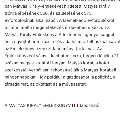
ban Mátyás Király-emlékévet hirdetett, Mátyás király
trónra lépésének 560. és születésének 575.
évfordulójának alkalmából. A kiemelkedő évfordulókról
történő méltó megemlékezés érdekében elkészült a
Mátyás Király Emlékkönyv. A történelmi igényességgel
összegyűjtött információ- és adathalmaz felhasználásával
az Emlékkönyv tizenkét tanulmányt tartalmaz. Az
Emlékkönyvből választ kaphatunk arra, hogyan látják a 21.
század magyar kutatói Hunyadi Mátyás korát, a kötet
szerkesztői verbálisan rekonstruálják a Mátyás-korabeli
mindennapokat – így például a gazdaságot, a politikát, a
társadalmat, az oktatást és a művészetet.
A MÁTYÁS KIRÁLY EMLÉKKÖNYV
ITT
lapozható!