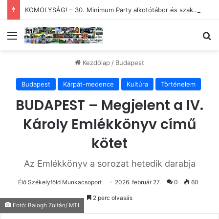
KOMOLYSÁG! – 30. Minimum Party alkotótábor és szakmai fórum
Menü
Ke
Kezdőlap
/
Budapest
Budapest
Kárpát-medence
Kultúra
Történelem
BUDAPEST – Megjelent a IV.
Károly Emlékkönyv című
kötet
Az Emlékkönyv a sorozat hetedik darabja
Élő Székelyföld Munkacsoport
2026. február 27.
0
60
2 perc olvasás
Fotó: Balogh Zoltán/ MTI