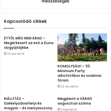
messzeségek
Kapcsolódó cikkek
ETTŐL MÉG NEM ÁRAD –
Megérkezett az eső a Duna
vízgyűjtőjébe
22 óra telt el
KOMOLYSÁG! – 30.
Minimum Party
alkotótábor és szakmai
fórum
23 óra telt el
KIÁLLÍTÁS –
Megjelent a VÁRAD
Székelyudvarhelyi és
augusztusi száma
magyar – és menyasszony
2 nap telt el