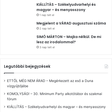
KIÁLLÍTÁS – Székelyudvarhelyi és
magyar – és menyasszony
1 nap telt el
Megjelent a VÁRAD augusztusi száma
2 nap telt el
SIMÓ MÁRTON – Majka nélkül. De mi
lesz az irodalommal?
3 nap telt el
Legutóbbi bejegyzések
ETTŐL MÉG NEM ÁRAD – Megérkezett az eső a Duna
vízgyűjtőjébe
KOMOLYSÁG! – 30. Minimum Party alkotótábor és szakmai
fórum
KIÁLLÍTÁS – Székelyudvarhelyi és magyar – és menyasszony