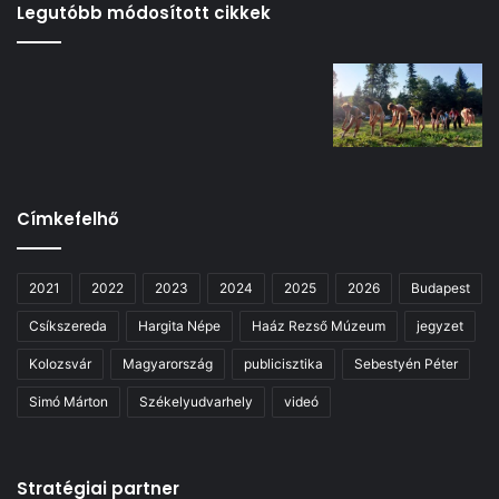
Legutóbb módosított cikkek
Címkefelhő
2021
2022
2023
2024
2025
2026
Budapest
Csíkszereda
Hargita Népe
Haáz Rezső Múzeum
jegyzet
Kolozsvár
Magyarország
publicisztika
Sebestyén Péter
Simó Márton
Székelyudvarhely
videó
Stratégiai partner