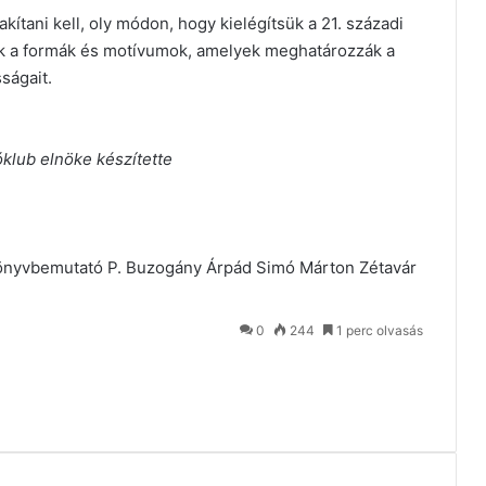
kítani kell, oly módon, hogy kielégítsük a 21. századi
k a formák és motívumok, amelyek meghatározzák a
ságait.
klub elnöke készítette
önyvbemutató
P. Buzogány Árpád
Simó Márton
Zétavár
0
244
1 perc olvasás