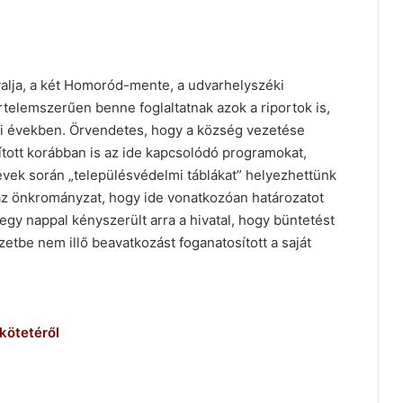
yalja, a két Homoród-mente, a udvarhelyszéki
Értelemszerűen benne foglaltatnak azok a riportok is,
bi években. Örvendetes, hogy a község vezetése
ított korábban is az ide kapcsolódó programokat,
évek során „településvédelmi táblákat” helyezhettünk
 az önkrományzat, hogy ide vonatkozóan határozatot
egy nappal kényszerült arra a hivatal, hogy büntetést
zetbe nem illő beavatkozást foganatosított a saját
kötetéről