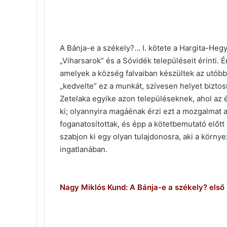
A Bánja-e a székely?… I. kötete a Hargita-Heg
„Viharsarok” és a Sóvidék településeit érinti. 
amelyek a község falvaiban készültek az utób
„kedvelte” ez a munkát, szívesen helyet biztos
Zetelaka egyike azon településeknek, ahol az 
ki; olyannyira magáénak érzi ezt a mozgalmat
foganatosítottak, és épp a kötetbemutató előtt 
szabjon ki egy olyan tulajdonosra, aki a környe
ingatlanában.
Nagy Miklós Kund: A Bánja-e a székely? első 