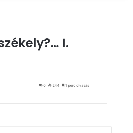
zékely?… I.
0
244
1 perc olvasás