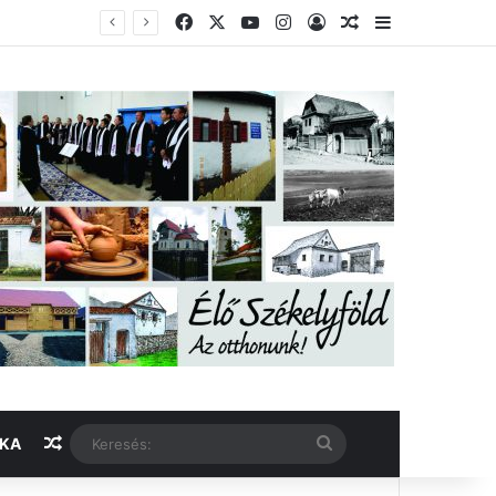
Facebook
X
YouTube
Instagram
Belépés
Véletlen cikk
Oldalsáv
Véletlen cikk
Keresés:
IKA