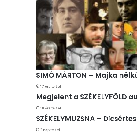
SIMÓ MÁRTON – Majka nélkül
17 óra telt el
Megjelent a SZÉKELYFÖLD a
18 óra telt el
SZÉKELYMUZSNA – Dicsértess
2 nap telt el