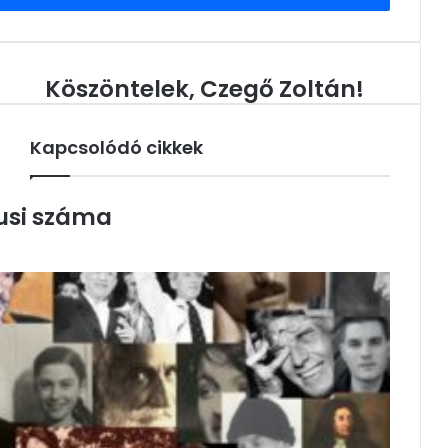
Köszöntelek, Czegő Zoltán!
Köszöntelek,
Czegő
Zoltán!
Kapcsolódó cikkek
usi száma