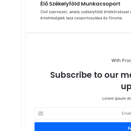
Élő Székelyföld Munkacsoport
Civil szervezet, amely székelyföldi értékőrzéssel 
értelmiségiek laza csoportosulása és fóruma.
With Pro
Subscribe to our ma
up
Lorem ipsum dol
Email
cím
megadása