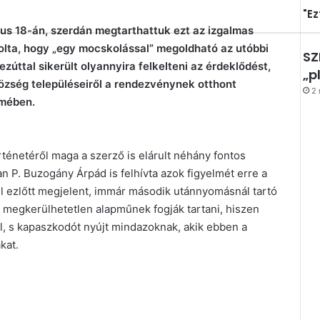
"Ez
ius 18-án, szerdán megtarthattuk ezt az izgalmas
olta, hogy „egy mocskolással” megoldható az utóbbi
SZ
úttal sikerült olyannyira felkelteni az érdeklődést,
„p
özség településeiről a rendezvénynek otthont
2 
rmében.
énetéről maga a szerző is elárult néhány fontos
n P. Buzogány Árpád is felhívta azok figyelmét erre a
l ezlőtt megjelent, immár második utánnyomásnál tartó
 megkerülhetetlen alapműnek fogják tartani, hiszen
l, s kapaszkodót nyújt mindazoknak, akik ebben a
kat.