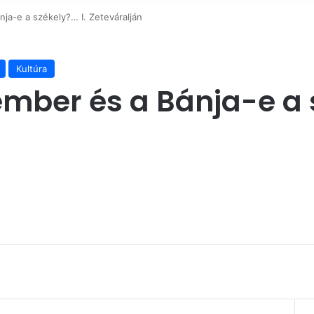
ja-e a székely?… I. Zeteváralján
Kultúra
mber és a Bánja-e a s