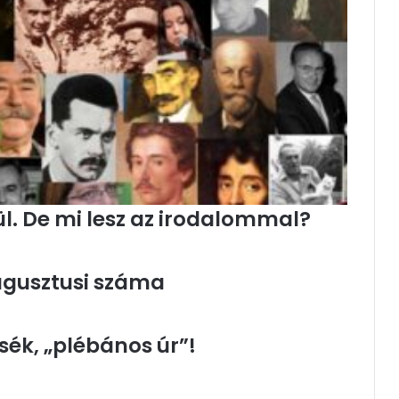
. De mi lesz az irodalommal?
ugusztusi száma
ék, „plébános úr”!