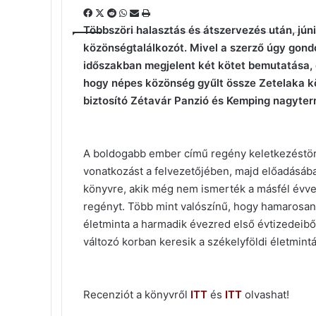
Facebook
X
Reddit
WhatsApp
Megosztás
Nyomtatás
email-
Többszöri halasztás és átszervezés után, jún
ben
közönségtalálkozót. Mivel a szerző úgy gond
időszakban megjelent két kötet bemutatása, ez
hogy népes közönség gyűlt össze Zetelaka k
biztosító Zétavár Panzió és Kemping nagyte
A boldogabb ember című regény keletkezéstört
vonatkozást a felvezetőjében, majd előadásába
könyvre, akik még nem ismerték a másfél évve
regényt. Több mint valószínű, hogy hamarosan
életminta a harmadik évezred első évtizedeibő
változó korban keresik a székelyföldi életmintá
Recenziót a könyvről
ITT
és
ITT
olvashat!