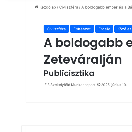
Kezdőlap
/
Civilszféra
/
A boldogabb ember és a Bán
Civilszféra
Építészet
Erdély
Közélet
A boldogabb e
Zeteváralján
Publicisztika
Élő Székelyföld Munkacsoport
2025. június 19.