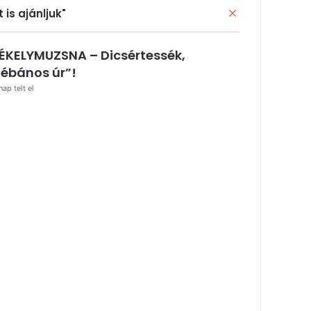
Bezárás
t is ajánljuk"
ÉKELYMUZSNA – Dicsértessék,
lébános úr”!
nap telt el