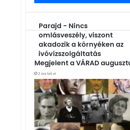
Parajd - Nincs
Parajd
-
omlásveszély, viszont
Nincs
omlásveszély,
akadozik a környéken az
viszont
ivóvízszolgáltatás
akadozik
a
Megjelent a VÁRAD auguszt
környéken
az
2 óra telt el
ivóvízszolgáltatás