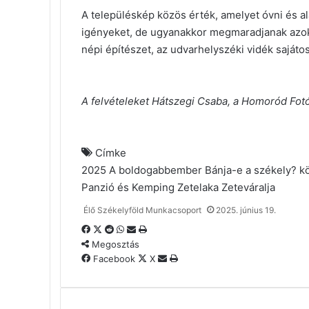
A településkép közös érték, amelyet óvni és ala
igényeket, de ugyanakkor megmaradjanak azo
népi építészet, az udvarhelyszéki vidék sajátos
A felvételeket Hátszegi Csaba, a Homoród Fotó
Címke
2025
A boldogabbember
Bánja-e a székely?
k
Panzió és Kemping
Zetelaka
Zeteváralja
Élő Székelyföld Munkacsoport
2025. június 19.
Facebook
X
Reddit
WhatsApp
Megosztás
Nyomtatás
email-
Megosztás
ben
Megosztás
Nyomtatás
Facebook
X
email-
ben