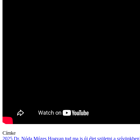
Címke
2025
Dr. Nóda Mózes
Hogyan tud ma is új élet születni a szívünkben