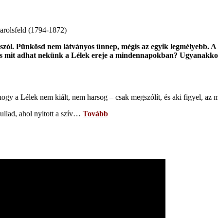
Carolsfeld (1794-1872)
zól. Pünkösd nem látványos ünnep, mégis az egyik legmélyebb. A me
s mit adhat nekünk a Lélek ereje a mindennapokban? Ugyanakkor k
, hogy a Lélek nem kiált, nem harsog – csak megszólít, és aki figyel, az 
ullad, ahol nyitott a szív…
Tovább