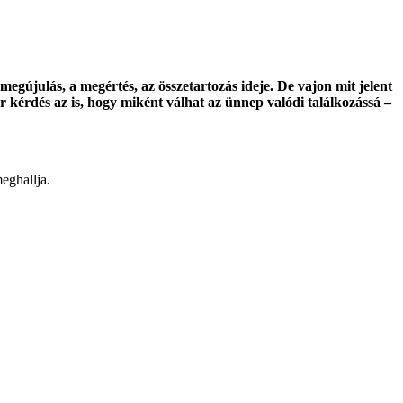
gújulás, a megértés, az összetartozás ideje. De vajon mit jelent
érdés az is, hogy miként válhat az ünnep valódi találkozássá –
meghallja.