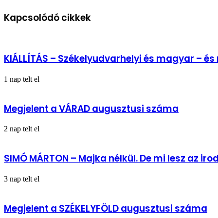
Zentelke
továbbra
községben
Kapcsolódó cikkek
sem
kíván
foglalkozni
az
őshonos
KIÁLLÍTÁS – Székelyudvarhelyi és magyar – é
kisebbségek
védelmével
1 nap telt el
Megjelent a VÁRAD augusztusi száma
2 nap telt el
SIMÓ MÁRTON – Majka nélkül. De mi lesz az ir
3 nap telt el
Megjelent a SZÉKELYFÖLD augusztusi száma