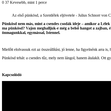
0
37
Kevesebb, mint 1 perce
Az első pünkösd, a Szentlélek eljövetele - Julius Schnorr von 
Facebook
X
Reddit
WhatsApp
Megosztás
Nyomtatás
Pünkösd nem más, mint a csendes csodák ideje – amikor a Lélek s
email-
ma pünkösd? Vajon meghalljuk-e még a belső hangot a zajban, é
ben
önmagunkkal, egymással, Istennel.
Mielőtt elolvassuk ezt az összeállítást, jó lenne, ha figyelnénk arra is
Pünkösd tehát: a csendes tűz, mely nem lángol, hanem átalakít. Ott gy
Kapcsolódó