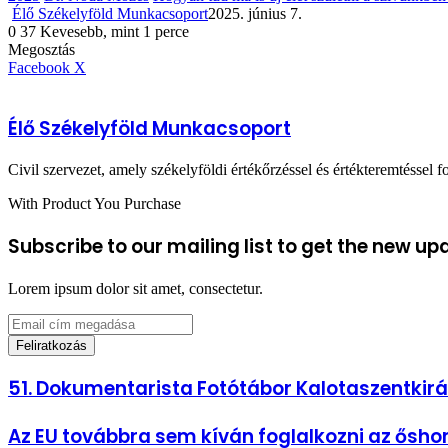
Élő Székelyföld Munkacsoport
2025. június 7.
0
37
Kevesebb, mint 1 perce
Facebook
X
Reddit
WhatsApp
Megosztás
Nyomtatás
Megosztás
email-
Megosztás
Nyomtatás
Facebook
X
ben
email-
ben
Élő Székelyföld Munkacsoport
Civil szervezet, amely székelyföldi értékőrzéssel és értékteremtéssel fo
With Product You Purchase
Subscribe to our mailing list to get the new up
Lorem ipsum dolor sit amet, consectetur.
Email
cím
megadása
51.
51. Dokumentarista Fotótábor Kalotaszentkir
Dokumentarista
Fotótábor
Az
Az EU továbbra sem kíván foglalkozni az ősh
Kalotaszentkirály-
EU