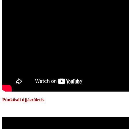
Pünkösdi újjászületés