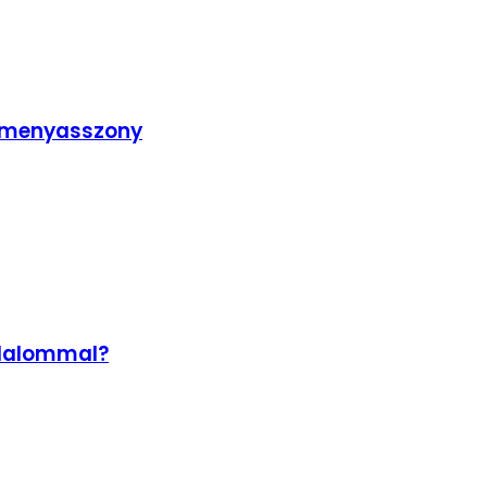
s menyasszony
odalommal?