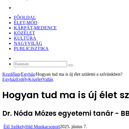
Keresés:
FŐOLDAL
ÉLET-MÓD
KÁRPÁT-MEDENCE
KÖZÉLET
KULTÚRA
NAGYVILÁG
PUBLICISZTIKA
Véletlen
cikk
Keresés:
Kezdőlap
/
Egyház
/
Hogyan tud ma is új élet születni a szívünkben?
Egyház
Erdély
Közélet
Vallás
Hogyan tud ma is új élet s
Dr. Nóda Mózes egyetemi tanár - BB
Élő Székelyföld Munkacsoport
2025. június 7.