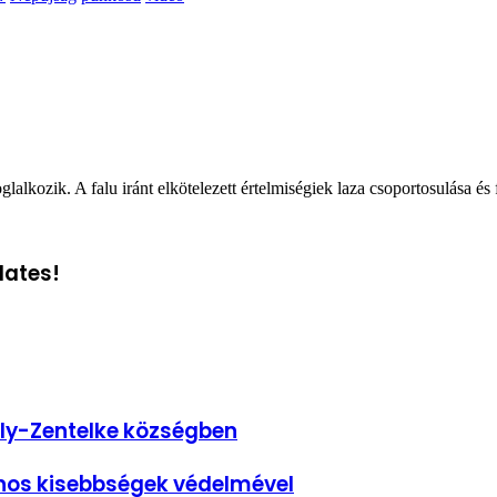
glalkozik. A falu iránt elkötelezett értelmiségiek laza csoportosulása és
dates!
ály-Zentelke községben
onos kisebbségek védelmével