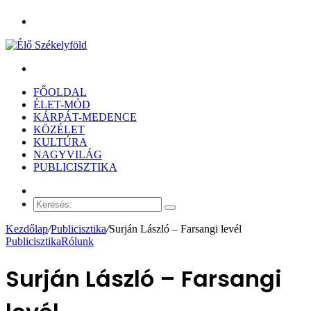
Menü
Keresés:
FŐOLDAL
ÉLET-MÓD
KÁRPÁT-MEDENCE
KÖZÉLET
KULTÚRA
NAGYVILÁG
PUBLICISZTIKA
Véletlen
cikk
Keresés:
Kezdőlap
/
Publicisztika
/
Surján László – Farsangi levél
Publicisztika
Rólunk
Surján László – Farsangi