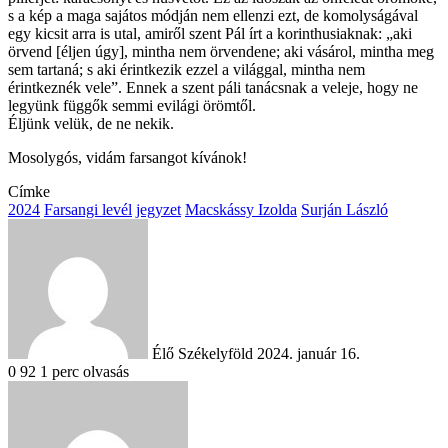
s a kép a maga sajátos módján nem ellenzi ezt, de komolyságával
egy kicsit arra is utal, amiről szent Pál írt a korinthusiaknak: „aki
örvend [éljen úgy], mintha nem örvendene; aki vásárol, mintha meg
sem tartaná; s aki érintkezik ezzel a világgal, mintha nem
érintkeznék vele”. Ennek a szent páli tanácsnak a veleje, hogy ne
legyünk függők semmi evilági örömtől.
Éljünk velük, de ne nekik.
Mosolygós, vidám farsangot kívánok!
Címke
2024
Farsangi levél
jegyzet
Macskássy Izolda
Surján László
Send
an
email
Élő Székelyföld
2024. január 16.
0
92
1 perc olvasás