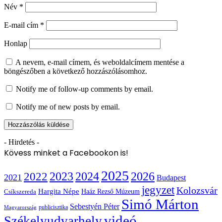
Név
*
E-mail cím
*
Honlap
A nevem, e-mail címem, és weboldalcímem mentése a
böngészőben a következő hozzászólásomhoz.
Notify me of follow-up comments by email.
Notify me of new posts by email.
- Hirdetés -
Kövess minket a Facebookon is!
2025
2022
2023
2024
2026
2021
Budapest
jegyzet
Kolozsvár
Hargita Népe
Haáz Rezső Múzeum
Csíkszereda
Simó Márton
Sebestyén Péter
publicisztika
Magyarország
videó
Székelyudvarhely