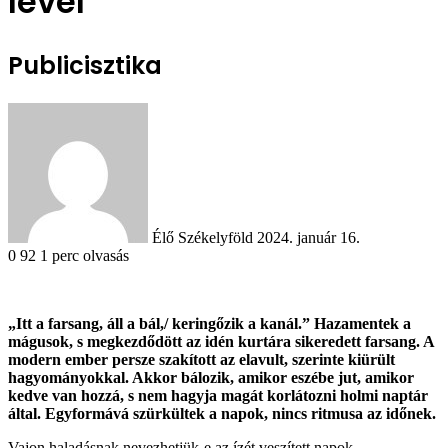
levél
Publicisztika
Send
an
email
Élő Székelyföld
2024. január 16.
0
92
1 perc olvasás
„Itt a farsang, áll a bál,/ keringőzik a kanál.” Hazamentek a
mágusok, s megkezdődött az idén kurtára sikeredett farsang. A
modern ember persze szakított az elavult, szerinte kiürült
hagyományokkal. Akkor bálozik, amikor eszébe jut, amikor
kedve van hozzá, s nem hagyja magát korlátozni holmi naptár
által. Egyformává szürkültek a napok, nincs ritmusa az időnek.
Vajon haladásnak nevezhetjük-e az ízét veszített napok