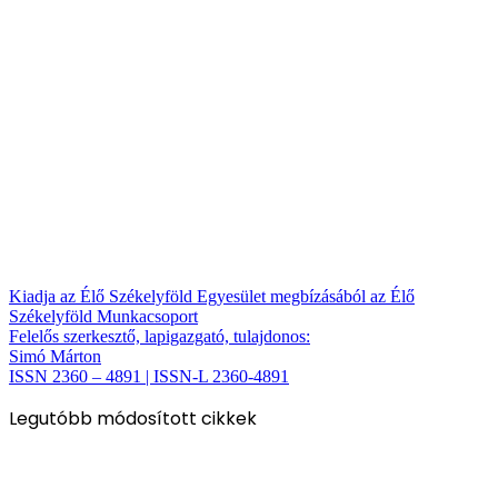
Kiadja az Élő Székelyföld Egyesület megbízásából az Élő
Székelyföld Munkacsoport
Felelős szerkesztő, lapigazgató, tulajdonos:
Simó Márton
ISSN 2360 – 4891 | ISSN-L 2360-4891
Legutóbb módosított cikkek