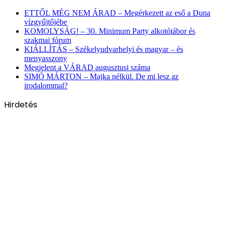
ETTŐL MÉG NEM ÁRAD – Megérkezett az eső a Duna
vízgyűjtőjébe
KOMOLYSÁG! – 30. Minimum Party alkotótábor és
szakmai fórum
KIÁLLÍTÁS – Székelyudvarhelyi és magyar – és
menyasszony
Megjelent a VÁRAD augusztusi száma
SIMÓ MÁRTON – Majka nélkül. De mi lesz az
irodalommal?
Hirdetés