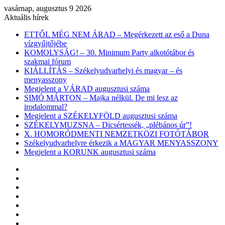
vasárnap, augusztus 9 2026
Aktuális hírek
ETTŐL MÉG NEM ÁRAD – Megérkezett az eső a Duna
vízgyűjtőjébe
KOMOLYSÁG! – 30. Minimum Party alkotótábor és
szakmai fórum
KIÁLLÍTÁS – Székelyudvarhelyi és magyar – és
menyasszony
Megjelent a VÁRAD augusztusi száma
SIMÓ MÁRTON – Majka nélkül. De mi lesz az
irodalommal?
Megjelent a SZÉKELYFÖLD augusztusi száma
SZÉKELYMUZSNA – Dicsértessék, „plébános úr”!
X. HOMORÓDMENTI NEMZETKÖZI FOTÓTÁBOR
Székelyudvarhelyre érkezik a MAGYAR MENYASSZONY
Megjelent a KORUNK augusztusi száma
Facebook
X
YouTube
Instagram
Belépés
Véletlen
cikk
Oldalsáv