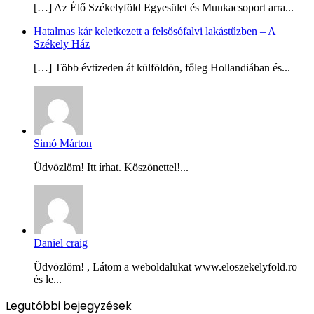
[…] Az Élő Székelyföld Egyesület és Munkacsoport arra...
Hatalmas kár keletkezett a felsősófalvi lakástűzben – A
Székely Ház
[…] Több évtizeden át külföldön, főleg Hollandiában és...
Simó Márton
Üdvözlöm! Itt írhat. Köszönettel!...
Daniel craig
Üdvözlöm! , Látom a weboldalukat www.eloszekelyfold.ro
és le...
Legutóbbi bejegyzések