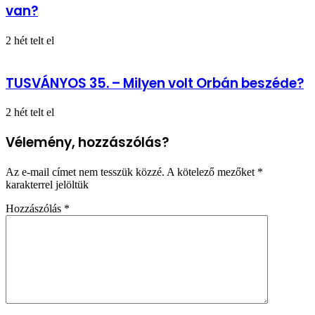
van?
2 hét telt el
TUSVÁNYOS 35. – Milyen volt Orbán beszéde?
2 hét telt el
Vélemény, hozzászólás?
Az e-mail címet nem tesszük közzé.
A kötelező mezőket
*
karakterrel jelöltük
Hozzászólás
*