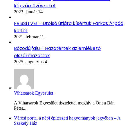
képzőművészeket
2023. január 14.
FRISSÍTVE! – Utolsó útjára kísértük Farkas Árpád
költőt
2021. február 11.
Bözödújfalu – Hazatértek az emlékező
elszármazottak
2025. augusztus 4.
Viharsarok Egyesület
A Viharsarok Egyesület tisztelettel meghívja Önt a Bán
Péter...
Városi porta, a népi építészeti hagyományok jegyében – A
Székely Ház