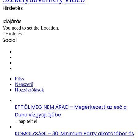
Hirdetés
Időjárás
You need to set the Location.
- Hirdetés -
Social
Facebook
X
YouTube
Instagram
Friss
Népszerű
Hozzászólások
ETTŐL MÉG NEM ÁRAD – Megérkezett az eső a
Duna vízgyűjtőjébe
1 nap telt el
KOMOLYSÁG! – 30. Minimum Party alkotótábor és