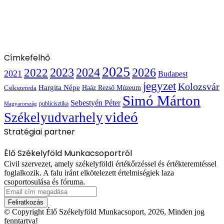
Címkefelhő
2025
2022
2023
2024
2026
2021
Budapest
jegyzet
Kolozsvár
Hargita Népe
Haáz Rezső Múzeum
Csíkszereda
Simó Márton
Sebestyén Péter
publicisztika
Magyarország
videó
Székelyudvarhely
Stratégiai partner
Élő Székelyföld Munkacsoportról
Civil szervezet, amely székelyföldi értékőrzéssel és értékteremtéssel
foglalkozik. A falu iránt elkötelezett értelmiségiek laza
csoportosulása és fóruma.
Email
cím
megadása
© Copyright Élő Székelyföld Munkacsoport, 2026, Minden jog
fenntartva!