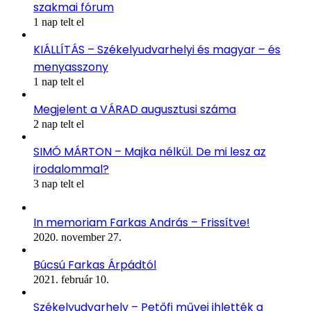
szakmai fórum
1 nap telt el
KIÁLLÍTÁS – Székelyudvarhelyi és magyar – és
menyasszony
1 nap telt el
Megjelent a VÁRAD augusztusi száma
2 nap telt el
SIMÓ MÁRTON – Majka nélkül. De mi lesz az
irodalommal?
3 nap telt el
In memoriam Farkas András – Frissítve!
2020. november 27.
Búcsú Farkas Árpádtól
2021. február 10.
Székelyudvarhely – Petőfi művei ihlették a