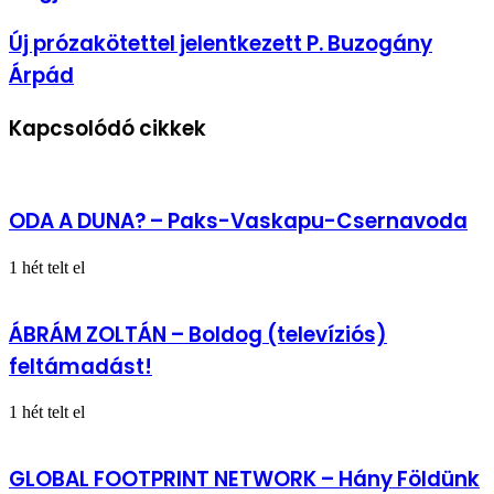
a
VÁRAD
Új
Új prózakötettel jelentkezett P. Buzogány
idei
prózakötettel
első
Árpád
jelentkezett
száma
P.
Buzogány
Kapcsolódó cikkek
Árpád
ODA A DUNA? – Paks-Vaskapu-Csernavoda
1 hét telt el
ÁBRÁM ZOLTÁN – Boldog (televíziós)
feltámadást!
1 hét telt el
GLOBAL FOOTPRINT NETWORK – Hány Földünk