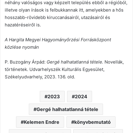
néhány valóságos vagy képzelt település ebből a régióból,
illetve olyan írások is felbukkannak itt, amelyekben a hős
hosszabb-rövidebb kiruccanásairól, utazásairól és
hazatéréseiről is.
A Hargita Megyei Hagyományőrzési Forrásközpont
közlése nyomán
P. Buzogány Árpád:
Gergé halhatatlanná tétele.
Novellák,
történetek. Udvarhelyszék Kulturális Egyesület,
Székelyudvarhely, 2023. 136. old.
2023
2024
Gergé halhatatlanná tétele
Kelemen Endre
könyvbemutató