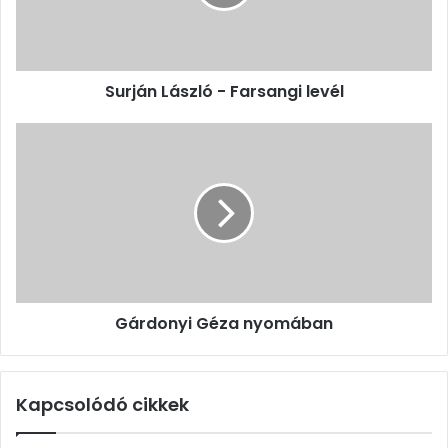
Surján László - Farsangi levél
Gárdonyi
Géza
nyomában
Gárdonyi Géza nyomában
Kapcsolódó cikkek