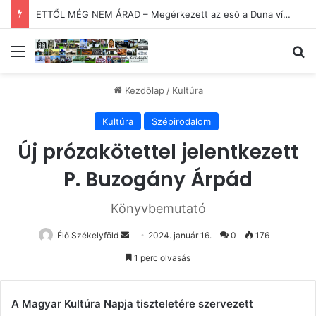
ETTŐL MÉG NEM ÁRAD – Megérkezett az eső a Duna vízgyűjtőjébe
Menü
Ke
Kezdőlap
/
Kultúra
Kultúra
Szépirodalom
Új prózakötettel jelentkezett
P. Buzogány Árpád
Könyvbemutató
Send
Élő Székelyföld
2024. január 16.
0
176
an
1 perc olvasás
email
A Magyar Kultúra Napja tiszteletére szervezett