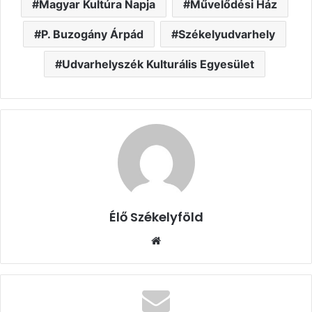
Magyar Kultúra Napja
Művelődési Ház
P. Buzogány Árpád
Székelyudvarhely
Udvarhelyszék Kulturális Egyesület
Élő Székelyföld
Honlap