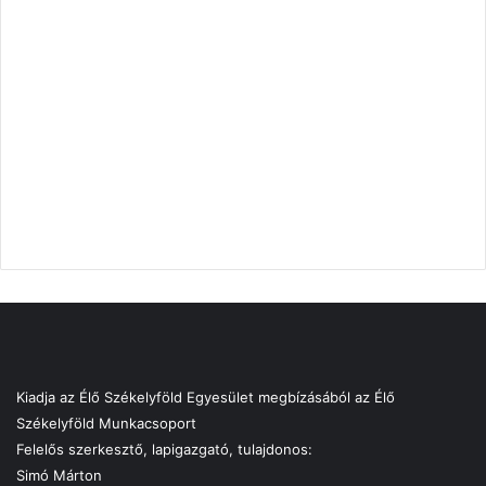
Kiadja az Élő Székelyföld Egyesület megbízásából az Élő
Székelyföld Munkacsoport
Felelős szerkesztő, lapigazgató, tulajdonos:
Simó Márton