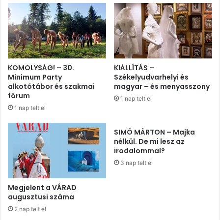
KOMOLYSÁG! – 30.
KIÁLLÍTÁS –
Minimum Party
Székelyudvarhelyi és
alkotótábor és szakmai
magyar – és menyasszony
fórum
1 nap telt el
1 nap telt el
SIMÓ MÁRTON – Majka
nélkül. De mi lesz az
irodalommal?
3 nap telt el
Megjelent a VÁRAD
augusztusi száma
2 nap telt el