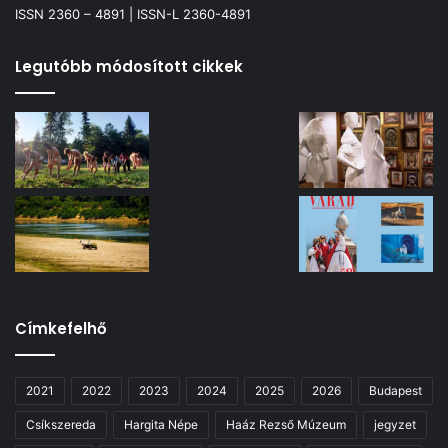
ISSN 2360 – 4891 | ISSN-L 2360-4891
Legutóbb módosított cikkek
Címkefelhő
2021
2022
2023
2024
2025
2026
Budapest
Csíkszereda
Hargita Népe
Haáz Rezső Múzeum
jegyzet