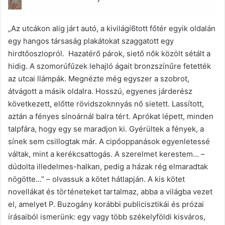
„Az utcákon alig járt autó, a kivilágí6tott főtér egyik oldalán
egy hangos társaság plakátokat szaggatott egy
hirdtőoszlopról. Hazatérő párok, siető nők közölt sétált a
hidig. A szomorúfűzek lehajló ágait bronzszínűre fetették
az utcai llámpák. Megnézte még egyszer a szobrot,
átvágott a másik oldalra. Hosszú, egyenes járderész
következett, előtte rövidszoknnyás nő sietett. Lassított,
aztán a fényes sínoárnál balra tért. Aprókat lépett, minden
talpfára, hogy egy se maradjon ki. Gyérültek a fények, a
sínek sem csillogtak már. A cipőoppanások egyenletessé
váltak, mint a kerékcsattogás. A szerelmet kerestem… –
dúdolta illedelmes-halkan, pedig a házak rég elmaradtak
nögötte…” – olvassuk a kötet hátlapján. A kis kötet
novellákat és történeteket tartalmaz, abba a világba vezet
el, amelyet P. Buzogány korábbi publicisztikái és prózai
írásaiból ismerünk: egy vagy több székelyföldi kisváros,