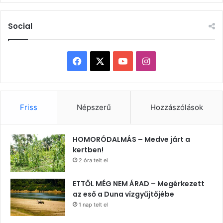
Social
Facebook
X
YouTube
Instagram
Friss
Népszerű
Hozzászólások
HOMORÓDALMÁS – Medve járt a
kertben!
2 óra telt el
ETTŐL MÉG NEM ÁRAD – Megérkezett
az eső a Duna vízgyűjtőjébe
1 nap telt el