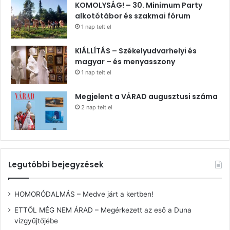
KOMOLYSÁG! – 30. Minimum Party
alkotótábor és szakmai fórum
1 nap telt el
KIÁLLÍTÁS – Székelyudvarhelyi és
magyar – és menyasszony
1 nap telt el
Megjelent a VÁRAD augusztusi száma
2 nap telt el
Legutóbbi bejegyzések
HOMORÓDALMÁS – Medve járt a kertben!
ETTŐL MÉG NEM ÁRAD – Megérkezett az eső a Duna
vízgyűjtőjébe