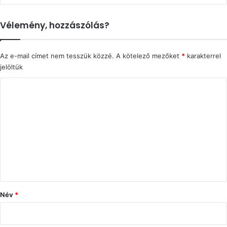
Vélemény, hozzászólás?
Az e-mail címet nem tesszük közzé.
A kötelező mezőket
*
karakterrel
jelöltük
H
o
z
z
á
s
z
ó
Név
*
l
á