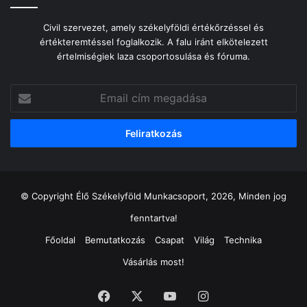
Civil szervezet, amely székelyföldi értékőrzéssel és
értékteremtéssel foglalkozik. A falu iránt elkötelezett
értelmiségiek laza csoportosulása és fóruma.
Email
cím
megadása
© Copyright Élő Székelyföld Munkacsoport, 2026, Minden jog
fenntartva!
Főoldal
Bemutatkozás
Csapat
Világ
Technika
Vásárlás most!
Facebook
X
YouTube
Instagram