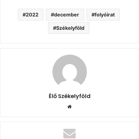
2022
december
folyóirat
Székelyföld
Élő Székelyföld
Honlap