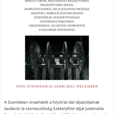
A Szemlében olvashatók a folyóirat idei díjazottjainak
laudációi (a szerkesztőség Székelyföld-díjjal jutalmazta