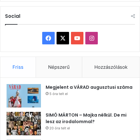
Social
Facebook
X
YouTube
Instagram
Friss
Népszerű
Hozzászólások
Megjelent a VÁRAD augusztusi száma
5 óra telt el
SIMÓ MÁRTON – Majka nélkül. De mi
lesz az irodalommal?
20 óra telt el