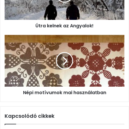
Útra kelnek az Angyalok!
Népi
motívumok
mai
használatban
Népi motívumok mai használatban
Kapcsolódó cikkek