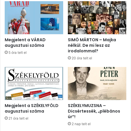
Megjelent a VÁRAD
SIMÓ MÁRTON – Majka
augusztusi száma
nélkül. De mi lesz az
irodalommal?
5 óra telt el
20 óra telt el
Megjelent a SZÉKELYFÖLD
SZÉKELYMUZSNA –
augusztusi száma
Dicsértessék, „plébános
úr”!
21 óra telt el
2 nap telt el