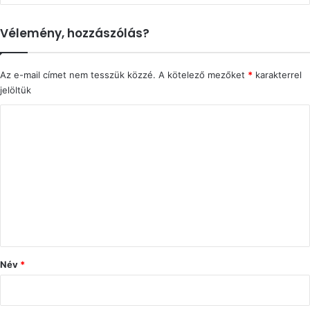
Vélemény, hozzászólás?
Az e-mail címet nem tesszük közzé.
A kötelező mezőket
*
karakterrel
jelöltük
H
o
z
z
á
s
z
ó
Név
*
l
á