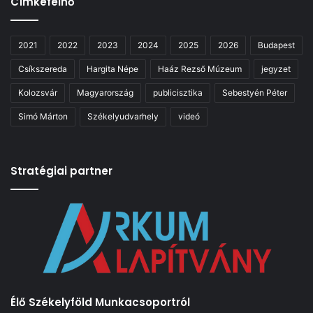
Címkefelhő
2021
2022
2023
2024
2025
2026
Budapest
Csíkszereda
Hargita Népe
Haáz Rezső Múzeum
jegyzet
Kolozsvár
Magyarország
publicisztika
Sebestyén Péter
Simó Márton
Székelyudvarhely
videó
Stratégiai partner
Élő Székelyföld Munkacsoportról