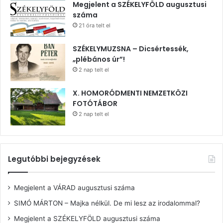
Megjelent a SZÉKELYFÖLD augusztusi
száma
21 óra telt el
SZÉKELYMUZSNA – Dicsértessék,
„plébános úr”!
2 nap telt el
X. HOMORÓDMENTI NEMZETKÖZI
FOTÓTÁBOR
2 nap telt el
Legutóbbi bejegyzések
Megjelent a VÁRAD augusztusi száma
SIMÓ MÁRTON – Majka nélkül. De mi lesz az irodalommal?
Megjelent a SZÉKELYFÖLD augusztusi száma