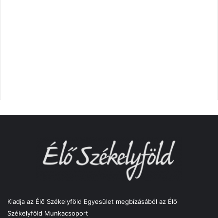
Kiadja az Élő Székelyföld Egyesület megbízásából az Élő
Székelyföld Munkacsoport