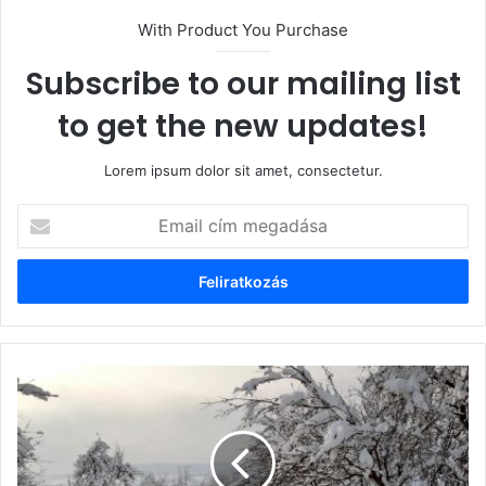
With Product You Purchase
Subscribe to our mailing list
to get the new updates!
Lorem ipsum dolor sit amet, consectetur.
Email
cím
megadása
Útra
kelnek
az
Angyalok!