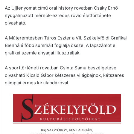
Az Ujjlenyomat című oral history rovatban Csáky Ernő
nyugalmazott mérnök-ezredes rövid élettörténete
olvasható.
A Műteremtésben Túros Eszter a VII. Székelyföldi Grafikai
Biennálé főbb summáit foglalja össze. A lapszámot e
grafikai szemle anyagai illusztrálják.
A sporttörténeti rovatban Csinta Samu beszélgetése
olvasható Kicsid Gábor kétszeres világbajnok, kétszeres
olimpiai érmes kézilabdázóval.