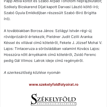
Papp Attila költőt és Szabó Árpád Töhötöm néprajzkutatót;
Székely Bicskarend Díjat kapott Darvasi László költő-író;
Szabó Gyula Emlékdíjban részesült Szabó-Biró Brigitta
író).
A továbbiakban Borcsa János: Szilágyi István régi-új
rövidprózáiról értekezik; Pieldner Judit Czilli Aranka:
Késsel és villával című kötetéről, Fekete J. József Mohai V.
Lajos: Tintaceruza a sörösládában valamint Kovács Lajos:
Hosszúra nőtt árnyékaink című kötetéről, Zsidó Ferenc
pedig Gál Vilmos: Latrok ideje című regényéről.
A szerkesztőség közlése nyomán
www.szekelyfoldfolyoirat.ro