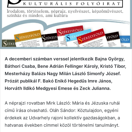
A decemberi számban verssel jelentkezik Bajna György,
Báthori Csaba, Bene Adrián Fellinger Károly, Kristó Tibor,
Mesterházy Balázs Nagy Milán László Simonfy József.
Prózát publikál F. Bakó Enikő Hegedűs Imre János,
Horváth Ildikó Medgyesi Emese és Zeck Julianna.
A néprajzi rovatban Mirk László: Mária és Jézuska ruhái
című írása olvasható. Oláh Sándor: Köztulajdon, egyéni
érdekek az Udvarhely rajoni kollektív gazdaságokban, a
hatvanas években címmel közöl történelmi tanulmányt.