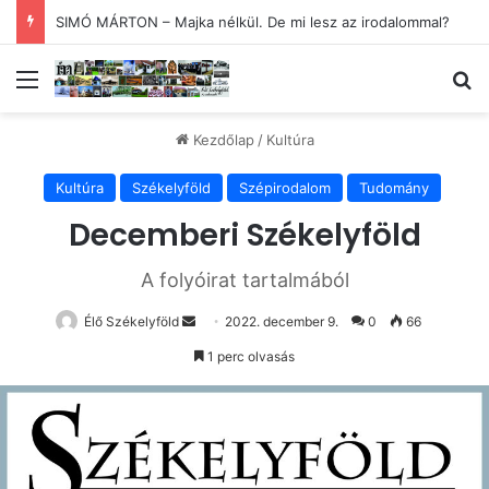
SIMÓ MÁRTON – Majka nélkül. De mi lesz az irodalommal?
Menü
Ke
Kezdőlap
/
Kultúra
Kultúra
Székelyföld
Szépirodalom
Tudomány
Decemberi Székelyföld
A folyóirat tartalmából
Send
Élő Székelyföld
2022. december 9.
0
66
an
1 perc olvasás
email