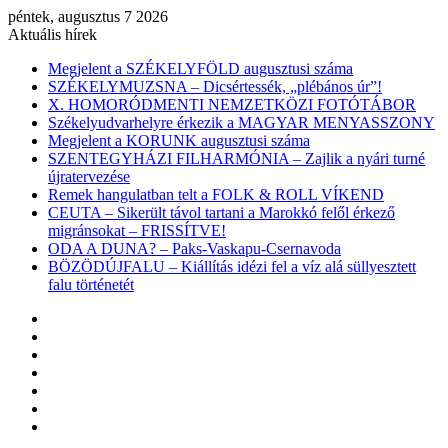
péntek, augusztus 7 2026
Aktuális hírek
Megjelent a SZÉKELYFÖLD augusztusi száma
SZÉKELYMUZSNA – Dicsértessék, „plébános úr”!
X. HOMORÓDMENTI NEMZETKÖZI FOTÓTÁBOR
Székelyudvarhelyre érkezik a MAGYAR MENYASSZONY
Megjelent a KORUNK augusztusi száma
SZENTEGYHÁZI FILHARMÓNIA – Zajlik a nyári turné
újratervezése
Remek hangulatban telt a FOLK & ROLL VÍKEND
CEUTA – Sikerült távol tartani a Marokkó felől érkező
migránsokat – FRISSÍTVE!
ODA A DUNA? – Paks-Vaskapu-Csernavoda
BÖZÖDÚJFALU – Kiállítás idézi fel a víz alá süllyesztett
falu történetét
Facebook
X
YouTube
Instagram
Belépés
Véletlen
cikk
Oldalsáv