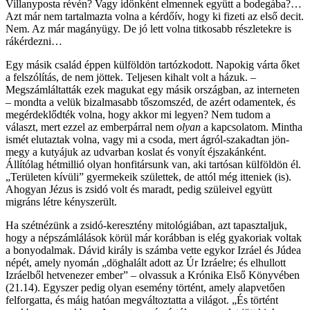
Villanyposta révén? Vagy időnként elmennek együtt a bodegába?…
Azt már nem tartalmazta volna a kérdőív, hogy ki fizeti az első decit.
Nem. Az már magányügy. De jó lett volna titkosabb részletekre is
rákérdezni…
Egy másik család éppen külföldön tartózkodott. Napokig várta őket
a felszólítás, de nem jöttek. Teljesen kihalt volt a házuk. –
Megszámláltatták ezek magukat egy másik országban, az interneten
– mondta a velük bizalmasabb tőszomszéd, de azért odamentek, és
megérdeklődték volna, hogy akkor mi legyen? Nem tudom a
választ, mert ezzel az emberpárral nem
olyan
a kapcsolatom. Mintha
ismét elutaztak volna, vagy mi a csoda, mert ágról-szakadtan jön-
megy a kutyájuk az udvarban koslat és vonyít éjszakánként.
Állítólag hétmillió olyan honfitársunk van, aki tartósan külföldön él.
„Területen kívüli” gyermekeik születtek, de attól még itteniek (is).
Ahogyan Jézus is zsidó volt és maradt, pedig szüleivel együtt
migráns létre kényszerült.
Ha szétnézünk a zsidó-keresztény mitológiában, azt tapasztaljuk,
hogy a népszámlálások körül már korábban is elég gyakoriak voltak
a bonyodalmak. Dávid király is számba vette egykor Izráel és Júdea
népét, amely nyomán „döghalált adott az Úr Izráelre; és elhullott
Izráelből hetvenezer ember” – olvassuk a Krónika Első Könyvében
(21.14). Egyszer pedig olyan esemény történt, amely alapvetően
felforgatta, és máig hatóan megváltoztatta a világot. „És történt