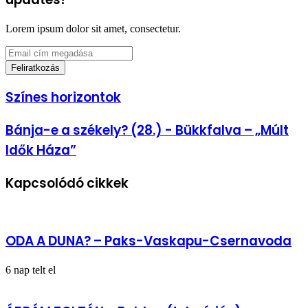
Lorem ipsum dolor sit amet, consectetur.
Email
cím
megadása
Színes
Színes horizontok
horizontok
Bánja-
Bánja-e a székely? (28.) - Bükkfalva – „Múlt
e
Idők Háza”
a
székely?
(28.)
Kapcsolódó cikkek
-
Bükkfalva
–
„Múlt
Idők
ODA A DUNA? – Paks-Vaskapu-Csernavoda
Háza”
6 nap telt el