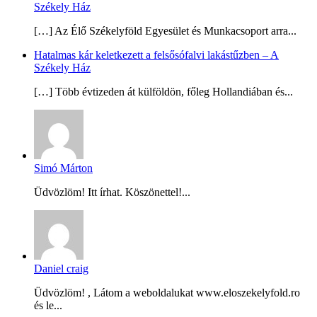
Székely Ház
[…] Az Élő Székelyföld Egyesület és Munkacsoport arra...
Hatalmas kár keletkezett a felsősófalvi lakástűzben – A
Székely Ház
[…] Több évtizeden át külföldön, főleg Hollandiában és...
Simó Márton
Üdvözlöm! Itt írhat. Köszönettel!...
Daniel craig
Üdvözlöm! , Látom a weboldalukat www.eloszekelyfold.ro
és le...