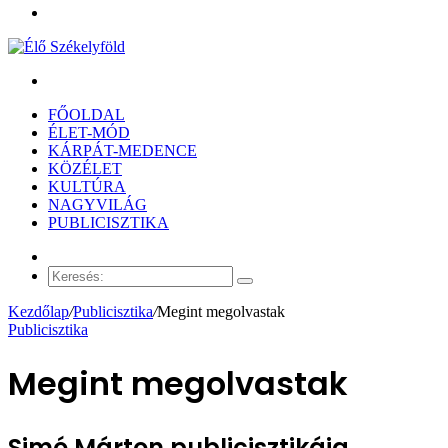
Menü
Keresés:
FŐOLDAL
ÉLET-MÓD
KÁRPÁT-MEDENCE
KÖZÉLET
KULTÚRA
NAGYVILÁG
PUBLICISZTIKA
Véletlen
cikk
Keresés:
Kezdőlap
/
Publicisztika
/
Megint megolvastak
Publicisztika
Megint megolvastak
Simó Márton publicisztikája