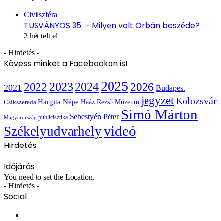
Bezárás
Civilszféra
TUSVÁNYOS 35. – Milyen volt Orbán beszéde?
2 hét telt el
- Hirdetés -
Kövess minket a Facebookon is!
2025
2022
2023
2024
2026
2021
Budapest
jegyzet
Kolozsvár
Hargita Népe
Haáz Rezső Múzeum
Csíkszereda
Simó Márton
Sebestyén Péter
publicisztika
Magyarország
videó
Székelyudvarhely
Hirdetés
Időjárás
You need to set the Location.
- Hirdetés -
Social
Facebook