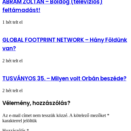
ÁBRÁM ZOLTÁN – Boldog (televíziós)
feltámadást!
1 hét telt el
GLOBAL FOOTPRINT NETWORK – Hány Földünk
van?
2 hét telt el
TUSVÁNYOS 35. – Milyen volt Orbán beszéde?
2 hét telt el
Vélemény, hozzászólás?
Az e-mail címet nem tesszük közzé.
A kötelező mezőket
*
karakterrel jelöltük
Hozzászólás
*