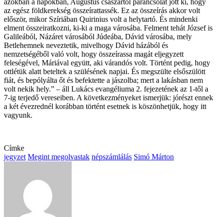
azokban a napokban, Augustus császártól parancsolat jött ki, hogy
az egész földkerekség összeírattassék. Ez az összeírás akkor volt
először, mikor Szíriában Quirinius volt a helytartó. És mindenki
elment összeiratkozni, ki-ki a maga városába. Felment tehát József is
Galileából, Názáret városából Júdeába, Dávid városába, mely
Betlehemnek neveztetik, mivelhogy Dávid házából és
nemzetségéből való volt, hogy összeírassa magát eljegyzett
feleségével, Máriával együtt, aki várandós volt. Történt pedig, hogy
ottlétük alatt beteltek a szülésének napjai. És megszülte elsőszülött
fiát, és bepólyálta őt és befektette a jászolba; mert a lakásban nem
volt nekik hely.” – áll Lukács evangéliuma 2. fejezetének az 1-től a
7-ig terjedő vereseiben. A következményeket ismerjük: jórészt ennek
a két évezrednél korábban történt esetnek is köszönhetjük, hogy itt
vagyunk.
Címke
jegyzet
Megint megolvastak
népszámlálás
Simó Márton
Send
an
email