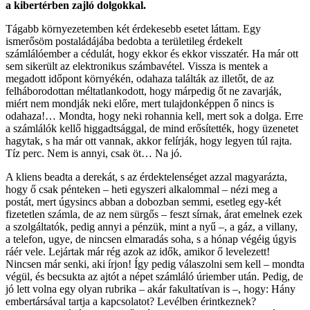
a kibertérben zajló dolgokkal.
Tágabb környezetemben két érdekesebb esetet láttam. Egy
ismerősöm postaládájába bedobta a területileg érdekelt
számlálóember a cédulát, hogy ekkor és ekkor visszatér. Ha már ott
sem sikerült az elektronikus számbavétel. Vissza is mentek a
megadott időpont környékén, odahaza találták az illetőt, de az
felháborodottan méltatlankodott, hogy márpedig őt ne zavarják,
miért nem mondják neki előre, mert tulajdonképpen ő nincs is
odahaza!… Mondta, hogy neki rohannia kell, mert sok a dolga. Erre
a számlálók kellő higgadtsággal, de mind erősítették, hogy üzenetet
hagytak, s ha már ott vannak, akkor felírják, hogy legyen túl rajta.
Tíz perc. Nem is annyi, csak öt… Na jó.
A kliens beadta a derekát, s az érdektelenséget azzal magyarázta,
hogy ő csak pénteken – heti egyszeri alkalommal – nézi meg a
postát, mert úgysincs abban a dobozban semmi, esetleg egy-két
fizetetlen számla, de az nem sürgős – feszt sírnak, árat emelnek ezek
a szolgáltatók, pedig annyi a pénzük, mint a nyű –, a gáz, a villany,
a telefon, ugye, de nincsen elmaradás soha, s a hónap végéig úgyis
ráér vele. Lejártak már rég azok az idők, amikor ő levelezett!
Nincsen már senki, aki írjon! Így pedig válaszolni sem kell – mondta
végül, és becsukta az ajtót a népet számláló úriember után. Pedig, de
jó lett volna egy olyan rubrika – akár fakultatívan is –, hogy: Hány
embertársával tartja a kapcsolatot? Levélben érintkeznek?