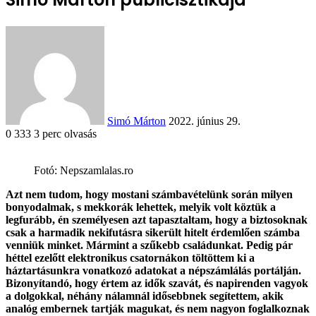
Send
an
email
Simó Márton
2022. június 29.
0
333
3 perc olvasás
Fotó: Nepszamlalas.ro
Facebook
X
Reddit
WhatsApp
Megosztás
Nyomtatás
Azt nem tudom, hogy mostani számbavételünk során milyen
email-
bonyodalmak, s mekkorák lehettek, melyik volt köztük a
ben
legfurább, én személyesen azt tapasztaltam, hogy a biztosoknak
csak a harmadik nekifutásra sikerült hitelt érdemlően számba
venniük minket. Mármint a szűkebb családunkat. Pedig pár
héttel ezelőtt elektronikus csatornákon töltöttem ki a
háztartásunkra vonatkozó adatokat a népszámlálás portálján.
Bizonyítandó, hogy értem az idők szavát, és napirenden vagyok
a dolgokkal, néhány nálamnál idősebbnek segítettem, akik
analóg embernek tartják magukat, és nem nagyon foglalkoznak