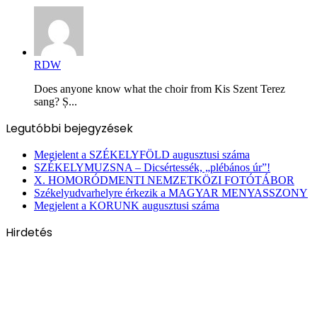
RDW
Does anyone know what the choir from Kis Szent Terez
sang? Ș...
Legutóbbi bejegyzések
Megjelent a SZÉKELYFÖLD augusztusi száma
SZÉKELYMUZSNA – Dicsértessék, „plébános úr”!
X. HOMORÓDMENTI NEMZETKÖZI FOTÓTÁBOR
Székelyudvarhelyre érkezik a MAGYAR MENYASSZONY
Megjelent a KORUNK augusztusi száma
Hirdetés