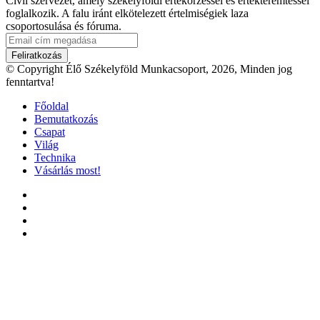
Civil szervezet, amely székelyföldi értékőrzéssel és értékteremtéssel
foglalkozik. A falu iránt elkötelezett értelmiségiek laza
csoportosulása és fóruma.
Email
cím
megadása
© Copyright Élő Székelyföld Munkacsoport, 2026, Minden jog
fenntartva!
Főoldal
Bemutatkozás
Csapat
Világ
Technika
Vásárlás most!
Facebook
X
YouTube
Instagram
Facebook
X
WhatsApp
Telegram
Viber
'Fel
a
tetejéhez'
gomb