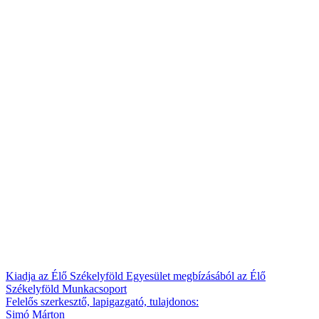
Kiadja az Élő Székelyföld Egyesület megbízásából az Élő
Székelyföld Munkacsoport
Felelős szerkesztő, lapigazgató, tulajdonos:
Simó Márton