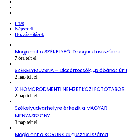
X
YouTube
Instagram
Friss
Népszerű
Hozzászólások
Megjelent a SZÉKELYFÖLD augusztusi száma
7 óra telt el
SZÉKELYMUZSNA – Dicsértessék, „plébános úr”!
2 nap telt el
X. HOMORÓDMENTI NEMZETKÖZI FOTÓTÁBOR
2 nap telt el
Székelyudvarhelyre érkezik a MAGYAR
MENYASSZONY
3 nap telt el
Megjelent a KORUNK augusztusi száma