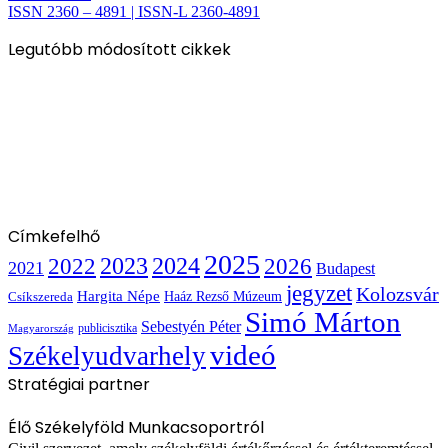
ISSN 2360 – 4891 | ISSN-L 2360-4891
Legutóbb módosított cikkek
Címkefelhő
2025
2022
2023
2024
2026
2021
Budapest
jegyzet
Kolozsvár
Hargita Népe
Haáz Rezső Múzeum
Csíkszereda
Simó Márton
Sebestyén Péter
publicisztika
Magyarország
videó
Székelyudvarhely
Stratégiai partner
Élő Székelyföld Munkacsoportról