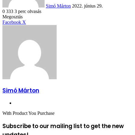
Simó Márton
2022. június 29.
0
333
3 perc olvasás
Facebook
X
Reddit
WhatsApp
Megosztás
Nyomtatás
Megosztás
email-
Megosztás
Nyomtatás
Facebook
X
ben
email-
ben
Simó Márton
Facebook
With Product You Purchase
Subscribe to our mailing list to get the new
updates!