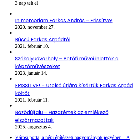
3 nap telt el
In memoriam Farkas András – Frissítve!
2020. november 27.
Búcsú Farkas Árpádtól
2021. február 10.
Székelyudvarhely – Petőfi művei ihlették a
képzőművészeket
2023. január 14.
FRISSÍTVE! – Utolsó útjára kísértük Farkas Árpád
költőt
2021. február 11.
Bözödújfalu – Hazatértek az emlékező
elszármazottak
2025. augusztus 4.
Városi porta, a népi építészeti hagyományok jegyében – A